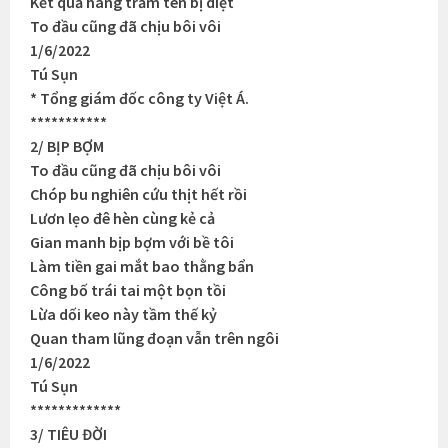
Kết quả hàng trăm tên bị diệt
To đầu cũng đã chịu bôi vôi
1/6/2022
Tú Sụn
* Tổng giám đốc công ty Việt Á.
***********
2/ BỊP BỢM
To đầu cũng đã chịu bôi vôi
Chóp bu nghiên cứu thịt hết rồi
Lươn lẹo đê hèn cùng kẻ cả
Gian manh bịp bợm với bề tôi
Làm tiền gai mắt bao thằng bẩn
Công bố trái tai một bọn tồi
Lừa dối keo này tầm thế kỷ
Quan tham lũng đoạn vẫn trên ngôi
1/6/2022
Tú Sụn
*************
3/ TIÊU ĐỜI