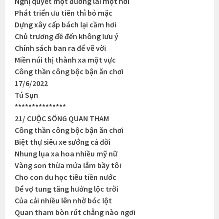
Nghị quyết một đường lái một nơi
Phát triển ưu tiên thì bỏ mặc
Dựng xây cấp bách lại cầm hơi
Chủ trương đề đến không lưu ý
Chính sách ban ra để vẽ vời
Miền núi thị thành xa một vực
Công thần công bộc bận ăn chơi
17/6/2022
Tú Sụn
***************
21/ CUỘC SỐNG QUAN THAM
Công thần công bộc bận ăn chơi
Biệt thự siêu xe sướng cả đời
Nhung lụa xa hoa nhiều mỹ nữ
Vàng son thừa mứa lắm bầy tôi
Cho con du học tiêu tiền nước
Để vợ tung tăng hưởng lộc trời
Của cải nhiều lên nhờ bóc lột
Quan tham bòn rút chẳng nào ngơi