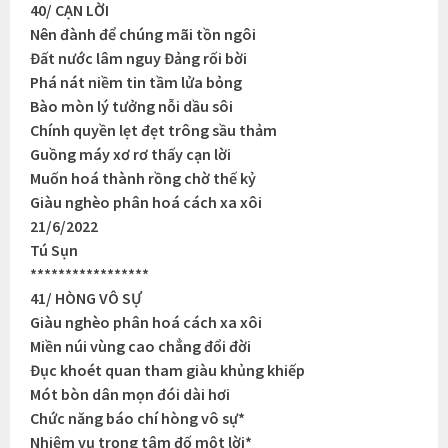
40/ CẠN LỜI
Nên đành để chúng mãi tồn ngôi
Đất nước lâm nguy Đảng rối bời
Phá nát niềm tin tầm lửa bỏng
Bào mòn lý tưởng nỗi dầu sôi
Chính quyền lẹt đẹt trông sầu thảm
Guồng máy xơ rơ thấy cạn lời
Muốn hoá thành rồng chờ thế kỷ
Giàu nghèo phân hoá cách xa xôi
21/6/2022
Tú Sụn
*****************
41/ HÒNG VÔ SỰ
Giàu nghèo phân hoá cách xa xôi
Miền núi vùng cao chẳng đổi đời
Đục khoét quan tham giàu khủng khiếp
Mót bòn dân mọn đói dài hơi
Chức năng báo chí hòng vô sự*
Nhiệm vụ trọng tâm đố một lời*