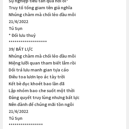
Sự nghiệp tiêu tàn quá hỡi ôi*
Truy tố tống giam tên giả nghĩa
Nhúng chàm mà chối lẻo đầu môi
21/6/2022
Tú Sụn
* Đối lưu thuỷ
*******************
39/ BẤT LỰC
Nhúng chàm mà chối lẻo đầu môi
Miệng lưỡi quan tham biết lắm rồi
Dối trá lưu manh gian tựa cáo
Điêu toa lươn lẹo ác tày trời
Kết bè đục khoét bao lần đã
Lập nhóm bao che suốt một thời
Đảng quyết truy lùng nhưng bất lực
Nên đành để chúng mãi tồn ngôi
21/6/2022
Tú Sụn
*****************