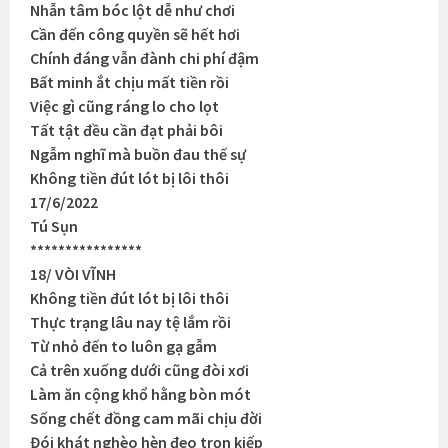
Nhẫn tâm bóc lột dễ như chơi
Cần đến công quyền sẽ hết hơi
Chính đáng vẫn đành chi phí đậm
Bất minh ắt chịu mất tiền rồi
Việc gì cũng ráng lo cho lọt
Tất tật đều cần đạt phải bôi
Ngẫm nghĩ mà buồn đau thế sự
Không tiền đút lót bị lôi thôi
17/6/2022
Tú Sụn
****************
18/ VÒI VĨNH
Không tiền đút lót bị lôi thôi
Thực trạng lâu nay tệ lắm rồi
Từ nhỏ đến to luôn gạ gẫm
Cả trên xuống dưới cũng đòi xơi
Làm ăn cộng khổ hằng bòn mót
Sống chết đồng cam mãi chịu đời
Đói khát nghèo hèn đeo trọn kiếp