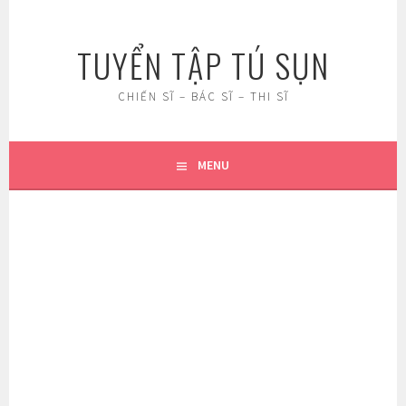
Skip
to
TUYỂN TẬP TÚ SỤN
content
CHIẾN SĨ – BÁC SĨ – THI SĨ
MENU