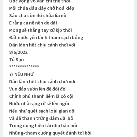
Ước vọng vô vàn chỉ thế thôi
Mối chúa đâu đây chờ hoá kiếp
Sâu cha còn đó chửa lìa đời
E rằng cả nể nên dè dặt
Mong sẽ thẳng tay xử kịp thời
Đất nước yên bình tham sạch bóng
Dân lành hết chịu cảnh chơi vơi
8/6/2022
Tú Sụn
**************
7/ NẾU NHƯ
Dân lành hết chịu cảnh chơi vơi
Vun đắp vươn lên để đổi đời
Chính phủ thanh liêm là có cội
Nước nhà rạng rỡ sẽ lên ngôi
Nếu như quét sạch loài gian dối
Và đã thanh trừng đám đãi bôi
Trọng dụng hiền tài như bảo bối
Nhũng-tham cương quyết đánh tơi bời