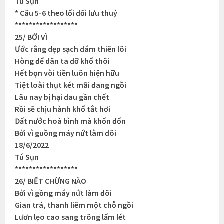
Tú Sụn
* Câu 5-6 theo lối đối lưu thuỷ
******************
25/ BỞI VÌ
Ước rằng dẹp sạch đám thiên lôi
Hòng để dân ta đỡ khổ thôi
Hết bọn vòi tiền luôn hiện hữu
Tiệt loài thụt két mãi đang ngồi
Lâu nay bị hại đau gần chết
Rồi sẽ chịu hành khổ tắt hơi
Đất nước hoà bình mà khốn đốn
Bởi vì guồng máy nứt làm đôi
18/6/2022
Tú Sụn
******************
26/ BIẾT CHỪNG NÀO
Bởi vì gồng máy nứt làm đôi
Gian trá, thanh liêm một chỗ ngồi
Lươn lẹo cao sang trông lấm lét