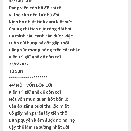
43/ GIỮ GHẾ
Đảng viên cán bộ đã sai rồi
Vì thế cho nên tự nhủ đời
Nịnh bợ nhiệt tình cam kiệt sức
Chung chi tích cực ráng dài hơi
Hạ mình cầu cạnh cần được việc
Luồn cúi bưng bê cốt gặp thời
Gắng sức mong hòng trên cất nhắc
Kiên trì giữ ghế để còn xơi
23/6/2022
Tú Sụn
*******************
44/ MỘT VỐN BỐN LỜI
Kiên trì giữ ghế để còn xơi
Một vốn mua quan hốt bốn lời
Cần ép gắng bươi thu lộc miết
Cố gây năng trấn lấy tiền thôi
Dùng quyền kiếm được no hai họ
Cậy thế làm ra sướng nhất đời