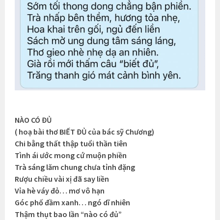
NÀO CÓ ĐỦ
( hoạ bài thơ BIẾT ĐỦ của bác sỹ Chương)
Chi bằng thất thập tuổi thần tiên
Tình ái ước mong cứ muộn phiền
Trà sáng lăm chung chưa tỉnh đặng
Rượu chiều vài xị đã say liền
Vỉa hè váy đỏ… mơ vô hạn
Góc phố đầm xanh… ngó dĩ nhiên
Thậm thụt bao lần “nào có đủ”