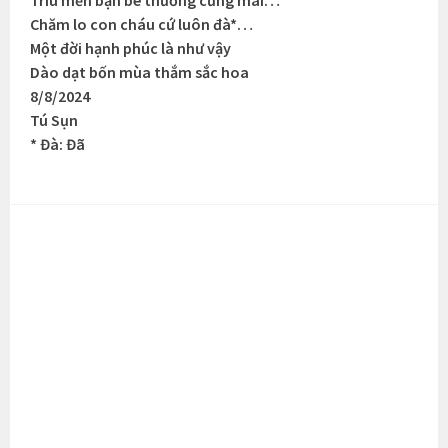
Trìu mến bạn bè thường cũng mãi…
Chăm lo con cháu cứ luôn đà*…
Một đời hạnh phúc là như vậy
Dào dạt bốn mùa thắm sắc hoa
8/8/2024
Tú Sụn
* Đà: Đã