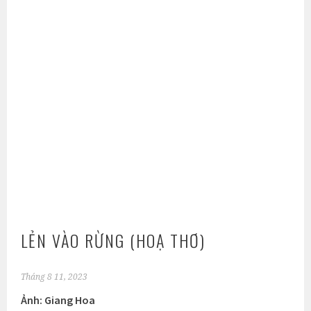
LẺN VÀO RỪNG (HOẠ THƠ)
Tháng 8 11, 2023
Ảnh: Giang Hoa