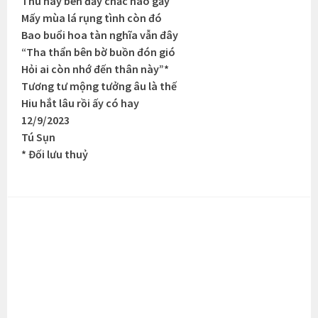
Thu nay bên đấy chắc hao gầy
Mấy mùa lá rụng tình còn đó
Bao buổi hoa tàn nghĩa vẫn đây
“Tha thẩn bên bờ buồn đón gió
Hỏi ai còn nhớ đến thân này”*
Tương tư mộng tưởng âu là thế
Hiu hắt lâu rồi ấy có hay
12/9/2023
Tú Sụn
* Đối lưu thuỷ