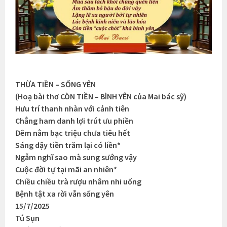
THỪA TIỀN – SỐNG YÊN
(Hoạ bài thơ CÒN TIỀN – BÌNH YÊN của Mai bác sỹ)
Hưu trí thanh nhàn với cảnh tiên
Chẳng ham danh lợi trút ưu phiền
Đêm nằm bạc triệu chưa tiêu hết
Sáng dậy tiền trăm lại có liền*
Ngẫm nghĩ sao mà sung sướng vậy
Cuộc đời tự tại mãi an nhiên*
Chiều chiều trà rượu nhâm nhi uống
Bệnh tật xa rời vẫn sống yên
15/7/2025
Tú Sụn