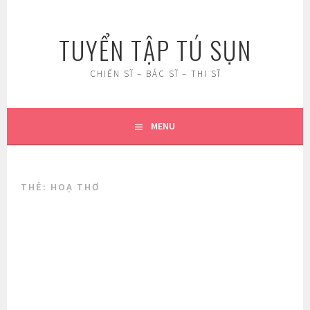
Skip
to
TUYỂN TẬP TÚ SỤN
content
CHIẾN SĨ – BÁC SĨ – THI SĨ
MENU
THẺ:
HOẠ THƠ