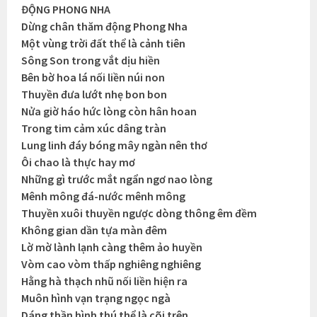
ĐỘNG PHONG NHA
Dừng chân thăm động Phong Nha
Một vùng trời đất thể là cảnh tiên
Sông Son trong vắt dịu hiền
Bên bờ hoa lá nối liền núi non
Thuyền đưa lướt nhẹ bon bon
Nửa giờ háo hức lòng còn hân hoan
Trong tim cảm xúc dâng tràn
Lung linh đáy bóng mây ngàn nên thơ
Ôi chao là thực hay mơ
Những gì trước mắt ngẩn ngơ nao lòng
Mênh mông đá-nước mênh mông
Thuyền xuôi thuyền ngược dòng thông êm đềm
Không gian dần tựa màn đêm
Lờ mờ lành lạnh càng thêm ảo huyền
Vòm cao vòm thấp nghiêng nghiêng
Hằng hà thạch nhũ nối liền hiện ra
Muôn hình vạn trạng ngọc ngà
Dáng thần hình thú thể là cõi trên