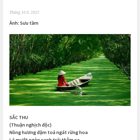
Tháng 10 6, 2022
Ảnh: Sưu tầm
SẮC THU
(Thuận nghịch độc)
Nồng hương đậm toả ngát rừng hoa
Lá mướt ngàn xanh trải thẳm xa