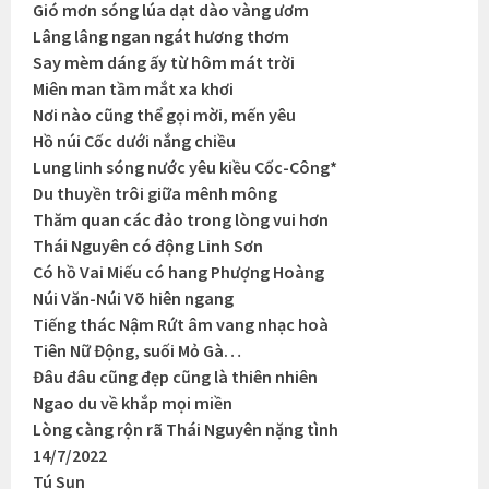
Gió mơn sóng lúa dạt dào vàng ươm
Lâng lâng ngan ngát hương thơm
Say mèm dáng ấy từ hôm mát trời
Miên man tầm mắt xa khơi
Nơi nào cũng thể gọi mời, mến yêu
Hồ núi Cốc dưới nắng chiều
Lung linh sóng nước yêu kiều Cốc-Công*
Du thuyền trôi giữa mênh mông
Thăm quan các đảo trong lòng vui hơn
Thái Nguyên có động Linh Sơn
Có hồ Vai Miếu có hang Phượng Hoàng
Núi Văn-Núi Võ hiên ngang
Tiếng thác Nậm Rứt âm vang nhạc hoà
Tiên Nữ Động, suối Mỏ Gà…
Đâu đâu cũng đẹp cũng là thiên nhiên
Ngao du về khắp mọi miền
Lòng càng rộn rã Thái Nguyên nặng tình
14/7/2022
Tú Sụn