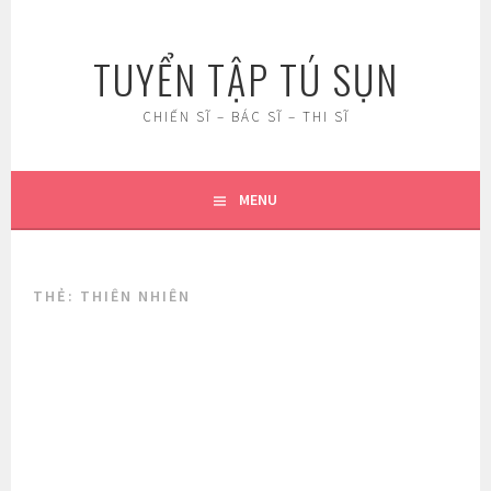
Skip
to
TUYỂN TẬP TÚ SỤN
content
CHIẾN SĨ – BÁC SĨ – THI SĨ
MENU
THẺ:
THIÊN NHIÊN