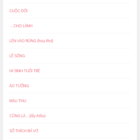
CUỘC ĐỜI
…CHO LÀNH
LẺN VÀO RỪNG (hoạ thơ)
LẼ SỐNG
HI SINH TUỔI TRẺ
ẢO TƯỞNG
MÀU THU
CŨNG LÀ…(lẩy Kiều)
SỞ THÍCH BÁ VƠ