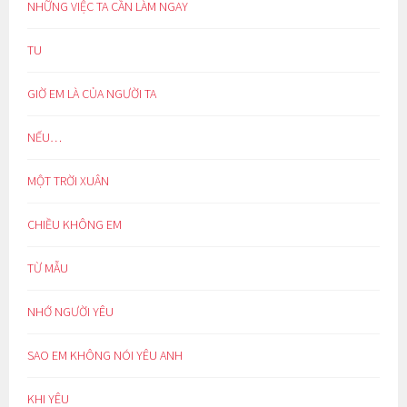
NHỮNG VIỆC TA CẦN LÀM NGAY
TU
GIỜ EM LÀ CỦA NGƯỜI TA
NẾU…
MỘT TRỜI XUÂN
CHIỀU KHÔNG EM
TỪ MẪU
NHỚ NGƯỜI YÊU
SAO EM KHÔNG NÓI YÊU ANH
KHI YÊU