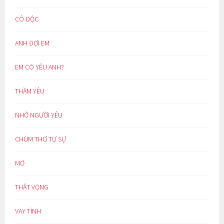
CÔ ĐỘC
ANH ĐỢI EM
EM CÓ YÊU ANH?
THẦM YÊU
NHỚ NGƯỜI YÊU
CHÙM THƠ TỰ SỰ
MƠ
THẤT VỌNG
VAY TÌNH