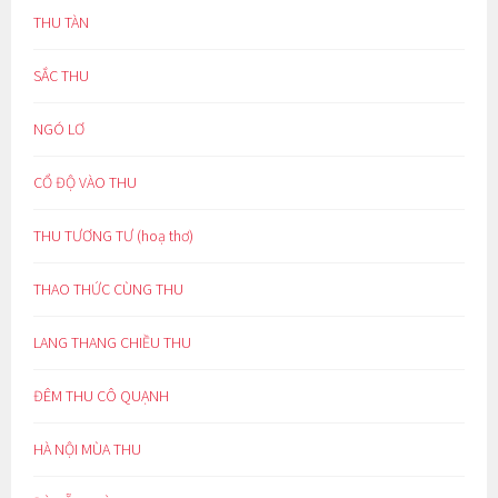
THU TÀN
SẮC THU
NGÓ LƠ
CỔ ĐỘ VÀO THU
THU TƯƠNG TƯ (hoạ thơ)
THAO THỨC CÙNG THU
LANG THANG CHIỀU THU
ĐÊM THU CÔ QUẠNH
HÀ NỘI MÙA THU