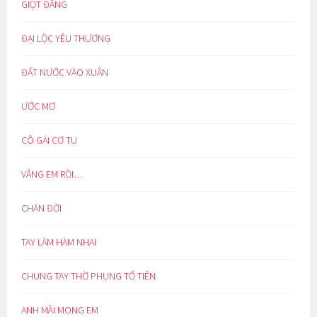
GIỌT ĐẮNG
ĐẠI LỘC YÊU THƯƠNG
ĐẤT NƯỚC VÀO XUÂN
ƯỚC MƠ
CÔ GÁI CƠ TU
VẮNG EM RỒI…
CHÁN ĐỜI
TAY LÀM HÀM NHAI
CHUNG TAY THỜ PHỤNG TỔ TIÊN
ANH MÃI MONG EM