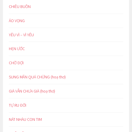
CHIỀU BUỒN
ẢO VỌNG
YÊU VÌ – VÌ YÊU
HẸN ƯỚC
CHỜ ĐỢI
SUNG MÃN QUÁ CHỪNG (hoạ thơ)
GIÀ VẪN CHƯA GIÀ (hoạ thơ)
TỰ RU ĐỜI
NÁT NHÀU CON TIM