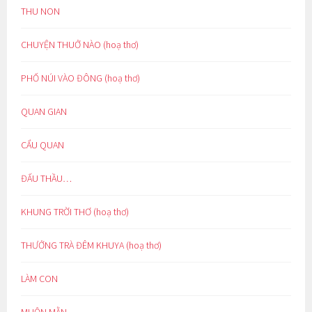
THU NON
CHUYỆN THUỞ NÀO (hoạ thơ)
PHỐ NÚI VÀO ĐÔNG (hoạ thơ)
QUAN GIAN
CẨU QUAN
ĐẤU THẦU…
KHUNG TRỜI THƠ (hoạ thơ)
THƯỞNG TRÀ ĐÊM KHUYA (hoạ thơ)
LÀM CON