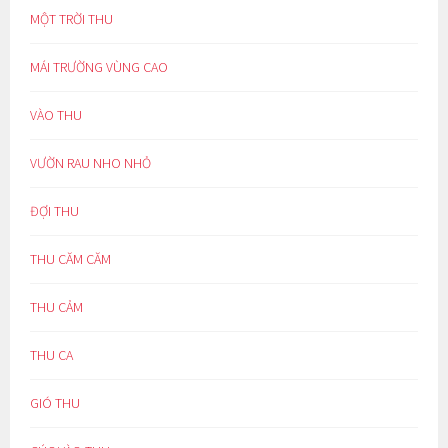
MỘT TRỜI THU
MÁI TRƯỜNG VÙNG CAO
VÀO THU
VƯỜN RAU NHO NHỎ
ĐỢI THU
THU CĂM CĂM
THU CẢM
THU CA
GIÓ THU