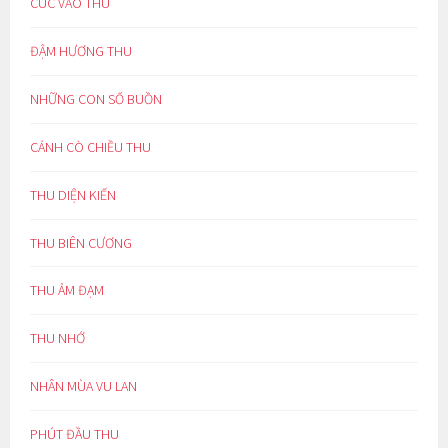
CÚC VÀO THU
ĐẬM HƯƠNG THU
NHỮNG CON SỐ BUỒN
CÁNH CÒ CHIỀU THU
THU DIỆN KIẾN
THU BIÊN CƯƠNG
THU ẢM ĐẠM
THU NHỚ
NHÂN MÙA VU LAN
PHÚT ĐẦU THU