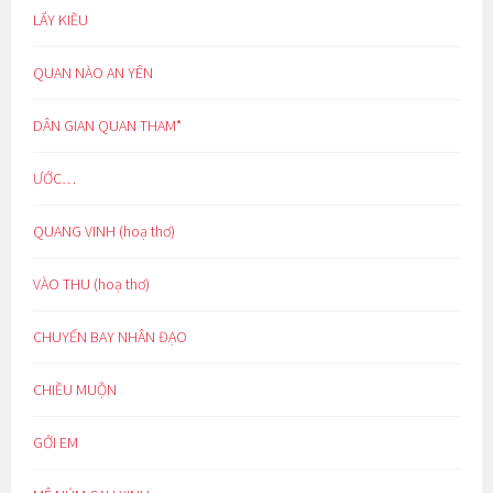
LẨY KIỀU
QUAN NÀO AN YÊN
DÂN GIAN QUAN THAM*
ƯỚC…
QUANG VINH (hoạ thơ)
VÀO THU (hoạ thơ)
CHUYẾN BAY NHÂN ĐẠO
CHIỀU MUỘN
GỞI EM