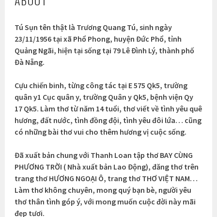
Tú Sụn tên thật là Trương Quang Tú, sinh ngày
23/11/1956 tại xã Phổ Phong, huyện Đức Phổ, tỉnh
Quảng Ngãi, hiện tại sống tại 79 Lê Đình Lý, thành phố
Đà Nẵng.
Cựu chiến binh, từng công tác tại E 575 Qk5, trường
quân y1 Cục quân y, trường Quân y Qk5, bệnh viện Qy
17 Qk5. Làm thơ từ năm 14 tuổi, thơ viết về tình yêu quê
hương, đất nước, tình đồng đội, tình yêu đôi lứa… cũng
có những bài thơ vui cho thêm hương vị cuộc sống.
Đã xuất bản chung với Thanh Loan tập thơ BAY CÙNG
PHƯƠNG TRỜI ( Nhà xuất bản Lao Động), đăng thơ trên
trang thơ HƯƠNG NGOẠI Ô, trang thơ THƠ VIỆT NAM…
Làm thơ không chuyên, mong quý bạn bè, người yêu
thơ thân tình góp ý, với mong muốn cuộc đời này mãi
đẹp tươi.