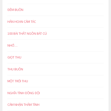
ĐÊM BUỒN
HÂN HOAN CẢM TÁC
100 BÀI THẤT NGÔN BÁT CÚ
NHỚ…
GIỌT THU
THU BUỒN
MỘT TRỜI THU
NGHĨA TÌNH ĐỒNG ĐỘI
CẢM NHẬN THÂM TÌNH