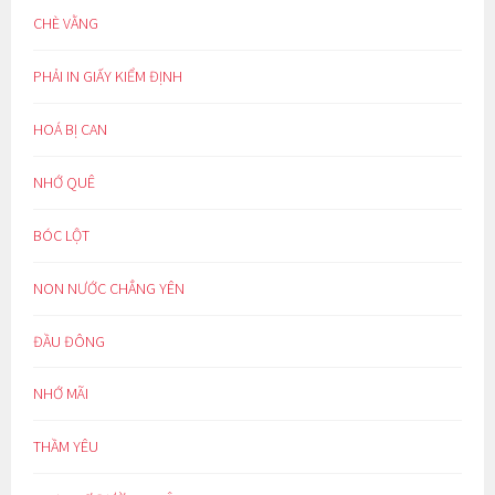
CHÈ VẰNG
PHẢI IN GIẤY KIỂM ĐỊNH
HOÁ BỊ CAN
NHỚ QUÊ
BÓC LỘT
NON NƯỚC CHẲNG YÊN
ĐẦU ĐÔNG
NHỚ MÃI
THẦM YÊU