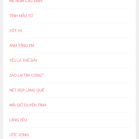
MÊ NÚM CAU XINH
TÌNH MẪU TỬ
XÓT XA
ANH TẶNG EM
YÊU LÀ THẾ ĐẤY
SAO LẠI TRA CÒNG*
NÉT ĐẸP LÀNG QUÊ
MÃI GIỮ DUYÊN TÌNH
LÀNG YÊU
ƯỚC VỌNG