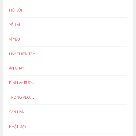
HỐI LỖI
YÊU VÌ
VÌ YÊU
HÃY THIỆN TÂM
ĂN CHAY
BÌNH VÀ RƯỢU
TRONG VEO…
SÂN HẬN
PHẬT DẠY