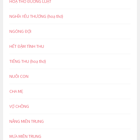
HOẠ THƠ ĐƯỜNG LUẬT
NGHĨA YÊU THƯƠNG (hoạ thơ)
NGÓNG ĐỢI
HẾT ĐẬM TÌNH THU
TIẾNG THU (hoạ thơ)
NUÔI CON
CHA MẸ
VỢ CHỒNG
NẮNG MIỀN TRUNG
MƯA MIỀN TRUNG