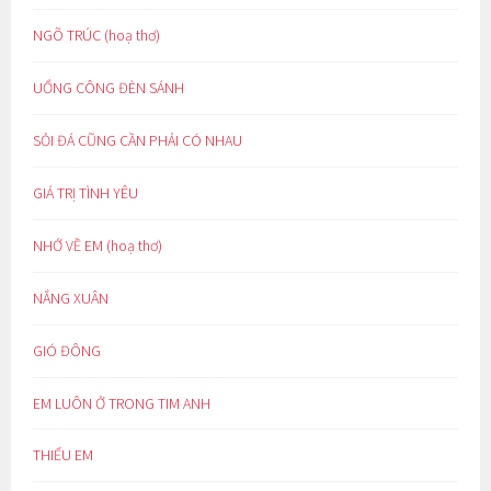
NGÕ TRÚC (hoạ thơ)
UỔNG CÔNG ĐÈN SÁNH
SỎI ĐÁ CŨNG CẦN PHẢI CÓ NHAU
GIÁ TRỊ TÌNH YÊU
NHỚ VỀ EM (hoạ thơ)
NẮNG XUÂN
GIÓ ĐÔNG
EM LUÔN Ở TRONG TIM ANH
THIẾU EM