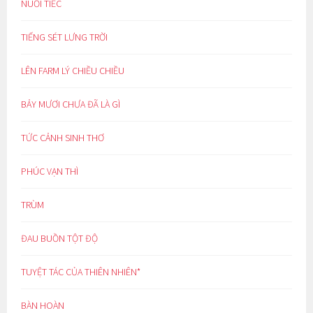
NUỐI TIẾC
TIẾNG SÉT LƯNG TRỜI
LÊN FARM LÝ CHIỀU CHIỀU
BẢY MƯƠI CHƯA ĐÃ LÀ GÌ
TỨC CẢNH SINH THƠ
PHÚC VẠN THÌ
TRÙM
ĐAU BUỒN TỘT ĐỘ
TUYỆT TÁC CỦA THIÊN NHIÊN*
BÀN HOÀN