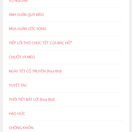
VỢ NGOAN
ÁNH XUÂN QUÝ MÃO
MÙA XUÂN ƯỚC VỌNG
TIẾP LỜI THƠ CHÚC TẾT CỦA BÁC HỒ*
CHUỘT VÀ MÈO
NGÀY TẾT CỔ TRUYỀN (hoạ thơ)
TUYỆT TÁC
THỜI TIẾT BẤT LỢI (hoạ thơ)
HÁO HỨC
CHỒNG KHÔN