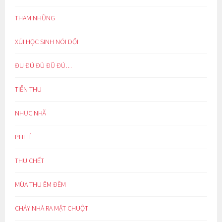
THAM NHŨNG
XÚI HỌC SINH NÓI DỐI
ĐU ĐÚ ĐÙ ĐŨ ĐỦ…
TIỄN THU
NHỤC NHÃ
PHI LÍ
THU CHẾT
MÙA THU ÊM ĐỀM
CHÁY NHÀ RA MẶT CHUỘT