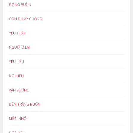
ĐÔNG BUỒN
CON ĐI LẤY CHỒNG
YÊU THẦM
NGƯỜI Ở LẠI
YÊU LIỀU
NÓI LIỀU
VẤN VƯƠNG
ĐÊM TRĂNG BUỒN
MIỀN NHỚ
HOÀI YÊU