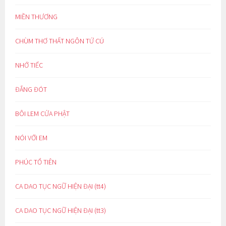
MIỀN THƯƠNG
CHÙM THƠ THẤT NGÔN TỨ CÚ
NHỚ TIẾC
ĐẮNG ĐÓT
BÔI LEM CỬA PHẬT
NÓI VỚI EM
PHÚC TỔ TIÊN
CA DAO TỤC NGỮ HIỆN ĐẠI (tt4)
CA DAO TỤC NGỮ HIỆN ĐẠI (tt3)