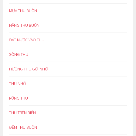
MƯA THU BUỒN
NẮNG THU BUỒN
ĐẤT NƯỚC VÀO THU
SÔNG THU
HƯƠNG THU GỢI NHỚ
THU NHỚ
RỪNG THU
THU TRÊN BIỂN
ĐÊM THU BUỒN