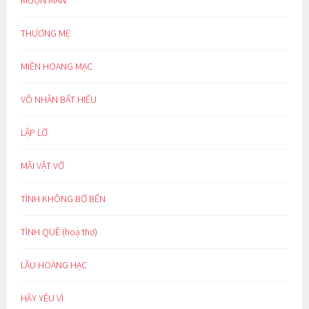
MUỘN MẰN
THƯƠNG MẸ
MIỀN HOANG MẠC
VÔ NHÂN BẤT HIẾU
LẬP LỜ
MÃI VẬT VỜ
TÌNH KHÔNG BỜ BẾN
TÌNH QUÊ (hoạ thơ)
LẦU HOÀNG HẠC
HÃY YÊU VÌ