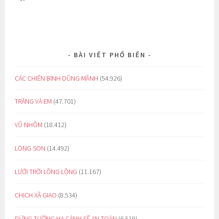
BÀI VIẾT PHỔ BIẾN
CÁC CHIẾN BINH DŨNG MÃNH
(54.926)
TRĂNG VÀ EM
(47.701)
VŨ NHÔM
(18.412)
LÒNG SON
(14.492)
LƯỚI TRỜI LỒNG LỘNG
(11.167)
CHỊCH XÃ GIAO
(8.534)
ĐỪNG TƯỞNG HẠ CÁNH SẼ AN TOÀN
(6.519)