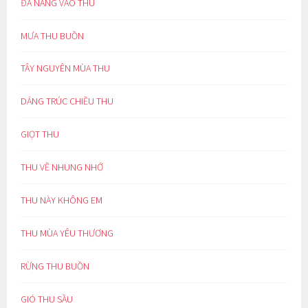
ĐÀ NẴNG VÀO THU
MƯA THU BUỒN
TÂY NGUYÊN MÙA THU
DÁNG TRÚC CHIỀU THU
GIỌT THU
THU VỀ NHUNG NHỚ
THU NÀY KHÔNG EM
THU MÙA YÊU THƯƠNG
RỪNG THU BUỒN
GIÓ THU SẦU