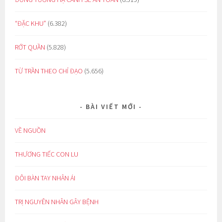
“ĐẶC KHU”
(6.382)
RỚT QUẦN
(5.828)
TỪ TRẦN THEO CHỈ ĐẠO
(5.656)
BÀI VIẾT MỚI
VỀ NGUỒN
THƯƠNG TIẾC CON LU
ĐÔI BÀN TAY NHÂN ÁI
TRỊ NGUYÊN NHÂN GÂY BỆNH