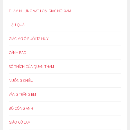
THAM NHŨNG VẶT LOẠI GIẶC NỘI XÂM
HẬU QUẢ
GIẤC MƠ Ở BUỔI TÀ HUY
CẢNH BÁO
SỞ THÍCH CỦA QUAN THAM
NUÔNG CHIỀU
VẦNG TRĂNG EM
BỒ CÔNG ANH
GIẢO CỔ LAM