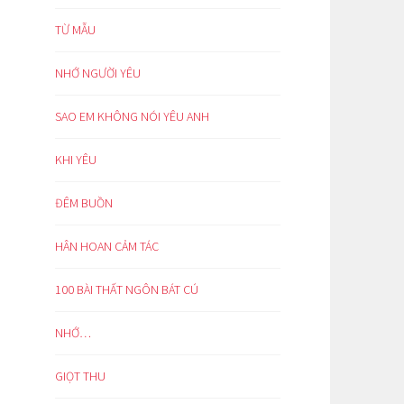
TỪ MẪU
NHỚ NGƯỜI YÊU
SAO EM KHÔNG NÓI YÊU ANH
KHI YÊU
ĐÊM BUỒN
HÂN HOAN CẢM TÁC
100 BÀI THẤT NGÔN BÁT CÚ
NHỚ…
GIỌT THU