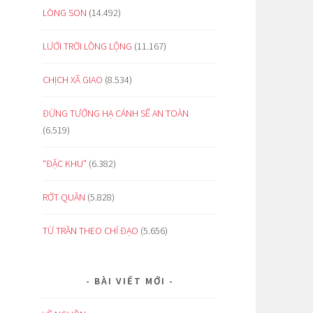
LÒNG SON
(14.492)
LƯỚI TRỜI LỒNG LỘNG
(11.167)
CHỊCH XÃ GIAO
(8.534)
ĐỪNG TƯỞNG HẠ CÁNH SẼ AN TOÀN
(6.519)
“ĐẶC KHU”
(6.382)
RỚT QUẦN
(5.828)
TỪ TRẦN THEO CHỈ ĐẠO
(5.656)
BÀI VIẾT MỚI