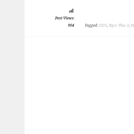
Post Views:
904
Tagged:
2025
,
Ngọc Thuỷ 2
,
tì