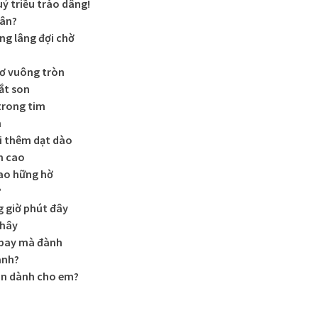
ỷ triều trào dâng!
gân?
ng lâng đợi chờ
mơ vuông tròn
ắt son
trong tim
m
 thêm dạt dào
m cao
sao hững hờ
?
 giờ phút đây
 hây
 bay mà đành
anh?
ôn dành cho em?