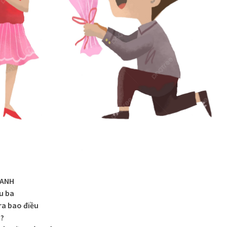
 ANH
u ba
ra bao điều
u?