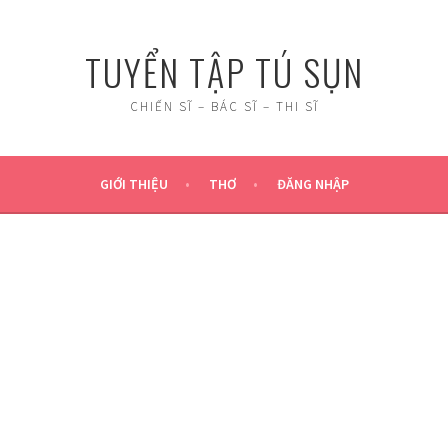
TUYỂN TẬP TÚ SỤN
CHIẾN SĨ – BÁC SĨ – THI SĨ
GIỚI THIỆU
THƠ
ĐĂNG NHẬP