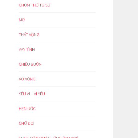
CHÙM THƠ TỰ SỰ
MƠ
THẤT VỌNG
VAY TÌNH
CHIỀU BUỒN
ẢO VỌNG
YÊU VÌ – VÌ YÊU
HẸN ƯỚC
CHỜ ĐỢI
SUNG MÃN QUÁ CHỪNG (hoạ thơ)