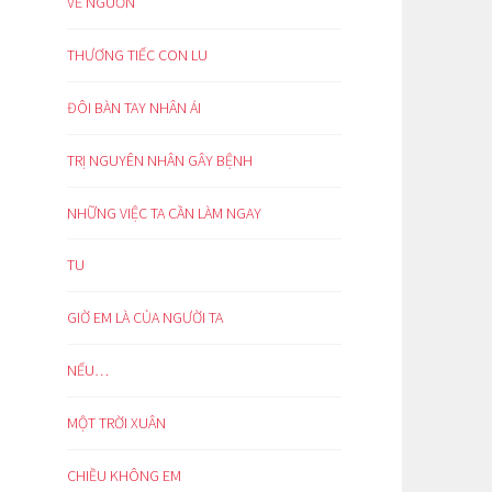
VỀ NGUỒN
THƯƠNG TIẾC CON LU
ĐÔI BÀN TAY NHÂN ÁI
TRỊ NGUYÊN NHÂN GÂY BỆNH
NHỮNG VIỆC TA CẦN LÀM NGAY
TU
GIỜ EM LÀ CỦA NGƯỜI TA
NẾU…
MỘT TRỜI XUÂN
CHIỀU KHÔNG EM