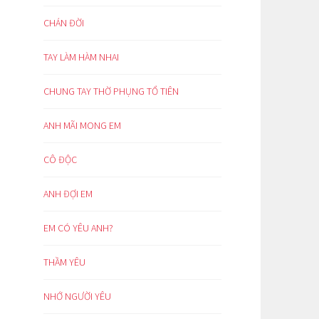
CHÁN ĐỜI
TAY LÀM HÀM NHAI
CHUNG TAY THỜ PHỤNG TỔ TIÊN
ANH MÃI MONG EM
CÔ ĐỘC
ANH ĐỢI EM
EM CÓ YÊU ANH?
THẦM YÊU
NHỚ NGƯỜI YÊU