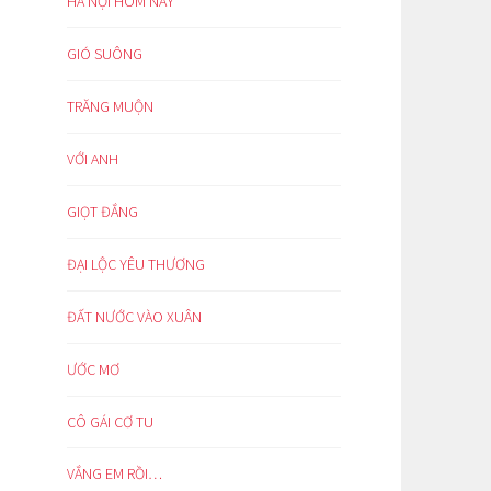
HÀ NỘI HÔM NAY
GIÓ SUÔNG
TRĂNG MUỘN
VỚI ANH
GIỌT ĐẮNG
ĐẠI LỘC YÊU THƯƠNG
ĐẤT NƯỚC VÀO XUÂN
ƯỚC MƠ
CÔ GÁI CƠ TU
VẮNG EM RỒI…