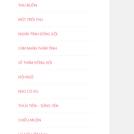
THU BUỒN
MỘT TRỜI THU
NGHĨA TÌNH ĐỒNG ĐỘI
CẢM NHẬN THÂM TÌNH
VỀ THĂM ĐỒNG ĐỘI
HỘI NGỘ
NÀO CÓ ĐỦ
THỪA TIỀN – SỐNG YÊN
CHIỀU MUỘN