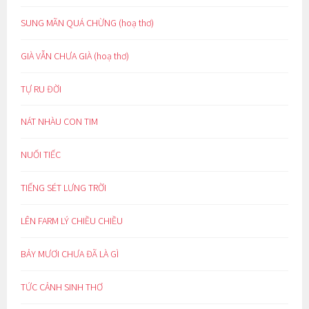
SUNG MÃN QUÁ CHỪNG (hoạ thơ)
GIÀ VẪN CHƯA GIÀ (hoạ thơ)
TỰ RU ĐỜI
NÁT NHÀU CON TIM
NUỐI TIẾC
TIẾNG SÉT LƯNG TRỜI
LÊN FARM LÝ CHIỀU CHIỀU
BẢY MƯƠI CHƯA ĐÃ LÀ GÌ
TỨC CẢNH SINH THƠ