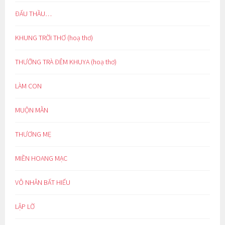
ĐẤU THẦU…
KHUNG TRỜI THƠ (hoạ thơ)
THƯỞNG TRÀ ĐÊM KHUYA (hoạ thơ)
LÀM CON
MUỘN MẰN
THƯƠNG MẸ
MIỀN HOANG MẠC
VÔ NHÂN BẤT HIẾU
LẬP LỜ