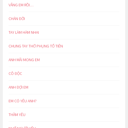
VẮNG EM RỒI…
CHÁN ĐỜI
TAY LÀM HÀM NHAI
CHUNG TAY THỜ PHỤNG TỔ TIÊN
ANH MÃI MONG EM
CÔ ĐỘC
ANH ĐỢI EM
EM CÓ YÊU ANH?
THẦM YÊU