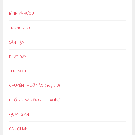
BÌNH VÀ RƯỢU
TRONG VEO…
SÂN HẬN
PHẬT DẠY
THU NON
CHUYỆN THUỞ NÀO (hoạ thơ)
PHỐ NÚI VÀO ĐÔNG (hoạ thơ)
QUAN GIAN
CẨU QUAN