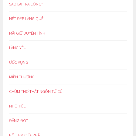
SAO LẠI TRA CÒNG*
NÉT ĐẸP LÀNG QUÊ
MÃI GIỮ DUYÊN TÌNH
LÀNG YÊU
ƯỚC VỌNG
MIỀN THƯƠNG
CHÙM THƠ THẤT NGÔN TỨ CÚ
NHỚ TIẾC
ĐẮNG ĐÓT
BÔI LEM CỬA PHẬT