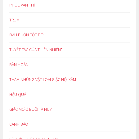
PHÚC VẠN THÌ
TRÙM
ĐAU BUỒN TỘT ĐỘ
TUYỆT TÁC CỦA THIÊN NHIÊN*
BÀN HOÀN
THAM NHŨNG VẶT LOẠI GIẶC NỘI XÂM
HẬU QUẢ
GIẤC MƠ Ở BUỔI TÀ HUY
CẢNH BÁO