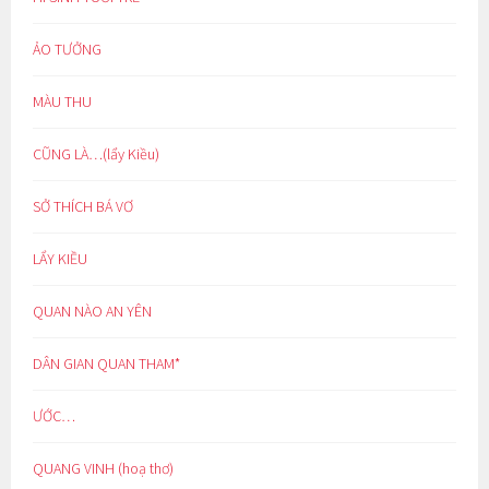
ẢO TƯỞNG
MÀU THU
CŨNG LÀ…(lẩy Kiều)
SỞ THÍCH BÁ VƠ
LẨY KIỀU
QUAN NÀO AN YÊN
DÂN GIAN QUAN THAM*
ƯỚC…
QUANG VINH (hoạ thơ)