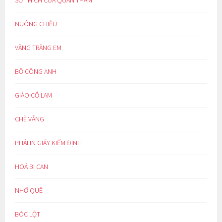
SỞ THÍCH CỦA QUAN THAM
NUÔNG CHIỀU
VẦNG TRĂNG EM
BỒ CÔNG ANH
GIẢO CỔ LAM
CHÈ VẰNG
PHẢI IN GIẤY KIỂM ĐỊNH
HOÁ BỊ CAN
NHỚ QUÊ
BÓC LỘT