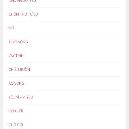
NHỚ NGƯỜI YÊU
CHÙM THƠ TỰ SỰ
MƠ
THẤT VỌNG
VAY TÌNH
CHIỀU BUỒN
ẢO VỌNG
YÊU VÌ – VÌ YÊU
HẸN ƯỚC
CHỜ ĐỢI