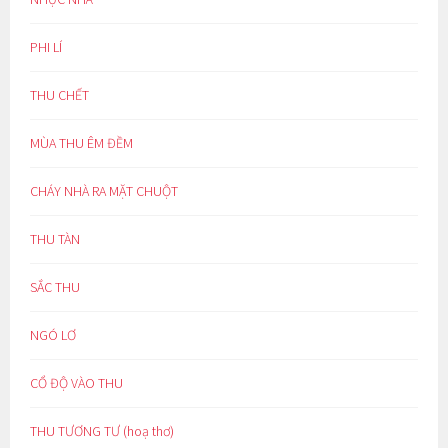
PHI LÍ
THU CHẾT
MÙA THU ÊM ĐỀM
CHÁY NHÀ RA MẶT CHUỘT
THU TÀN
SẮC THU
NGÓ LƠ
CỔ ĐỘ VÀO THU
THU TƯƠNG TƯ (hoạ thơ)