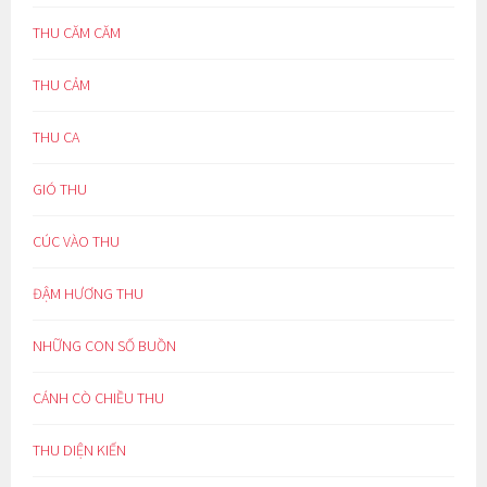
THU CĂM CĂM
THU CẢM
THU CA
GIÓ THU
CÚC VÀO THU
ĐẬM HƯƠNG THU
NHỮNG CON SỐ BUỒN
CÁNH CÒ CHIỀU THU
THU DIỆN KIẾN