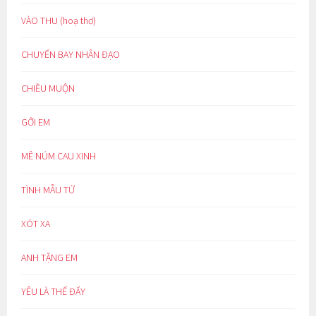
VÀO THU (hoạ thơ)
CHUYẾN BAY NHÂN ĐẠO
CHIỀU MUỘN
GỞI EM
MÊ NÚM CAU XINH
TÌNH MẪU TỬ
XÓT XA
ANH TẶNG EM
YÊU LÀ THẾ ĐẤY