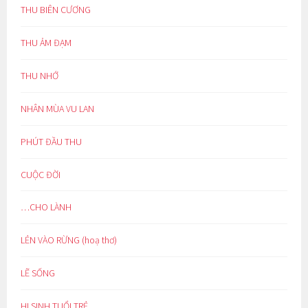
THU BIÊN CƯƠNG
THU ẢM ĐẠM
THU NHỚ
NHÂN MÙA VU LAN
PHÚT ĐẦU THU
CUỘC ĐỜI
…CHO LÀNH
LẺN VÀO RỪNG (hoạ thơ)
LẼ SỐNG
HI SINH TUỔI TRẺ