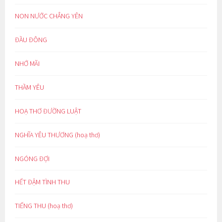
NON NƯỚC CHẲNG YÊN
ĐẦU ĐÔNG
NHỚ MÃI
THẦM YÊU
HOẠ THƠ ĐƯỜNG LUẬT
NGHĨA YÊU THƯƠNG (hoạ thơ)
NGÓNG ĐỢI
HẾT ĐẬM TÌNH THU
TIẾNG THU (hoạ thơ)