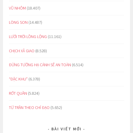
VŨ NHÔM
(18.407)
LÒNG SON
(14.487)
LƯỚI TRỜI LỒNG LỘNG
(11.161)
CHỊCH XÃ GIAO
(8.528)
ĐỪNG TƯỞNG HẠ CÁNH SẼ AN TOÀN
(6.514)
“ĐẶC KHU”
(6.378)
RỚT QUẦN
(5.824)
TỪ TRẦN THEO CHỈ ĐẠO
(5.652)
BÀI VIẾT MỚI