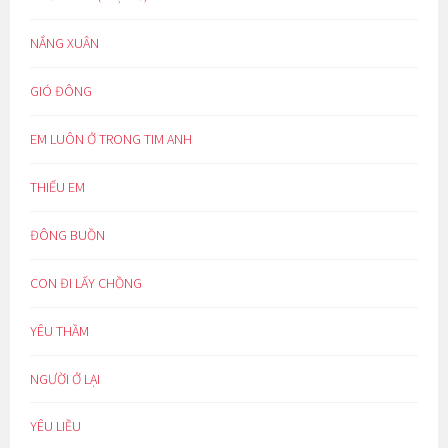
NẮNG XUÂN
GIÓ ĐÔNG
EM LUÔN Ở TRONG TIM ANH
THIẾU EM
ĐÔNG BUỒN
CON ĐI LẤY CHỒNG
YÊU THẦM
NGƯỜI Ở LẠI
YÊU LIỀU