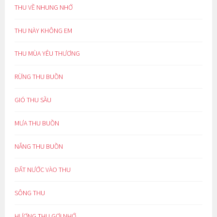
THU VỀ NHUNG NHỚ
THU NÀY KHÔNG EM
THU MÙA YÊU THƯƠNG
RỪNG THU BUỒN
GIÓ THU SẦU
MƯA THU BUỒN
NẮNG THU BUỒN
ĐẤT NƯỚC VÀO THU
SÔNG THU
HƯƠNG THU GỢI NHỚ