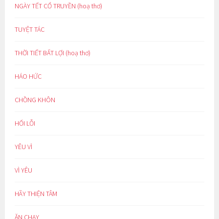
NGÀY TẾT CỔ TRUYỀN (hoạ thơ)
TUYỆT TÁC
THỜI TIẾT BẤT LỢI (hoạ thơ)
HÁO HỨC
CHỒNG KHÔN
HỐI LỖI
YÊU VÌ
VÌ YÊU
HÃY THIỆN TÂM
ĂN CHAY