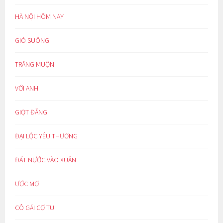
HÀ NỘI HÔM NAY
GIÓ SUÔNG
TRĂNG MUỘN
VỚI ANH
GIỌT ĐẮNG
ĐẠI LỘC YÊU THƯƠNG
ĐẤT NƯỚC VÀO XUÂN
ƯỚC MƠ
CÔ GÁI CƠ TU