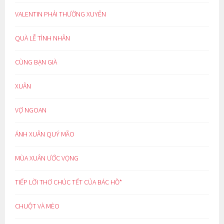
VALENTIN PHẢI THƯỜNG XUYÊN
QUÀ LỄ TÌNH NHÂN
CÙNG BẠN GIÀ
XUÂN
VỢ NGOAN
ÁNH XUÂN QUÝ MÃO
MÙA XUÂN ƯỚC VỌNG
TIẾP LỜI THƠ CHÚC TẾT CỦA BÁC HỒ*
CHUỘT VÀ MÈO