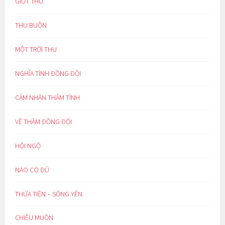
GIỌT THU
THU BUỒN
MỘT TRỜI THU
NGHĨA TÌNH ĐỒNG ĐỘI
CẢM NHẬN THÂM TÌNH
VỀ THĂM ĐỒNG ĐỘI
HỘI NGỘ
NÀO CÓ ĐỦ
THỪA TIỀN – SỐNG YÊN
CHIỀU MUỘN