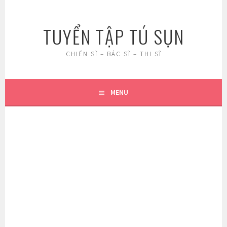
Skip
to
TUYỂN TẬP TÚ SỤN
content
CHIẾN SĨ – BÁC SĨ – THI SĨ
MENU