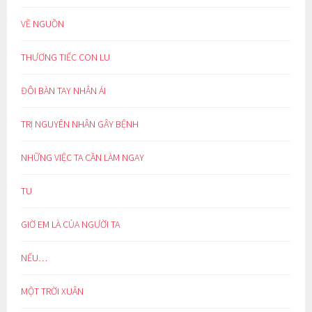
VỀ NGUỒN
THƯƠNG TIẾC CON LU
ĐÔI BÀN TAY NHÂN ÁI
TRỊ NGUYÊN NHÂN GÂY BỆNH
NHỮNG VIỆC TA CẦN LÀM NGAY
TU
GIỜ EM LÀ CỦA NGƯỜI TA
NẾU…
MỘT TRỜI XUÂN