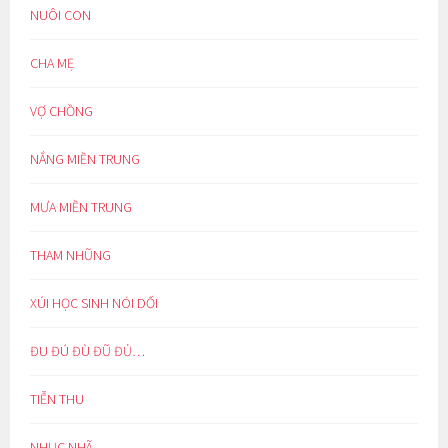
NUÔI CON
CHA MẸ
VỢ CHỒNG
NẮNG MIỀN TRUNG
MƯA MIỀN TRUNG
THAM NHŨNG
XÚI HỌC SINH NÓI DỐI
ĐU ĐÚ ĐÙ ĐŨ ĐỦ…
TIỄN THU
NHỤC NHÃ