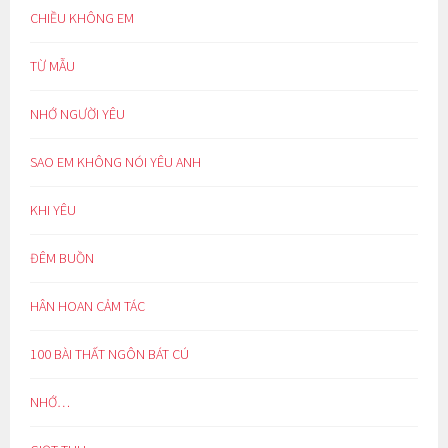
CHIỀU KHÔNG EM
TỪ MẪU
NHỚ NGƯỜI YÊU
SAO EM KHÔNG NÓI YÊU ANH
KHI YÊU
ĐÊM BUỒN
HÂN HOAN CẢM TÁC
100 BÀI THẤT NGÔN BÁT CÚ
NHỚ…