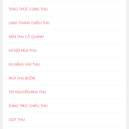
THAO THỨC CÙNG THU
LANG THANG CHIỀU THU
ĐÊM THU CÔ QUẠNH
HÀ NỘI MÙA THU
ĐÀ NẴNG VÀO THU
MƯA THU BUỒN
TÂY NGUYÊN MÙA THU
DÁNG TRÚC CHIỀU THU
GIỌT THU