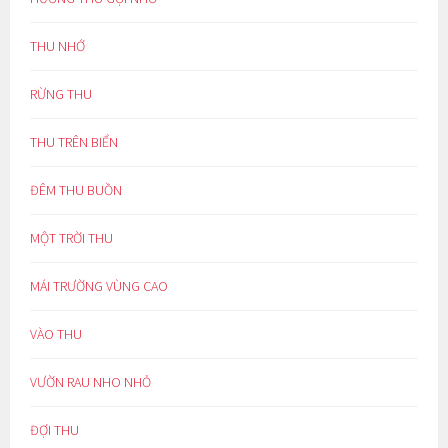
THU NHỚ
RỪNG THU
THU TRÊN BIỂN
ĐÊM THU BUỒN
MỘT TRỜI THU
MÁI TRƯỜNG VÙNG CAO
VÀO THU
VƯỜN RAU NHO NHỎ
ĐỢI THU