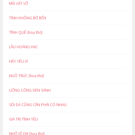
MÃI VẬT VỜ
TÌNH KHÔNG BỜ BẾN
TÌNH QUÊ (hoạ thơ)
LẦU HOÀNG HẠC
HÃY YÊU VÌ
NGÕ TRÚC (hoạ thơ)
UỔNG CÔNG ĐÈN SÁNH
SỎI ĐÁ CŨNG CẦN PHẢI CÓ NHAU
GIÁ TRỊ TÌNH YÊU
NHỚ VỀ EM (hoạ thơ)