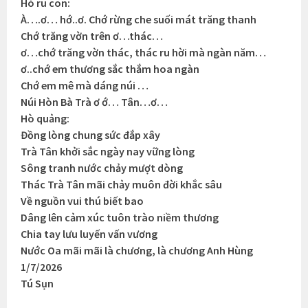
Hò ru con:
À….ơ… hớ..ơ. Chớ rừng che suối mát trăng thanh
Chớ trăng vờn trên ơ…thác…
ơ…chớ trăng vờn thác, thác ru hời mà ngàn năm…
ơ..chớ em thương sắc thắm hoa ngàn
Chớ em mê mà dáng núi …
Núi Hòn Bà Trà ơ ớ… Tân…ơ…
Hò quảng:
Đồng lòng chung sức đắp xây
Trà Tân khởi sắc ngày nay vững lòng
Sông tranh nước chảy mượt dòng
Thác Trà Tân mãi chảy muôn đời khắc sâu
Về nguồn vui thú biết bao
Dâng lên cảm xúc tuôn trào niềm thương
Chia tay lưu luyến vấn vương
Nước Oa mãi mãi là chương, là chương Anh Hùng
1/7/2026
Tú Sụn