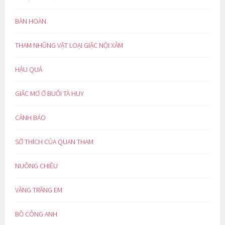
BÀN HOÀN
THAM NHŨNG VẶT LOẠI GIẶC NỘI XÂM
HẬU QUẢ
GIẤC MƠ Ở BUỔI TÀ HUY
CẢNH BÁO
SỞ THÍCH CỦA QUAN THAM
NUÔNG CHIỀU
VẦNG TRĂNG EM
BỒ CÔNG ANH