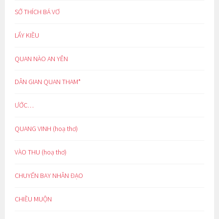
SỞ THÍCH BÁ VƠ
LẨY KIỀU
QUAN NÀO AN YÊN
DÂN GIAN QUAN THAM*
ƯỚC…
QUANG VINH (hoạ thơ)
VÀO THU (hoạ thơ)
CHUYẾN BAY NHÂN ĐẠO
CHIỀU MUỘN