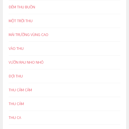
ĐÊM THU BUỒN
MỘT TRỜI THU
MÁI TRƯỜNG VÙNG CAO
VÀO THU
VƯỜN RAU NHO NHỎ
ĐỢI THU
THU CĂM CĂM
THU CẢM
THU CA