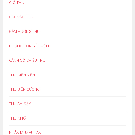
GIÓ THU
CÚC VÀO THU
ĐẬM HƯƠNG THU
NHỮNG CON SỐ BUỒN
CÁNH CÒ CHIỀU THU
THU DIỆN KIẾN
THU BIÊN CƯƠNG
THU ẢM ĐẠM
THU NHỚ
NHÂN MÙA VU LAN