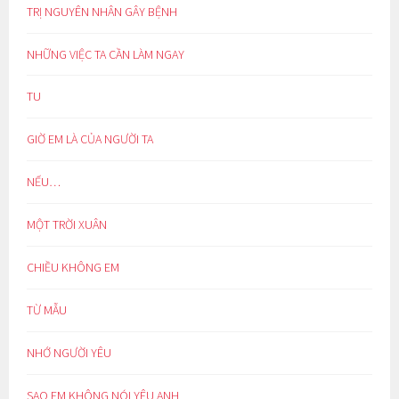
TRỊ NGUYÊN NHÂN GÂY BỆNH
NHỮNG VIỆC TA CẦN LÀM NGAY
TU
GIỜ EM LÀ CỦA NGƯỜI TA
NẾU…
MỘT TRỜI XUÂN
CHIỀU KHÔNG EM
TỪ MẪU
NHỚ NGƯỜI YÊU
SAO EM KHÔNG NÓI YÊU ANH