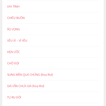
VAY TÌNH
CHIỀU BUỒN
ẢO VỌNG
YÊU VÌ – VÌ YÊU
HẸN ƯỚC
CHỜ ĐỢI
SUNG MÃN QUÁ CHỪNG (hoạ thơ)
GIÀ VẪN CHƯA GIÀ (hoạ thơ)
TỰ RU ĐỜI