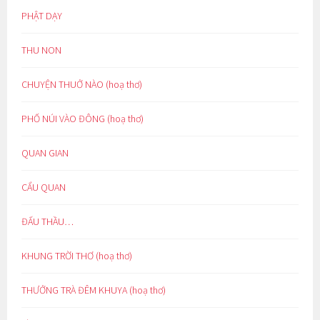
PHẬT DẠY
THU NON
CHUYỆN THUỞ NÀO (hoạ thơ)
PHỐ NÚI VÀO ĐÔNG (hoạ thơ)
QUAN GIAN
CẨU QUAN
ĐẤU THẦU…
KHUNG TRỜI THƠ (hoạ thơ)
THƯỞNG TRÀ ĐÊM KHUYA (hoạ thơ)