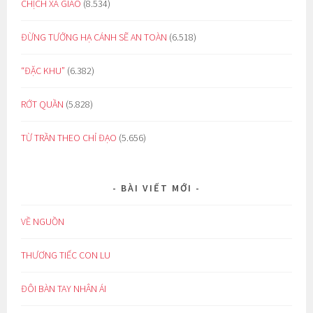
CHỊCH XÃ GIAO
(8.534)
ĐỪNG TƯỞNG HẠ CÁNH SẼ AN TOÀN
(6.518)
“ĐẶC KHU”
(6.382)
RỚT QUẦN
(5.828)
TỪ TRẦN THEO CHỈ ĐẠO
(5.656)
BÀI VIẾT MỚI
VỀ NGUỒN
THƯƠNG TIẾC CON LU
ĐÔI BÀN TAY NHÂN ÁI