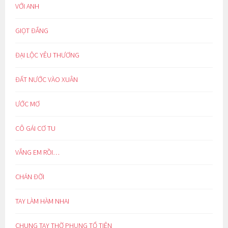
VỚI ANH
GIỌT ĐẮNG
ĐẠI LỘC YÊU THƯƠNG
ĐẤT NƯỚC VÀO XUÂN
ƯỚC MƠ
CÔ GÁI CƠ TU
VẮNG EM RỒI…
CHÁN ĐỜI
TAY LÀM HÀM NHAI
CHUNG TAY THỜ PHỤNG TỔ TIÊN