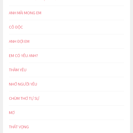
ANH MÃI MONG EM
CÔ ĐỘC
ANH ĐỢI EM
EM CÓ YÊU ANH?
THẦM YÊU
NHỚ NGƯỜI YÊU
CHÙM THƠ TỰ SỰ
MƠ
THẤT VỌNG