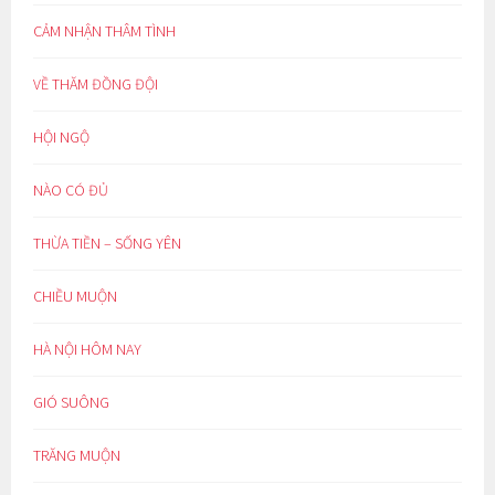
CẢM NHẬN THÂM TÌNH
VỀ THĂM ĐỒNG ĐỘI
HỘI NGỘ
NÀO CÓ ĐỦ
THỪA TIỀN – SỐNG YÊN
CHIỀU MUỘN
HÀ NỘI HÔM NAY
GIÓ SUÔNG
TRĂNG MUỘN