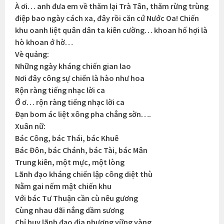
À ơi… anh đưa em về thăm lại Trà Tân, thăm rừng trùng
điệp bao ngày cách xa, đây rồi căn cứ Nước Oa! Chiến
khu oanh liệt quân dân ta kiên cường… khoan hố hợi là
hò khoan ớ hờ…
Vè quảng:
Những ngày kháng chiến gian lao
Nơi đây công sự chiến là hào như hoa
Rộn ràng tiếng nhạc lời ca
Ớ ơ… rộn ràng tiếng nhạc lời ca
Đạn bom ác liệt xông pha chẳng sờn….
Xuân nữ:
Bác Công, bác Thái, bác Khuê
Bác Đôn, bác Chánh, bác Tài, bác Mân
Trung kiên, một mực, một lòng
Lãnh đạo kháng chiến lập công diệt thù
Nằm gai nếm mật chiến khu
Với bác Tư Thuận cần cù nêu gương
Cùng nhau dãi nắng dầm sương
Chỉ huy lãnh đạo địa phương vững vàng