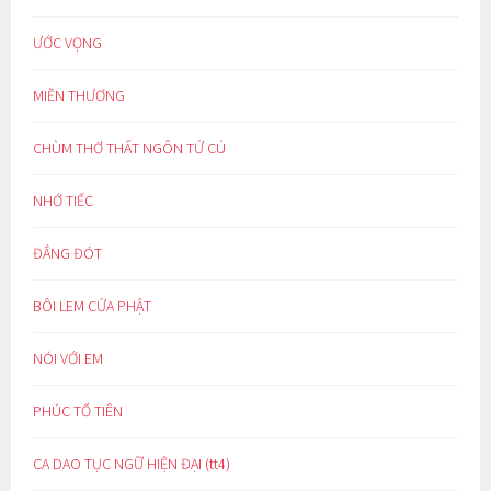
ƯỚC VỌNG
MIỀN THƯƠNG
CHÙM THƠ THẤT NGÔN TỨ CÚ
NHỚ TIẾC
ĐẮNG ĐÓT
BÔI LEM CỬA PHẬT
NÓI VỚI EM
PHÚC TỔ TIÊN
CA DAO TỤC NGỮ HIỆN ĐẠI (tt4)