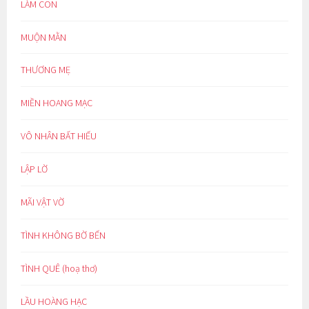
LÀM CON
MUỘN MẰN
THƯƠNG MẸ
MIỀN HOANG MẠC
VÔ NHÂN BẤT HIẾU
LẬP LỜ
MÃI VẬT VỜ
TÌNH KHÔNG BỜ BẾN
TÌNH QUÊ (hoạ thơ)
LẦU HOÀNG HẠC