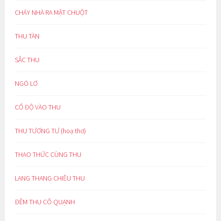
CHÁY NHÀ RA MẶT CHUỘT
THU TÀN
SẮC THU
NGÓ LƠ
CỔ ĐỘ VÀO THU
THU TƯƠNG TƯ (hoạ thơ)
THAO THỨC CÙNG THU
LANG THANG CHIỀU THU
ĐÊM THU CÔ QUẠNH