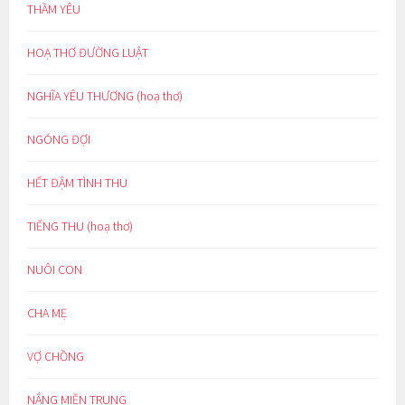
THẦM YÊU
HOẠ THƠ ĐƯỜNG LUẬT
NGHĨA YÊU THƯƠNG (hoạ thơ)
NGÓNG ĐỢI
HẾT ĐẬM TÌNH THU
TIẾNG THU (hoạ thơ)
NUÔI CON
CHA MẸ
VỢ CHỒNG
NẮNG MIỀN TRUNG