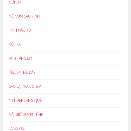
GỞI EM
MÊ NÚM CAU XINH
TÌNH MẪU TỬ
XÓT XA
ANH TẶNG EM
YÊU LÀ THẾ ĐẤY
SAO LẠI TRA CÒNG*
NÉT ĐẸP LÀNG QUÊ
MÃI GIỮ DUYÊN TÌNH
LÀNG YÊU