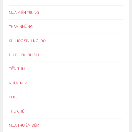
MƯA MIỀN TRUNG
THAM NHŨNG
XÚI HỌC SINH NÓI DỐI
ĐU ĐÚ ĐÙ ĐŨ ĐỦ…
TIỄN THU
NHỤC NHÃ
PHI LÍ
THU CHẾT
MÙA THU ÊM ĐỀM