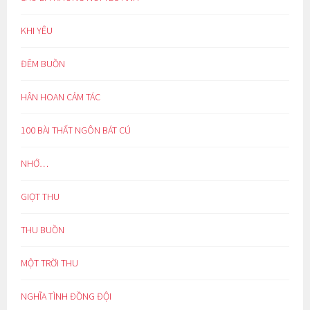
KHI YÊU
ĐÊM BUỒN
HÂN HOAN CẢM TÁC
100 BÀI THẤT NGÔN BÁT CÚ
NHỚ…
GIỌT THU
THU BUỒN
MỘT TRỜI THU
NGHĨA TÌNH ĐỒNG ĐỘI