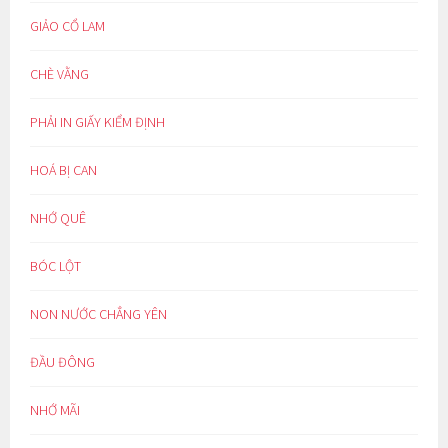
GIẢO CỔ LAM
CHÈ VẰNG
PHẢI IN GIẤY KIỂM ĐỊNH
HOÁ BỊ CAN
NHỚ QUÊ
BÓC LỘT
NON NƯỚC CHẲNG YÊN
ĐẦU ĐÔNG
NHỚ MÃI