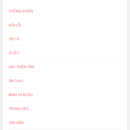
CHỒNG KHÔN
HỐI LỖI
YÊU VÌ
VÌ YÊU
HÃY THIỆN TÂM
ĂN CHAY
BÌNH VÀ RƯỢU
TRONG VEO…
SÂN HẬN