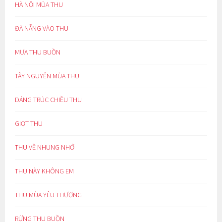
HÀ NỘI MÙA THU
ĐÀ NẴNG VÀO THU
MƯA THU BUỒN
TÂY NGUYÊN MÙA THU
DÁNG TRÚC CHIỀU THU
GIỌT THU
THU VỀ NHUNG NHỚ
THU NÀY KHÔNG EM
THU MÙA YÊU THƯƠNG
RỪNG THU BUỒN