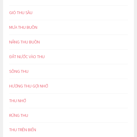
GIÓ THU SẦU
MƯA THU BUỒN
NẮNG THU BUỒN
ĐẤT NƯỚC VÀO THU
SÔNG THU
HƯƠNG THU GỢI NHỚ
THU NHỚ
RỪNG THU
THU TRÊN BIỂN