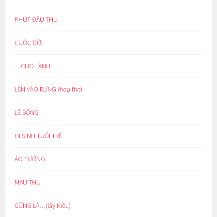
PHÚT ĐẦU THU
CUỘC ĐỜI
…CHO LÀNH
LẺN VÀO RỪNG (hoạ thơ)
LẼ SỐNG
HI SINH TUỔI TRẺ
ẢO TƯỞNG
MÀU THU
CŨNG LÀ…(lẩy Kiều)