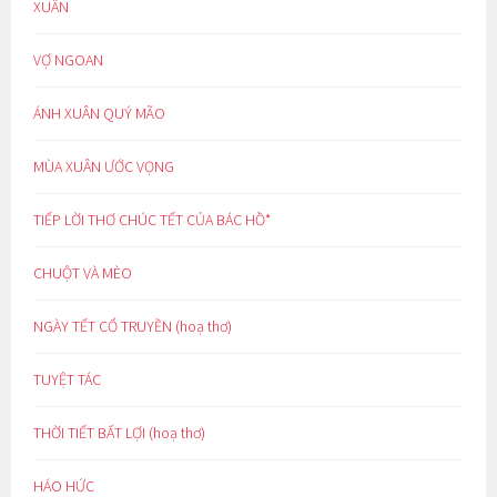
XUÂN
VỢ NGOAN
ÁNH XUÂN QUÝ MÃO
MÙA XUÂN ƯỚC VỌNG
TIẾP LỜI THƠ CHÚC TẾT CỦA BÁC HỒ*
CHUỘT VÀ MÈO
NGÀY TẾT CỔ TRUYỀN (hoạ thơ)
TUYỆT TÁC
THỜI TIẾT BẤT LỢI (hoạ thơ)
HÁO HỨC