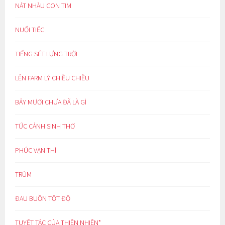
NÁT NHÀU CON TIM
NUỐI TIẾC
TIẾNG SÉT LƯNG TRỜI
LÊN FARM LÝ CHIỀU CHIỀU
BẢY MƯƠI CHƯA ĐÃ LÀ GÌ
TỨC CẢNH SINH THƠ
PHÚC VẠN THÌ
TRÙM
ĐAU BUỒN TỘT ĐỘ
TUYỆT TÁC CỦA THIÊN NHIÊN*