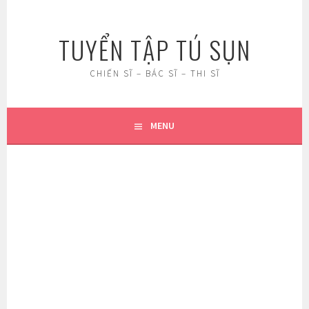
Skip
to
TUYỂN TẬP TÚ SỤN
content
CHIẾN SĨ – BÁC SĨ – THI SĨ
MENU