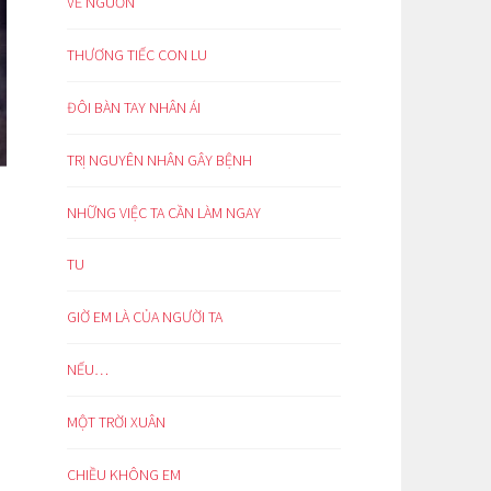
VỀ NGUỒN
THƯƠNG TIẾC CON LU
ĐÔI BÀN TAY NHÂN ÁI
TRỊ NGUYÊN NHÂN GÂY BỆNH
NHỮNG VIỆC TA CẦN LÀM NGAY
TU
GIỜ EM LÀ CỦA NGƯỜI TA
NẾU…
MỘT TRỜI XUÂN
CHIỀU KHÔNG EM