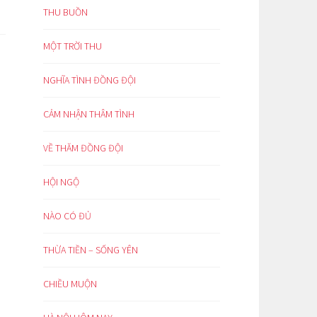
THU BUỒN
MỘT TRỜI THU
NGHĨA TÌNH ĐỒNG ĐỘI
CẢM NHẬN THÂM TÌNH
VỀ THĂM ĐỒNG ĐỘI
HỘI NGỘ
NÀO CÓ ĐỦ
THỪA TIỀN – SỐNG YÊN
CHIỀU MUỘN