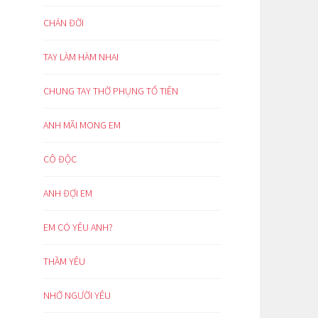
CHÁN ĐỜI
TAY LÀM HÀM NHAI
CHUNG TAY THỜ PHỤNG TỔ TIÊN
ANH MÃI MONG EM
CÔ ĐỘC
ANH ĐỢI EM
EM CÓ YÊU ANH?
THẦM YÊU
NHỚ NGƯỜI YÊU