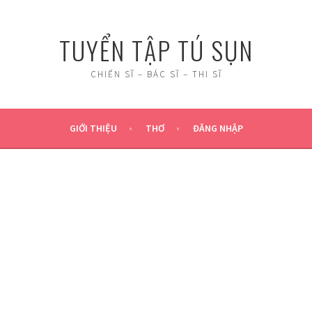
TUYỂN TẬP TÚ SỤN
CHIẾN SĨ – BÁC SĨ – THI SĨ
GIỚI THIỆU
THƠ
ĐĂNG NHẬP