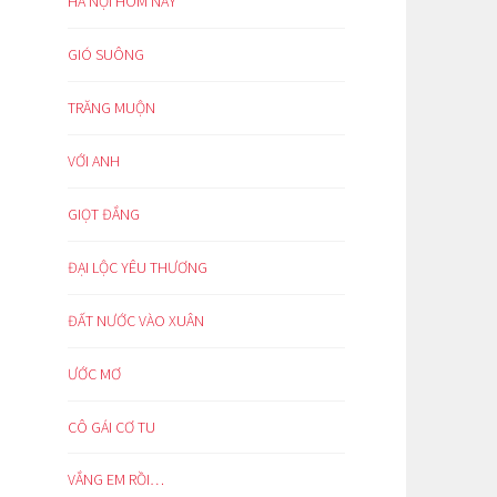
HÀ NỘI HÔM NAY
GIÓ SUÔNG
TRĂNG MUỘN
VỚI ANH
GIỌT ĐẮNG
ĐẠI LỘC YÊU THƯƠNG
ĐẤT NƯỚC VÀO XUÂN
ƯỚC MƠ
CÔ GÁI CƠ TU
VẮNG EM RỒI…