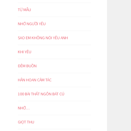
TỪ MẪU
NHỚ NGƯỜI YÊU
SAO EM KHÔNG NÓI YÊU ANH
KHI YÊU
ĐÊM BUỒN
HÂN HOAN CẢM TÁC
100 BÀI THẤT NGÔN BÁT CÚ
NHỚ…
GIỌT THU