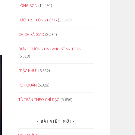
LÒNG SON
(14.491)
LƯỚI TRỜI LỒNG LỘNG
(11.165)
CHỊCH XÃ GIAO
(8.534)
ĐỪNG TƯỞNG HẠ CÁNH SẼ AN TOÀN
(6.518)
“ĐẶC KHU”
(6.382)
RỚT QUẦN
(5.828)
TỪ TRẦN THEO CHỈ ĐẠO
(5.656)
BÀI VIẾT MỚI