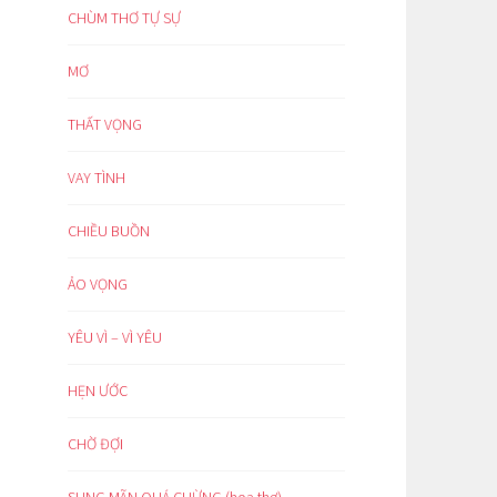
CHÙM THƠ TỰ SỰ
MƠ
THẤT VỌNG
VAY TÌNH
CHIỀU BUỒN
ẢO VỌNG
YÊU VÌ – VÌ YÊU
HẸN ƯỚC
CHỜ ĐỢI
SUNG MÃN QUÁ CHỪNG (hoạ thơ)