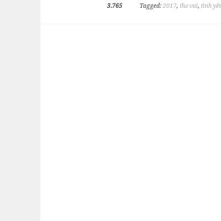
3.765
Tagged:
2017
,
thơ vui
,
tình yê