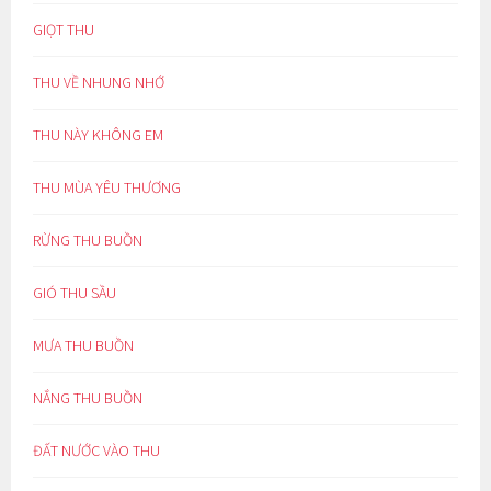
GIỌT THU
THU VỀ NHUNG NHỚ
THU NÀY KHÔNG EM
THU MÙA YÊU THƯƠNG
RỪNG THU BUỒN
GIÓ THU SẦU
MƯA THU BUỒN
NẮNG THU BUỒN
ĐẤT NƯỚC VÀO THU