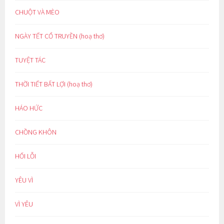
CHUỘT VÀ MÈO
NGÀY TẾT CỔ TRUYỀN (hoạ thơ)
TUYỆT TÁC
THỜI TIẾT BẤT LỢI (hoạ thơ)
HÁO HỨC
CHỒNG KHÔN
HỐI LỖI
YÊU VÌ
VÌ YÊU