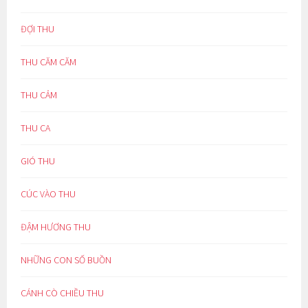
ĐỢI THU
THU CĂM CĂM
THU CẢM
THU CA
GIÓ THU
CÚC VÀO THU
ĐẬM HƯƠNG THU
NHỮNG CON SỐ BUỒN
CÁNH CÒ CHIỀU THU