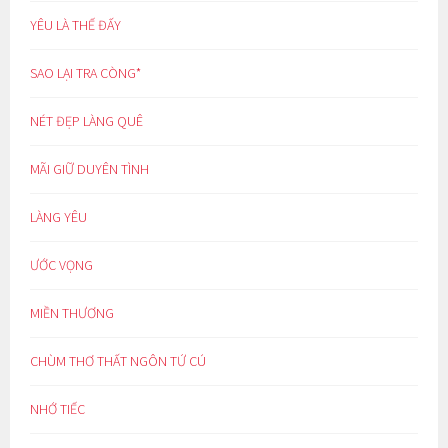
YÊU LÀ THẾ ĐẤY
SAO LẠI TRA CÒNG*
NÉT ĐẸP LÀNG QUÊ
MÃI GIỮ DUYÊN TÌNH
LÀNG YÊU
ƯỚC VỌNG
MIỀN THƯƠNG
CHÙM THƠ THẤT NGÔN TỨ CÚ
NHỚ TIẾC