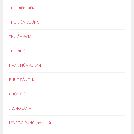
THU DIỆN KIẾN
THU BIÊN CƯƠNG
THU ẢM ĐẠM
THU NHỚ
NHÂN MÙA VU LAN
PHÚT ĐẦU THU
CUỘC ĐỜI
…CHO LÀNH
LẺN VÀO RỪNG (hoạ thơ)