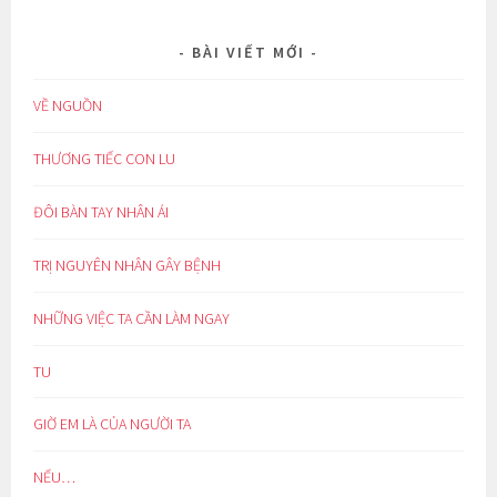
BÀI VIẾT MỚI
VỀ NGUỒN
THƯƠNG TIẾC CON LU
ĐÔI BÀN TAY NHÂN ÁI
TRỊ NGUYÊN NHÂN GÂY BỆNH
NHỮNG VIỆC TA CẦN LÀM NGAY
TU
GIỜ EM LÀ CỦA NGƯỜI TA
NẾU…