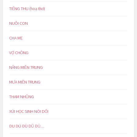
TIẾNG THU (hoạ thơ)
NUÔI CON
CHA MẸ
VỢ CHỒNG
NẮNG MIỀN TRUNG
MƯA MIỀN TRUNG
THAM NHŨNG
XÚI HỌC SINH NÓI DỐI
ĐU ĐÚ ĐÙ ĐŨ ĐỦ…