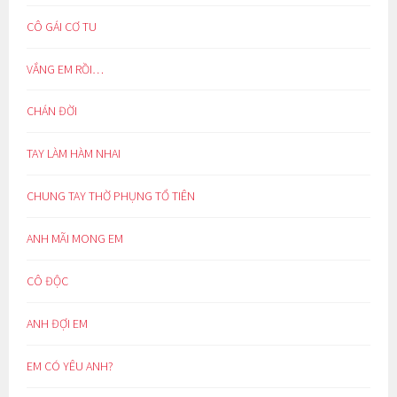
CÔ GÁI CƠ TU
VẮNG EM RỒI…
CHÁN ĐỜI
TAY LÀM HÀM NHAI
CHUNG TAY THỜ PHỤNG TỔ TIÊN
ANH MÃI MONG EM
CÔ ĐỘC
ANH ĐỢI EM
EM CÓ YÊU ANH?