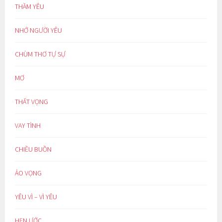
THẦM YÊU
NHỚ NGƯỜI YÊU
CHÙM THƠ TỰ SỰ
MƠ
THẤT VỌNG
VAY TÌNH
CHIỀU BUỒN
ẢO VỌNG
YÊU VÌ – VÌ YÊU
HẸN ƯỚC