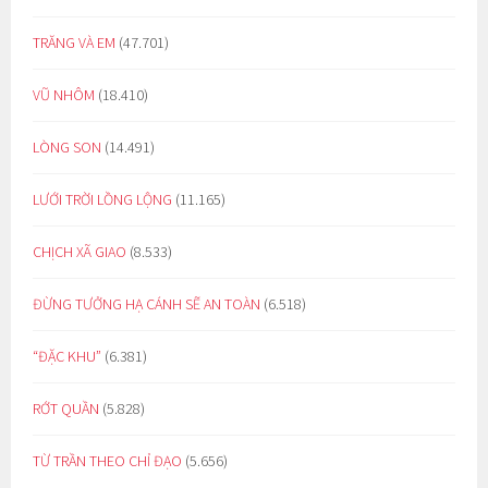
TRĂNG VÀ EM
(47.701)
VŨ NHÔM
(18.410)
LÒNG SON
(14.491)
LƯỚI TRỜI LỒNG LỘNG
(11.165)
CHỊCH XÃ GIAO
(8.533)
ĐỪNG TƯỞNG HẠ CÁNH SẼ AN TOÀN
(6.518)
“ĐẶC KHU”
(6.381)
RỚT QUẦN
(5.828)
TỪ TRẦN THEO CHỈ ĐẠO
(5.656)