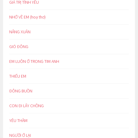
GIÁ TRỊ TÌNH YÊU
NHỚ VỀ EM (hoạ thơ)
NẮNG XUÂN
GIÓ ĐÔNG
EM LUÔN Ở TRONG TIM ANH
THIẾU EM
ĐÔNG BUỒN
CON ĐI LẤY CHỒNG
YÊU THẦM
NGƯỜI Ở LẠI