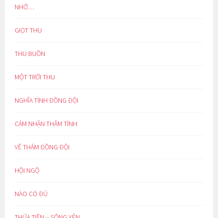
NHỚ…
GIỌT THU
THU BUỒN
MỘT TRỜI THU
NGHĨA TÌNH ĐỒNG ĐỘI
CẢM NHẬN THÂM TÌNH
VỀ THĂM ĐỒNG ĐỘI
HỘI NGỘ
NÀO CÓ ĐỦ
THỪA TIỀN – SỐNG YÊN