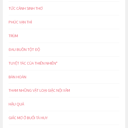
TỨC CẢNH SINH THƠ
PHÚC VẠN THÌ
TRÙM
ĐAU BUỒN TỘT ĐỘ
TUYỆT TÁC CỦA THIÊN NHIÊN*
BÀN HOÀN
THAM NHŨNG VẶT LOẠI GIẶC NỘI XÂM
HẬU QUẢ
GIẤC MƠ Ở BUỔI TÀ HUY