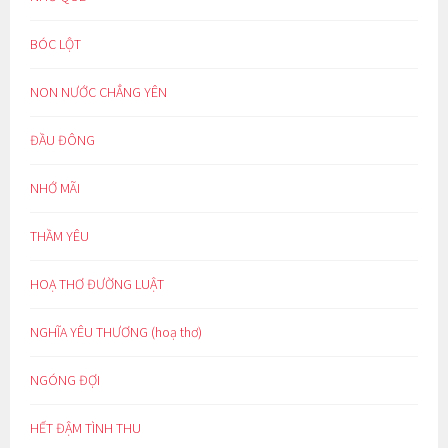
BÓC LỘT
NON NƯỚC CHẲNG YÊN
ĐẦU ĐÔNG
NHỚ MÃI
THẦM YÊU
HOẠ THƠ ĐƯỜNG LUẬT
NGHĨA YÊU THƯƠNG (hoạ thơ)
NGÓNG ĐỢI
HẾT ĐẬM TÌNH THU