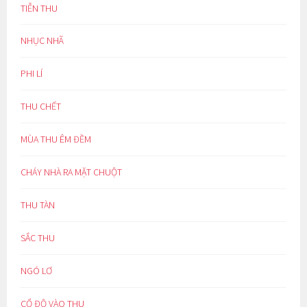
TIỄN THU
NHỤC NHÃ
PHI LÍ
THU CHẾT
MÙA THU ÊM ĐỀM
CHÁY NHÀ RA MẶT CHUỘT
THU TÀN
SẮC THU
NGÓ LƠ
CỔ ĐỘ VÀO THU