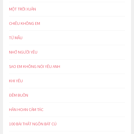
MỘT TRỜI XUÂN
CHIỀU KHÔNG EM
TỪ MẪU
NHỚ NGƯỜI YÊU
SAO EM KHÔNG NÓI YÊU ANH
KHI YÊU
ĐÊM BUỒN
HÂN HOAN CẢM TÁC
100 BÀI THẤT NGÔN BÁT CÚ