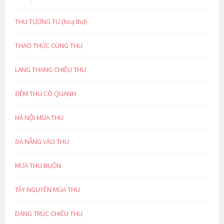
THU TƯƠNG TƯ (hoạ thơ)
THAO THỨC CÙNG THU
LANG THANG CHIỀU THU
ĐÊM THU CÔ QUẠNH
HÀ NỘI MÙA THU
ĐÀ NẴNG VÀO THU
MƯA THU BUỒN
TÂY NGUYÊN MÙA THU
DÁNG TRÚC CHIỀU THU