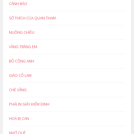
CẢNH BÁO
SỞ THÍCH CỦA QUAN THAM
NUÔNG CHIỀU
VẦNG TRĂNG EM
BỒ CÔNG ANH
GIẢO CỔ LAM
CHÈ VẰNG
PHẢI IN GIẤY KIỂM ĐỊNH
HOÁ BỊ CAN
NHỚ QUÊ