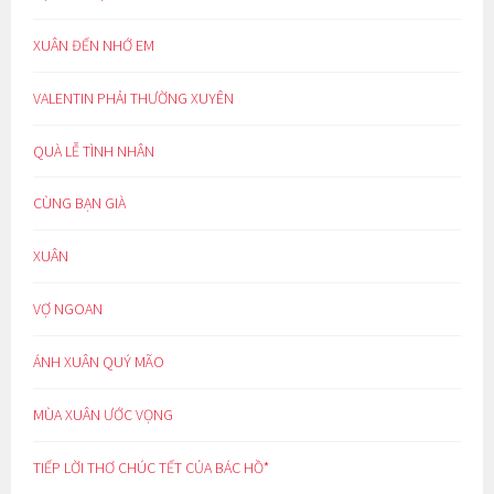
XUÂN ĐẾN NHỚ EM
VALENTIN PHẢI THƯỜNG XUYÊN
QUÀ LỄ TÌNH NHÂN
CÙNG BẠN GIÀ
XUÂN
VỢ NGOAN
ÁNH XUÂN QUÝ MÃO
MÙA XUÂN ƯỚC VỌNG
TIẾP LỜI THƠ CHÚC TẾT CỦA BÁC HỒ*