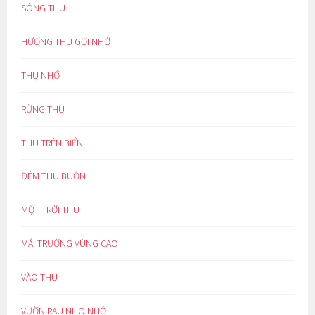
SÔNG THU
HƯƠNG THU GỢI NHỚ
THU NHỚ
RỪNG THU
THU TRÊN BIỂN
ĐÊM THU BUỒN
MỘT TRỜI THU
MÁI TRƯỜNG VÙNG CAO
VÀO THU
VƯỜN RAU NHO NHỎ