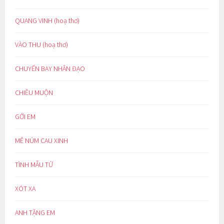
QUANG VINH (hoạ thơ)
VÀO THU (hoạ thơ)
CHUYẾN BAY NHÂN ĐẠO
CHIỀU MUỘN
GỞI EM
MÊ NÚM CAU XINH
TÌNH MẪU TỬ
XÓT XA
ANH TẶNG EM