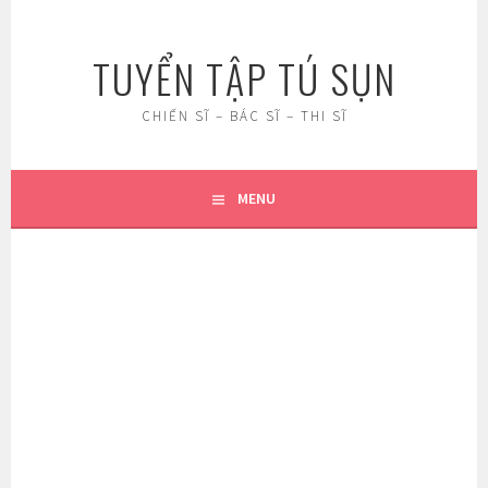
Skip
to
TUYỂN TẬP TÚ SỤN
content
CHIẾN SĨ – BÁC SĨ – THI SĨ
MENU