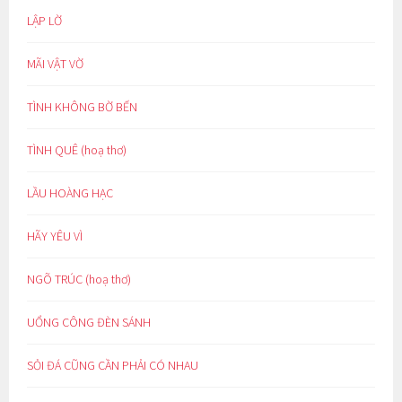
LẬP LỜ
MÃI VẬT VỜ
TÌNH KHÔNG BỜ BẾN
TÌNH QUÊ (hoạ thơ)
LẦU HOÀNG HẠC
HÃY YÊU VÌ
NGÕ TRÚC (hoạ thơ)
UỔNG CÔNG ĐÈN SÁNH
SỎI ĐÁ CŨNG CẦN PHẢI CÓ NHAU