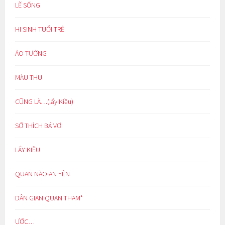
LẼ SỐNG
HI SINH TUỔI TRẺ
ẢO TƯỞNG
MÀU THU
CŨNG LÀ…(lẩy Kiều)
SỞ THÍCH BÁ VƠ
LẨY KIỀU
QUAN NÀO AN YÊN
DÂN GIAN QUAN THAM*
ƯỚC…