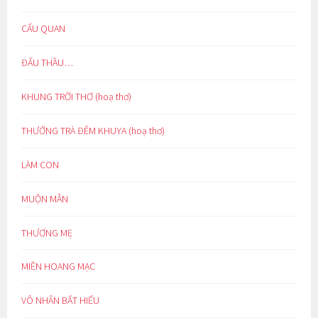
CẨU QUAN
ĐẤU THẦU…
KHUNG TRỜI THƠ (hoạ thơ)
THƯỞNG TRÀ ĐÊM KHUYA (hoạ thơ)
LÀM CON
MUỘN MẰN
THƯƠNG MẸ
MIỀN HOANG MẠC
VÔ NHÂN BẤT HIẾU