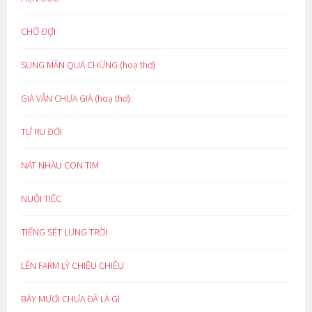
CHỜ ĐỢI
SUNG MÃN QUÁ CHỪNG (hoạ thơ)
GIÀ VẪN CHƯA GIÀ (hoạ thơ)
TỰ RU ĐỜI
NÁT NHÀU CON TIM
NUỐI TIẾC
TIẾNG SÉT LƯNG TRỜI
LÊN FARM LÝ CHIỀU CHIỀU
BẢY MƯƠI CHƯA ĐÃ LÀ GÌ