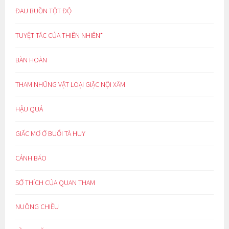
ĐAU BUỒN TỘT ĐỘ
TUYỆT TÁC CỦA THIÊN NHIÊN*
BÀN HOÀN
THAM NHŨNG VẶT LOẠI GIẶC NỘI XÂM
HẬU QUẢ
GIẤC MƠ Ở BUỔI TÀ HUY
CẢNH BÁO
SỞ THÍCH CỦA QUAN THAM
NUÔNG CHIỀU