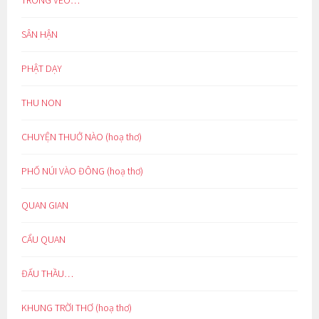
TRONG VEO…
SÂN HẬN
PHẬT DẠY
THU NON
CHUYỆN THUỞ NÀO (hoạ thơ)
PHỐ NÚI VÀO ĐÔNG (hoạ thơ)
QUAN GIAN
CẨU QUAN
ĐẤU THẦU…
KHUNG TRỜI THƠ (hoạ thơ)