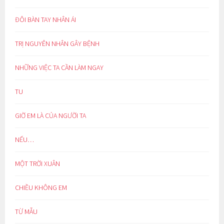
ĐÔI BÀN TAY NHÂN ÁI
TRỊ NGUYÊN NHÂN GÂY BỆNH
NHỮNG VIỆC TA CẦN LÀM NGAY
TU
GIỜ EM LÀ CỦA NGƯỜI TA
NẾU…
MỘT TRỜI XUÂN
CHIỀU KHÔNG EM
TỪ MẪU