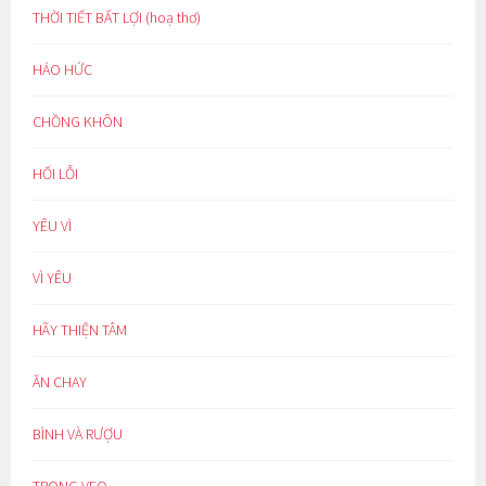
THỜI TIẾT BẤT LỢI (hoạ thơ)
HÁO HỨC
CHỒNG KHÔN
HỐI LỖI
YÊU VÌ
VÌ YÊU
HÃY THIỆN TÂM
ĂN CHAY
BÌNH VÀ RƯỢU