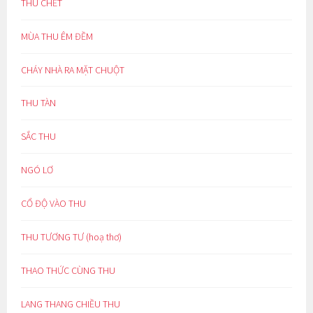
THU CHẾT
MÙA THU ÊM ĐỀM
CHÁY NHÀ RA MẶT CHUỘT
THU TÀN
SẮC THU
NGÓ LƠ
CỔ ĐỘ VÀO THU
THU TƯƠNG TƯ (hoạ thơ)
THAO THỨC CÙNG THU
LANG THANG CHIỀU THU