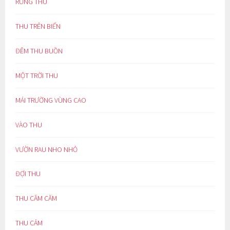
RỪNG THU
THU TRÊN BIỂN
ĐÊM THU BUỒN
MỘT TRỜI THU
MÁI TRƯỜNG VÙNG CAO
VÀO THU
VƯỜN RAU NHO NHỎ
ĐỢI THU
THU CĂM CĂM
THU CẢM