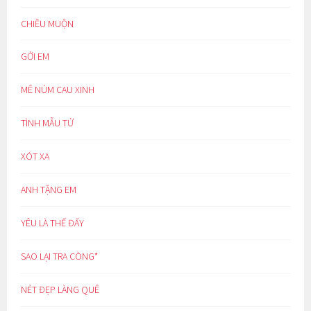
CHIỀU MUỘN
GỞI EM
MÊ NÚM CAU XINH
TÌNH MẪU TỬ
XÓT XA
ANH TẶNG EM
YÊU LÀ THẾ ĐẤY
SAO LẠI TRA CÒNG*
NÉT ĐẸP LÀNG QUÊ