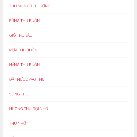
THU MÙA YÊU THƯƠNG
RỪNG THU BUỒN
GIÓ THU SẦU
MƯA THU BUỒN
NẮNG THU BUỒN
ĐẤT NƯỚC VÀO THU
SÔNG THU
HƯƠNG THU GỢI NHỚ
THU NHỚ