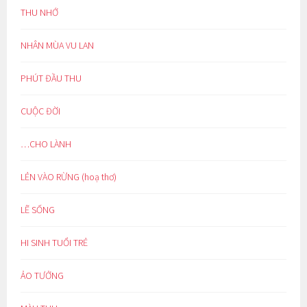
THU NHỚ
NHÂN MÙA VU LAN
PHÚT ĐẦU THU
CUỘC ĐỜI
…CHO LÀNH
LẺN VÀO RỪNG (hoạ thơ)
LẼ SỐNG
HI SINH TUỔI TRẺ
ẢO TƯỞNG