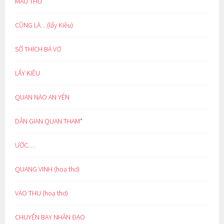
MÀU THU
CŨNG LÀ…(lẩy Kiều)
SỞ THÍCH BÁ VƠ
LẨY KIỀU
QUAN NÀO AN YÊN
DÂN GIAN QUAN THAM*
ƯỚC…
QUANG VINH (hoạ thơ)
VÀO THU (hoạ thơ)
CHUYẾN BAY NHÂN ĐẠO