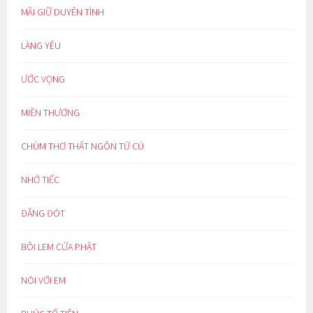
MÃI GIỮ DUYÊN TÌNH
LÀNG YÊU
ƯỚC VỌNG
MIỀN THƯƠNG
CHÙM THƠ THẤT NGÔN TỨ CÚ
NHỚ TIẾC
ĐẮNG ĐÓT
BÔI LEM CỬA PHẬT
NÓI VỚI EM