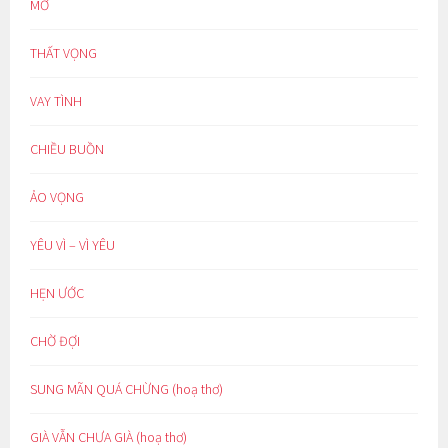
MƠ
THẤT VỌNG
VAY TÌNH
CHIỀU BUỒN
ẢO VỌNG
YÊU VÌ – VÌ YÊU
HẸN ƯỚC
CHỜ ĐỢI
SUNG MÃN QUÁ CHỪNG (hoạ thơ)
GIÀ VẪN CHƯA GIÀ (hoạ thơ)