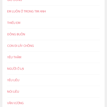
EM LUÔN Ở TRONG TIM ANH
THIẾU EM
ĐÔNG BUỒN
CON ĐI LẤY CHỒNG
YÊU THẦM
NGƯỜI Ở LẠI
YÊU LIỀU
NÓI LIỀU
VẤN VƯƠNG