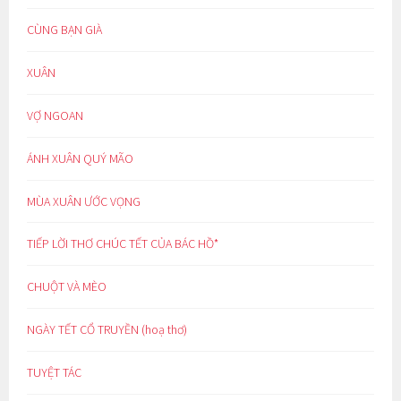
CÙNG BẠN GIÀ
XUÂN
VỢ NGOAN
ÁNH XUÂN QUÝ MÃO
MÙA XUÂN ƯỚC VỌNG
TIẾP LỜI THƠ CHÚC TẾT CỦA BÁC HỒ*
CHUỘT VÀ MÈO
NGÀY TẾT CỔ TRUYỀN (hoạ thơ)
TUYỆT TÁC