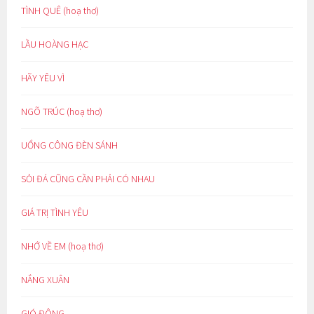
TÌNH QUÊ (hoạ thơ)
LẦU HOÀNG HẠC
HÃY YÊU VÌ
NGÕ TRÚC (hoạ thơ)
UỔNG CÔNG ĐÈN SÁNH
SỎI ĐÁ CŨNG CẦN PHẢI CÓ NHAU
GIÁ TRỊ TÌNH YÊU
NHỚ VỀ EM (hoạ thơ)
NẮNG XUÂN
GIÓ ĐÔNG