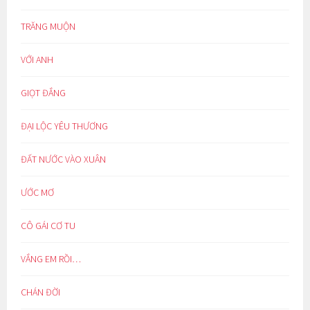
TRĂNG MUỘN
VỚI ANH
GIỌT ĐẮNG
ĐẠI LỘC YÊU THƯƠNG
ĐẤT NƯỚC VÀO XUÂN
ƯỚC MƠ
CÔ GÁI CƠ TU
VẮNG EM RỒI…
CHÁN ĐỜI