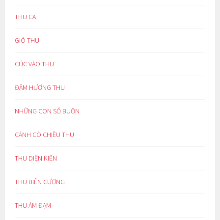
THU CA
GIÓ THU
CÚC VÀO THU
ĐẬM HƯƠNG THU
NHỮNG CON SỐ BUỒN
CÁNH CÒ CHIỀU THU
THU DIỆN KIẾN
THU BIÊN CƯƠNG
THU ẢM ĐẠM