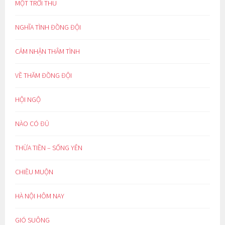
MỘT TRỜI THU
NGHĨA TÌNH ĐỒNG ĐỘI
CẢM NHẬN THÂM TÌNH
VỀ THĂM ĐỒNG ĐỘI
HỘI NGỘ
NÀO CÓ ĐỦ
THỪA TIỀN – SỐNG YÊN
CHIỀU MUỘN
HÀ NỘI HÔM NAY
GIÓ SUÔNG