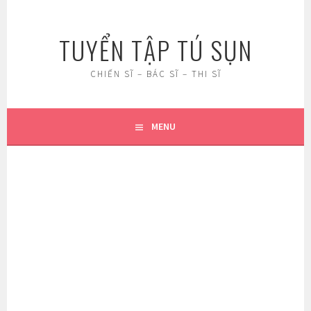
Skip
to
TUYỂN TẬP TÚ SỤN
content
CHIẾN SĨ – BÁC SĨ – THI SĨ
MENU