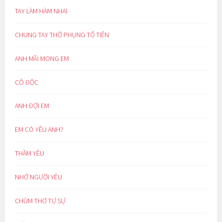
TAY LÀM HÀM NHAI
CHUNG TAY THỜ PHỤNG TỔ TIÊN
ANH MÃI MONG EM
CÔ ĐỘC
ANH ĐỢI EM
EM CÓ YÊU ANH?
THẦM YÊU
NHỚ NGƯỜI YÊU
CHÙM THƠ TỰ SỰ