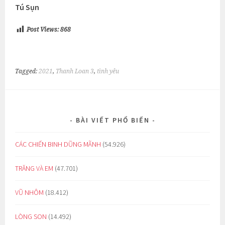
Tú Sụn
Post Views:
868
Tagged:
2021
,
Thanh Loan 3
,
tình yêu
BÀI VIẾT PHỔ BIẾN
CÁC CHIẾN BINH DŨNG MÃNH
(54.926)
TRĂNG VÀ EM
(47.701)
VŨ NHÔM
(18.412)
LÒNG SON
(14.492)