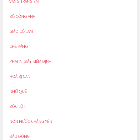
VẦNG TRĂNG EM
BỒ CÔNG ANH
GIẢO CỔ LAM
CHÈ VẰNG
PHẢI IN GIẤY KIỂM ĐỊNH
HOÁ BỊ CAN
NHỚ QUÊ
BÓC LỘT
NON NƯỚC CHẲNG YÊN
ĐẦU ĐÔNG