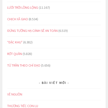
LƯỚI TRỜI LỒNG LỘNG
(11.167)
CHỊCH XÃ GIAO
(8.534)
ĐỪNG TƯỞNG HẠ CÁNH SẼ AN TOÀN
(6.519)
“ĐẶC KHU”
(6.382)
RỚT QUẦN
(5.828)
TỪ TRẦN THEO CHỈ ĐẠO
(5.656)
BÀI VIẾT MỚI
VỀ NGUỒN
THƯƠNG TIẾC CON LU