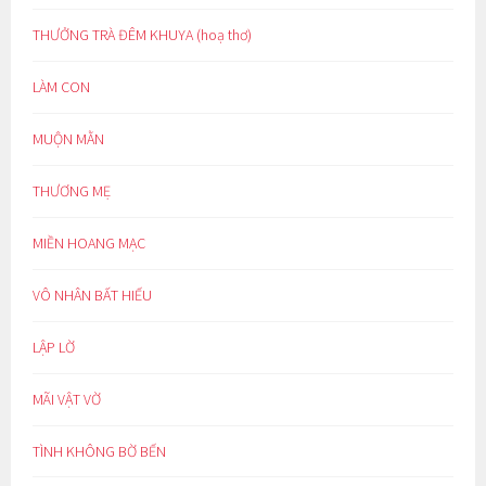
THƯỞNG TRÀ ĐÊM KHUYA (hoạ thơ)
LÀM CON
MUỘN MẰN
THƯƠNG MẸ
MIỀN HOANG MẠC
VÔ NHÂN BẤT HIẾU
LẬP LỜ
MÃI VẬT VỜ
TÌNH KHÔNG BỜ BẾN