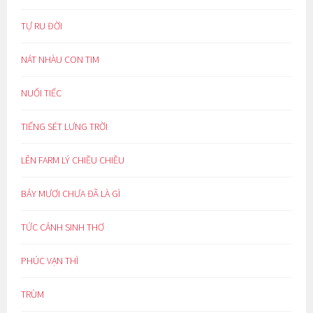
TỰ RU ĐỜI
NÁT NHÀU CON TIM
NUỐI TIẾC
TIẾNG SÉT LƯNG TRỜI
LÊN FARM LÝ CHIỀU CHIỀU
BẢY MƯƠI CHƯA ĐÃ LÀ GÌ
TỨC CẢNH SINH THƠ
PHÚC VẠN THÌ
TRÙM