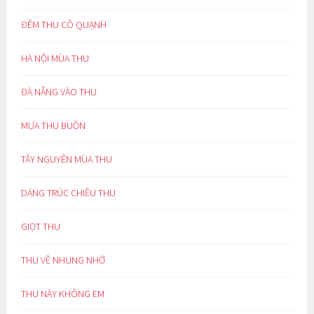
ĐÊM THU CÔ QUẠNH
HÀ NỘI MÙA THU
ĐÀ NẴNG VÀO THU
MƯA THU BUỒN
TÂY NGUYÊN MÙA THU
DÁNG TRÚC CHIỀU THU
GIỌT THU
THU VỀ NHUNG NHỚ
THU NÀY KHÔNG EM