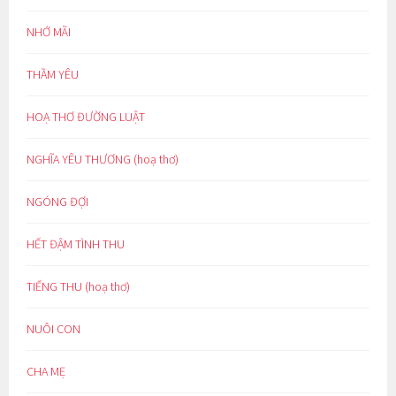
NHỚ MÃI
THẦM YÊU
HOẠ THƠ ĐƯỜNG LUẬT
NGHĨA YÊU THƯƠNG (hoạ thơ)
NGÓNG ĐỢI
HẾT ĐẬM TÌNH THU
TIẾNG THU (hoạ thơ)
NUÔI CON
CHA MẸ