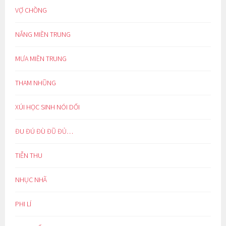
VỢ CHỒNG
NẮNG MIỀN TRUNG
MƯA MIỀN TRUNG
THAM NHŨNG
XÚI HỌC SINH NÓI DỐI
ĐU ĐÚ ĐÙ ĐŨ ĐỦ…
TIỄN THU
NHỤC NHÃ
PHI LÍ