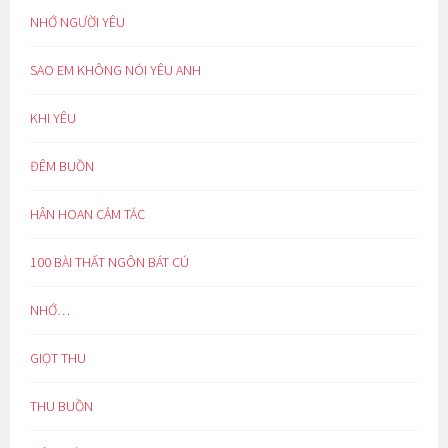
NHỚ NGƯỜI YÊU
SAO EM KHÔNG NÓI YÊU ANH
KHI YÊU
ĐÊM BUỒN
HÂN HOAN CẢM TÁC
100 BÀI THẤT NGÔN BÁT CÚ
NHỚ…
GIỌT THU
THU BUỒN