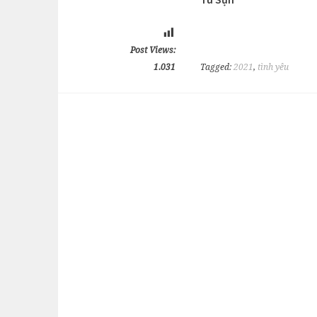
Post Views:
1.031
Tagged:
2021
,
tình yêu