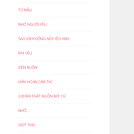
TỪ MẪU
NHỚ NGƯỜI YÊU
SAO EM KHÔNG NÓI YÊU ANH
KHI YÊU
ĐÊM BUỒN
HÂN HOAN CẢM TÁC
100 BÀI THẤT NGÔN BÁT CÚ
NHỚ…
GIỌT THU