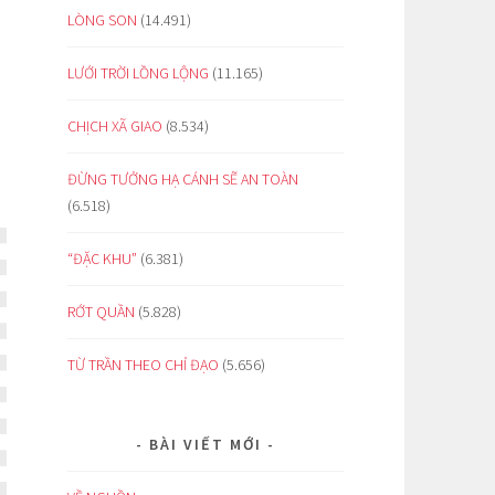
LÒNG SON
(14.491)
LƯỚI TRỜI LỒNG LỘNG
(11.165)
CHỊCH XÃ GIAO
(8.534)
ĐỪNG TƯỞNG HẠ CÁNH SẼ AN TOÀN
(6.518)
“ĐẶC KHU”
(6.381)
RỚT QUẦN
(5.828)
TỪ TRẦN THEO CHỈ ĐẠO
(5.656)
BÀI VIẾT MỚI