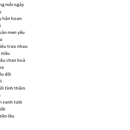
ơng mỗi ngày
y
y hân hoan
n
 vàn men yêu
ều
hiều trao nhau
m mầu
 sâu chan hoà
ha
êu đời
i
rời tình thâm
m
m xanh tươi
ười
 bền lâu