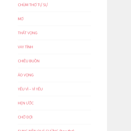
CHÙM THƠ TỰ SỰ
MƠ
THẤT VỌNG
VAY TÌNH
CHIỀU BUỒN
ẢO VỌNG
YÊU VÌ – VÌ YÊU
HẸN ƯỚC
CHỜ ĐỢI
SUNG MÃN QUÁ CHỪNG (hoạ thơ)