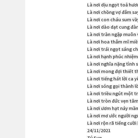
Là nơi dịu ngọt toả hư
Là nơi chồng vợ đắm sa
Là nơi con cháu sum vầ
Là nơi dào dạt cung đà
Là nơi tràn ngập muôn
Là nơi hoa thắm mĩ mi
Là nơi trái ngọt sáng c
Là nơi hạnh phúc nhiệ
Là nơi nghĩa nặng tình
Là nơi mong đợi thiết t
Là nơi tiếng hát lời ca y
Là nơi sóng gọi thành lờ
Là nơi triều ngút một t
Là nơi tròn đức vẹn tâ
Là nơi ươm hạt nảy mầ
Là nơi mơ ước người ng
Là nơi rộn rã tiếng cười
24/11/2021
Tú Sụn