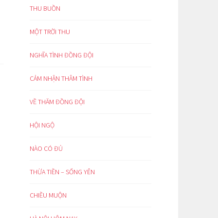
THU BUỒN
MỘT TRỜI THU
NGHĨA TÌNH ĐỒNG ĐỘI
CẢM NHẬN THÂM TÌNH
VỀ THĂM ĐỒNG ĐỘI
HỘI NGỘ
NÀO CÓ ĐỦ
THỪA TIỀN – SỐNG YÊN
CHIỀU MUỘN