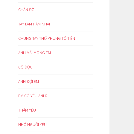
CHÁN ĐỜI
TAY LÀM HÀM NHAI
CHUNG TAY THỜ PHỤNG TỔ TIÊN
ANH MÃI MONG EM
CÔ ĐỘC
ANH ĐỢI EM
EM CÓ YÊU ANH?
THẦM YÊU
NHỚ NGƯỜI YÊU