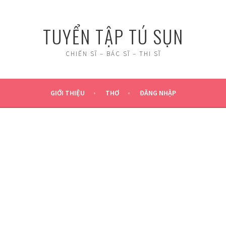
TUYỂN TẬP TÚ SỤN
CHIẾN SĨ – BÁC SĨ – THI SĨ
GIỚI THIỆU
THƠ
ĐĂNG NHẬP