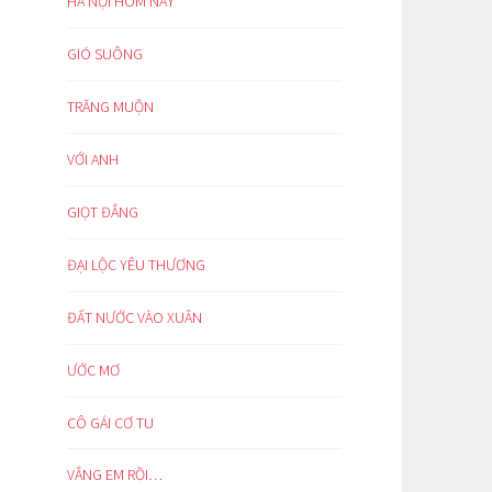
HÀ NỘI HÔM NAY
GIÓ SUÔNG
TRĂNG MUỘN
VỚI ANH
GIỌT ĐẮNG
ĐẠI LỘC YÊU THƯƠNG
ĐẤT NƯỚC VÀO XUÂN
ƯỚC MƠ
CÔ GÁI CƠ TU
VẮNG EM RỒI…