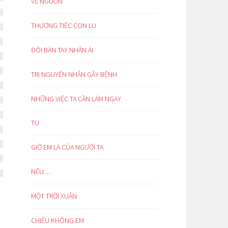
VỀ NGUỒN
THƯƠNG TIẾC CON LU
ĐÔI BÀN TAY NHÂN ÁI
TRỊ NGUYÊN NHÂN GÂY BỆNH
NHỮNG VIỆC TA CẦN LÀM NGAY
TU
GIỜ EM LÀ CỦA NGƯỜI TA
NẾU…
MỘT TRỜI XUÂN
CHIỀU KHÔNG EM