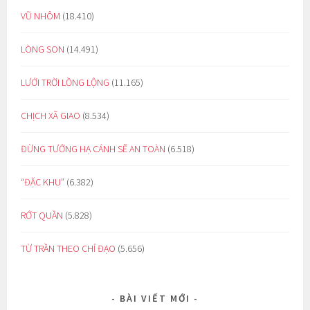
VŨ NHÔM
(18.410)
LÒNG SON
(14.491)
LƯỚI TRỜI LỒNG LỘNG
(11.165)
CHỊCH XÃ GIAO
(8.534)
ĐỪNG TƯỞNG HẠ CÁNH SẼ AN TOÀN
(6.518)
“ĐẶC KHU”
(6.382)
RỚT QUẦN
(5.828)
TỪ TRẦN THEO CHỈ ĐẠO
(5.656)
BÀI VIẾT MỚI