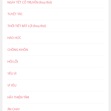
NGÀY TẾT CỔ TRUYỀN (hoạ thơ)
TUYỆT TÁC
THỜI TIẾT BẤT LỢI (hoạ thơ)
HÁO HỨC
CHỒNG KHÔN
HỐI LỖI
YÊU VÌ
VÌ YÊU
HÃY THIỆN TÂM
ĂN CHAY