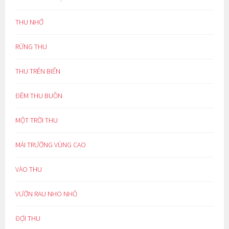
THU NHỚ
RỪNG THU
THU TRÊN BIỂN
ĐÊM THU BUỒN
MỘT TRỜI THU
MÁI TRƯỜNG VÙNG CAO
VÀO THU
VƯỜN RAU NHO NHỎ
ĐỢI THU