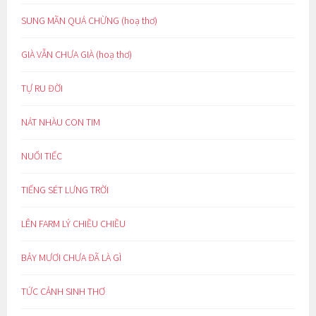
SUNG MÃN QUÁ CHỪNG (hoạ thơ)
GIÀ VẪN CHƯA GIÀ (hoạ thơ)
TỰ RU ĐỜI
NÁT NHÀU CON TIM
NUỐI TIẾC
TIẾNG SÉT LƯNG TRỜI
LÊN FARM LÝ CHIỀU CHIỀU
BẢY MƯƠI CHƯA ĐÃ LÀ GÌ
TỨC CẢNH SINH THƠ