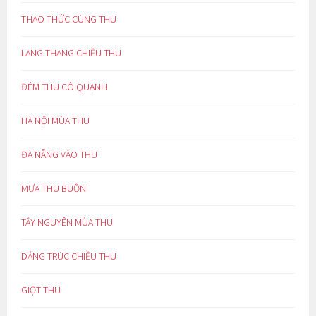
THAO THỨC CÙNG THU
LANG THANG CHIỀU THU
ĐÊM THU CÔ QUẠNH
HÀ NỘI MÙA THU
ĐÀ NẴNG VÀO THU
MƯA THU BUỒN
TÂY NGUYÊN MÙA THU
DÁNG TRÚC CHIỀU THU
GIỌT THU