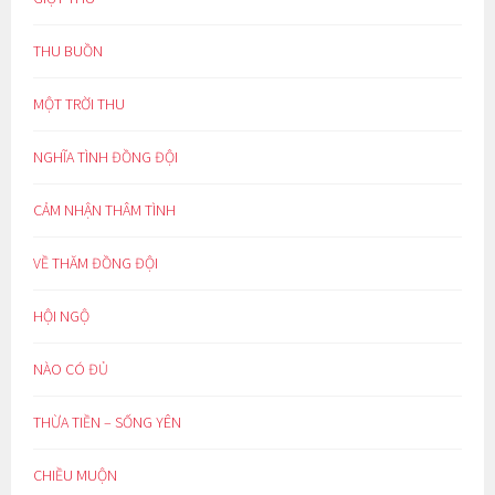
THU BUỒN
MỘT TRỜI THU
NGHĨA TÌNH ĐỒNG ĐỘI
CẢM NHẬN THÂM TÌNH
VỀ THĂM ĐỒNG ĐỘI
HỘI NGỘ
NÀO CÓ ĐỦ
THỪA TIỀN – SỐNG YÊN
CHIỀU MUỘN