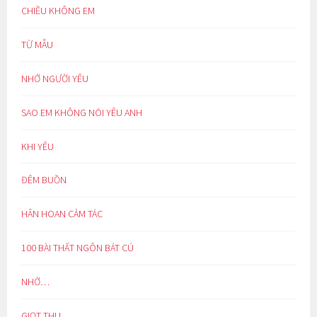
CHIỀU KHÔNG EM
TỪ MẪU
NHỚ NGƯỜI YÊU
SAO EM KHÔNG NÓI YÊU ANH
KHI YÊU
ĐÊM BUỒN
HÂN HOAN CẢM TÁC
100 BÀI THẤT NGÔN BÁT CÚ
NHỚ…
GIỌT THU