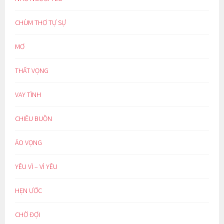
CHÙM THƠ TỰ SỰ
MƠ
THẤT VỌNG
VAY TÌNH
CHIỀU BUỒN
ẢO VỌNG
YÊU VÌ – VÌ YÊU
HẸN ƯỚC
CHỜ ĐỢI