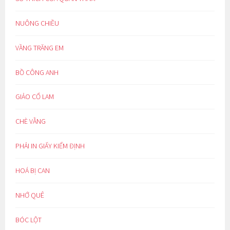
NUÔNG CHIỀU
VẦNG TRĂNG EM
BỒ CÔNG ANH
GIẢO CỔ LAM
CHÈ VẰNG
PHẢI IN GIẤY KIỂM ĐỊNH
HOÁ BỊ CAN
NHỚ QUÊ
BÓC LỘT