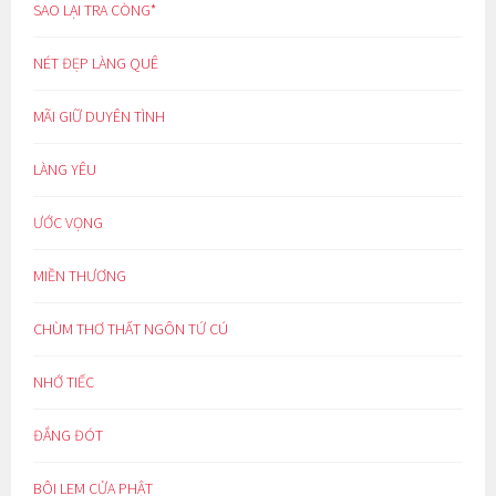
SAO LẠI TRA CÒNG*
NÉT ĐẸP LÀNG QUÊ
MÃI GIỮ DUYÊN TÌNH
LÀNG YÊU
ƯỚC VỌNG
MIỀN THƯƠNG
CHÙM THƠ THẤT NGÔN TỨ CÚ
NHỚ TIẾC
ĐẮNG ĐÓT
BÔI LEM CỬA PHẬT