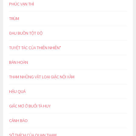
PHÚC VẠN THÌ
TRÙM
ĐAU BUỒN TỘT ĐỘ
TUYỆT TÁC CỦA THIÊN NHIÊN*
BÀN HOÀN
THAM NHŨNG VẶT LOẠI GIẶC NỘI XÂM
HẬU QUẢ
GIẤC MƠ Ở BUỔI TÀ HUY
CẢNH BÁO
SỞ THÍCH CỦA QUAN THAM