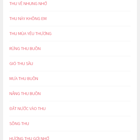
THU VỀ NHUNG NHỚ
THU NÀY KHÔNG EM
THU MÙA YÊU THƯƠNG
RỪNG THU BUỒN
GIÓ THU SẦU
MƯA THU BUỒN
NẮNG THU BUỒN
ĐẤT NƯỚC VÀO THU
SÔNG THU
HƯƠNG THU GỢI NHỚ