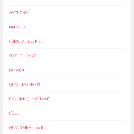
ẢO TƯỞNG
MÀU THU
CŨNG LÀ…(lẩy Kiều)
SỞ THÍCH BÁ VƠ
LẨY KIỀU
QUAN NÀO AN YÊN
DÂN GIAN QUAN THAM*
ƯỚC…
QUANG VINH (hoạ thơ)