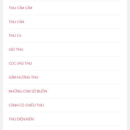
THU CĂM CĂM
THU CẢM
THU CA
GIÓ THU
CÚC VÀO THU
ĐẬM HƯƠNG THU
NHỮNG CON SỐ BUỒN
CÁNH CÒ CHIỀU THU
THU DIỆN KIẾN