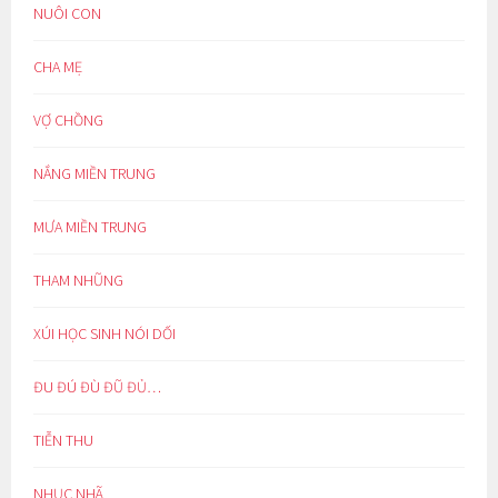
NUÔI CON
CHA MẸ
VỢ CHỒNG
NẮNG MIỀN TRUNG
MƯA MIỀN TRUNG
THAM NHŨNG
XÚI HỌC SINH NÓI DỐI
ĐU ĐÚ ĐÙ ĐŨ ĐỦ…
TIỄN THU
NHỤC NHÃ