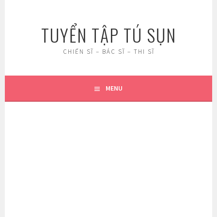
Skip
to
TUYỂN TẬP TÚ SỤN
content
CHIẾN SĨ – BÁC SĨ – THI SĨ
MENU