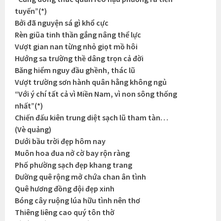
tuyến”(*)
Bởi đã nguyện sá gì khổ cực
Rèn giũa tinh thần gắng nâng thể lực
Vượt gian nan từng nhỏ giọt mồ hôi
Hướng sa trường thề dâng trọn cả đời
Băng hiểm nguy đầu ghềnh, thác lũ
Vượt trường sơn hành quân hằng không ngủ
“Với ý chí tất cả vì Miền Nam, vì non sông thống
nhất”(*)
Chiến đấu kiên trung diệt sạch lũ tham tàn…
(Vè quảng)
Dưới bầu trời đẹp hôm nay
Muôn hoa đua nở cờ bay rộn ràng
Phố phường sạch đẹp khang trang
Đường quê rộng mở chứa chan ân tình
Quê hương đồng đội đẹp xinh
Bóng cây ruộng lúa hữu tình nên thơ
Thiêng liêng cao quý tôn thờ