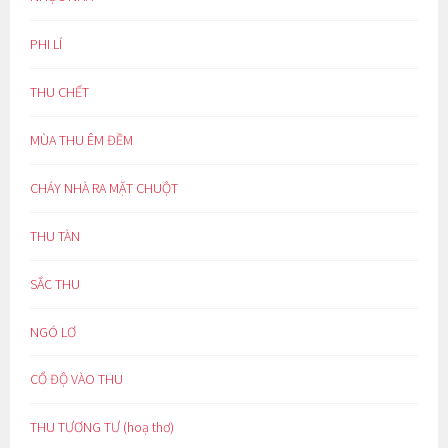
PHI LÍ
THU CHẾT
MÙA THU ÊM ĐỀM
CHÁY NHÀ RA MẶT CHUỘT
THU TÀN
SẮC THU
NGÓ LƠ
CỔ ĐỘ VÀO THU
THU TƯƠNG TƯ (hoạ thơ)