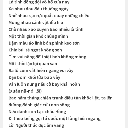
Là tình đồng đội vô bờ xưa nay
Xa nhau đau đáu thường ngày
Nhớ nhau rạo rực quắt quay những chiều
Mong nhau cảnh vật đìu hiu
Chờ nhau xao xuyến bao nhiêu là tình
Một thời gian khổ chúng mình
Đậm màu áo lính bóng hình keo sơn
Chia bùi sẻ ngọt không sờn
Tìm vui nâng đỡ thiệt hơn không màng
Một thời lặn lội quan san
Ba lô cơm vắt hiên ngang vui vầy
Đạn bom khói lửa bao vây
Vẫn luôn nung nấu cờ bay khải hoàn
(Xuân nữ-nói lối)
Bao năm tháng chiến tranh điêu tàn khốc liệt, ta lên
đường đánh giặc cứu non sông
Nêu danh con Lạc cháu Hồng
Đi theo tiếng gọi tổ quốc một lòng hiên ngang
Lời Người thúc dục âm vang