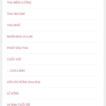
THU BIÊN CƯƠNG
THU ẢM ĐẠM
THU NHỚ
NHÂN MÙA VU LAN
PHÚT ĐẦU THU
CUỘC ĐỜI
…CHO LÀNH
LẺN VÀO RỪNG (hoạ thơ)
LẼ SỐNG
HI SINH TUỔI TRẺ