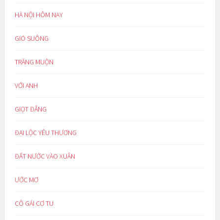
HÀ NỘI HÔM NAY
GIÓ SUÔNG
TRĂNG MUỘN
VỚI ANH
GIỌT ĐẮNG
ĐẠI LỘC YÊU THƯƠNG
ĐẤT NƯỚC VÀO XUÂN
ƯỚC MƠ
CÔ GÁI CƠ TU