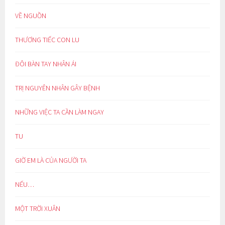
VỀ NGUỒN
THƯƠNG TIẾC CON LU
ĐÔI BÀN TAY NHÂN ÁI
TRỊ NGUYÊN NHÂN GÂY BỆNH
NHỮNG VIỆC TA CẦN LÀM NGAY
TU
GIỜ EM LÀ CỦA NGƯỜI TA
NẾU…
MỘT TRỜI XUÂN