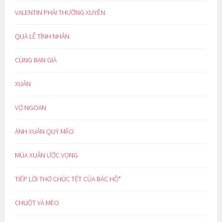
VALENTIN PHẢI THƯỜNG XUYÊN
QUÀ LỄ TÌNH NHÂN
CÙNG BẠN GIÀ
XUÂN
VỢ NGOAN
ÁNH XUÂN QUÝ MÃO
MÙA XUÂN ƯỚC VỌNG
TIẾP LỜI THƠ CHÚC TẾT CỦA BÁC HỒ*
CHUỘT VÀ MÈO