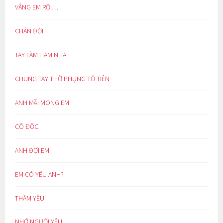
VẮNG EM RỒI…
CHÁN ĐỜI
TAY LÀM HÀM NHAI
CHUNG TAY THỜ PHỤNG TỔ TIÊN
ANH MÃI MONG EM
CÔ ĐỘC
ANH ĐỢI EM
EM CÓ YÊU ANH?
THẦM YÊU
NHỚ NGƯỜI YÊU