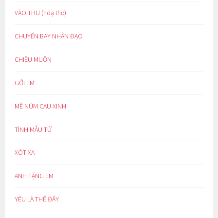
VÀO THU (hoạ thơ)
CHUYẾN BAY NHÂN ĐẠO
CHIỀU MUỘN
GỞI EM
MÊ NÚM CAU XINH
TÌNH MẪU TỬ
XÓT XA
ANH TẶNG EM
YÊU LÀ THẾ ĐẤY