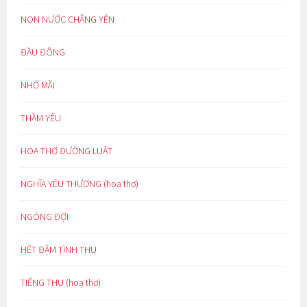
NON NƯỚC CHẲNG YÊN
ĐẦU ĐÔNG
NHỚ MÃI
THẦM YÊU
HOẠ THƠ ĐƯỜNG LUẬT
NGHĨA YÊU THƯƠNG (hoạ thơ)
NGÓNG ĐỢI
HẾT ĐẬM TÌNH THU
TIẾNG THU (hoạ thơ)