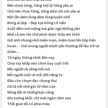
Nên chưa từng, từng thổ lộ tiếng yêu ai
Chứ nên chưa từng, từng dám vội nói yêu ai
Một lần đem lòng đem lòng luyến nhớ
Bóng ai đẹp – Đẹp tựa bóng cô tiên
Suốt đêm mơ mộng mà giấc ngủ không yên
Nhớ cô em rồi! Chờ phút được thấy em thôi!
Giờ anh nhung nhớ miên man, miên man hồi hộp hân
hoan… chờ mong người mình yêu thương đã lâu trở về
thăm…
Từ ngày thống nhất đến nay
Chia tay khắp nẻo chim bay cuối trời
Mỗi người về sống mỗi nơi
Mỗi người mỗi vẻ mỗi đời riêng tư
Đâu còn chụm đọc chung thư
Chỉ là nỗi nhớ gói từ tâm can
Đồng đội ơi những bạn vàng
Ghi xương khắc cốt mãi ngàn năm sau
Thời gian dù có phai màu