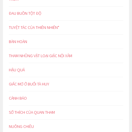
ĐAU BUỒN TỘT ĐỘ
TUYỆT TÁC CỦA THIÊN NHIÊN*
BÀN HOÀN
THAM NHŨNG VẶT LOẠI GIẶC NỘI XÂM
HẬU QUẢ
GIẤC MƠ Ở BUỔI TÀ HUY
CẢNH BÁO
SỞ THÍCH CỦA QUAN THAM
NUÔNG CHIỀU