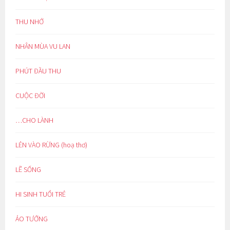
THU NHỚ
NHÂN MÙA VU LAN
PHÚT ĐẦU THU
CUỘC ĐỜI
…CHO LÀNH
LẺN VÀO RỪNG (hoạ thơ)
LẼ SỐNG
HI SINH TUỔI TRẺ
ẢO TƯỞNG