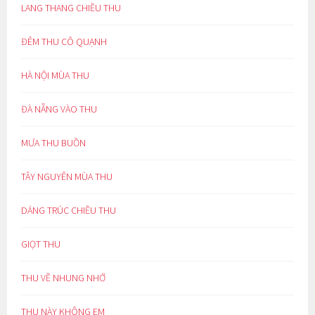
LANG THANG CHIỀU THU
ĐÊM THU CÔ QUẠNH
HÀ NỘI MÙA THU
ĐÀ NẴNG VÀO THU
MƯA THU BUỒN
TÂY NGUYÊN MÙA THU
DÁNG TRÚC CHIỀU THU
GIỌT THU
THU VỀ NHUNG NHỚ
THU NÀY KHÔNG EM