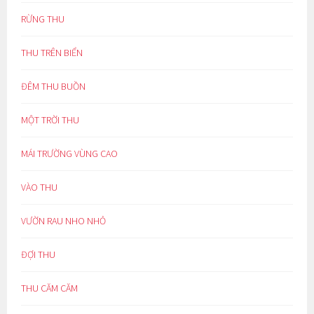
RỪNG THU
THU TRÊN BIỂN
ĐÊM THU BUỒN
MỘT TRỜI THU
MÁI TRƯỜNG VÙNG CAO
VÀO THU
VƯỜN RAU NHO NHỎ
ĐỢI THU
THU CĂM CĂM