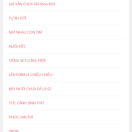
GIÀ VẪN CHƯA GIÀ (hoạ thơ)
TỰ RU ĐỜI
NÁT NHÀU CON TIM
NUỐI TIẾC
TIẾNG SÉT LƯNG TRỜI
LÊN FARM LÝ CHIỀU CHIỀU
BẢY MƯƠI CHƯA ĐÃ LÀ GÌ
TỨC CẢNH SINH THƠ
PHÚC VẠN THÌ
TRÙM