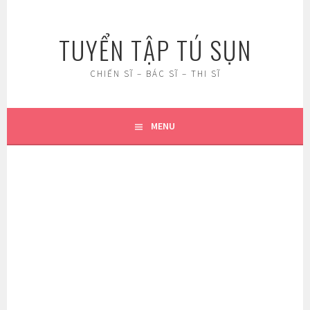
Skip
to
TUYỂN TẬP TÚ SỤN
content
CHIẾN SĨ – BÁC SĨ – THI SĨ
MENU