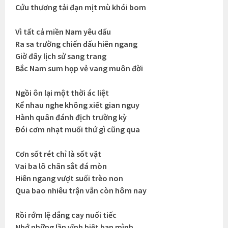
Cứu thương tải đạn mịt mù khói bom
Vì tất cả miền Nam yêu dấu
Ra sa trường chiến đấu hiên ngang
Giờ đây lịch sử sang trang
Bắc Nam sum họp vẻ vang muôn đời
Ngồi ôn lại một thời ác liệt
Kể nhau nghe không xiết gian nguy
Hành quân đánh địch trường kỳ
Đói cơm nhạt muối thứ gì cũng qua
Cơn sốt rét chỉ là sốt vặt
Vai ba lô chân sắt đá mòn
Hiên ngang vượt suối trèo non
Qua bao nhiêu trận vẫn còn hôm nay
Rồi rớm lệ đắng cay nuối tiếc
Nhớ những lần vĩnh biệt bạn mình