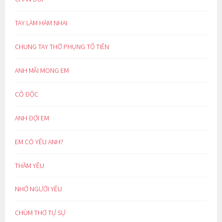
TAY LÀM HÀM NHAI
CHUNG TAY THỜ PHỤNG TỔ TIÊN
ANH MÃI MONG EM
CÔ ĐỘC
ANH ĐỢI EM
EM CÓ YÊU ANH?
THẦM YÊU
NHỚ NGƯỜI YÊU
CHÙM THƠ TỰ SỰ