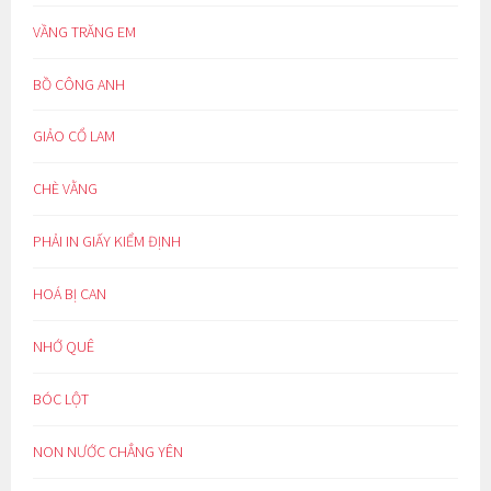
VẦNG TRĂNG EM
BỒ CÔNG ANH
GIẢO CỔ LAM
CHÈ VẰNG
PHẢI IN GIẤY KIỂM ĐỊNH
HOÁ BỊ CAN
NHỚ QUÊ
BÓC LỘT
NON NƯỚC CHẲNG YÊN