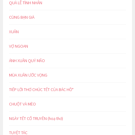
QUÀ LỄ TÌNH NHÂN
CÙNG BẠN GIÀ
XUÂN
VỢ NGOAN
ÁNH XUÂN QUÝ MÃO
MÙA XUÂN ƯỚC VỌNG
TIẾP LỜI THƠ CHÚC TẾT CỦA BÁC HỒ*
CHUỘT VÀ MÈO
NGÀY TẾT CỔ TRUYỀN (hoạ thơ)
TUYỆT TÁC