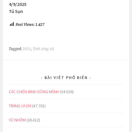
4/9/2025
Tú Sụn
Post Views:
1.427
Tagged:
2025
,
Tình đồng đội
BÀI VIẾT PHỔ BIẾN
CÁC CHIẾN BINH DŨNG MÃNH
(54.926)
TRĂNG VÀ EM
(47.701)
VŨ NHÔM
(18.412)