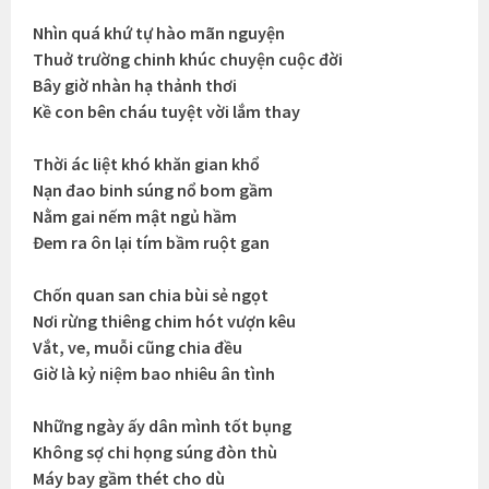
Nhìn quá khứ tự hào mãn nguyện
Thuở trường chinh khúc chuyện cuộc đời
Bây giờ nhàn hạ thảnh thơi
Kề con bên cháu tuyệt vời lắm thay
Thời ác liệt khó khăn gian khổ
Nạn đao binh súng nổ bom gầm
Nằm gai nếm mật ngủ hầm
Đem ra ôn lại tím bầm ruột gan
Chốn quan san chia bùi sẻ ngọt
Nơi rừng thiêng chim hót vượn kêu
Vắt, ve, muỗi cũng chia đều
Giờ là kỷ niệm bao nhiêu ân tình
Những ngày ấy dân mình tốt bụng
Không sợ chi họng súng đòn thù
Máy bay gầm thét cho dù