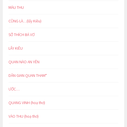
MÀU THU
CŨNG LÀ…(lẩy Kiều)
SỞ THÍCH BÁ VƠ
LẨY KIỀU
QUAN NÀO AN YÊN
DÂN GIAN QUAN THAM*
ƯỚC…
QUANG VINH (hoạ thơ)
VÀO THU (hoạ thơ)