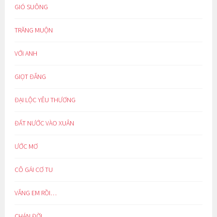
GIÓ SUÔNG
TRĂNG MUỘN
VỚI ANH
GIỌT ĐẮNG
ĐẠI LỘC YÊU THƯƠNG
ĐẤT NƯỚC VÀO XUÂN
ƯỚC MƠ
CÔ GÁI CƠ TU
VẮNG EM RỒI…
CHÁN ĐỜI