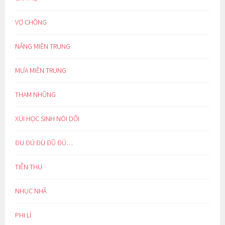
VỢ CHỒNG
NẮNG MIỀN TRUNG
MƯA MIỀN TRUNG
THAM NHŨNG
XÚI HỌC SINH NÓI DỐI
ĐU ĐÚ ĐÙ ĐŨ ĐỦ…
TIỄN THU
NHỤC NHÃ
PHI LÍ