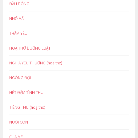
ĐẦU ĐÔNG
NHỚ MÃI
THẦM YÊU
HOẠ THƠ ĐƯỜNG LUẬT
NGHĨA YÊU THƯƠNG (hoạ thơ)
NGÓNG ĐỢI
HẾT ĐẬM TÌNH THU
TIẾNG THU (hoạ thơ)
NUÔI CON
CHA MẸ