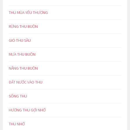
THU MÙA YÊU THƯƠNG
RỪNG THU BUỒN
GIÓ THU SẦU
MƯA THU BUỒN
NẮNG THU BUỒN
ĐẤT NƯỚC VÀO THU
SÔNG THU
HƯƠNG THU GỢI NHỚ
THU NHỚ