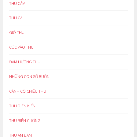
THU CẢM
THU CA
GIÓ THU
CÚC VÀO THU
ĐẬM HƯƠNG THU
NHỮNG CON SỐ BUỒN
CÁNH CÒ CHIỀU THU
THU DIỆN KIẾN
THU BIÊN CƯƠNG
THU ẢM ĐẠM