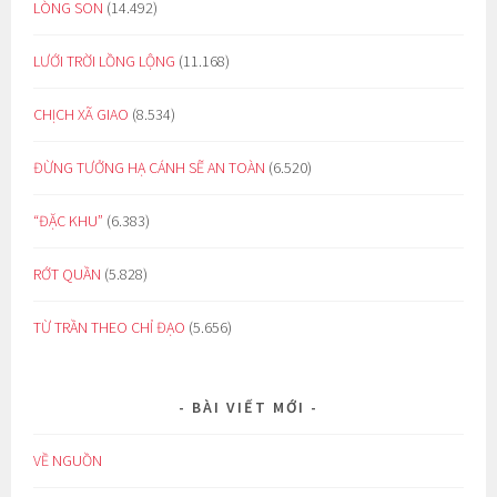
LÒNG SON
(14.492)
LƯỚI TRỜI LỒNG LỘNG
(11.168)
CHỊCH XÃ GIAO
(8.534)
ĐỪNG TƯỞNG HẠ CÁNH SẼ AN TOÀN
(6.520)
“ĐẶC KHU”
(6.383)
RỚT QUẦN
(5.828)
TỪ TRẦN THEO CHỈ ĐẠO
(5.656)
BÀI VIẾT MỚI
VỀ NGUỒN