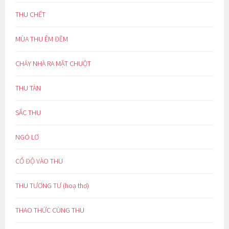
THU CHẾT
MÙA THU ÊM ĐỀM
CHÁY NHÀ RA MẶT CHUỘT
THU TÀN
SẮC THU
NGÓ LƠ
CỔ ĐỘ VÀO THU
THU TƯƠNG TƯ (hoạ thơ)
THAO THỨC CÙNG THU