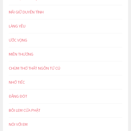
MÃI GIỮ DUYÊN TÌNH
LÀNG YÊU
ƯỚC VỌNG
MIỀN THƯƠNG
CHÙM THƠ THẤT NGÔN TỨ CÚ
NHỚ TIẾC
ĐẮNG ĐÓT
BÔI LEM CỬA PHẬT
NÓI VỚI EM