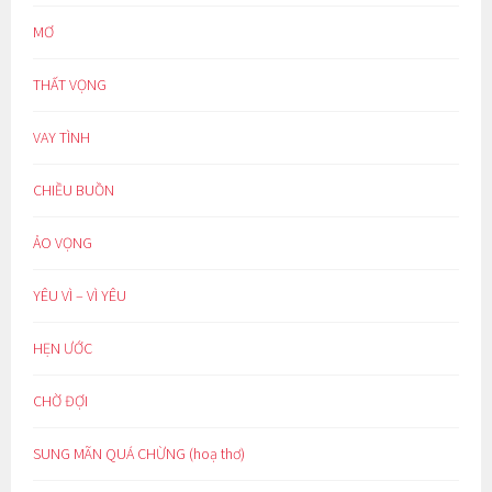
MƠ
THẤT VỌNG
VAY TÌNH
CHIỀU BUỒN
ẢO VỌNG
YÊU VÌ – VÌ YÊU
HẸN ƯỚC
CHỜ ĐỢI
SUNG MÃN QUÁ CHỪNG (hoạ thơ)