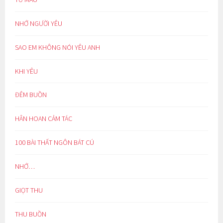
NHỚ NGƯỜI YÊU
SAO EM KHÔNG NÓI YÊU ANH
KHI YÊU
ĐÊM BUỒN
HÂN HOAN CẢM TÁC
100 BÀI THẤT NGÔN BÁT CÚ
NHỚ…
GIỌT THU
THU BUỒN