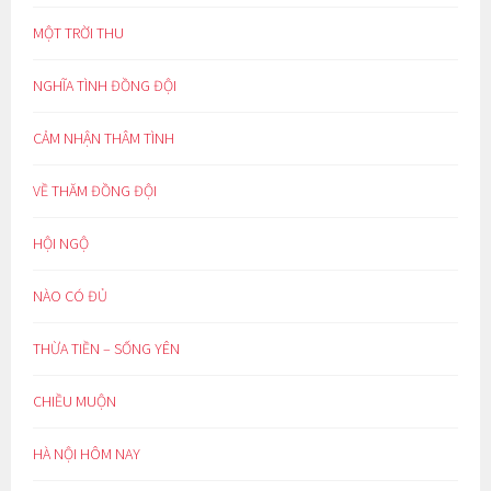
MỘT TRỜI THU
NGHĨA TÌNH ĐỒNG ĐỘI
CẢM NHẬN THÂM TÌNH
VỀ THĂM ĐỒNG ĐỘI
HỘI NGỘ
NÀO CÓ ĐỦ
THỪA TIỀN – SỐNG YÊN
CHIỀU MUỘN
HÀ NỘI HÔM NAY