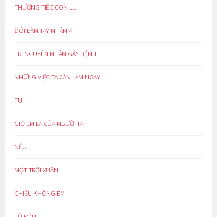
THƯƠNG TIẾC CON LU
ĐÔI BÀN TAY NHÂN ÁI
TRỊ NGUYÊN NHÂN GÂY BỆNH
NHỮNG VIỆC TA CẦN LÀM NGAY
TU
GIỜ EM LÀ CỦA NGƯỜI TA
NẾU…
MỘT TRỜI XUÂN
CHIỀU KHÔNG EM
TỪ MẪU