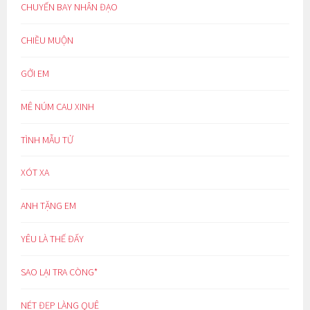
CHUYẾN BAY NHÂN ĐẠO
CHIỀU MUỘN
GỞI EM
MÊ NÚM CAU XINH
TÌNH MẪU TỬ
XÓT XA
ANH TẶNG EM
YÊU LÀ THẾ ĐẤY
SAO LẠI TRA CÒNG*
NÉT ĐẸP LÀNG QUÊ