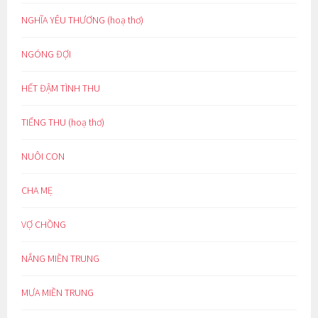
NGHĨA YÊU THƯƠNG (hoạ thơ)
NGÓNG ĐỢI
HẾT ĐẬM TÌNH THU
TIẾNG THU (hoạ thơ)
NUÔI CON
CHA MẸ
VỢ CHỒNG
NẮNG MIỀN TRUNG
MƯA MIỀN TRUNG