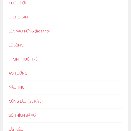
CUỘC ĐỜI
…CHO LÀNH
LẺN VÀO RỪNG (hoạ thơ)
LẼ SỐNG
HI SINH TUỔI TRẺ
ẢO TƯỞNG
MÀU THU
CŨNG LÀ…(lẩy Kiều)
SỞ THÍCH BÁ VƠ
LẨY KIỀU