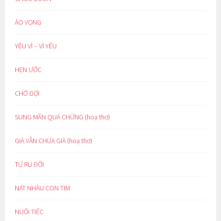
ẢO VỌNG
YÊU VÌ – VÌ YÊU
HẸN ƯỚC
CHỜ ĐỢI
SUNG MÃN QUÁ CHỪNG (hoạ thơ)
GIÀ VẪN CHƯA GIÀ (hoạ thơ)
TỰ RU ĐỜI
NÁT NHÀU CON TIM
NUỐI TIẾC