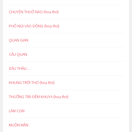
CHUYỆN THUỞ NÀO (hoạ thơ)
PHỐ NÚI VÀO ĐÔNG (hoạ thơ)
QUAN GIAN
CẨU QUAN
ĐẤU THẦU…
KHUNG TRỜI THƠ (hoạ thơ)
THƯỞNG TRÀ ĐÊM KHUYA (hoạ thơ)
LÀM CON
MUỘN MẰN