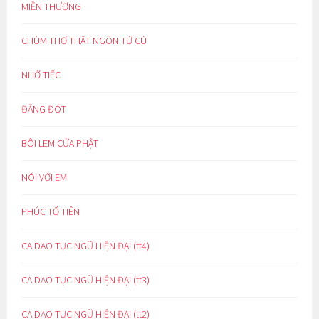
MIỀN THƯƠNG
CHÙM THƠ THẤT NGÔN TỨ CÚ
NHỚ TIẾC
ĐẮNG ĐÓT
BÔI LEM CỬA PHẬT
NÓI VỚI EM
PHÚC TỔ TIÊN
CA DAO TỤC NGỮ HIỆN ĐẠI (tt4)
CA DAO TỤC NGỮ HIỆN ĐẠI (tt3)
CA DAO TỤC NGỮ HIỆN ĐẠI (tt2)