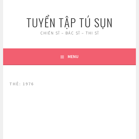
Skip
to
TUYỂN TẬP TÚ SỤN
content
CHIẾN SĨ – BÁC SĨ – THI SĨ
MENU
THẺ:
1976