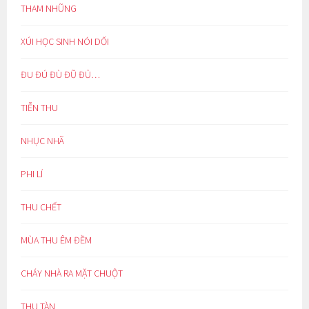
THAM NHŨNG
XÚI HỌC SINH NÓI DỐI
ĐU ĐÚ ĐÙ ĐŨ ĐỦ…
TIỄN THU
NHỤC NHÃ
PHI LÍ
THU CHẾT
MÙA THU ÊM ĐỀM
CHÁY NHÀ RA MẶT CHUỘT
THU TÀN