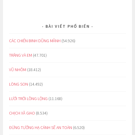
BÀI VIẾT PHỔ BIẾN
CÁC CHIẾN BINH DŨNG MÃNH
(54.926)
TRĂNG VÀ EM
(47.701)
VŨ NHÔM
(18.412)
LÒNG SON
(14.492)
LƯỚI TRỜI LỒNG LỘNG
(11.168)
CHỊCH XÃ GIAO
(8.534)
ĐỪNG TƯỞNG HẠ CÁNH SẼ AN TOÀN
(6.520)