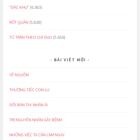
“ĐẶC KHU”
(6.383)
RỚT QUẦN
(5.828)
TỪ TRẦN THEO CHỈ ĐẠO
(5.656)
BÀI VIẾT MỚI
VỀ NGUỒN
THƯƠNG TIẾC CON LU
ĐÔI BÀN TAY NHÂN ÁI
TRỊ NGUYÊN NHÂN GÂY BỆNH
NHỮNG VIỆC TA CẦN LÀM NGAY