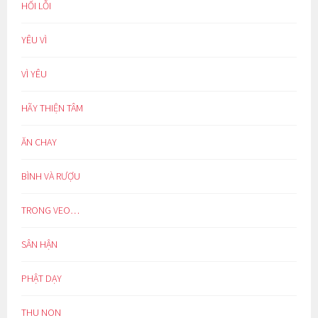
HỐI LỖI
YÊU VÌ
VÌ YÊU
HÃY THIỆN TÂM
ĂN CHAY
BÌNH VÀ RƯỢU
TRONG VEO…
SÂN HẬN
PHẬT DẠY
THU NON