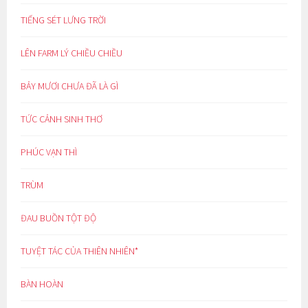
TIẾNG SÉT LƯNG TRỜI
LÊN FARM LÝ CHIỀU CHIỀU
BẢY MƯƠI CHƯA ĐÃ LÀ GÌ
TỨC CẢNH SINH THƠ
PHÚC VẠN THÌ
TRÙM
ĐAU BUỒN TỘT ĐỘ
TUYỆT TÁC CỦA THIÊN NHIÊN*
BÀN HOÀN