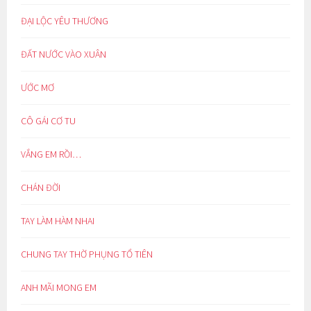
ĐẠI LỘC YÊU THƯƠNG
ĐẤT NƯỚC VÀO XUÂN
ƯỚC MƠ
CÔ GÁI CƠ TU
VẮNG EM RỒI…
CHÁN ĐỜI
TAY LÀM HÀM NHAI
CHUNG TAY THỜ PHỤNG TỔ TIÊN
ANH MÃI MONG EM