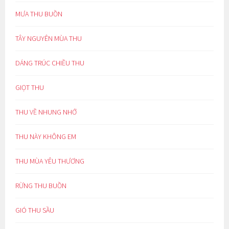
MƯA THU BUỒN
TÂY NGUYÊN MÙA THU
DÁNG TRÚC CHIỀU THU
GIỌT THU
THU VỀ NHUNG NHỚ
THU NÀY KHÔNG EM
THU MÙA YÊU THƯƠNG
RỪNG THU BUỒN
GIÓ THU SẦU