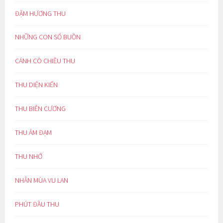
ĐẬM HƯƠNG THU
NHỮNG CON SỐ BUỒN
CÁNH CÒ CHIỀU THU
THU DIỆN KIẾN
THU BIÊN CƯƠNG
THU ẢM ĐẠM
THU NHỚ
NHÂN MÙA VU LAN
PHÚT ĐẦU THU