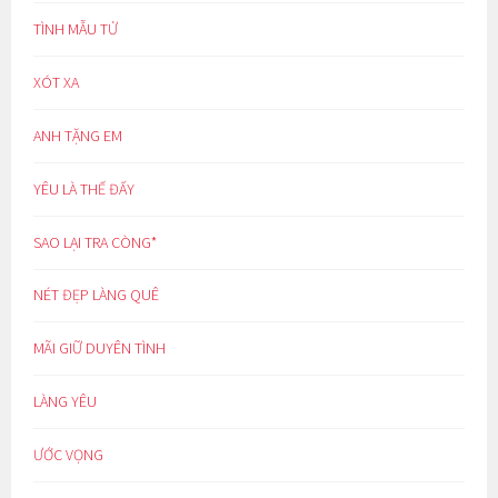
TÌNH MẪU TỬ
XÓT XA
ANH TẶNG EM
YÊU LÀ THẾ ĐẤY
SAO LẠI TRA CÒNG*
NÉT ĐẸP LÀNG QUÊ
MÃI GIỮ DUYÊN TÌNH
LÀNG YÊU
ƯỚC VỌNG