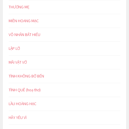
THƯƠNG MẸ
MIỀN HOANG MẠC
VÔ NHÂN BẤT HIẾU
LẬP LỜ
MÃI VẬT VỜ
TÌNH KHÔNG BỜ BẾN
TÌNH QUÊ (hoạ thơ)
LẦU HOÀNG HẠC
HÃY YÊU VÌ