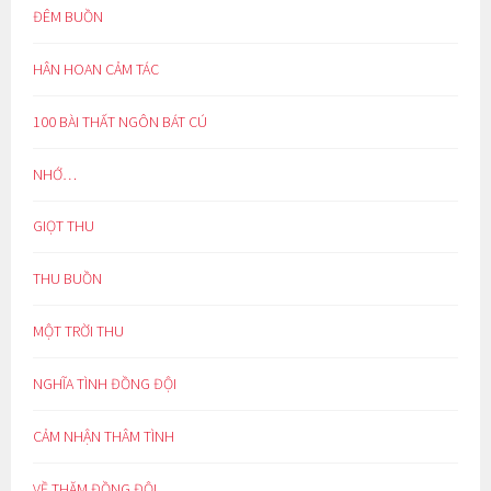
ĐÊM BUỒN
HÂN HOAN CẢM TÁC
100 BÀI THẤT NGÔN BÁT CÚ
NHỚ…
GIỌT THU
THU BUỒN
MỘT TRỜI THU
NGHĨA TÌNH ĐỒNG ĐỘI
CẢM NHẬN THÂM TÌNH
VỀ THĂM ĐỒNG ĐỘI