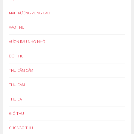
MÁI TRƯỜNG VÙNG CAO
VÀO THU
VƯỜN RAU NHO NHỎ
ĐỢI THU
THU CĂM CĂM
THU CẢM
THU CA
GIÓ THU
CÚC VÀO THU