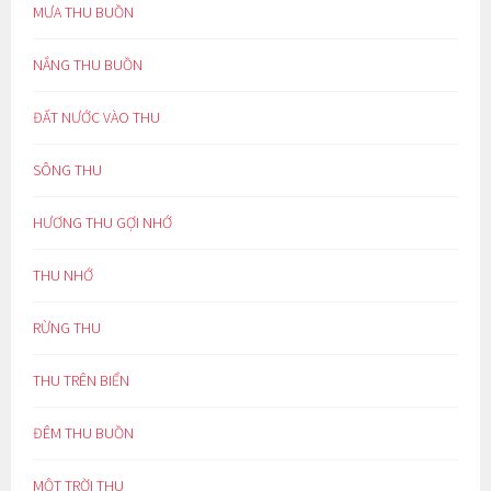
MƯA THU BUỒN
NẮNG THU BUỒN
ĐẤT NƯỚC VÀO THU
SÔNG THU
HƯƠNG THU GỢI NHỚ
THU NHỚ
RỪNG THU
THU TRÊN BIỂN
ĐÊM THU BUỒN
MỘT TRỜI THU