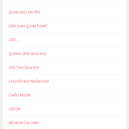
QUAN NÀO AN YÊN
DÂN GIAN QUAN THAM*
ƯỚC…
QUANG VINH (hoạ thơ)
VÀO THU (hoạ thơ)
CHUYẾN BAY NHÂN ĐẠO
CHIỀU MUỘN
GỞI EM
MÊ NÚM CAU XINH