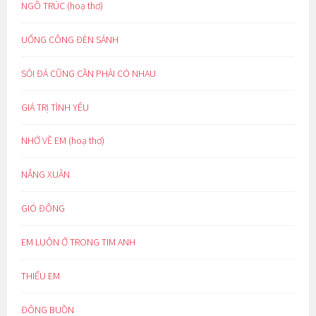
NGÕ TRÚC (hoạ thơ)
UỔNG CÔNG ĐÈN SÁNH
SỎI ĐÁ CŨNG CẦN PHẢI CÓ NHAU
GIÁ TRỊ TÌNH YÊU
NHỚ VỀ EM (hoạ thơ)
NẮNG XUÂN
GIÓ ĐÔNG
EM LUÔN Ở TRONG TIM ANH
THIẾU EM
ĐÔNG BUỒN