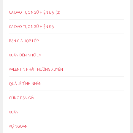
CA DAO TỤC NGỮ HIỆN ĐẠI (tt)
CA DAO TỤC NGỮ HIỆN ĐẠI
BẠN GIÀ HỌP LỚP
XUÂN ĐẾN NHỚ EM
VALENTIN PHẢI THƯỜNG XUYÊN
QUÀ LỄ TÌNH NHÂN
CÙNG BẠN GIÀ
XUÂN
VỢ NGOAN