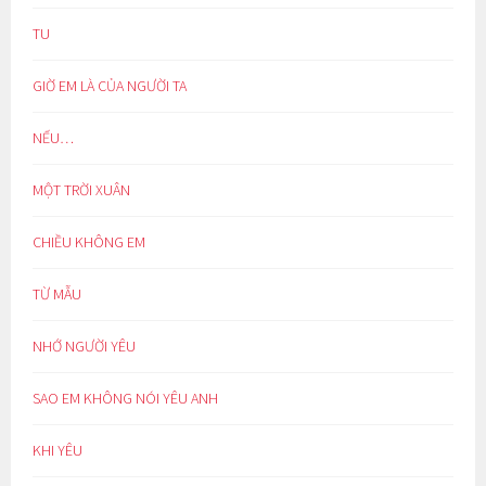
TU
GIỜ EM LÀ CỦA NGƯỜI TA
NẾU…
MỘT TRỜI XUÂN
CHIỀU KHÔNG EM
TỪ MẪU
NHỚ NGƯỜI YÊU
SAO EM KHÔNG NÓI YÊU ANH
KHI YÊU