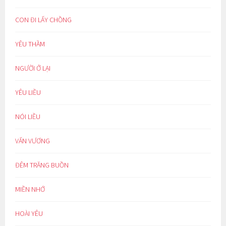
CON ĐI LẤY CHỒNG
YÊU THẦM
NGƯỜI Ở LẠI
YÊU LIỀU
NÓI LIỀU
VẤN VƯƠNG
ĐÊM TRĂNG BUỒN
MIỀN NHỚ
HOÀI YÊU