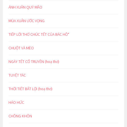
ÁNH XUÂN QUÝ MÃO
MÙA XUÂN ƯỚC VỌNG
TIẾP LỜI THƠ CHÚC TẾT CỦA BÁC HỒ*
CHUỘT VÀ MÈO
NGÀY TẾT CỔ TRUYỀN (hoạ thơ)
TUYỆT TÁC
THỜI TIẾT BẤT LỢI (hoạ thơ)
HÁO HỨC
CHỒNG KHÔN