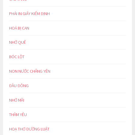
PHẢI IN GIẤY KIỂM ĐỊNH
HOÁ BỊ CAN
NHỚ QUÊ
BÓC LỘT
NON NƯỚC CHẲNG YÊN
ĐẦU ĐÔNG
NHỚ MÃI
THẦM YÊU
HOẠ THƠ ĐƯỜNG LUẬT