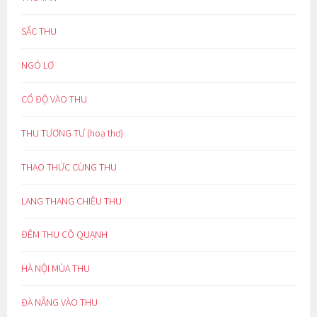
SẮC THU
NGÓ LƠ
CỔ ĐỘ VÀO THU
THU TƯƠNG TƯ (hoạ thơ)
THAO THỨC CÙNG THU
LANG THANG CHIỀU THU
ĐÊM THU CÔ QUẠNH
HÀ NỘI MÙA THU
ĐÀ NẴNG VÀO THU