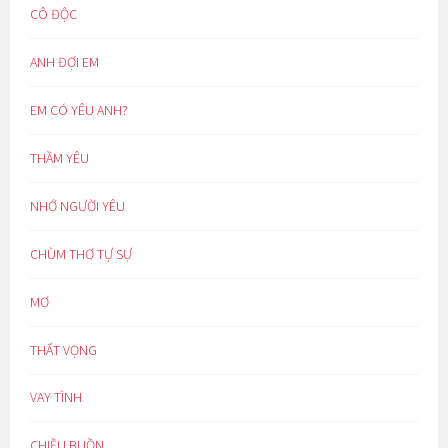
CÔ ĐỘC
ANH ĐỢI EM
EM CÓ YÊU ANH?
THẦM YÊU
NHỚ NGƯỜI YÊU
CHÙM THƠ TỰ SỰ
MƠ
THẤT VỌNG
VAY TÌNH
CHIỀU BUỒN