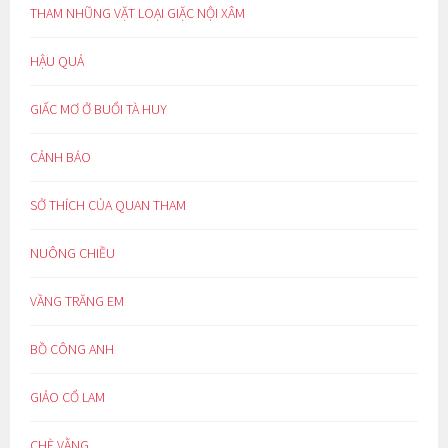
THAM NHŨNG VẶT LOẠI GIẶC NỘI XÂM
HẬU QUẢ
GIẤC MƠ Ở BUỔI TÀ HUY
CẢNH BÁO
SỞ THÍCH CỦA QUAN THAM
NUÔNG CHIỀU
VẦNG TRĂNG EM
BỒ CÔNG ANH
GIẢO CỔ LAM
CHÈ VẰNG