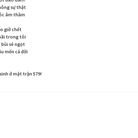
hông sự thật
hóc âm thầm
o giờ chết
ãi trong tôi
 bùi sẻ ngọt
ìu mến cả đời
inh ở mặt trận 579!