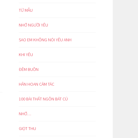
TỪ MẪU
NHỚ NGƯỜI YÊU
SAO EM KHÔNG NÓI YÊU ANH
KHI YÊU
ĐÊM BUỒN
HÂN HOAN CẢM TÁC
100 BÀI THẤT NGÔN BÁT CÚ
NHỚ…
GIỌT THU