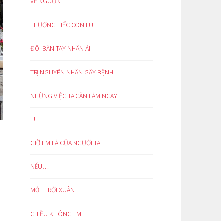
VỀ NGUỒN
THƯƠNG TIẾC CON LU
ĐÔI BÀN TAY NHÂN ÁI
TRỊ NGUYÊN NHÂN GÂY BỆNH
NHỮNG VIỆC TA CẦN LÀM NGAY
TU
GIỜ EM LÀ CỦA NGƯỜI TA
NẾU…
MỘT TRỜI XUÂN
CHIỀU KHÔNG EM