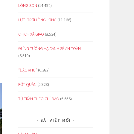
LÒNG SON
(14.492)
LƯỚI TRỜI LỒNG LỘNG
(11.166)
CHỊCH XÃ GIAO
(8.534)
ĐỪNG TƯỞNG HẠ CÁNH SẼ AN TOÀN
(6.519)
“ĐẶC KHU”
(6.382)
RỚT QUẦN
(5.828)
TỪ TRẦN THEO CHỈ ĐẠO
(5.656)
BÀI VIẾT MỚI