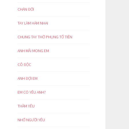
CHÁN ĐỜI
TAY LÀM HÀM NHAI
CHUNG TAY THỜ PHỤNG TỔ TIÊN
ANH MÃI MONG EM
CÔ ĐỘC
ANH ĐỢI EM
EM CÓ YÊU ANH?
THẦM YÊU
NHỚ NGƯỜI YÊU