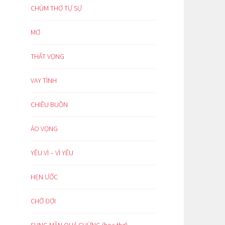
CHÙM THƠ TỰ SỰ
MƠ
THẤT VỌNG
VAY TÌNH
CHIỀU BUỒN
ẢO VỌNG
YÊU VÌ – VÌ YÊU
HẸN ƯỚC
CHỜ ĐỢI
SUNG MÃN QUÁ CHỪNG (hoạ thơ)