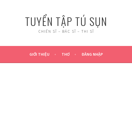
TUYỂN TẬP TÚ SỤN
CHIẾN SĨ – BÁC SĨ – THI SĨ
GIỚI THIỆU
THƠ
ĐĂNG NHẬP