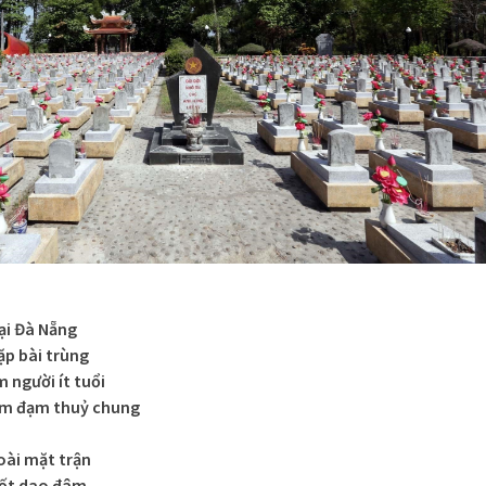
ại Đà Nẵng
ặp bài trùng
 người ít tuổi
iềm đạm thuỷ chung
oài mặt trận
đốt dao đâm