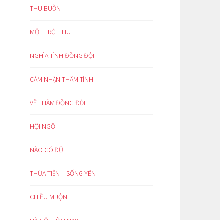
THU BUỒN
MỘT TRỜI THU
NGHĨA TÌNH ĐỒNG ĐỘI
CẢM NHẬN THÂM TÌNH
VỀ THĂM ĐỒNG ĐỘI
HỘI NGỘ
NÀO CÓ ĐỦ
THỪA TIỀN – SỐNG YÊN
CHIỀU MUỘN