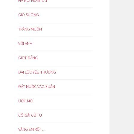
HÀ NỘI HÔM NAY
GIÓ SUÔNG
TRĂNG MUỘN
VỚI ANH
GIỌT ĐẮNG
ĐẠI LỘC YÊU THƯƠNG
ĐẤT NƯỚC VÀO XUÂN
ƯỚC MƠ
CÔ GÁI CƠ TU
VẮNG EM RỒI…