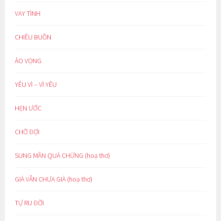
VAY TÌNH
CHIỀU BUỒN
ẢO VỌNG
YÊU VÌ – VÌ YÊU
HẸN ƯỚC
CHỜ ĐỢI
SUNG MÃN QUÁ CHỪNG (hoạ thơ)
GIÀ VẪN CHƯA GIÀ (hoạ thơ)
TỰ RU ĐỜI