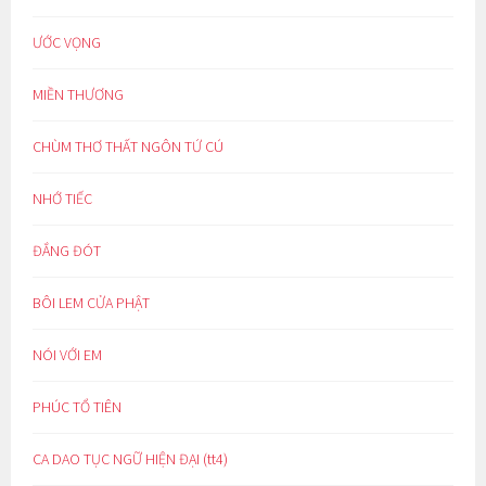
ƯỚC VỌNG
MIỀN THƯƠNG
CHÙM THƠ THẤT NGÔN TỨ CÚ
NHỚ TIẾC
ĐẮNG ĐÓT
BÔI LEM CỬA PHẬT
NÓI VỚI EM
PHÚC TỔ TIÊN
CA DAO TỤC NGỮ HIỆN ĐẠI (tt4)