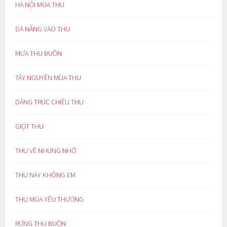
HÀ NỘI MÙA THU
ĐÀ NẴNG VÀO THU
MƯA THU BUỒN
TÂY NGUYÊN MÙA THU
DÁNG TRÚC CHIỀU THU
GIỌT THU
THU VỀ NHUNG NHỚ
THU NÀY KHÔNG EM
THU MÙA YÊU THƯƠNG
RỪNG THU BUỒN