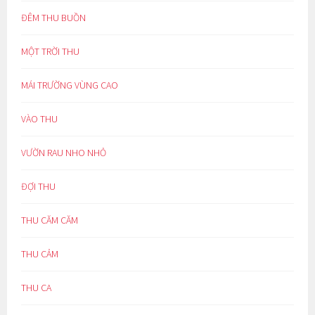
ĐÊM THU BUỒN
MỘT TRỜI THU
MÁI TRƯỜNG VÙNG CAO
VÀO THU
VƯỜN RAU NHO NHỎ
ĐỢI THU
THU CĂM CĂM
THU CẢM
THU CA