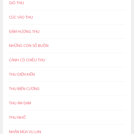
GIÓ THU
CÚC VÀO THU
ĐẬM HƯƠNG THU
NHỮNG CON SỐ BUỒN
CÁNH CÒ CHIỀU THU
THU DIỆN KIẾN
THU BIÊN CƯƠNG
THU ẢM ĐẠM
THU NHỚ
NHÂN MÙA VU LAN