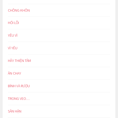
CHỒNG KHÔN
HỐI LỖI
YÊU VÌ
VÌ YÊU
HÃY THIỆN TÂM
ĂN CHAY
BÌNH VÀ RƯỢU
TRONG VEO…
SÂN HẬN