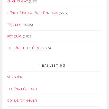
CHỊCH XÃ GIAO
(8.532)
ĐỪNG TƯỞNG HẠ CÁNH SẼ AN TOÀN
(6.517)
“ĐẶC KHU”
(6.380)
RỚT QUẦN
(5.827)
TỪ TRẦN THEO CHỈ ĐẠO
(5.655)
BÀI VIẾT MỚI
VỀ NGUỒN
THƯƠNG TIẾC CON LU
ĐÔI BÀN TAY NHÂN ÁI