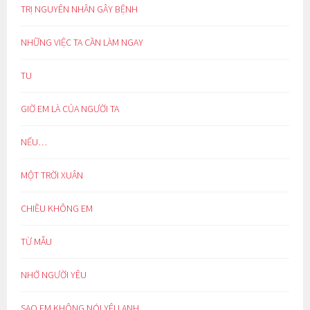
TRỊ NGUYÊN NHÂN GÂY BỆNH
NHỮNG VIỆC TA CẦN LÀM NGAY
TU
GIỜ EM LÀ CỦA NGƯỜI TA
NẾU…
MỘT TRỜI XUÂN
CHIỀU KHÔNG EM
TỪ MẪU
NHỚ NGƯỜI YÊU
SAO EM KHÔNG NÓI YÊU ANH