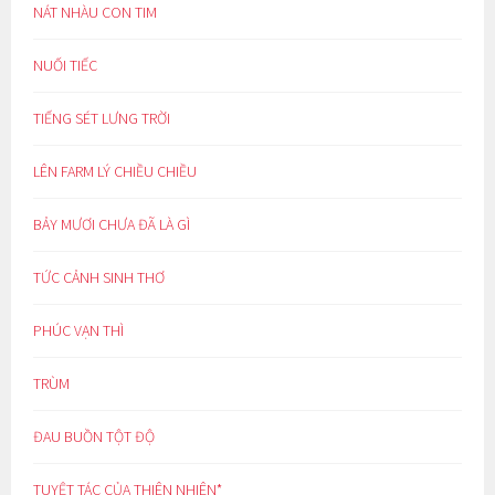
NÁT NHÀU CON TIM
NUỐI TIẾC
TIẾNG SÉT LƯNG TRỜI
LÊN FARM LÝ CHIỀU CHIỀU
BẢY MƯƠI CHƯA ĐÃ LÀ GÌ
TỨC CẢNH SINH THƠ
PHÚC VẠN THÌ
TRÙM
ĐAU BUỒN TỘT ĐỘ
TUYỆT TÁC CỦA THIÊN NHIÊN*