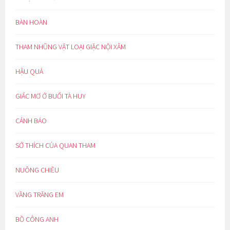
BÀN HOÀN
THAM NHŨNG VẶT LOẠI GIẶC NỘI XÂM
HẬU QUẢ
GIẤC MƠ Ở BUỔI TÀ HUY
CẢNH BÁO
SỞ THÍCH CỦA QUAN THAM
NUÔNG CHIỀU
VẦNG TRĂNG EM
BỒ CÔNG ANH