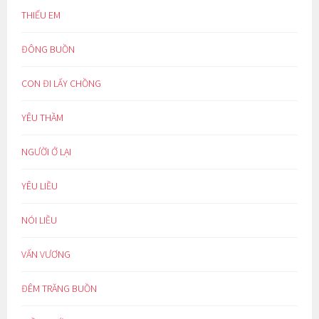
THIẾU EM
ĐÔNG BUỒN
CON ĐI LẤY CHỒNG
YÊU THẦM
NGƯỜI Ở LẠI
YÊU LIỀU
NÓI LIỀU
VẤN VƯƠNG
ĐÊM TRĂNG BUỒN