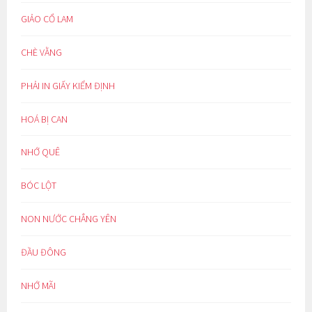
GIẢO CỔ LAM
CHÈ VẰNG
PHẢI IN GIẤY KIỂM ĐỊNH
HOÁ BỊ CAN
NHỚ QUÊ
BÓC LỘT
NON NƯỚC CHẲNG YÊN
ĐẦU ĐÔNG
NHỚ MÃI