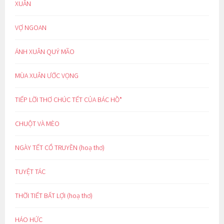
XUÂN
VỢ NGOAN
ÁNH XUÂN QUÝ MÃO
MÙA XUÂN ƯỚC VỌNG
TIẾP LỜI THƠ CHÚC TẾT CỦA BÁC HỒ*
CHUỘT VÀ MÈO
NGÀY TẾT CỔ TRUYỀN (hoạ thơ)
TUYỆT TÁC
THỜI TIẾT BẤT LỢI (hoạ thơ)
HÁO HỨC