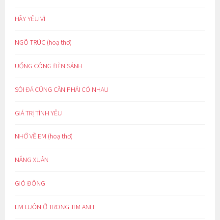
HÃY YÊU VÌ
NGÕ TRÚC (hoạ thơ)
UỔNG CÔNG ĐÈN SÁNH
SỎI ĐÁ CŨNG CẦN PHẢI CÓ NHAU
GIÁ TRỊ TÌNH YÊU
NHỚ VỀ EM (hoạ thơ)
NẮNG XUÂN
GIÓ ĐÔNG
EM LUÔN Ở TRONG TIM ANH