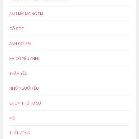
ANH MÃI MONG EM
CÔ ĐỘC
ANH ĐỢI EM
EM CÓ YÊU ANH?
THẦM YÊU
NHỚ NGƯỜI YÊU
CHÙM THƠ TỰ SỰ
MƠ
THẤT VỌNG