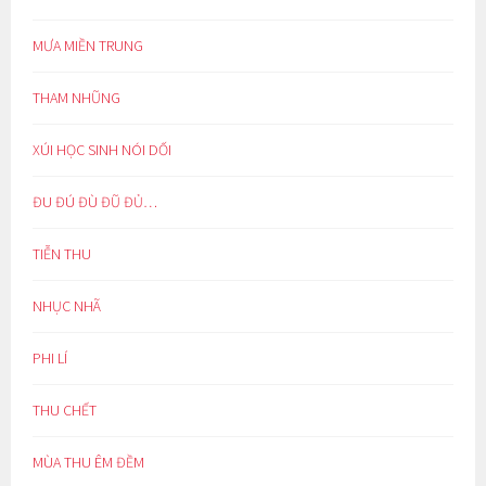
MƯA MIỀN TRUNG
THAM NHŨNG
XÚI HỌC SINH NÓI DỐI
ĐU ĐÚ ĐÙ ĐŨ ĐỦ…
TIỄN THU
NHỤC NHÃ
PHI LÍ
THU CHẾT
MÙA THU ÊM ĐỀM