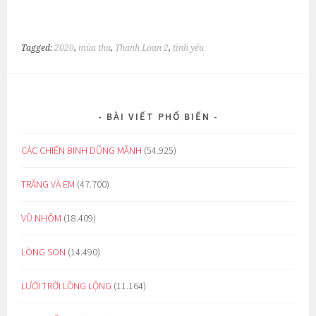
Tagged:
2020
,
mùa thu
,
Thanh Loan 2
,
tình yêu
BÀI VIẾT PHỔ BIẾN
CÁC CHIẾN BINH DŨNG MÃNH
(54.925)
TRĂNG VÀ EM
(47.700)
VŨ NHÔM
(18.409)
LÒNG SON
(14.490)
LƯỚI TRỜI LỒNG LỘNG
(11.164)