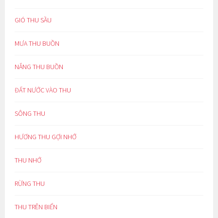
GIÓ THU SẦU
MƯA THU BUỒN
NẮNG THU BUỒN
ĐẤT NƯỚC VÀO THU
SÔNG THU
HƯƠNG THU GỢI NHỚ
THU NHỚ
RỪNG THU
THU TRÊN BIỂN