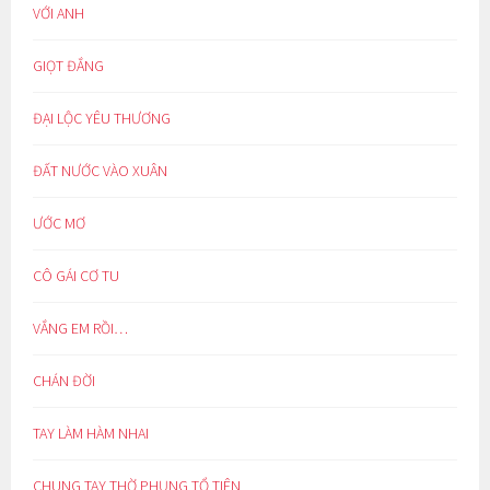
VỚI ANH
GIỌT ĐẮNG
ĐẠI LỘC YÊU THƯƠNG
ĐẤT NƯỚC VÀO XUÂN
ƯỚC MƠ
CÔ GÁI CƠ TU
VẮNG EM RỒI…
CHÁN ĐỜI
TAY LÀM HÀM NHAI
CHUNG TAY THỜ PHỤNG TỔ TIÊN