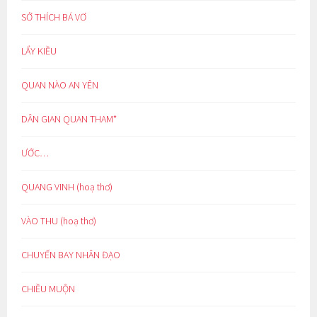
SỞ THÍCH BÁ VƠ
LẨY KIỀU
QUAN NÀO AN YÊN
DÂN GIAN QUAN THAM*
ƯỚC…
QUANG VINH (hoạ thơ)
VÀO THU (hoạ thơ)
CHUYẾN BAY NHÂN ĐẠO
CHIỀU MUỘN