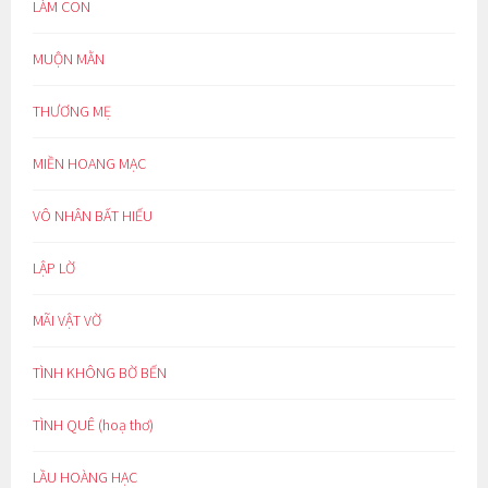
LÀM CON
MUỘN MẰN
THƯƠNG MẸ
MIỀN HOANG MẠC
VÔ NHÂN BẤT HIẾU
LẬP LỜ
MÃI VẬT VỜ
TÌNH KHÔNG BỜ BẾN
TÌNH QUÊ (hoạ thơ)
LẦU HOÀNG HẠC