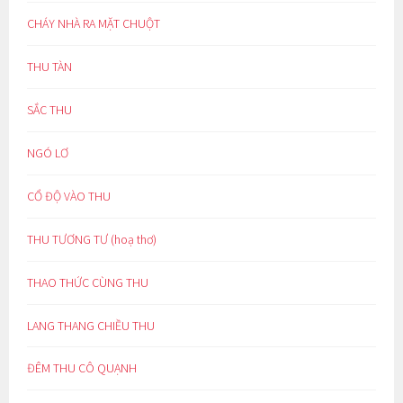
CHÁY NHÀ RA MẶT CHUỘT
THU TÀN
SẮC THU
NGÓ LƠ
CỔ ĐỘ VÀO THU
THU TƯƠNG TƯ (hoạ thơ)
THAO THỨC CÙNG THU
LANG THANG CHIỀU THU
ĐÊM THU CÔ QUẠNH