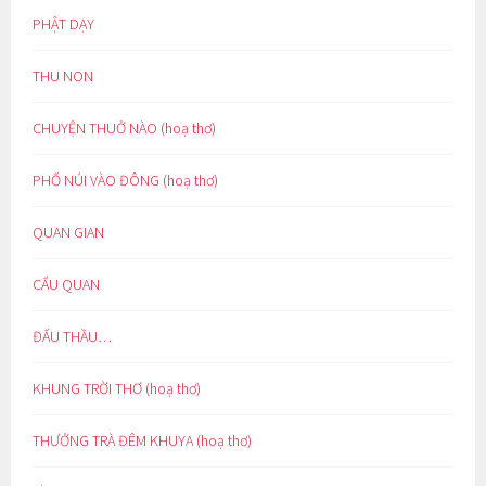
PHẬT DẠY
THU NON
CHUYỆN THUỞ NÀO (hoạ thơ)
PHỐ NÚI VÀO ĐÔNG (hoạ thơ)
QUAN GIAN
CẨU QUAN
ĐẤU THẦU…
KHUNG TRỜI THƠ (hoạ thơ)
THƯỞNG TRÀ ĐÊM KHUYA (hoạ thơ)