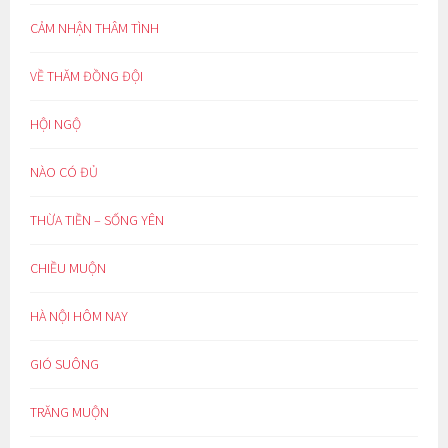
CẢM NHẬN THÂM TÌNH
VỀ THĂM ĐỒNG ĐỘI
HỘI NGỘ
NÀO CÓ ĐỦ
THỪA TIỀN – SỐNG YÊN
CHIỀU MUỘN
HÀ NỘI HÔM NAY
GIÓ SUÔNG
TRĂNG MUỘN