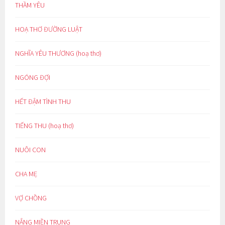
THẦM YÊU
HOẠ THƠ ĐƯỜNG LUẬT
NGHĨA YÊU THƯƠNG (hoạ thơ)
NGÓNG ĐỢI
HẾT ĐẬM TÌNH THU
TIẾNG THU (hoạ thơ)
NUÔI CON
CHA MẸ
VỢ CHỒNG
NẮNG MIỀN TRUNG