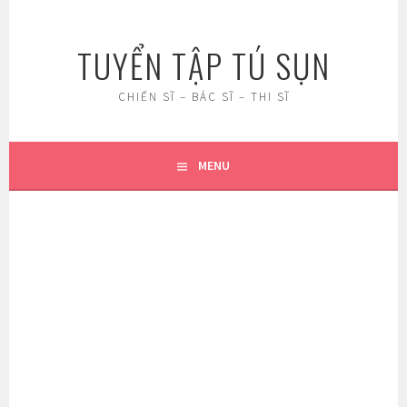
Skip
to
TUYỂN TẬP TÚ SỤN
content
CHIẾN SĨ – BÁC SĨ – THI SĨ
MENU