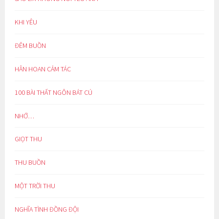
KHI YÊU
ĐÊM BUỒN
HÂN HOAN CẢM TÁC
100 BÀI THẤT NGÔN BÁT CÚ
NHỚ…
GIỌT THU
THU BUỒN
MỘT TRỜI THU
NGHĨA TÌNH ĐỒNG ĐỘI