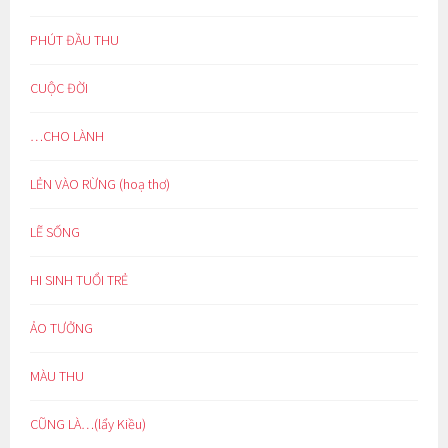
PHÚT ĐẦU THU
CUỘC ĐỜI
…CHO LÀNH
LẺN VÀO RỪNG (hoạ thơ)
LẼ SỐNG
HI SINH TUỔI TRẺ
ẢO TƯỞNG
MÀU THU
CŨNG LÀ…(lẩy Kiều)