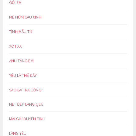
GỞI EM
MÊ NÚM CAU XINH
TÌNH MẪU TỬ
XÓT XA
ANH TẶNG EM
YÊU LÀ THẾ ĐẤY
SAO LẠI TRA CÒNG*
NÉT ĐẸP LÀNG QUÊ
MÃI GIỮ DUYÊN TÌNH
LÀNG YÊU