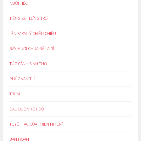
NUỐI TIẾC
TIẾNG SÉT LƯNG TRỜI
LÊN FARM LÝ CHIỀU CHIỀU
BẢY MƯƠI CHƯA ĐÃ LÀ GÌ
TỨC CẢNH SINH THƠ
PHÚC VẠN THÌ
TRÙM
ĐAU BUỒN TỘT ĐỘ
TUYỆT TÁC CỦA THIÊN NHIÊN*
BÀN HOÀN