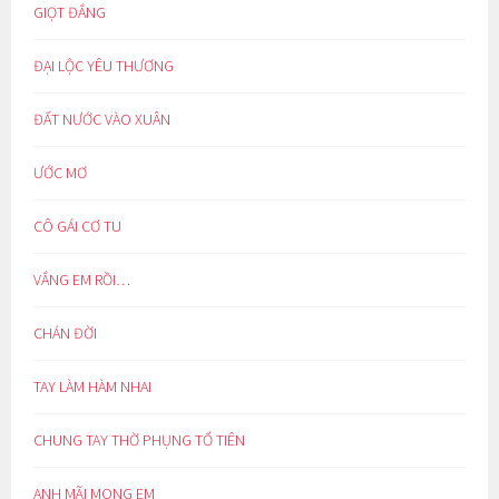
GIỌT ĐẮNG
ĐẠI LỘC YÊU THƯƠNG
ĐẤT NƯỚC VÀO XUÂN
ƯỚC MƠ
CÔ GÁI CƠ TU
VẮNG EM RỒI…
CHÁN ĐỜI
TAY LÀM HÀM NHAI
CHUNG TAY THỜ PHỤNG TỔ TIÊN
ANH MÃI MONG EM