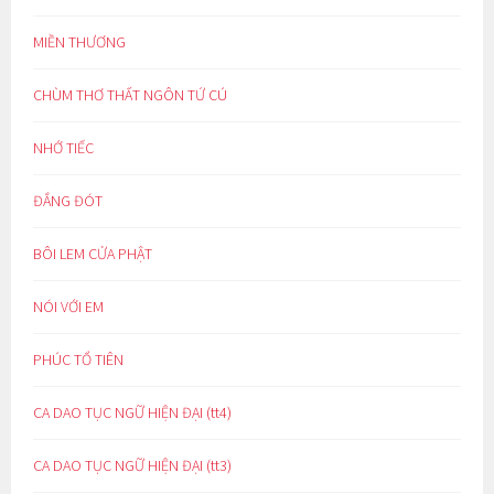
MIỀN THƯƠNG
CHÙM THƠ THẤT NGÔN TỨ CÚ
NHỚ TIẾC
ĐẮNG ĐÓT
BÔI LEM CỬA PHẬT
NÓI VỚI EM
PHÚC TỔ TIÊN
CA DAO TỤC NGỮ HIỆN ĐẠI (tt4)
CA DAO TỤC NGỮ HIỆN ĐẠI (tt3)