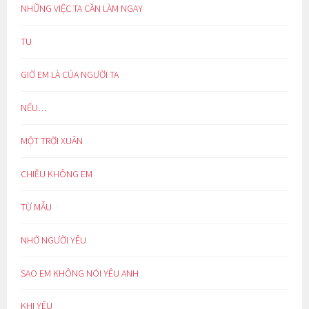
NHỮNG VIỆC TA CẦN LÀM NGAY
TU
GIỜ EM LÀ CỦA NGƯỜI TA
NẾU…
MỘT TRỜI XUÂN
CHIỀU KHÔNG EM
TỪ MẪU
NHỚ NGƯỜI YÊU
SAO EM KHÔNG NÓI YÊU ANH
KHI YÊU