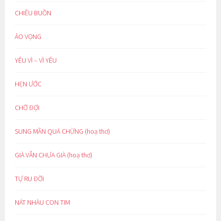
CHIỀU BUỒN
ẢO VỌNG
YÊU VÌ – VÌ YÊU
HẸN ƯỚC
CHỜ ĐỢI
SUNG MÃN QUÁ CHỪNG (hoạ thơ)
GIÀ VẪN CHƯA GIÀ (hoạ thơ)
TỰ RU ĐỜI
NÁT NHÀU CON TIM