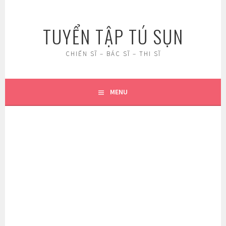
Skip
to
TUYỂN TẬP TÚ SỤN
content
CHIẾN SĨ – BÁC SĨ – THI SĨ
MENU