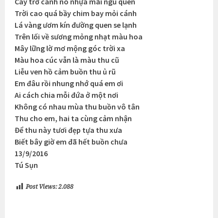
Cây trơ cành no nhựa mãi ngủ quên
Trời cao quá bầy chim bay mỏi cánh
Lá vàng ươm kín đường quen se lạnh
Trên lối về sương mỏng nhạt màu hoa
Mây lững lờ mơ mộng góc trời xa
Màu hoa cúc vẫn là màu thu cũ
Liễu ven hồ cảm buồn thu ủ rũ
Em đâu rồi nhung nhớ quá em ơi
Ai cách chia mỗi đứa ở một nơi
Không có nhau mùa thu buồn vô tân
Thu cho em, hai ta cùng cảm nhận
Để thu này tươi đẹp tựa thu xưa
Biết bây giờ em đã hết buồn chưa
13/9/2016
Tú Sụn
Post Views:
2.088