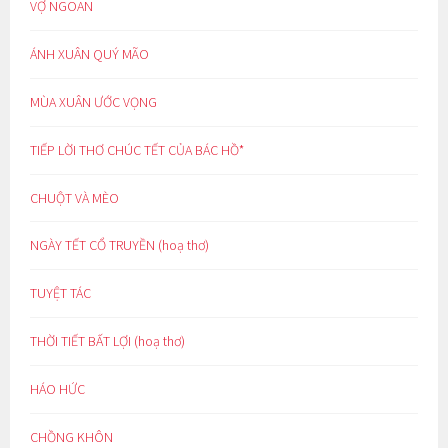
VỢ NGOAN
ÁNH XUÂN QUÝ MÃO
MÙA XUÂN ƯỚC VỌNG
TIẾP LỜI THƠ CHÚC TẾT CỦA BÁC HỒ*
CHUỘT VÀ MÈO
NGÀY TẾT CỔ TRUYỀN (hoạ thơ)
TUYỆT TÁC
THỜI TIẾT BẤT LỢI (hoạ thơ)
HÁO HỨC
CHỒNG KHÔN