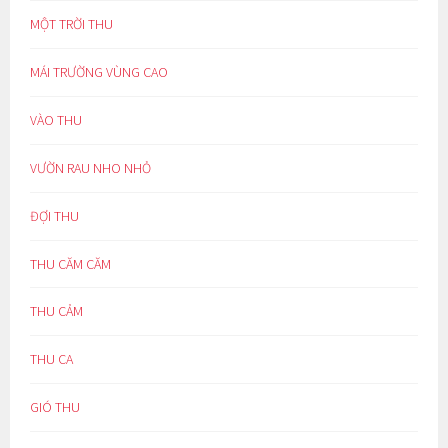
MỘT TRỜI THU
MÁI TRƯỜNG VÙNG CAO
VÀO THU
VƯỜN RAU NHO NHỎ
ĐỢI THU
THU CĂM CĂM
THU CẢM
THU CA
GIÓ THU