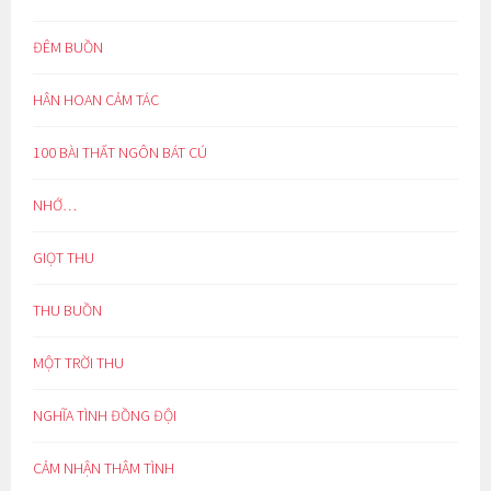
ĐÊM BUỒN
HÂN HOAN CẢM TÁC
100 BÀI THẤT NGÔN BÁT CÚ
NHỚ…
GIỌT THU
THU BUỒN
MỘT TRỜI THU
NGHĨA TÌNH ĐỒNG ĐỘI
CẢM NHẬN THÂM TÌNH