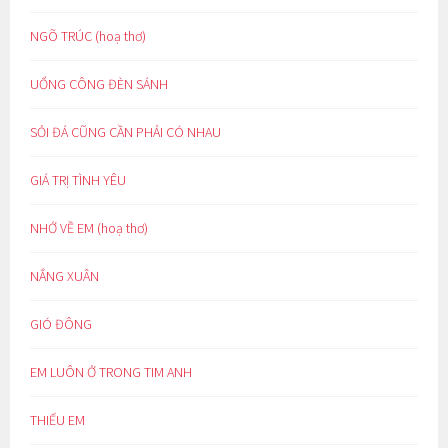
NGÕ TRÚC (hoạ thơ)
UỔNG CÔNG ĐÈN SÁNH
SỎI ĐÁ CŨNG CẦN PHẢI CÓ NHAU
GIÁ TRỊ TÌNH YÊU
NHỚ VỀ EM (hoạ thơ)
NẮNG XUÂN
GIÓ ĐÔNG
EM LUÔN Ở TRONG TIM ANH
THIẾU EM