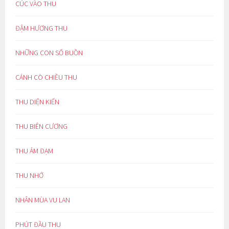
CÚC VÀO THU
ĐẬM HƯƠNG THU
NHỮNG CON SỐ BUỒN
CÁNH CÒ CHIỀU THU
THU DIỆN KIẾN
THU BIÊN CƯƠNG
THU ẢM ĐẠM
THU NHỚ
NHÂN MÙA VU LAN
PHÚT ĐẦU THU