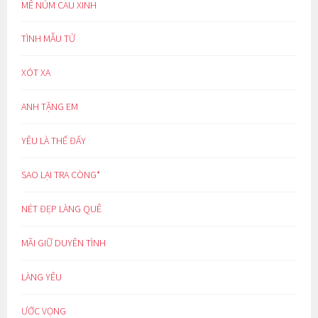
MÊ NÚM CAU XINH
TÌNH MẪU TỬ
XÓT XA
ANH TẶNG EM
YÊU LÀ THẾ ĐẤY
SAO LẠI TRA CÒNG*
NÉT ĐẸP LÀNG QUÊ
MÃI GIỮ DUYÊN TÌNH
LÀNG YÊU
ƯỚC VỌNG