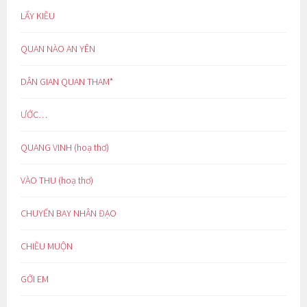
LẨY KIỀU
QUAN NÀO AN YÊN
DÂN GIAN QUAN THAM*
ƯỚC…
QUANG VINH (hoạ thơ)
VÀO THU (hoạ thơ)
CHUYẾN BAY NHÂN ĐẠO
CHIỀU MUỘN
GỞI EM