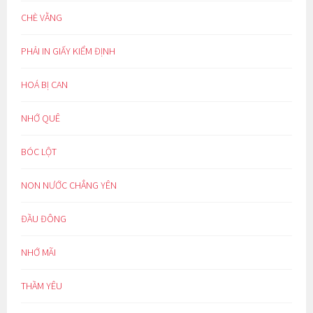
CHÈ VẰNG
PHẢI IN GIẤY KIỂM ĐỊNH
HOÁ BỊ CAN
NHỚ QUÊ
BÓC LỘT
NON NƯỚC CHẲNG YÊN
ĐẦU ĐÔNG
NHỚ MÃI
THẦM YÊU