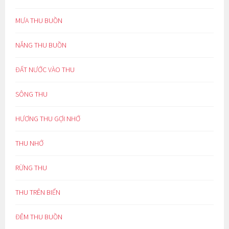
MƯA THU BUỒN
NẮNG THU BUỒN
ĐẤT NƯỚC VÀO THU
SÔNG THU
HƯƠNG THU GỢI NHỚ
THU NHỚ
RỪNG THU
THU TRÊN BIỂN
ĐÊM THU BUỒN