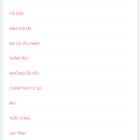
CÔ ĐỘC
ANH ĐỢI EM
EM CÓ YÊU ANH?
THẦM YÊU
NHỚ NGƯỜI YÊU
CHÙM THƠ TỰ SỰ
MƠ
THẤT VỌNG
VAY TÌNH