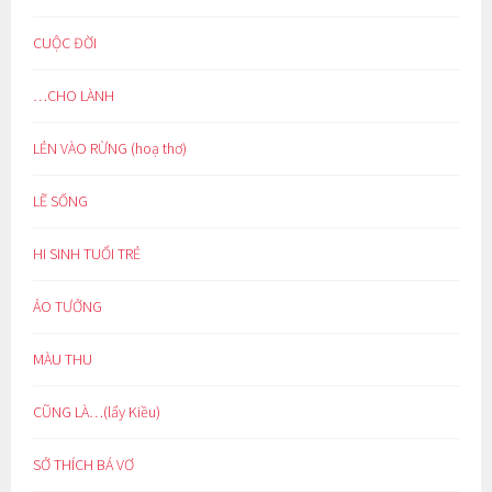
CUỘC ĐỜI
…CHO LÀNH
LẺN VÀO RỪNG (hoạ thơ)
LẼ SỐNG
HI SINH TUỔI TRẺ
ẢO TƯỞNG
MÀU THU
CŨNG LÀ…(lẩy Kiều)
SỞ THÍCH BÁ VƠ