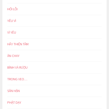
HỐI LỖI
YÊU VÌ
VÌ YÊU
HÃY THIỆN TÂM
ĂN CHAY
BÌNH VÀ RƯỢU
TRONG VEO…
SÂN HẬN
PHẬT DẠY