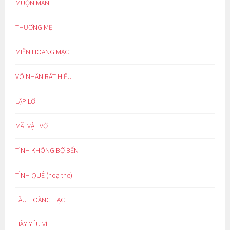
MUỘN MẰN
THƯƠNG MẸ
MIỀN HOANG MẠC
VÔ NHÂN BẤT HIẾU
LẬP LỜ
MÃI VẬT VỜ
TÌNH KHÔNG BỜ BẾN
TÌNH QUÊ (hoạ thơ)
LẦU HOÀNG HẠC
HÃY YÊU VÌ