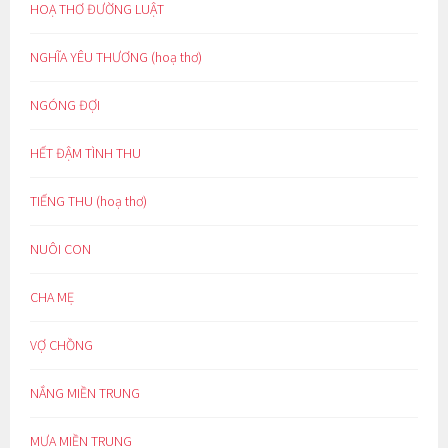
HOẠ THƠ ĐƯỜNG LUẬT
NGHĨA YÊU THƯƠNG (hoạ thơ)
NGÓNG ĐỢI
HẾT ĐẬM TÌNH THU
TIẾNG THU (hoạ thơ)
NUÔI CON
CHA MẸ
VỢ CHỒNG
NẮNG MIỀN TRUNG
MƯA MIỀN TRUNG