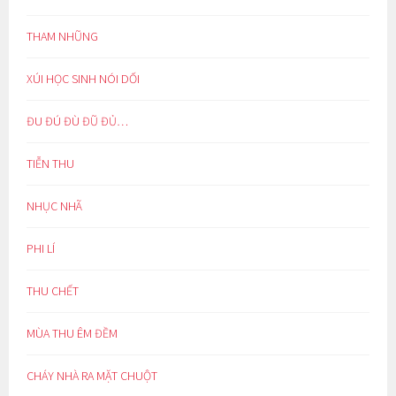
THAM NHŨNG
XÚI HỌC SINH NÓI DỐI
ĐU ĐÚ ĐÙ ĐŨ ĐỦ…
TIỄN THU
NHỤC NHÃ
PHI LÍ
THU CHẾT
MÙA THU ÊM ĐỀM
CHÁY NHÀ RA MẶT CHUỘT