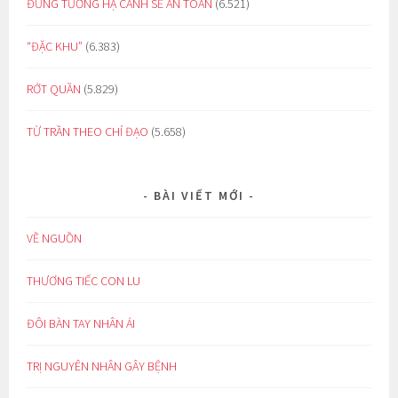
ĐỪNG TƯỞNG HẠ CÁNH SẼ AN TOÀN
(6.521)
“ĐẶC KHU”
(6.383)
RỚT QUẦN
(5.829)
TỪ TRẦN THEO CHỈ ĐẠO
(5.658)
BÀI VIẾT MỚI
VỀ NGUỒN
THƯƠNG TIẾC CON LU
ĐÔI BÀN TAY NHÂN ÁI
TRỊ NGUYÊN NHÂN GÂY BỆNH