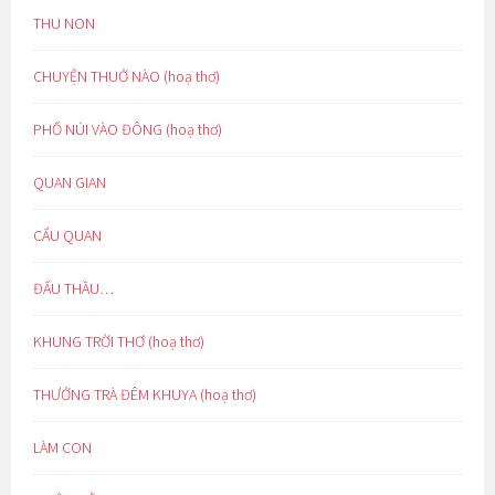
THU NON
CHUYỆN THUỞ NÀO (hoạ thơ)
PHỐ NÚI VÀO ĐÔNG (hoạ thơ)
QUAN GIAN
CẨU QUAN
ĐẤU THẦU…
KHUNG TRỜI THƠ (hoạ thơ)
THƯỞNG TRÀ ĐÊM KHUYA (hoạ thơ)
LÀM CON