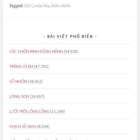
Tagged:
2017
,
mùa thu
,
thiên nhiên
BÀI VIẾT PHỔ BIẾN
CÁC CHIẾN BINH DŨNG MÃNH
(54.928)
TRĂNG VÀ EM
(47.701)
VŨ NHÔM
(18.412)
LÒNG SON
(14.497)
LƯỚI TRỜI LỒNG LỘNG
(11.169)
CHỊCH XÃ GIAO
(8.534)