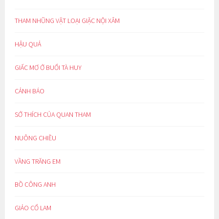
THAM NHŨNG VẶT LOẠI GIẶC NỘI XÂM
HẬU QUẢ
GIẤC MƠ Ở BUỔI TÀ HUY
CẢNH BÁO
SỞ THÍCH CỦA QUAN THAM
NUÔNG CHIỀU
VẦNG TRĂNG EM
BỒ CÔNG ANH
GIẢO CỔ LAM