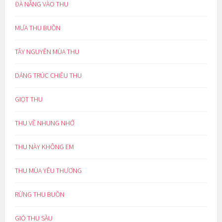
ĐÀ NẴNG VÀO THU
MƯA THU BUỒN
TÂY NGUYÊN MÙA THU
DÁNG TRÚC CHIỀU THU
GIỌT THU
THU VỀ NHUNG NHỚ
THU NÀY KHÔNG EM
THU MÙA YÊU THƯƠNG
RỪNG THU BUỒN
GIÓ THU SẦU