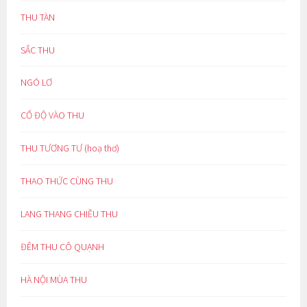
THU TÀN
SẮC THU
NGÓ LƠ
CỔ ĐỘ VÀO THU
THU TƯƠNG TƯ (hoạ thơ)
THAO THỨC CÙNG THU
LANG THANG CHIỀU THU
ĐÊM THU CÔ QUẠNH
HÀ NỘI MÙA THU