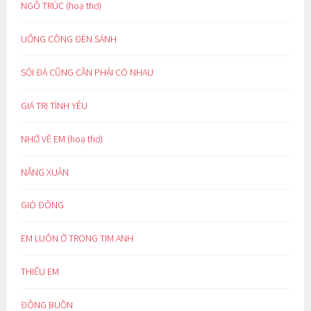
NGÕ TRÚC (hoạ thơ)
UỔNG CÔNG ĐÈN SÁNH
SỎI ĐÁ CŨNG CẦN PHẢI CÓ NHAU
GIÁ TRỊ TÌNH YÊU
NHỚ VỀ EM (hoạ thơ)
NẮNG XUÂN
GIÓ ĐÔNG
EM LUÔN Ở TRONG TIM ANH
THIẾU EM
ĐÔNG BUỒN