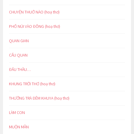
CHUYỆN THUỞ NÀO (hoạ thơ)
PHỐ NÚI VÀO ĐÔNG (hoạ thơ)
QUAN GIAN
CẨU QUAN
ĐẤU THẦU…
KHUNG TRỜI THƠ (hoạ thơ)
THƯỞNG TRÀ ĐÊM KHUYA (hoạ thơ)
LÀM CON
MUỘN MẰN