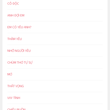
CÔ ĐỘC
ANH ĐỢI EM
EM CÓ YÊU ANH?
THẦM YÊU
NHỚ NGƯỜI YÊU
CHÙM THƠ TỰ SỰ
MƠ
THẤT VỌNG
VAY TÌNH
CHIỀU BUỒN