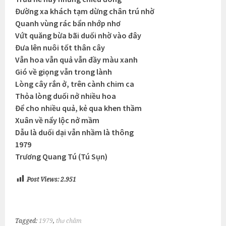
Đường xa khách tạm dừng chân trú nhờ
Quanh vùng rác bẩn nhớp nhơ
Vứt quăng bừa bãi duối nhờ vào đây
Đưa lên nuôi tốt thân cây
Vẫn hoa vẫn quả vẫn đầy màu xanh
Gió về giọng vẫn trong lành
Lòng cây rắn ở, trên cành chim ca
Thỏa lòng duối nở nhiều hoa
Để cho nhiều quả, kẻ qua khen thầm
Xuân về nẩy lộc nở mầm
Dẫu là duối dại vẫn nhầm là thông
1979
Trương Quang Tú (Tú Sụn)
Post Views:
2.951
Tagged:
1979
,
thơ châm