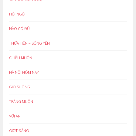
HỘI NGỘ
NÀO CÓ ĐỦ
THỪA TIỀN – SỐNG YÊN
CHIỀU MUỘN
HÀ NỘI HÔM NAY
GIÓ SUÔNG
TRĂNG MUỘN
VỚI ANH
GIỌT ĐẮNG