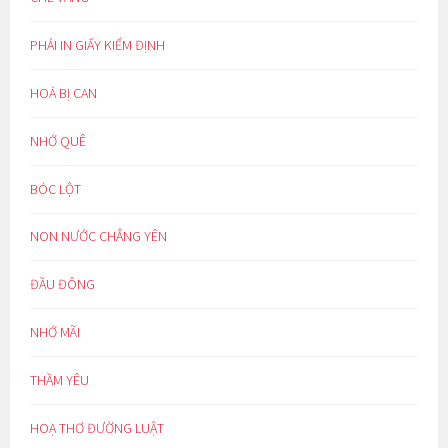
PHẢI IN GIẤY KIỂM ĐỊNH
HOÁ BỊ CAN
NHỚ QUÊ
BÓC LỘT
NON NƯỚC CHẲNG YÊN
ĐẦU ĐÔNG
NHỚ MÃI
THẦM YÊU
HOẠ THƠ ĐƯỜNG LUẬT