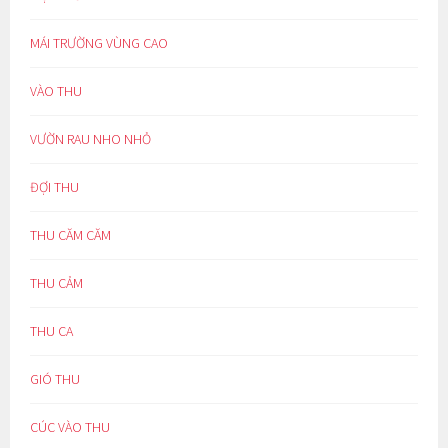
MÁI TRƯỜNG VÙNG CAO
VÀO THU
VƯỜN RAU NHO NHỎ
ĐỢI THU
THU CĂM CĂM
THU CẢM
THU CA
GIÓ THU
CÚC VÀO THU