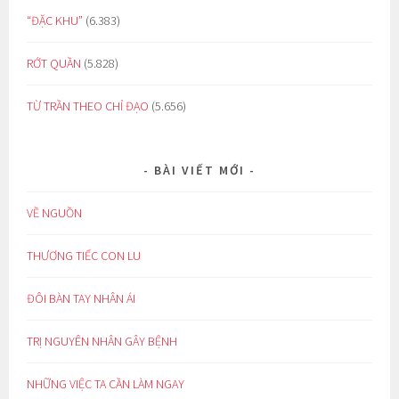
“ĐẶC KHU”
(6.383)
RỚT QUẦN
(5.828)
TỪ TRẦN THEO CHỈ ĐẠO
(5.656)
BÀI VIẾT MỚI
VỀ NGUỒN
THƯƠNG TIẾC CON LU
ĐÔI BÀN TAY NHÂN ÁI
TRỊ NGUYÊN NHÂN GÂY BỆNH
NHỮNG VIỆC TA CẦN LÀM NGAY