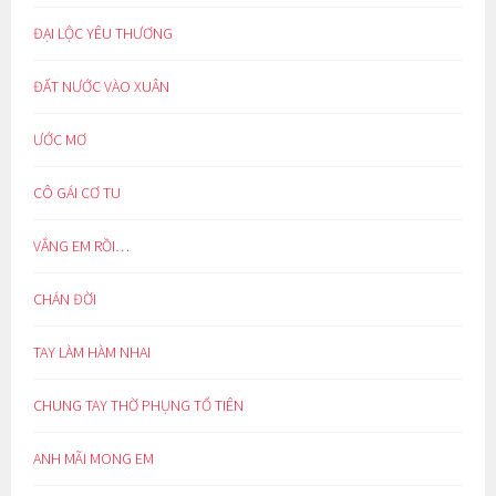
ĐẠI LỘC YÊU THƯƠNG
ĐẤT NƯỚC VÀO XUÂN
ƯỚC MƠ
CÔ GÁI CƠ TU
VẮNG EM RỒI…
CHÁN ĐỜI
TAY LÀM HÀM NHAI
CHUNG TAY THỜ PHỤNG TỔ TIÊN
ANH MÃI MONG EM