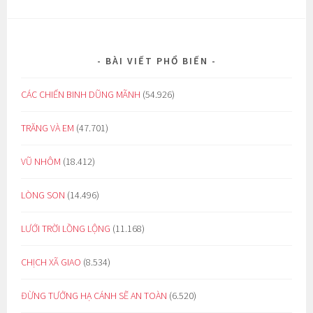
BÀI VIẾT PHỔ BIẾN
CÁC CHIẾN BINH DŨNG MÃNH
(54.926)
TRĂNG VÀ EM
(47.701)
VŨ NHÔM
(18.412)
LÒNG SON
(14.496)
LƯỚI TRỜI LỒNG LỘNG
(11.168)
CHỊCH XÃ GIAO
(8.534)
ĐỪNG TƯỞNG HẠ CÁNH SẼ AN TOÀN
(6.520)