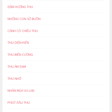
ĐẬM HƯƠNG THU
NHỮNG CON SỐ BUỒN
CÁNH CÒ CHIỀU THU
THU DIỆN KIẾN
THU BIÊN CƯƠNG
THU ẢM ĐẠM
THU NHỚ
NHÂN MÙA VU LAN
PHÚT ĐẦU THU