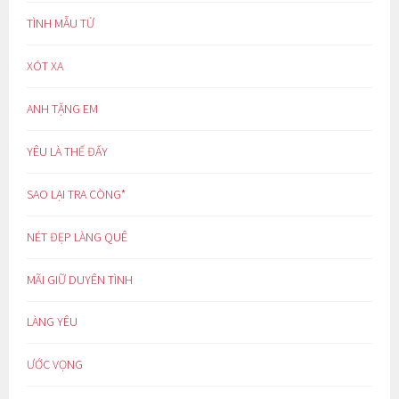
TÌNH MẪU TỬ
XÓT XA
ANH TẶNG EM
YÊU LÀ THẾ ĐẤY
SAO LẠI TRA CÒNG*
NÉT ĐẸP LÀNG QUÊ
MÃI GIỮ DUYÊN TÌNH
LÀNG YÊU
ƯỚC VỌNG