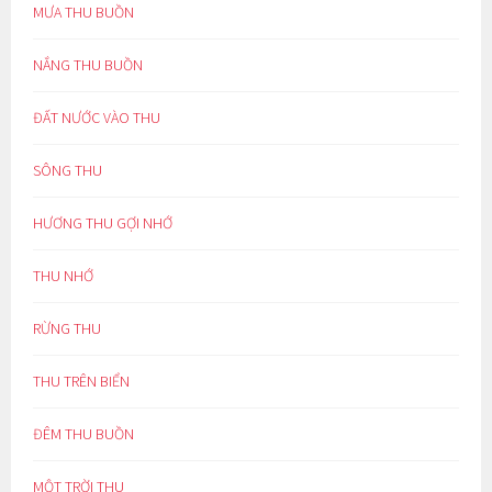
MƯA THU BUỒN
NẮNG THU BUỒN
ĐẤT NƯỚC VÀO THU
SÔNG THU
HƯƠNG THU GỢI NHỚ
THU NHỚ
RỪNG THU
THU TRÊN BIỂN
ĐÊM THU BUỒN
MỘT TRỜI THU