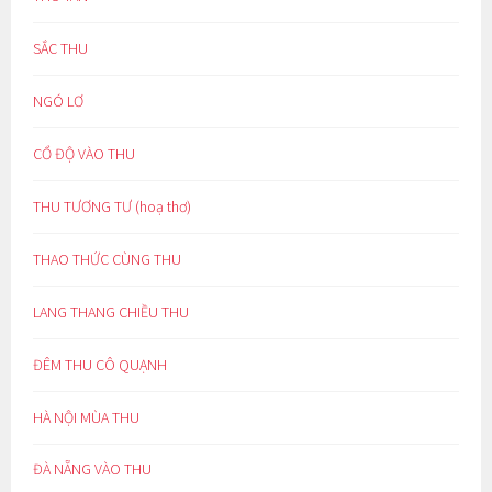
SẮC THU
NGÓ LƠ
CỔ ĐỘ VÀO THU
THU TƯƠNG TƯ (hoạ thơ)
THAO THỨC CÙNG THU
LANG THANG CHIỀU THU
ĐÊM THU CÔ QUẠNH
HÀ NỘI MÙA THU
ĐÀ NẴNG VÀO THU