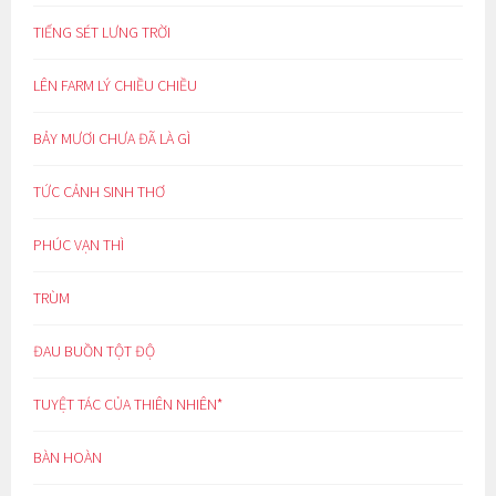
TIẾNG SÉT LƯNG TRỜI
LÊN FARM LÝ CHIỀU CHIỀU
BẢY MƯƠI CHƯA ĐÃ LÀ GÌ
TỨC CẢNH SINH THƠ
PHÚC VẠN THÌ
TRÙM
ĐAU BUỒN TỘT ĐỘ
TUYỆT TÁC CỦA THIÊN NHIÊN*
BÀN HOÀN