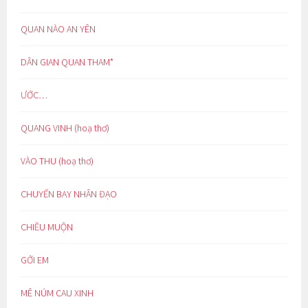
QUAN NÀO AN YÊN
DÂN GIAN QUAN THAM*
ƯỚC…
QUANG VINH (hoạ thơ)
VÀO THU (hoạ thơ)
CHUYẾN BAY NHÂN ĐẠO
CHIỀU MUỘN
GỞI EM
MÊ NÚM CAU XINH