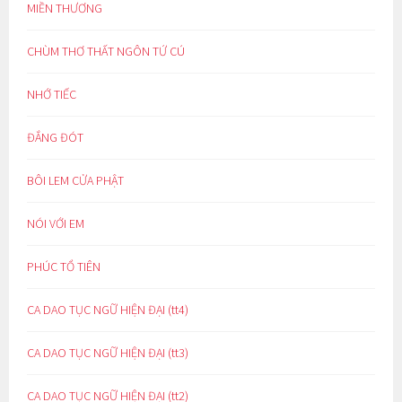
MIỀN THƯƠNG
CHÙM THƠ THẤT NGÔN TỨ CÚ
NHỚ TIẾC
ĐẮNG ĐÓT
BÔI LEM CỬA PHẬT
NÓI VỚI EM
PHÚC TỔ TIÊN
CA DAO TỤC NGỮ HIỆN ĐẠI (tt4)
CA DAO TỤC NGỮ HIỆN ĐẠI (tt3)
CA DAO TỤC NGỮ HIỆN ĐẠI (tt2)