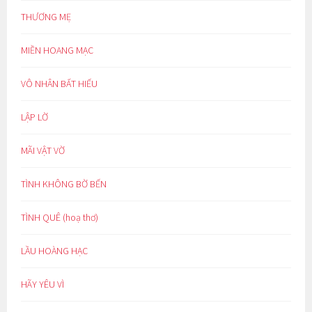
THƯƠNG MẸ
MIỀN HOANG MẠC
VÔ NHÂN BẤT HIẾU
LẬP LỜ
MÃI VẬT VỜ
TÌNH KHÔNG BỜ BẾN
TÌNH QUÊ (hoạ thơ)
LẦU HOÀNG HẠC
HÃY YÊU VÌ