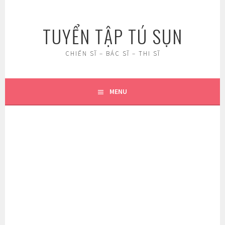
Skip
to
TUYỂN TẬP TÚ SỤN
content
CHIẾN SĨ – BÁC SĨ – THI SĨ
MENU