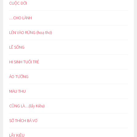
CUỘC ĐỜI
…CHO LÀNH
LẺN VÀO RỪNG (hoạ thơ)
LẼ SỐNG
HI SINH TUỔI TRẺ
ẢO TƯỞNG
MÀU THU
CŨNG LÀ…(lẩy Kiều)
SỞ THÍCH BÁ VƠ
LẨY KIỀU