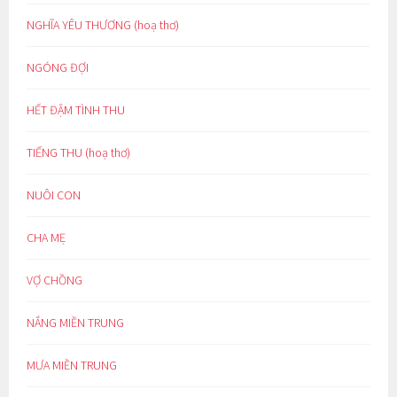
NGHĨA YÊU THƯƠNG (hoạ thơ)
NGÓNG ĐỢI
HẾT ĐẬM TÌNH THU
TIẾNG THU (hoạ thơ)
NUÔI CON
CHA MẸ
VỢ CHỒNG
NẮNG MIỀN TRUNG
MƯA MIỀN TRUNG