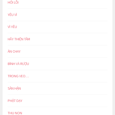
HỐI LỖI
YÊU VÌ
VÌ YÊU
HÃY THIỆN TÂM
ĂN CHAY
BÌNH VÀ RƯỢU
TRONG VEO…
SÂN HẬN
PHẬT DẠY
THU NON