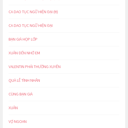
CA DAO TỤC NGỮ HIỆN ĐẠI (tt)
CA DAO TỤC NGỮ HIỆN ĐẠI
BẠN GIÀ HỌP LỚP
XUÂN ĐẾN NHỚ EM
VALENTIN PHẢI THƯỜNG XUYÊN
QUÀ LỄ TÌNH NHÂN
CÙNG BẠN GIÀ
XUÂN
VỢ NGOAN