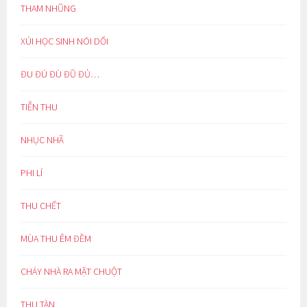
THAM NHŨNG
XÚI HỌC SINH NÓI DỐI
ĐU ĐÚ ĐÙ ĐŨ ĐỦ…
TIỄN THU
NHỤC NHÃ
PHI LÍ
THU CHẾT
MÙA THU ÊM ĐỀM
CHÁY NHÀ RA MẶT CHUỘT
THU TÀN