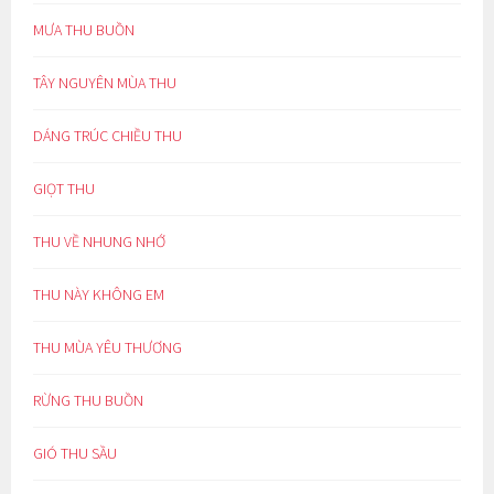
MƯA THU BUỒN
TÂY NGUYÊN MÙA THU
DÁNG TRÚC CHIỀU THU
GIỌT THU
THU VỀ NHUNG NHỚ
THU NÀY KHÔNG EM
THU MÙA YÊU THƯƠNG
RỪNG THU BUỒN
GIÓ THU SẦU