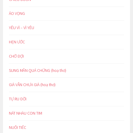
ẢO VỌNG
YÊU VÌ – VÌ YÊU
HẸN ƯỚC
CHỜ ĐỢI
SUNG MÃN QUÁ CHỪNG (hoạ thơ)
GIÀ VẪN CHƯA GIÀ (hoạ thơ)
TỰ RU ĐỜI
NÁT NHÀU CON TIM
NUỐI TIẾC