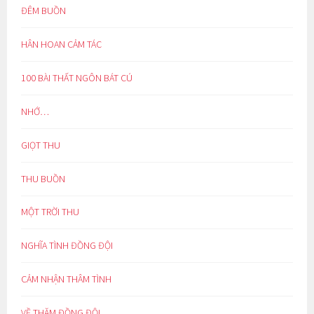
ĐÊM BUỒN
HÂN HOAN CẢM TÁC
100 BÀI THẤT NGÔN BÁT CÚ
NHỚ…
GIỌT THU
THU BUỒN
MỘT TRỜI THU
NGHĨA TÌNH ĐỒNG ĐỘI
CẢM NHẬN THÂM TÌNH
VỀ THĂM ĐỒNG ĐỘI