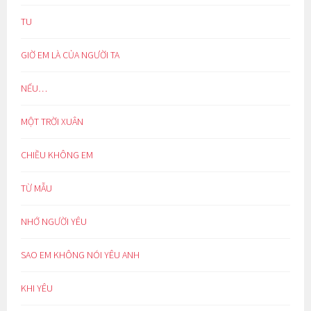
TU
GIỜ EM LÀ CỦA NGƯỜI TA
NẾU…
MỘT TRỜI XUÂN
CHIỀU KHÔNG EM
TỪ MẪU
NHỚ NGƯỜI YÊU
SAO EM KHÔNG NÓI YÊU ANH
KHI YÊU