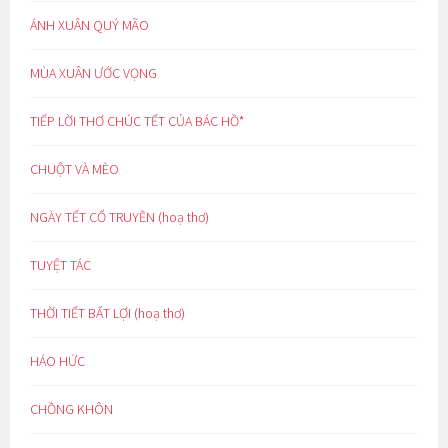
ÁNH XUÂN QUÝ MÃO
MÙA XUÂN ƯỚC VỌNG
TIẾP LỜI THƠ CHÚC TẾT CỦA BÁC HỒ*
CHUỘT VÀ MÈO
NGÀY TẾT CỔ TRUYỀN (hoạ thơ)
TUYỆT TÁC
THỜI TIẾT BẤT LỢI (hoạ thơ)
HÁO HỨC
CHỒNG KHÔN