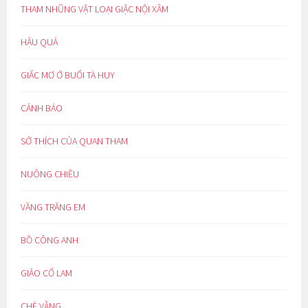
THAM NHŨNG VẶT LOẠI GIẶC NỘI XÂM
HẬU QUẢ
GIẤC MƠ Ở BUỔI TÀ HUY
CẢNH BÁO
SỞ THÍCH CỦA QUAN THAM
NUÔNG CHIỀU
VẦNG TRĂNG EM
BỒ CÔNG ANH
GIẢO CỔ LAM
CHÈ VẰNG