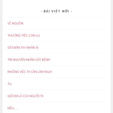
BÀI VIẾT MỚI
VỀ NGUỒN
THƯƠNG TIẾC CON LU
ĐÔI BÀN TAY NHÂN ÁI
TRỊ NGUYÊN NHÂN GÂY BỆNH
NHỮNG VIỆC TA CẦN LÀM NGAY
TU
GIỜ EM LÀ CỦA NGƯỜI TA
NẾU…