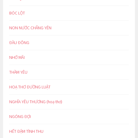
BÓC LỘT
NON NƯỚC CHẲNG YÊN
ĐẦU ĐÔNG
NHỚ MÃI
THẦM YÊU
HOẠ THƠ ĐƯỜNG LUẬT
NGHĨA YÊU THƯƠNG (hoạ thơ)
NGÓNG ĐỢI
HẾT ĐẬM TÌNH THU