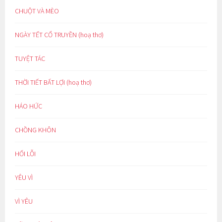
CHUỘT VÀ MÈO
NGÀY TẾT CỔ TRUYỀN (hoạ thơ)
TUYỆT TÁC
THỜI TIẾT BẤT LỢI (hoạ thơ)
HÁO HỨC
CHỒNG KHÔN
HỐI LỖI
YÊU VÌ
VÌ YÊU