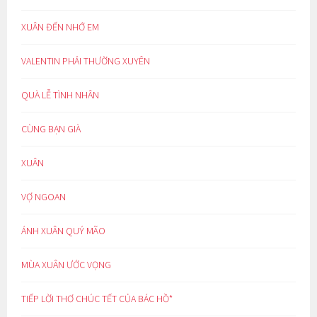
XUÂN ĐẾN NHỚ EM
VALENTIN PHẢI THƯỜNG XUYÊN
QUÀ LỄ TÌNH NHÂN
CÙNG BẠN GIÀ
XUÂN
VỢ NGOAN
ÁNH XUÂN QUÝ MÃO
MÙA XUÂN ƯỚC VỌNG
TIẾP LỜI THƠ CHÚC TẾT CỦA BÁC HỒ*