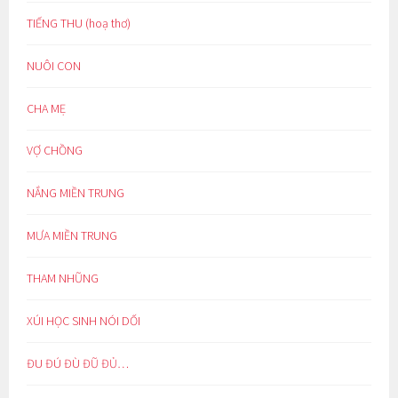
TIẾNG THU (hoạ thơ)
NUÔI CON
CHA MẸ
VỢ CHỒNG
NẮNG MIỀN TRUNG
MƯA MIỀN TRUNG
THAM NHŨNG
XÚI HỌC SINH NÓI DỐI
ĐU ĐÚ ĐÙ ĐŨ ĐỦ…