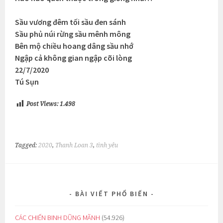
Sầu vương đêm tối sầu đen sánh
Sầu phủ núi rừng sầu mênh mông
Bên mộ chiều hoang dâng sầu nhớ
Ngập cả không gian ngập cõi lòng
22/7/2020
Tú Sụn
Post Views:
1.498
Tagged:
2020
,
Thanh Loan 3
,
tình yêu
BÀI VIẾT PHỔ BIẾN
CÁC CHIẾN BINH DŨNG MÃNH
(54.926)