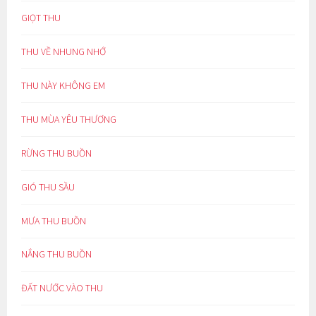
GIỌT THU
THU VỀ NHUNG NHỚ
THU NÀY KHÔNG EM
THU MÙA YÊU THƯƠNG
RỪNG THU BUỒN
GIÓ THU SẦU
MƯA THU BUỒN
NẮNG THU BUỒN
ĐẤT NƯỚC VÀO THU