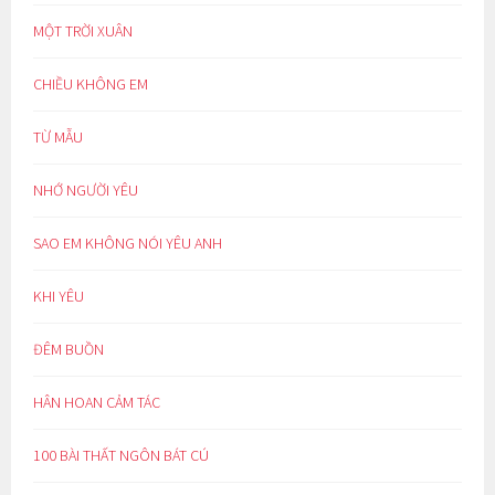
MỘT TRỜI XUÂN
CHIỀU KHÔNG EM
TỪ MẪU
NHỚ NGƯỜI YÊU
SAO EM KHÔNG NÓI YÊU ANH
KHI YÊU
ĐÊM BUỒN
HÂN HOAN CẢM TÁC
100 BÀI THẤT NGÔN BÁT CÚ