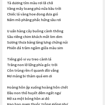
Tà dương tím màu rơi lã chã
Vầng mây loang phủ nửa bầu trời
Chiếc lá vàng hoe đong đưa gió
Nấm mồ phăng phắc hứng sầu rơi
U uẩn hàng cây buông cành thõng
Sầu riêng chim khách mắt lim dim
Sương thưa bảng lảng lưng chừng núi
Phiến đá trầm ngâm giữa màu sim
Tiếng gió vi vu treo cành lá
Trăng non lờ lững phía góc trời
Côn trùng rền rĩ quanh đồi vắng
Mơ màng bi thảm quá em ơi
Hoàng hôn ập xuống hoàng hôn chết
Đầu non thổ huyết đêm ngất ngư
Mờ xa một bóng hồn ai đó
Hao hao quen thuộc trông giống như…