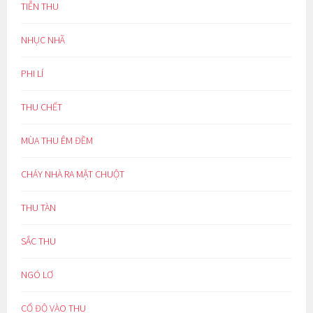
TIỄN THU
NHỤC NHÃ
PHI LÍ
THU CHẾT
MÙA THU ÊM ĐỀM
CHÁY NHÀ RA MẶT CHUỘT
THU TÀN
SẮC THU
NGÓ LƠ
CỔ ĐỘ VÀO THU