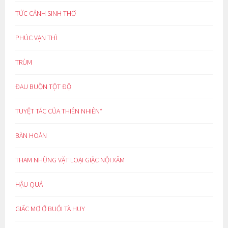
TỨC CẢNH SINH THƠ
PHÚC VẠN THÌ
TRÙM
ĐAU BUỒN TỘT ĐỘ
TUYỆT TÁC CỦA THIÊN NHIÊN*
BÀN HOÀN
THAM NHŨNG VẶT LOẠI GIẶC NỘI XÂM
HẬU QUẢ
GIẤC MƠ Ở BUỔI TÀ HUY