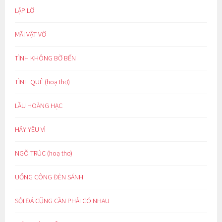
LẬP LỜ
MÃI VẬT VỜ
TÌNH KHÔNG BỜ BẾN
TÌNH QUÊ (hoạ thơ)
LẦU HOÀNG HẠC
HÃY YÊU VÌ
NGÕ TRÚC (hoạ thơ)
UỔNG CÔNG ĐÈN SÁNH
SỎI ĐÁ CŨNG CẦN PHẢI CÓ NHAU