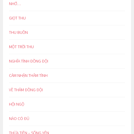
NHỚ…
GIỌT THU
THU BUỒN
MỘT TRỜI THU
NGHĨA TÌNH ĐỒNG ĐỘI
CẢM NHẬN THÂM TÌNH
VỀ THĂM ĐỒNG ĐỘI
HỘI NGỘ
NÀO CÓ ĐỦ
THỪA TIỀN – SỐNG YÊN