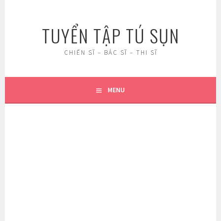
Skip
to
TUYỂN TẬP TÚ SỤN
content
CHIẾN SĨ – BÁC SĨ – THI SĨ
MENU