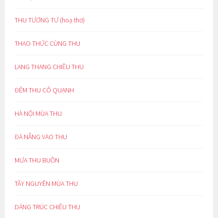
THU TƯƠNG TƯ (hoạ thơ)
THAO THỨC CÙNG THU
LANG THANG CHIỀU THU
ĐÊM THU CÔ QUẠNH
HÀ NỘI MÙA THU
ĐÀ NẴNG VÀO THU
MƯA THU BUỒN
TÂY NGUYÊN MÙA THU
DÁNG TRÚC CHIỀU THU