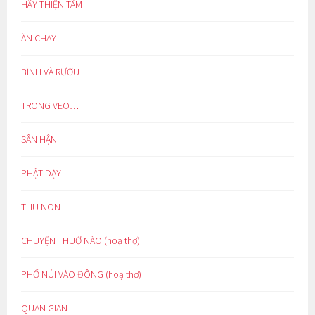
HÃY THIỆN TÂM
ĂN CHAY
BÌNH VÀ RƯỢU
TRONG VEO…
SÂN HẬN
PHẬT DẠY
THU NON
CHUYỆN THUỞ NÀO (hoạ thơ)
PHỐ NÚI VÀO ĐÔNG (hoạ thơ)
QUAN GIAN