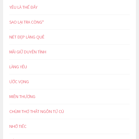
YÊU LÀ THẾ ĐẤY
SAO LẠI TRA CÒNG*
NÉT ĐẸP LÀNG QUÊ
MÃI GIỮ DUYÊN TÌNH
LÀNG YÊU
ƯỚC VỌNG
MIỀN THƯƠNG
CHÙM THƠ THẤT NGÔN TỨ CÚ
NHỚ TIẾC