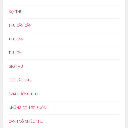
ĐỢI THU
THU CĂM CĂM
THU CẢM
THU CA
GIÓ THU
CÚC VÀO THU
ĐẬM HƯƠNG THU
NHỮNG CON SỐ BUỒN
CÁNH CÒ CHIỀU THU