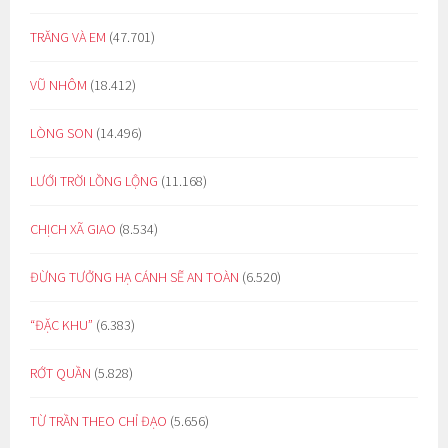
TRĂNG VÀ EM
(47.701)
VŨ NHÔM
(18.412)
LÒNG SON
(14.496)
LƯỚI TRỜI LỒNG LỘNG
(11.168)
CHỊCH XÃ GIAO
(8.534)
ĐỪNG TƯỞNG HẠ CÁNH SẼ AN TOÀN
(6.520)
“ĐẶC KHU”
(6.383)
RỚT QUẦN
(5.828)
TỪ TRẦN THEO CHỈ ĐẠO
(5.656)