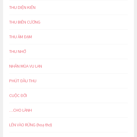
THU DIỆN KIẾN
THU BIÊN CƯƠNG
THU ẢM ĐẠM
THU NHỚ
NHÂN MÙA VU LAN
PHÚT ĐẦU THU
CUỘC ĐỜI
…CHO LÀNH
LẺN VÀO RỪNG (hoạ thơ)