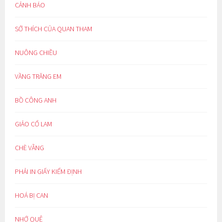
CẢNH BÁO
SỞ THÍCH CỦA QUAN THAM
NUÔNG CHIỀU
VẦNG TRĂNG EM
BỒ CÔNG ANH
GIẢO CỔ LAM
CHÈ VẰNG
PHẢI IN GIẤY KIỂM ĐỊNH
HOÁ BỊ CAN
NHỚ QUÊ