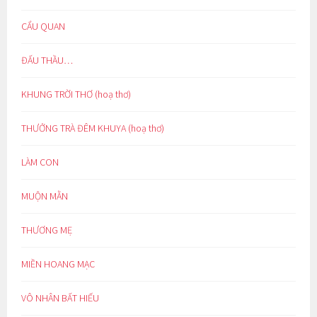
CẨU QUAN
ĐẤU THẦU…
KHUNG TRỜI THƠ (hoạ thơ)
THƯỞNG TRÀ ĐÊM KHUYA (hoạ thơ)
LÀM CON
MUỘN MẰN
THƯƠNG MẸ
MIỀN HOANG MẠC
VÔ NHÂN BẤT HIẾU