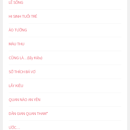
LẼ SỐNG
HI SINH TUỔI TRẺ
ẢO TƯỞNG
MÀU THU
CŨNG LÀ…(lẩy Kiều)
SỞ THÍCH BÁ VƠ
LẨY KIỀU
QUAN NÀO AN YÊN
DÂN GIAN QUAN THAM*
ƯỚC…