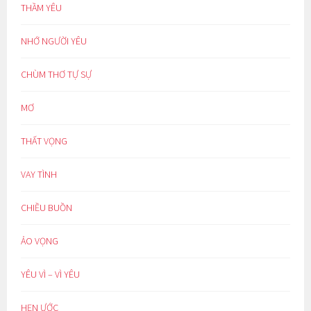
THẦM YÊU
NHỚ NGƯỜI YÊU
CHÙM THƠ TỰ SỰ
MƠ
THẤT VỌNG
VAY TÌNH
CHIỀU BUỒN
ẢO VỌNG
YÊU VÌ – VÌ YÊU
HẸN ƯỚC