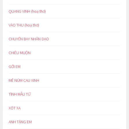
QUANG VINH (hoạ thơ)
VÀO THU (hoạ thơ)
CHUYẾN BAY NHÂN ĐẠO
CHIỀU MUỘN
GỞI EM
MÊ NÚM CAU XINH
TÌNH MẪU TỬ
XÓT XA
ANH TẶNG EM