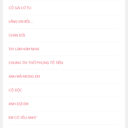
CÔ GÁI CƠ TU
VẮNG EM RỒI…
CHÁN ĐỜI
TAY LÀM HÀM NHAI
CHUNG TAY THỜ PHỤNG TỔ TIÊN
ANH MÃI MONG EM
CÔ ĐỘC
ANH ĐỢI EM
EM CÓ YÊU ANH?