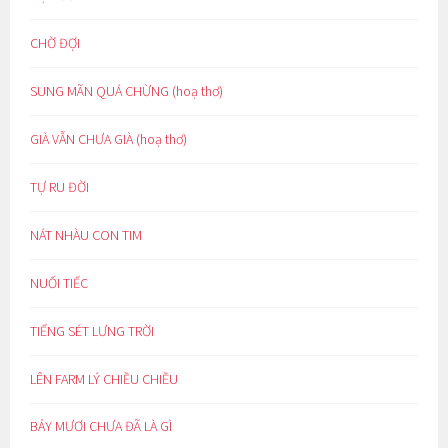
CHỜ ĐỢI
SUNG MÃN QUÁ CHỪNG (hoạ thơ)
GIÀ VẪN CHƯA GIÀ (hoạ thơ)
TỰ RU ĐỜI
NÁT NHÀU CON TIM
NUỐI TIẾC
TIẾNG SÉT LƯNG TRỜI
LÊN FARM LÝ CHIỀU CHIỀU
BẢY MƯƠI CHƯA ĐÃ LÀ GÌ