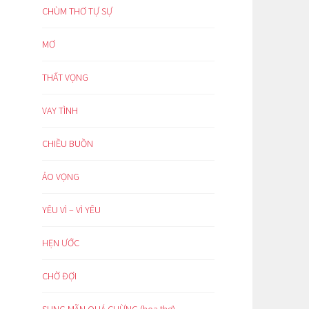
CHÙM THƠ TỰ SỰ
MƠ
THẤT VỌNG
VAY TÌNH
CHIỀU BUỒN
ẢO VỌNG
YÊU VÌ – VÌ YÊU
HẸN ƯỚC
CHỜ ĐỢI
SUNG MÃN QUÁ CHỪNG (hoạ thơ)