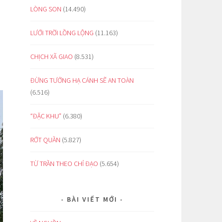
LÒNG SON
(14.490)
LƯỚI TRỜI LỒNG LỘNG
(11.163)
CHỊCH XÃ GIAO
(8.531)
ĐỪNG TƯỞNG HẠ CÁNH SẼ AN TOÀN
(6.516)
“ĐẶC KHU”
(6.380)
RỚT QUẦN
(5.827)
TỪ TRẦN THEO CHỈ ĐẠO
(5.654)
BÀI VIẾT MỚI