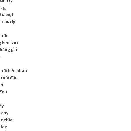
inh ly
t gì
tử biệt
 chia ly
i hờn
g keo sơn
 băng giá
n
mãi bên nhau
 mái đầu
ỡi
 đau
ày
g cay
 nghĩa
 lay