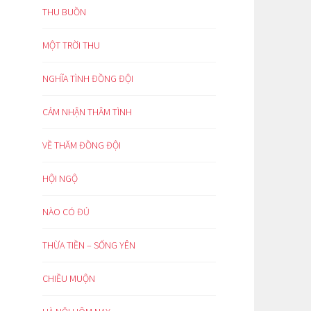
THU BUỒN
MỘT TRỜI THU
NGHĨA TÌNH ĐỒNG ĐỘI
CẢM NHẬN THÂM TÌNH
VỀ THĂM ĐỒNG ĐỘI
HỘI NGỘ
NÀO CÓ ĐỦ
THỪA TIỀN – SỐNG YÊN
CHIỀU MUỘN