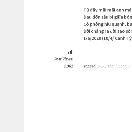
Từ đây mãi mãi anh mấ
Đau đớn sầu bi giữa bó
Cô phòng hiu quạnh, b
Đời chẳng ra đời sao s
1/6/2020 (10/4/ Canh Tý
Post Views:
1.361
Tagged:
2020
,
Thanh Loan 3
,