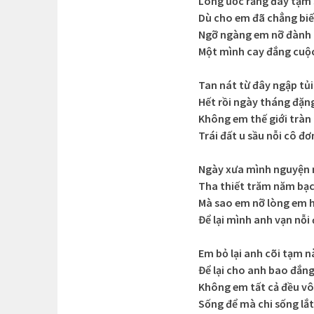
Lòng ước rằng đây tạm s
Dù cho em đã chẳng biế
Ngỡ ngàng em nỡ đành 
Một mình cay đắng cuộc
Tan nát từ đây ngập tủ
Hết rồi ngày tháng đặn
Không em thế giới tràn
Trái đất u sầu nỗi cô đơ
Ngày xưa mình nguyện 
Tha thiết trăm năm bạc
Mà sao em nỡ lòng em h
Để lại mình anh vạn nỗi
Em bỏ lại anh cõi tạm n
Để lại cho anh bao đắn
Không em tất cả đều vô
Sống để mà chi sống lắt