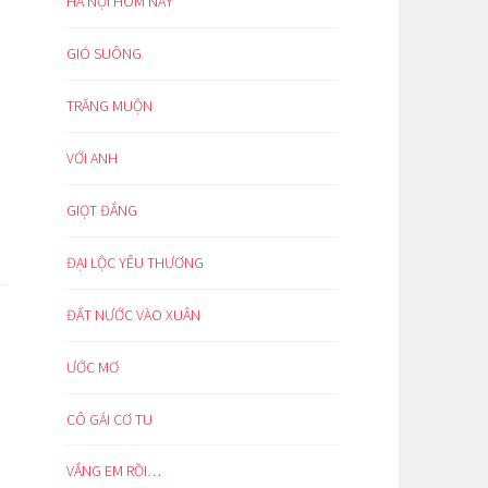
HÀ NỘI HÔM NAY
GIÓ SUÔNG
TRĂNG MUỘN
VỚI ANH
GIỌT ĐẮNG
ĐẠI LỘC YÊU THƯƠNG
ĐẤT NƯỚC VÀO XUÂN
ƯỚC MƠ
CÔ GÁI CƠ TU
VẮNG EM RỒI…