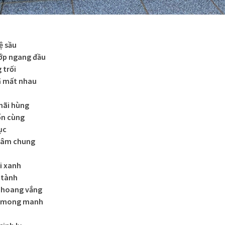
ệ sầu
hớp ngang đầu
 trối
ã mất nhau
hãi hùng
ốn cùng
ục
 lâm chung
i xanh
n tành
n hoang vắng
á mong manh