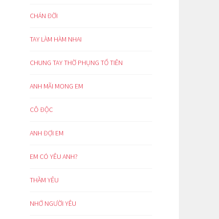
CHÁN ĐỜI
TAY LÀM HÀM NHAI
CHUNG TAY THỜ PHỤNG TỔ TIÊN
ANH MÃI MONG EM
CÔ ĐỘC
ANH ĐỢI EM
EM CÓ YÊU ANH?
THẦM YÊU
NHỚ NGƯỜI YÊU