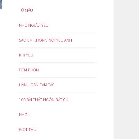
TỪ MẪU
NHỚ NGƯỜI YÊU
SAO EM KHÔNG NÓI YÊU ANH
KHI YÊU
ĐÊM BUỒN
HÂN HOAN CẢM TÁC
100 BÀI THẤT NGÔN BÁT CÚ
NHỚ…
GIỌT THU