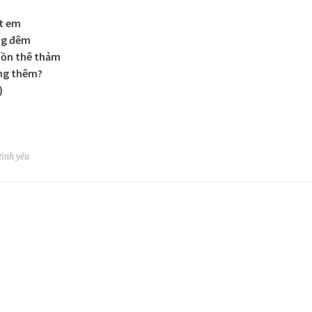
t em
ng đêm
uồn thê thảm
ống thêm?
)
tình yêu