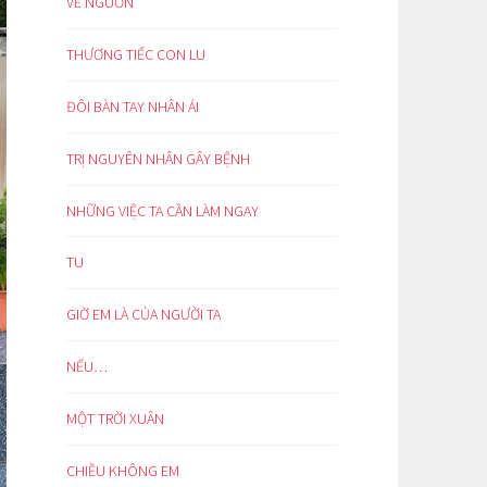
VỀ NGUỒN
THƯƠNG TIẾC CON LU
ĐÔI BÀN TAY NHÂN ÁI
TRỊ NGUYÊN NHÂN GÂY BỆNH
NHỮNG VIỆC TA CẦN LÀM NGAY
TU
GIỜ EM LÀ CỦA NGƯỜI TA
NẾU…
MỘT TRỜI XUÂN
CHIỀU KHÔNG EM