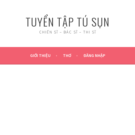
TUYỂN TẬP TÚ SỤN
CHIẾN SĨ – BÁC SĨ – THI SĨ
GIỚI THIỆU
THƠ
ĐĂNG NHẬP