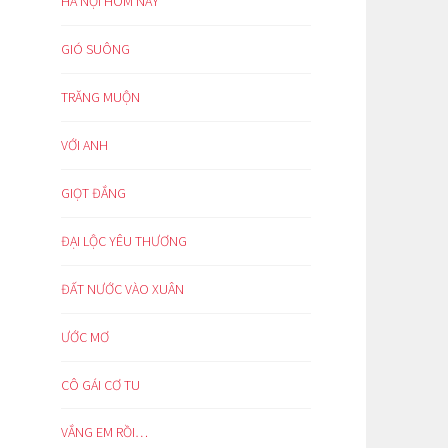
HÀ NỘI HÔM NAY
GIÓ SUÔNG
TRĂNG MUỘN
VỚI ANH
GIỌT ĐẮNG
ĐẠI LỘC YÊU THƯƠNG
ĐẤT NƯỚC VÀO XUÂN
ƯỚC MƠ
CÔ GÁI CƠ TU
VẮNG EM RỒI…