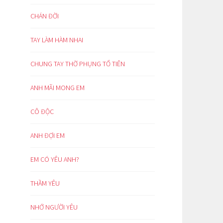
CHÁN ĐỜI
TAY LÀM HÀM NHAI
CHUNG TAY THỜ PHỤNG TỔ TIÊN
ANH MÃI MONG EM
CÔ ĐỘC
ANH ĐỢI EM
EM CÓ YÊU ANH?
THẦM YÊU
NHỚ NGƯỜI YÊU