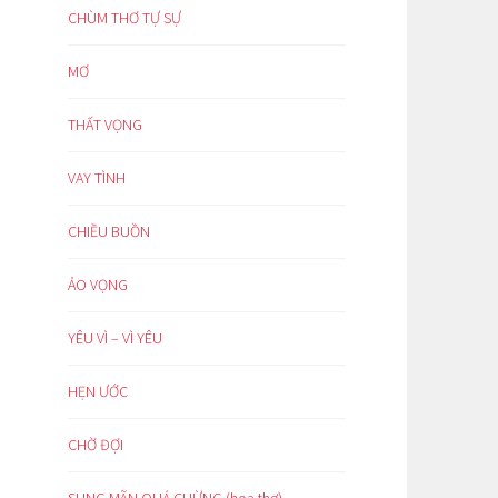
CHÙM THƠ TỰ SỰ
MƠ
THẤT VỌNG
VAY TÌNH
CHIỀU BUỒN
ẢO VỌNG
YÊU VÌ – VÌ YÊU
HẸN ƯỚC
CHỜ ĐỢI
SUNG MÃN QUÁ CHỪNG (hoạ thơ)