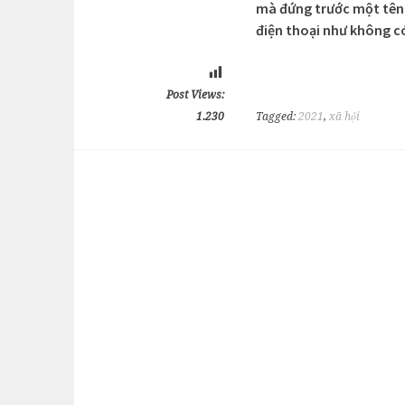
mà đứng trước một tên
điện thoại như không có
Post Views:
1.230
Tagged:
2021
,
xã hội