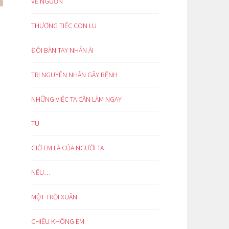
VỀ NGUỒN
THƯƠNG TIẾC CON LU
ĐÔI BÀN TAY NHÂN ÁI
TRỊ NGUYÊN NHÂN GÂY BỆNH
NHỮNG VIỆC TA CẦN LÀM NGAY
TU
GIỜ EM LÀ CỦA NGƯỜI TA
NẾU…
MỘT TRỜI XUÂN
CHIỀU KHÔNG EM