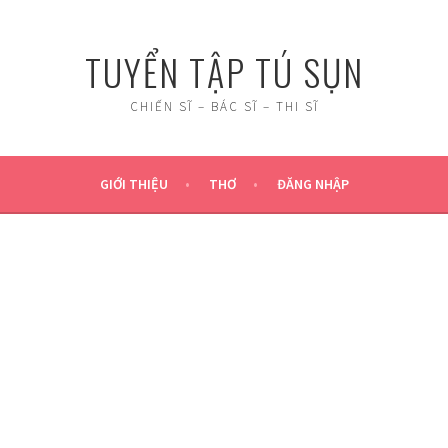
TUYỂN TẬP TÚ SỤN
CHIẾN SĨ – BÁC SĨ – THI SĨ
GIỚI THIỆU
THƠ
ĐĂNG NHẬP