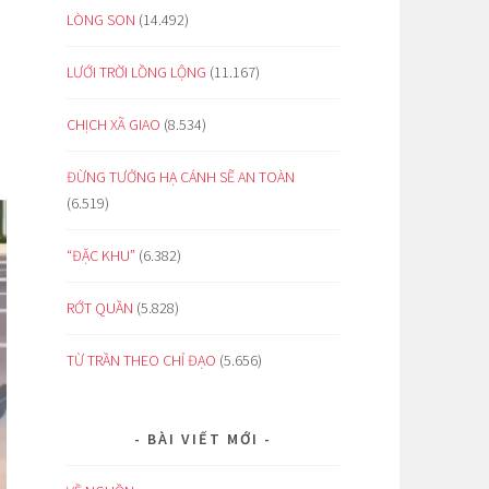
LÒNG SON
(14.492)
LƯỚI TRỜI LỒNG LỘNG
(11.167)
CHỊCH XÃ GIAO
(8.534)
ĐỪNG TƯỞNG HẠ CÁNH SẼ AN TOÀN
(6.519)
“ĐẶC KHU”
(6.382)
RỚT QUẦN
(5.828)
TỪ TRẦN THEO CHỈ ĐẠO
(5.656)
BÀI VIẾT MỚI