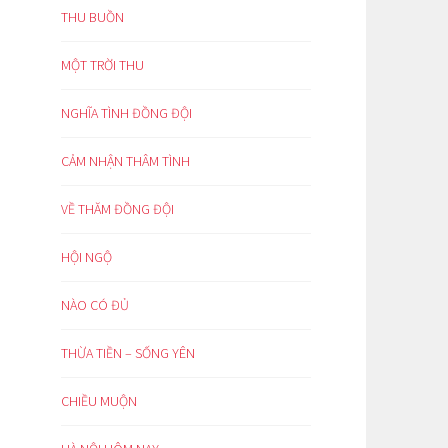
THU BUỒN
MỘT TRỜI THU
NGHĨA TÌNH ĐỒNG ĐỘI
CẢM NHẬN THÂM TÌNH
VỀ THĂM ĐỒNG ĐỘI
HỘI NGỘ
NÀO CÓ ĐỦ
THỪA TIỀN – SỐNG YÊN
CHIỀU MUỘN