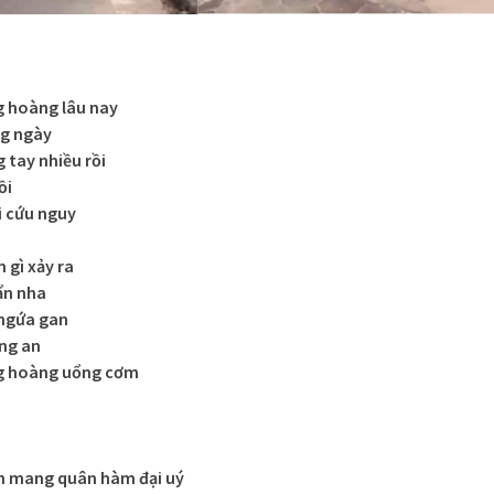
g hoàng lâu nay
ng ngày
 tay nhiều rồi
ồi
i cứu nguy
 gì xảy ra
ẩn nha
à ngứa gan
ng an
ng hoàng uổng cơm
an mang quân hàm đại uý