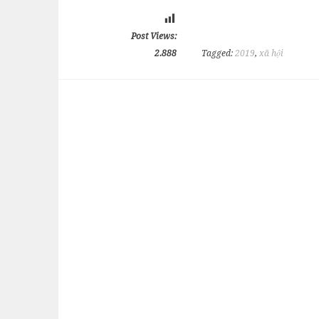
Post Views:
2.888
Tagged:
2019
,
xã hội