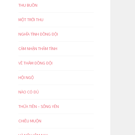
THU BUỒN
MỘT TRỜI THU
NGHĨA TÌNH ĐỒNG ĐỘI
CẢM NHẬN THÂM TÌNH
VỀ THĂM ĐỒNG ĐỘI
HỘI NGỘ
NÀO CÓ ĐỦ
THỪA TIỀN – SỐNG YÊN
CHIỀU MUỘN