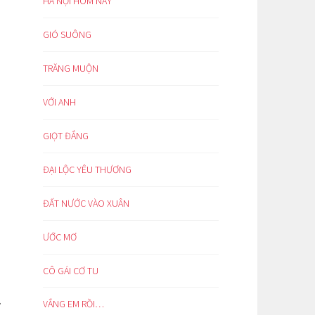
HÀ NỘI HÔM NAY
GIÓ SUÔNG
TRĂNG MUỘN
VỚI ANH
GIỌT ĐẮNG
ĐẠI LỘC YÊU THƯƠNG
ĐẤT NƯỚC VÀO XUÂN
ƯỚC MƠ
CÔ GÁI CƠ TU
.
VẮNG EM RỒI…