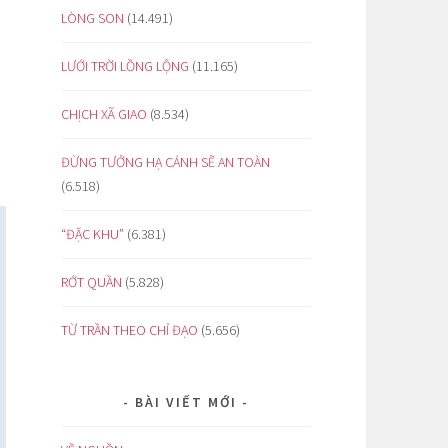
LÒNG SON
(14.491)
LƯỚI TRỜI LỒNG LỘNG
(11.165)
CHỊCH XÃ GIAO
(8.534)
ĐỪNG TƯỞNG HẠ CÁNH SẼ AN TOÀN
(6.518)
“ĐẶC KHU”
(6.381)
RỚT QUẦN
(5.828)
TỪ TRẦN THEO CHỈ ĐẠO
(5.656)
BÀI VIẾT MỚI