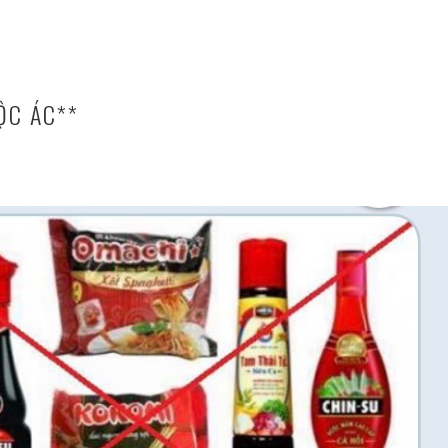
ỘC ÁC**