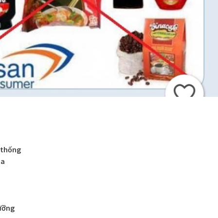
 thống
ta
ưỡng