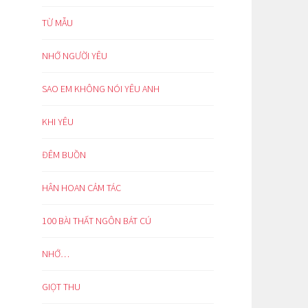
TỪ MẪU
NHỚ NGƯỜI YÊU
SAO EM KHÔNG NÓI YÊU ANH
KHI YÊU
ĐÊM BUỒN
HÂN HOAN CẢM TÁC
100 BÀI THẤT NGÔN BÁT CÚ
NHỚ…
GIỌT THU