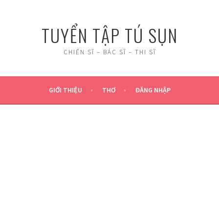
TUYỂN TẬP TÚ SỤN
CHIẾN SĨ – BÁC SĨ – THI SĨ
GIỚI THIỆU
THƠ
ĐĂNG NHẬP