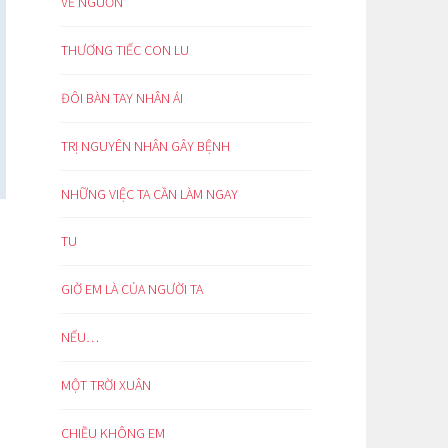
VỀ NGUỒN
THƯƠNG TIẾC CON LU
ĐÔI BÀN TAY NHÂN ÁI
TRỊ NGUYÊN NHÂN GÂY BỆNH
NHỮNG VIỆC TA CẦN LÀM NGAY
TU
GIỜ EM LÀ CỦA NGƯỜI TA
NẾU…
MỘT TRỜI XUÂN
CHIỀU KHÔNG EM