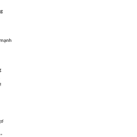
ng
 mạnh
g
t
!
gơ
m”