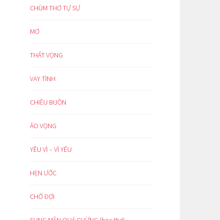
CHÙM THƠ TỰ SỰ
MƠ
THẤT VỌNG
VAY TÌNH
CHIỀU BUỒN
ẢO VỌNG
YÊU VÌ – VÌ YÊU
HẸN ƯỚC
CHỜ ĐỢI
SUNG MÃN QUÁ CHỪNG (hoạ thơ)