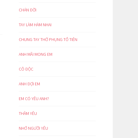
CHÁN ĐỜI
TAY LÀM HÀM NHAI
CHUNG TAY THỜ PHỤNG TỔ TIÊN
ANH MÃI MONG EM
CÔ ĐỘC
ANH ĐỢI EM
EM CÓ YÊU ANH?
THẦM YÊU
NHỚ NGƯỜI YÊU