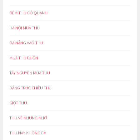
ĐÊM THU CÔ QUẠNH
HÀ NỘI MÙA THU
ĐÀ NẴNG VÀO THU
MƯA THU BUỒN
TÂY NGUYÊN MÙA THU
DÁNG TRÚC CHIỀU THU
GIỌT THU
THU VỀ NHUNG NHỚ
THU NÀY KHÔNG EM