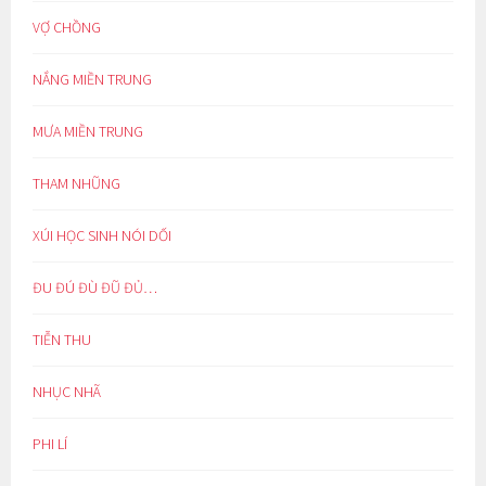
VỢ CHỒNG
NẮNG MIỀN TRUNG
MƯA MIỀN TRUNG
THAM NHŨNG
XÚI HỌC SINH NÓI DỐI
ĐU ĐÚ ĐÙ ĐŨ ĐỦ…
TIỄN THU
NHỤC NHÃ
PHI LÍ