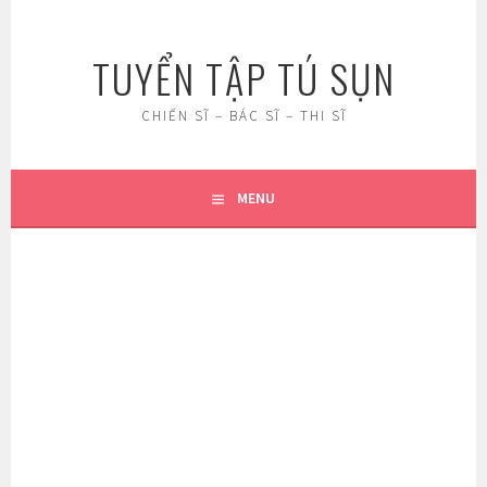
Skip
to
TUYỂN TẬP TÚ SỤN
content
CHIẾN SĨ – BÁC SĨ – THI SĨ
MENU