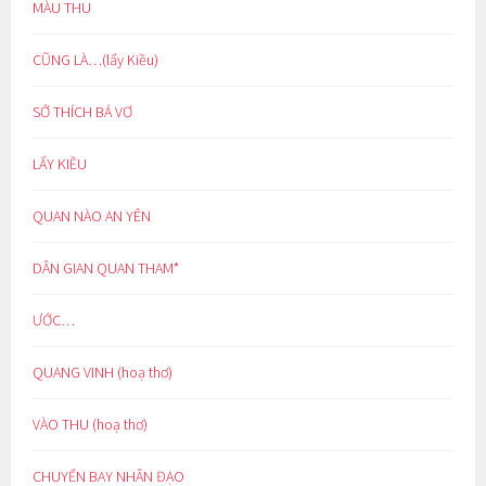
MÀU THU
CŨNG LÀ…(lẩy Kiều)
SỞ THÍCH BÁ VƠ
LẨY KIỀU
QUAN NÀO AN YÊN
DÂN GIAN QUAN THAM*
ƯỚC…
QUANG VINH (hoạ thơ)
VÀO THU (hoạ thơ)
CHUYẾN BAY NHÂN ĐẠO