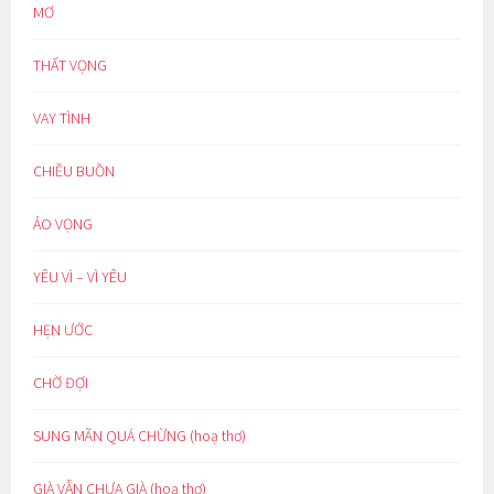
MƠ
THẤT VỌNG
VAY TÌNH
CHIỀU BUỒN
ẢO VỌNG
YÊU VÌ – VÌ YÊU
HẸN ƯỚC
CHỜ ĐỢI
SUNG MÃN QUÁ CHỪNG (hoạ thơ)
GIÀ VẪN CHƯA GIÀ (hoạ thơ)