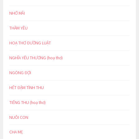
NHỚ MÃI
THẦM YÊU
HOẠ THƠ ĐƯỜNG LUẬT
NGHĨA YÊU THƯƠNG (hoạ thơ)
NGÓNG ĐỢI
HẾT ĐẬM TÌNH THU
TIẾNG THU (hoạ thơ)
NUÔI CON
CHA MẸ