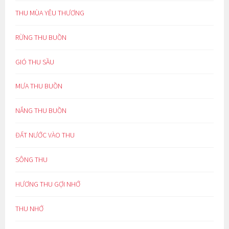
THU MÙA YÊU THƯƠNG
RỪNG THU BUỒN
GIÓ THU SẦU
MƯA THU BUỒN
NẮNG THU BUỒN
ĐẤT NƯỚC VÀO THU
SÔNG THU
HƯƠNG THU GỢI NHỚ
THU NHỚ