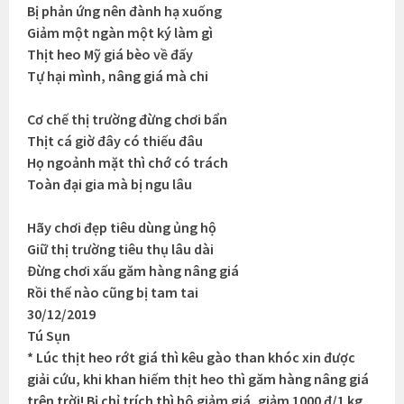
Bị phản ứng nên đành hạ xuống
Giảm một ngàn một ký làm gì
Thịt heo Mỹ giá bèo về đấy
Tự hại mình, nâng giá mà chi
Cơ chế thị trường đừng chơi bẩn
Thịt cá giờ đây có thiếu đâu
Họ ngoảnh mặt thì chớ có trách
Toàn đại gia mà bị ngu lâu
Hãy chơi đẹp tiêu dùng ủng hộ
Giữ thị trường tiêu thụ lâu dài
Đừng chơi xấu găm hàng nâng giá
Rồi thế nào cũng bị tam tai
30/12/2019
Tú Sụn
* Lúc thịt heo rớt giá thì kêu gào than khóc xin được
giải cứu, khi khan hiếm thịt heo thì găm hàng nâng giá
trên trời! Bị chỉ trích thì hô giảm giá, giảm 1000 đ/1 kg