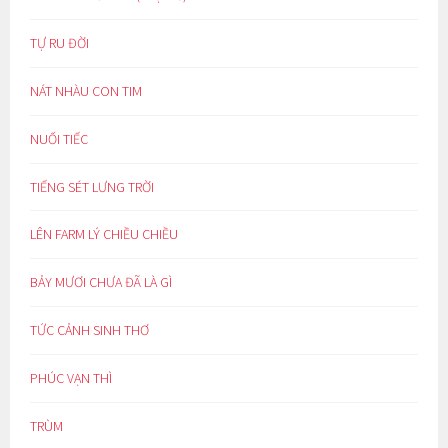
TỰ RU ĐỜI
NÁT NHÀU CON TIM
NUỐI TIẾC
TIẾNG SÉT LƯNG TRỜI
LÊN FARM LÝ CHIỀU CHIỀU
BẢY MƯƠI CHƯA ĐÃ LÀ GÌ
TỨC CẢNH SINH THƠ
PHÚC VẠN THÌ
TRÙM