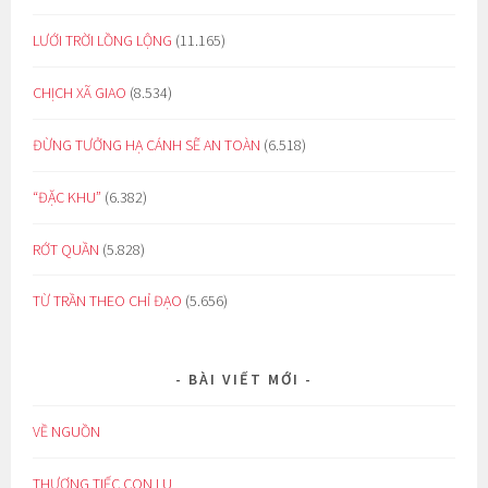
LƯỚI TRỜI LỒNG LỘNG
(11.165)
CHỊCH XÃ GIAO
(8.534)
ĐỪNG TƯỞNG HẠ CÁNH SẼ AN TOÀN
(6.518)
“ĐẶC KHU”
(6.382)
RỚT QUẦN
(5.828)
TỪ TRẦN THEO CHỈ ĐẠO
(5.656)
BÀI VIẾT MỚI
VỀ NGUỒN
THƯƠNG TIẾC CON LU