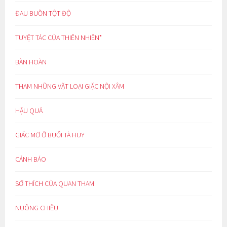
ĐAU BUỒN TỘT ĐỘ
TUYỆT TÁC CỦA THIÊN NHIÊN*
BÀN HOÀN
THAM NHŨNG VẶT LOẠI GIẶC NỘI XÂM
HẬU QUẢ
GIẤC MƠ Ở BUỔI TÀ HUY
CẢNH BÁO
SỞ THÍCH CỦA QUAN THAM
NUÔNG CHIỀU