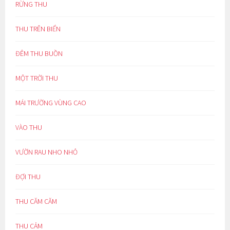
RỪNG THU
THU TRÊN BIỂN
ĐÊM THU BUỒN
MỘT TRỜI THU
MÁI TRƯỜNG VÙNG CAO
VÀO THU
VƯỜN RAU NHO NHỎ
ĐỢI THU
THU CĂM CĂM
THU CẢM