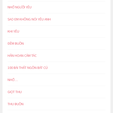
NHỚ NGƯỜI YÊU
SAO EM KHÔNG NÓI YÊU ANH
KHI YÊU
ĐÊM BUỒN
HÂN HOAN CẢM TÁC
100 BÀI THẤT NGÔN BÁT CÚ
NHỚ…
GIỌT THU
THU BUỒN