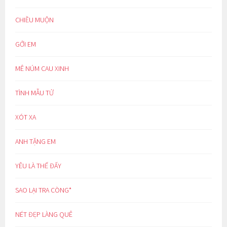
CHIỀU MUỘN
GỞI EM
MÊ NÚM CAU XINH
TÌNH MẪU TỬ
XÓT XA
ANH TẶNG EM
YÊU LÀ THẾ ĐẤY
SAO LẠI TRA CÒNG*
NÉT ĐẸP LÀNG QUÊ