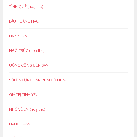
TÌNH QUÊ (hoạ thơ)
LẦU HOÀNG HẠC
HÃY YÊU VÌ
NGÕ TRÚC (hoạ thơ)
UỔNG CÔNG ĐÈN SÁNH
SỎI ĐÁ CŨNG CẦN PHẢI CÓ NHAU
GIÁ TRỊ TÌNH YÊU
NHỚ VỀ EM (hoạ thơ)
NẮNG XUÂN