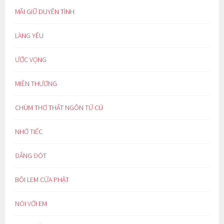
MÃI GIỮ DUYÊN TÌNH
LÀNG YÊU
ƯỚC VỌNG
MIỀN THƯƠNG
CHÙM THƠ THẤT NGÔN TỨ CÚ
NHỚ TIẾC
ĐẮNG ĐÓT
BÔI LEM CỬA PHẬT
NÓI VỚI EM