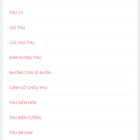
THU CA
GIÓ THU
CÚC VÀO THU
ĐẬM HƯƠNG THU
NHỮNG CON SỐ BUỒN
CÁNH CÒ CHIỀU THU
THU DIỆN KIẾN
THU BIÊN CƯƠNG
THU ẢM ĐẠM