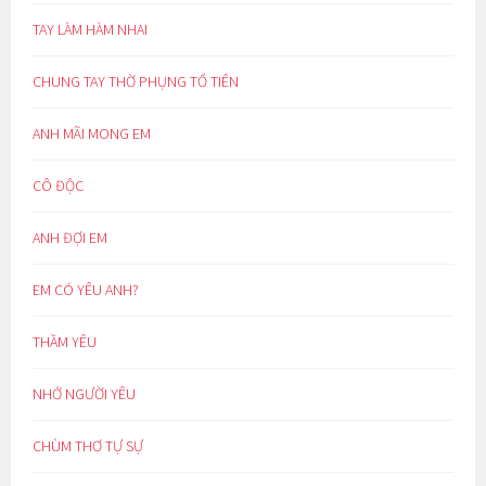
TAY LÀM HÀM NHAI
CHUNG TAY THỜ PHỤNG TỔ TIÊN
ANH MÃI MONG EM
CÔ ĐỘC
ANH ĐỢI EM
EM CÓ YÊU ANH?
THẦM YÊU
NHỚ NGƯỜI YÊU
CHÙM THƠ TỰ SỰ