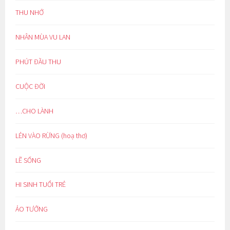
THU NHỚ
NHÂN MÙA VU LAN
PHÚT ĐẦU THU
CUỘC ĐỜI
…CHO LÀNH
LẺN VÀO RỪNG (hoạ thơ)
LẼ SỐNG
HI SINH TUỔI TRẺ
ẢO TƯỞNG