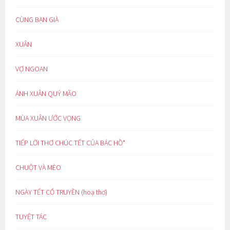
CÙNG BẠN GIÀ
XUÂN
VỢ NGOAN
ÁNH XUÂN QUÝ MÃO
MÙA XUÂN ƯỚC VỌNG
TIẾP LỜI THƠ CHÚC TẾT CỦA BÁC HỒ*
CHUỘT VÀ MÈO
NGÀY TẾT CỔ TRUYỀN (hoạ thơ)
TUYỆT TÁC