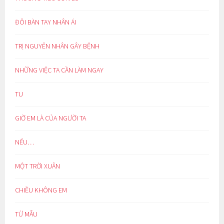
ĐÔI BÀN TAY NHÂN ÁI
TRỊ NGUYÊN NHÂN GÂY BỆNH
NHỮNG VIỆC TA CẦN LÀM NGAY
TU
GIỜ EM LÀ CỦA NGƯỜI TA
NẾU…
MỘT TRỜI XUÂN
CHIỀU KHÔNG EM
TỪ MẪU