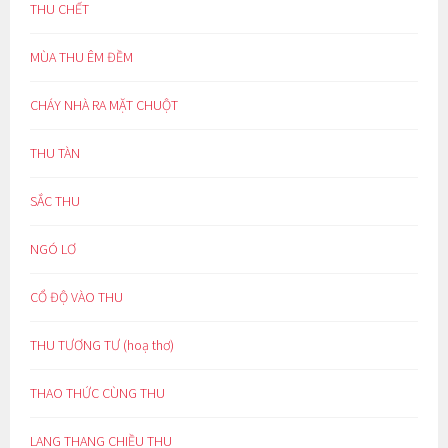
THU CHẾT
MÙA THU ÊM ĐỀM
CHÁY NHÀ RA MẶT CHUỘT
THU TÀN
SẮC THU
NGÓ LƠ
CỔ ĐỘ VÀO THU
THU TƯƠNG TƯ (hoạ thơ)
THAO THỨC CÙNG THU
LANG THANG CHIỀU THU