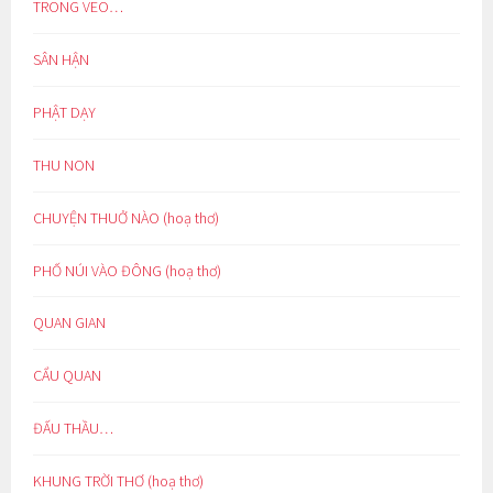
TRONG VEO…
SÂN HẬN
PHẬT DẠY
THU NON
CHUYỆN THUỞ NÀO (hoạ thơ)
PHỐ NÚI VÀO ĐÔNG (hoạ thơ)
QUAN GIAN
CẨU QUAN
ĐẤU THẦU…
KHUNG TRỜI THƠ (hoạ thơ)