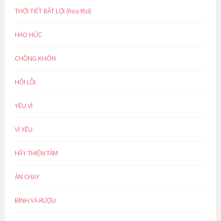
THỜI TIẾT BẤT LỢI (hoạ thơ)
HÁO HỨC
CHỒNG KHÔN
HỐI LỖI
YÊU VÌ
VÌ YÊU
HÃY THIỆN TÂM
ĂN CHAY
BÌNH VÀ RƯỢU