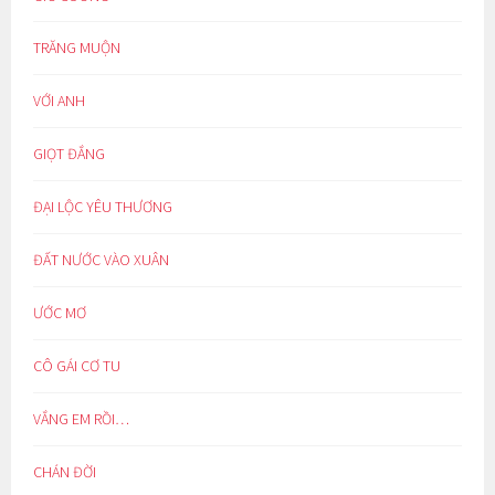
TRĂNG MUỘN
VỚI ANH
GIỌT ĐẮNG
ĐẠI LỘC YÊU THƯƠNG
ĐẤT NƯỚC VÀO XUÂN
ƯỚC MƠ
CÔ GÁI CƠ TU
VẮNG EM RỒI…
CHÁN ĐỜI