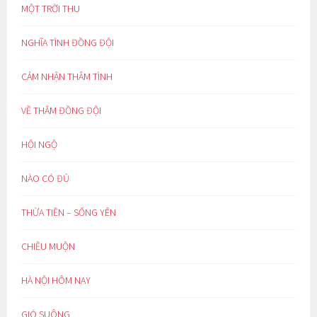
MỘT TRỜI THU
NGHĨA TÌNH ĐỒNG ĐỘI
CẢM NHẬN THÂM TÌNH
VỀ THĂM ĐỒNG ĐỘI
HỘI NGỘ
NÀO CÓ ĐỦ
THỪA TIỀN – SỐNG YÊN
CHIỀU MUỘN
HÀ NỘI HÔM NAY
GIÓ SUÔNG