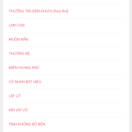
THƯỞNG TRÀ ĐÊM KHUYA (hoạ thơ)
LÀM CON
MUỘN MẰN
THƯƠNG MẸ
MIỀN HOANG MẠC
VÔ NHÂN BẤT HIẾU
LẬP LỜ
MÃI VẬT VỜ
TÌNH KHÔNG BỜ BẾN