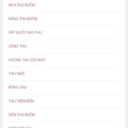
MƯA THU BUỒN
NẮNG THU BUỒN
ĐẤT NƯỚC VÀO THU
SÔNG THU
HƯƠNG THU GỢI NHỚ
THU NHỚ
RỪNG THU
THU TRÊN BIỂN
ĐÊM THU BUỒN