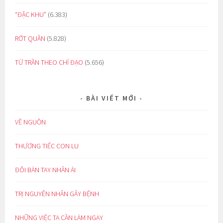
“ĐẶC KHU”
(6.383)
RỚT QUẦN
(5.828)
TỪ TRẦN THEO CHỈ ĐẠO
(5.656)
BÀI VIẾT MỚI
VỀ NGUỒN
THƯƠNG TIẾC CON LU
ĐÔI BÀN TAY NHÂN ÁI
TRỊ NGUYÊN NHÂN GÂY BỆNH
NHỮNG VIỆC TA CẦN LÀM NGAY