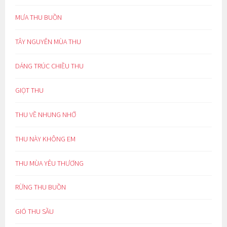
MƯA THU BUỒN
TÂY NGUYÊN MÙA THU
DÁNG TRÚC CHIỀU THU
GIỌT THU
THU VỀ NHUNG NHỚ
THU NÀY KHÔNG EM
THU MÙA YÊU THƯƠNG
RỪNG THU BUỒN
GIÓ THU SẦU