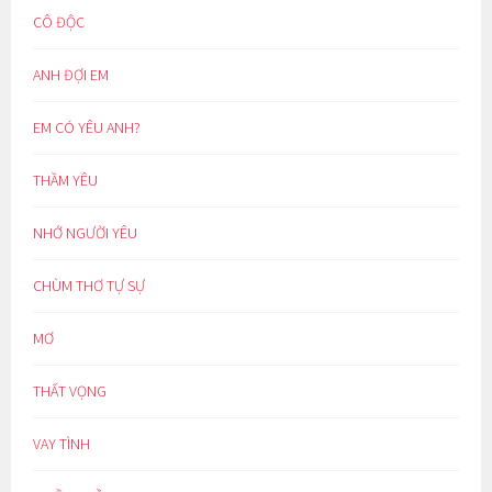
CÔ ĐỘC
ANH ĐỢI EM
EM CÓ YÊU ANH?
THẦM YÊU
NHỚ NGƯỜI YÊU
CHÙM THƠ TỰ SỰ
MƠ
THẤT VỌNG
VAY TÌNH