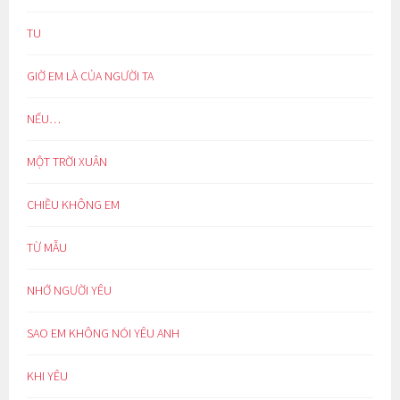
TU
GIỜ EM LÀ CỦA NGƯỜI TA
NẾU…
MỘT TRỜI XUÂN
CHIỀU KHÔNG EM
TỪ MẪU
NHỚ NGƯỜI YÊU
SAO EM KHÔNG NÓI YÊU ANH
KHI YÊU