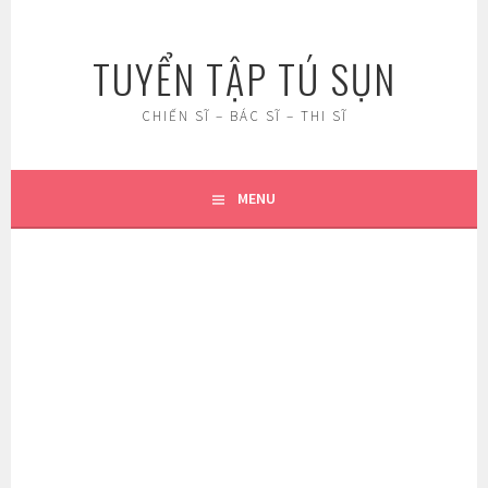
Skip
to
TUYỂN TẬP TÚ SỤN
content
CHIẾN SĨ – BÁC SĨ – THI SĨ
MENU