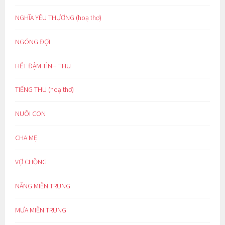
NGHĨA YÊU THƯƠNG (hoạ thơ)
NGÓNG ĐỢI
HẾT ĐẬM TÌNH THU
TIẾNG THU (hoạ thơ)
NUÔI CON
CHA MẸ
VỢ CHỒNG
NẮNG MIỀN TRUNG
MƯA MIỀN TRUNG