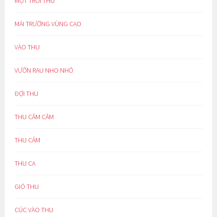
MỘT TRỜI THU
MÁI TRƯỜNG VÙNG CAO
VÀO THU
VƯỜN RAU NHO NHỎ
ĐỢI THU
THU CĂM CĂM
THU CẢM
THU CA
GIÓ THU
CÚC VÀO THU