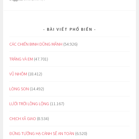
BÀI VIẾT PHỔ BIẾN
CÁC CHIẾN BINH DŨNG MÃNH
(54.926)
TRĂNG VÀ EM
(47.701)
VŨ NHÔM
(18.412)
LÒNG SON
(14.492)
LƯỚI TRỜI LỒNG LỘNG
(11.167)
CHỊCH XÃ GIAO
(8.534)
ĐỪNG TƯỞNG HẠ CÁNH SẼ AN TOÀN
(6.520)