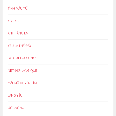
TÌNH MẪU TỬ
XÓT XA
ANH TẶNG EM
YÊU LÀ THẾ ĐẤY
SAO LẠI TRA CÒNG*
NÉT ĐẸP LÀNG QUÊ
MÃI GIỮ DUYÊN TÌNH
LÀNG YÊU
ƯỚC VỌNG