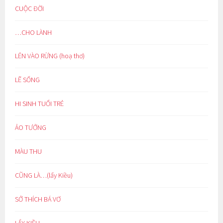
CUỘC ĐỜI
…CHO LÀNH
LẺN VÀO RỪNG (hoạ thơ)
LẼ SỐNG
HI SINH TUỔI TRẺ
ẢO TƯỞNG
MÀU THU
CŨNG LÀ…(lẩy Kiều)
SỞ THÍCH BÁ VƠ