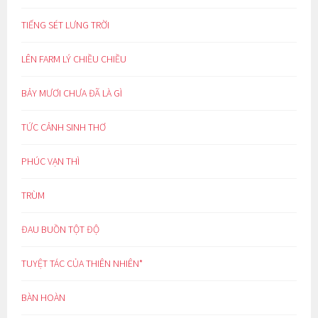
TIẾNG SÉT LƯNG TRỜI
LÊN FARM LÝ CHIỀU CHIỀU
BẢY MƯƠI CHƯA ĐÃ LÀ GÌ
TỨC CẢNH SINH THƠ
PHÚC VẠN THÌ
TRÙM
ĐAU BUỒN TỘT ĐỘ
TUYỆT TÁC CỦA THIÊN NHIÊN*
BÀN HOÀN