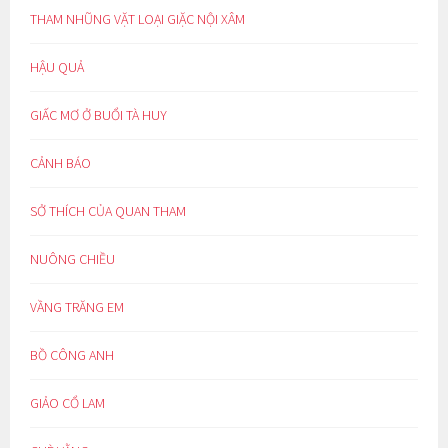
THAM NHŨNG VẶT LOẠI GIẶC NỘI XÂM
HẬU QUẢ
GIẤC MƠ Ở BUỔI TÀ HUY
CẢNH BÁO
SỞ THÍCH CỦA QUAN THAM
NUÔNG CHIỀU
VẦNG TRĂNG EM
BỒ CÔNG ANH
GIẢO CỔ LAM