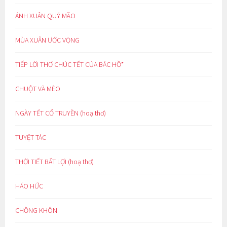
ÁNH XUÂN QUÝ MÃO
MÙA XUÂN ƯỚC VỌNG
TIẾP LỜI THƠ CHÚC TẾT CỦA BÁC HỒ*
CHUỘT VÀ MÈO
NGÀY TẾT CỔ TRUYỀN (hoạ thơ)
TUYỆT TÁC
THỜI TIẾT BẤT LỢI (hoạ thơ)
HÁO HỨC
CHỒNG KHÔN