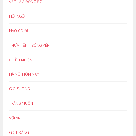
VỀ THĂM ĐỒNG ĐỘI
HỘI NGỘ
NÀO CÓ ĐỦ
THỪA TIỀN – SỐNG YÊN
CHIỀU MUỘN
HÀ NỘI HÔM NAY
GIÓ SUÔNG
TRĂNG MUỘN
VỚI ANH
GIỌT ĐẮNG