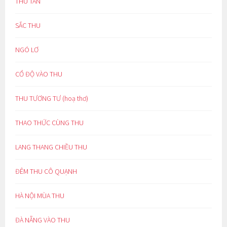
THU TÀN
SẮC THU
NGÓ LƠ
CỔ ĐỘ VÀO THU
THU TƯƠNG TƯ (hoạ thơ)
THAO THỨC CÙNG THU
LANG THANG CHIỀU THU
ĐÊM THU CÔ QUẠNH
HÀ NỘI MÙA THU
ĐÀ NẴNG VÀO THU