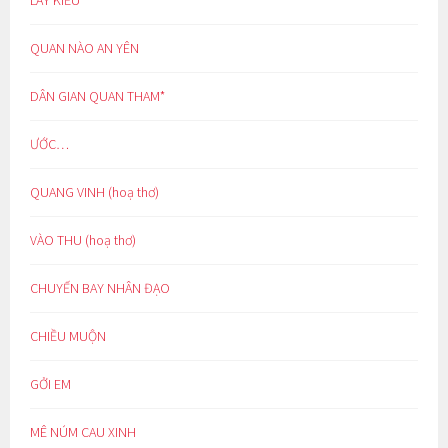
LẨY KIỀU
QUAN NÀO AN YÊN
DÂN GIAN QUAN THAM*
ƯỚC…
QUANG VINH (hoạ thơ)
VÀO THU (hoạ thơ)
CHUYẾN BAY NHÂN ĐẠO
CHIỀU MUỘN
GỞI EM
MÊ NÚM CAU XINH