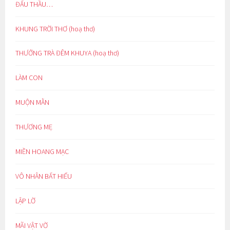
ĐẤU THẦU…
KHUNG TRỜI THƠ (hoạ thơ)
THƯỞNG TRÀ ĐÊM KHUYA (hoạ thơ)
LÀM CON
MUỘN MẰN
THƯƠNG MẸ
MIỀN HOANG MẠC
VÔ NHÂN BẤT HIẾU
LẬP LỜ
MÃI VẬT VỜ