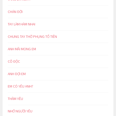
CHÁN ĐỜI
TAY LÀM HÀM NHAI
CHUNG TAY THỜ PHỤNG TỔ TIÊN
ANH MÃI MONG EM
CÔ ĐỘC
ANH ĐỢI EM
EM CÓ YÊU ANH?
THẦM YÊU
NHỚ NGƯỜI YÊU