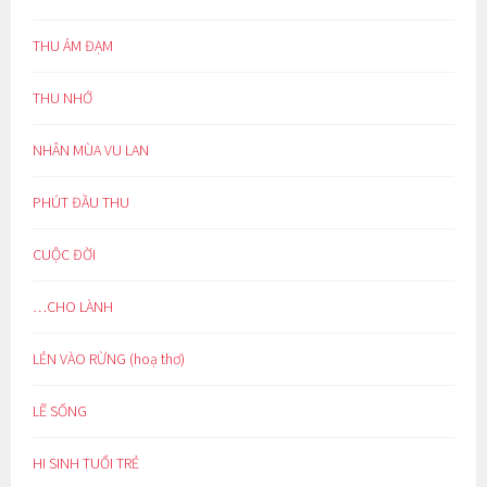
THU ẢM ĐẠM
THU NHỚ
NHÂN MÙA VU LAN
PHÚT ĐẦU THU
CUỘC ĐỜI
…CHO LÀNH
LẺN VÀO RỪNG (hoạ thơ)
LẼ SỐNG
HI SINH TUỔI TRẺ