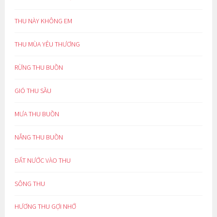
THU NÀY KHÔNG EM
THU MÙA YÊU THƯƠNG
RỪNG THU BUỒN
GIÓ THU SẦU
MƯA THU BUỒN
NẮNG THU BUỒN
ĐẤT NƯỚC VÀO THU
SÔNG THU
HƯƠNG THU GỢI NHỚ