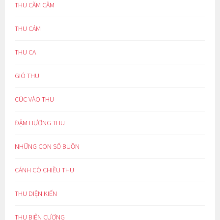
THU CĂM CĂM
THU CẢM
THU CA
GIÓ THU
CÚC VÀO THU
ĐẬM HƯƠNG THU
NHỮNG CON SỐ BUỒN
CÁNH CÒ CHIỀU THU
THU DIỆN KIẾN
THU BIÊN CƯƠNG