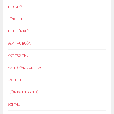
THU NHỚ
RỪNG THU
THU TRÊN BIỂN
ĐÊM THU BUỒN
MỘT TRỜI THU
MÁI TRƯỜNG VÙNG CAO
VÀO THU
VƯỜN RAU NHO NHỎ
ĐỢI THU