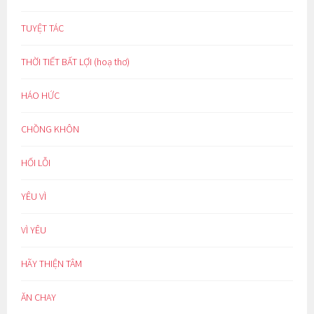
TUYỆT TÁC
THỜI TIẾT BẤT LỢI (hoạ thơ)
HÁO HỨC
CHỒNG KHÔN
HỐI LỖI
YÊU VÌ
VÌ YÊU
HÃY THIỆN TÂM
ĂN CHAY