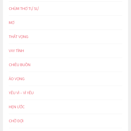
CHÙM THƠ TỰ SỰ
MƠ
THẤT VỌNG
VAY TÌNH
CHIỀU BUỒN
ẢO VỌNG
YÊU VÌ – VÌ YÊU
HẸN ƯỚC
CHỜ ĐỢI