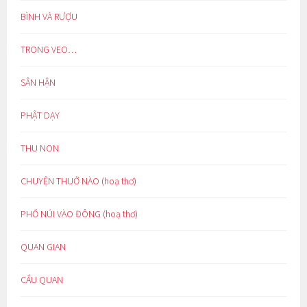
BÌNH VÀ RƯỢU
TRONG VEO…
SÂN HẬN
PHẬT DẠY
THU NON
CHUYỆN THUỞ NÀO (hoạ thơ)
PHỐ NÚI VÀO ĐÔNG (hoạ thơ)
QUAN GIAN
CẨU QUAN