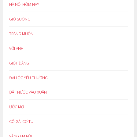
HÀ NỘI HÔM NAY
GIÓ SUÔNG
TRĂNG MUỘN
VỚI ANH
GIỌT ĐẮNG
ĐẠI LỘC YÊU THƯƠNG
ĐẤT NƯỚC VÀO XUÂN
ƯỚC MƠ
CÔ GÁI CƠ TU
VẮNG EM RỒI…