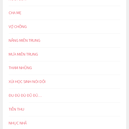
CHA MẸ
VỢ CHỒNG
NẮNG MIỀN TRUNG
MƯA MIỀN TRUNG
THAM NHŨNG
XÚI HỌC SINH NÓI DỐI
ĐU ĐÚ ĐÙ ĐŨ ĐỦ…
TIỄN THU
NHỤC NHÃ