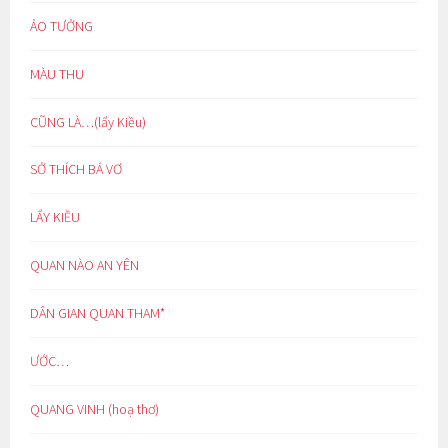
ẢO TƯỞNG
MÀU THU
CŨNG LÀ…(lẩy Kiều)
SỞ THÍCH BÁ VƠ
LẨY KIỀU
QUAN NÀO AN YÊN
DÂN GIAN QUAN THAM*
ƯỚC…
QUANG VINH (hoạ thơ)