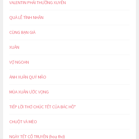
VALENTIN PHẢI THƯỜNG XUYÊN
QUÀ LỄ TÌNH NHÂN
CÙNG BẠN GIÀ
XUÂN
VỢ NGOAN
ÁNH XUÂN QUÝ MÃO
MÙA XUÂN ƯỚC VỌNG
TIẾP LỜI THƠ CHÚC TẾT CỦA BÁC HỒ*
CHUỘT VÀ MÈO
NGÀY TẾT CỔ TRUYỀN (hoạ thơ)