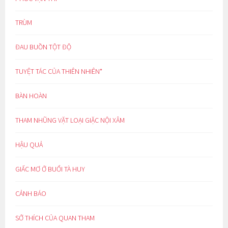
TRÙM
ĐAU BUỒN TỘT ĐỘ
TUYỆT TÁC CỦA THIÊN NHIÊN*
BÀN HOÀN
THAM NHŨNG VẶT LOẠI GIẶC NỘI XÂM
HẬU QUẢ
GIẤC MƠ Ở BUỔI TÀ HUY
CẢNH BÁO
SỞ THÍCH CỦA QUAN THAM