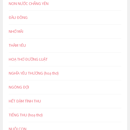
NON NƯỚC CHẲNG YÊN
ĐẦU ĐÔNG
NHỚ MÃI
THẦM YÊU
HOẠ THƠ ĐƯỜNG LUẬT
NGHĨA YÊU THƯƠNG (hoạ thơ)
NGÓNG ĐỢI
HẾT ĐẬM TÌNH THU
TIẾNG THU (hoạ thơ)
NUÔI CON