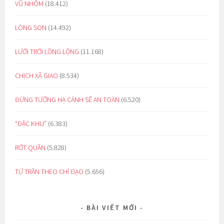
VŨ NHÔM
(18.412)
LÒNG SON
(14.492)
LƯỚI TRỜI LỒNG LỘNG
(11.168)
CHỊCH XÃ GIAO
(8.534)
ĐỪNG TƯỞNG HẠ CÁNH SẼ AN TOÀN
(6.520)
“ĐẶC KHU”
(6.383)
RỚT QUẦN
(5.828)
TỪ TRẦN THEO CHỈ ĐẠO
(5.656)
BÀI VIẾT MỚI