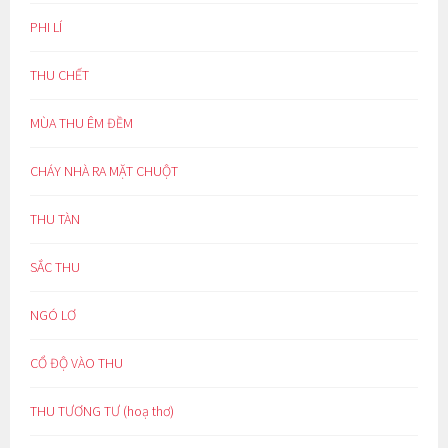
PHI LÍ
THU CHẾT
MÙA THU ÊM ĐỀM
CHÁY NHÀ RA MẶT CHUỘT
THU TÀN
SẮC THU
NGÓ LƠ
CỔ ĐỘ VÀO THU
THU TƯƠNG TƯ (hoạ thơ)