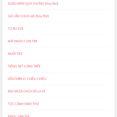
SUNG MÃN QUÁ CHỪNG (hoạ thơ)
GIÀ VẪN CHƯA GIÀ (hoạ thơ)
TỰ RU ĐỜI
NÁT NHÀU CON TIM
NUỐI TIẾC
TIẾNG SÉT LƯNG TRỜI
LÊN FARM LÝ CHIỀU CHIỀU
BẢY MƯƠI CHƯA ĐÃ LÀ GÌ
TỨC CẢNH SINH THƠ
PHÚC VẠN THÌ