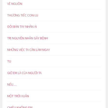
VỀ NGUỒN
THƯƠNG TIẾC CON LU
ĐÔI BÀN TAY NHÂN ÁI
TRỊ NGUYÊN NHÂN GÂY BỆNH
NHỮNG VIỆC TA CẦN LÀM NGAY
TU
GIỜ EM LÀ CỦA NGƯỜI TA
NẾU…
MỘT TRỜI XUÂN
CHIỀU KHÔNG EM