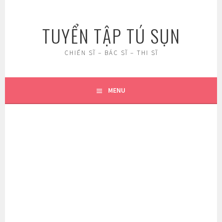
Skip
to
TUYỂN TẬP TÚ SỤN
content
CHIẾN SĨ – BÁC SĨ – THI SĨ
MENU