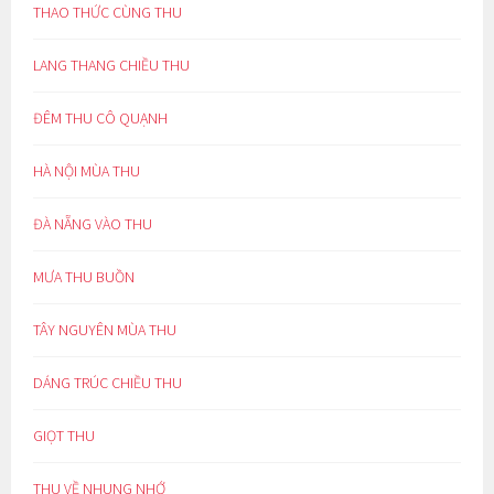
THAO THỨC CÙNG THU
LANG THANG CHIỀU THU
ĐÊM THU CÔ QUẠNH
HÀ NỘI MÙA THU
ĐÀ NẴNG VÀO THU
MƯA THU BUỒN
TÂY NGUYÊN MÙA THU
DÁNG TRÚC CHIỀU THU
GIỌT THU
THU VỀ NHUNG NHỚ