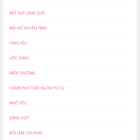
NÉT ĐẸP LÀNG QUÊ
MÃI GIỮ DUYÊN TÌNH
LÀNG YÊU
ƯỚC VỌNG
MIỀN THƯƠNG
CHÙM THƠ THẤT NGÔN TỨ CÚ
NHỚ TIẾC
ĐẮNG ĐÓT
BÔI LEM CỬA PHẬT