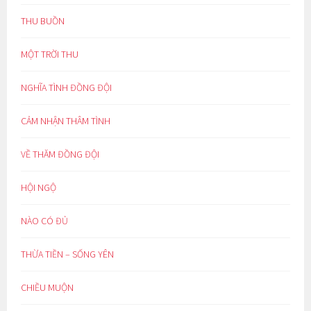
THU BUỒN
MỘT TRỜI THU
NGHĨA TÌNH ĐỒNG ĐỘI
CẢM NHẬN THÂM TÌNH
VỀ THĂM ĐỒNG ĐỘI
HỘI NGỘ
NÀO CÓ ĐỦ
THỪA TIỀN – SỐNG YÊN
CHIỀU MUỘN