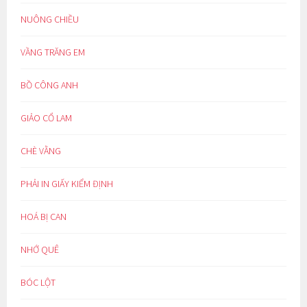
NUÔNG CHIỀU
VẦNG TRĂNG EM
BỒ CÔNG ANH
GIẢO CỔ LAM
CHÈ VẰNG
PHẢI IN GIẤY KIỂM ĐỊNH
HOÁ BỊ CAN
NHỚ QUÊ
BÓC LỘT