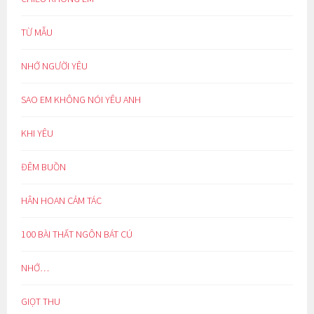
TỪ MẪU
NHỚ NGƯỜI YÊU
SAO EM KHÔNG NÓI YÊU ANH
KHI YÊU
ĐÊM BUỒN
HÂN HOAN CẢM TÁC
100 BÀI THẤT NGÔN BÁT CÚ
NHỚ…
GIỌT THU