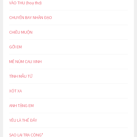
VÀO THU (hoạ thơ)
CHUYẾN BAY NHÂN ĐẠO
CHIỀU MUỘN
GỞI EM
MÊ NÚM CAU XINH
TÌNH MẪU TỬ
XÓT XA
ANH TẶNG EM
YÊU LÀ THẾ ĐẤY
SAO LẠI TRA CÒNG*