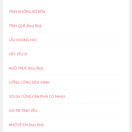
TÌNH KHÔNG BỜ BẾN
TÌNH QUÊ (hoạ thơ)
LẦU HOÀNG HẠC
HÃY YÊU VÌ
NGÕ TRÚC (hoạ thơ)
UỔNG CÔNG ĐÈN SÁNH
SỎI ĐÁ CŨNG CẦN PHẢI CÓ NHAU
GIÁ TRỊ TÌNH YÊU
NHỚ VỀ EM (hoạ thơ)