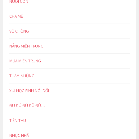
NUÔI CON
CHA MẸ
VỢ CHỒNG
NẮNG MIỀN TRUNG
MƯA MIỀN TRUNG
THAM NHŨNG
XÚI HỌC SINH NÓI DỐI
ĐU ĐÚ ĐÙ ĐŨ ĐỦ…
TIỄN THU
NHỤC NHÃ