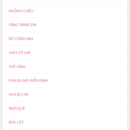
NUÔNG CHIỀU
VẦNG TRĂNG EM
BỒ CÔNG ANH
GIẢO CỔ LAM
CHÈ VẰNG
PHẢI IN GIẤY KIỂM ĐỊNH
HOÁ BỊ CAN
NHỚ QUÊ
BÓC LỘT