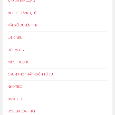
SAO LẠI TRA CÒNG*
NÉT ĐẸP LÀNG QUÊ
MÃI GIỮ DUYÊN TÌNH
LÀNG YÊU
ƯỚC VỌNG
MIỀN THƯƠNG
CHÙM THƠ THẤT NGÔN TỨ CÚ
NHỚ TIẾC
ĐẮNG ĐÓT
BÔI LEM CỬA PHẬT