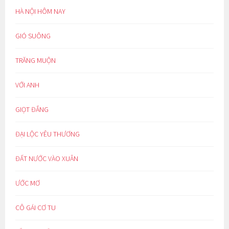
HÀ NỘI HÔM NAY
GIÓ SUÔNG
TRĂNG MUỘN
VỚI ANH
GIỌT ĐẮNG
ĐẠI LỘC YÊU THƯƠNG
ĐẤT NƯỚC VÀO XUÂN
ƯỚC MƠ
CÔ GÁI CƠ TU