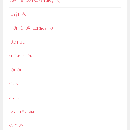
NGÀY TẾT CỔ TRUYỀN (hoạ thơ)
TUYỆT TÁC
THỜI TIẾT BẤT LỢI (hoạ thơ)
HÁO HỨC
CHỒNG KHÔN
HỐI LỖI
YÊU VÌ
VÌ YÊU
HÃY THIỆN TÂM
ĂN CHAY