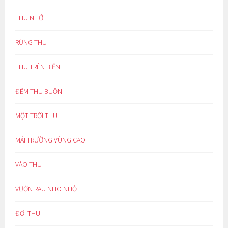
THU NHỚ
RỪNG THU
THU TRÊN BIỂN
ĐÊM THU BUỒN
MỘT TRỜI THU
MÁI TRƯỜNG VÙNG CAO
VÀO THU
VƯỜN RAU NHO NHỎ
ĐỢI THU