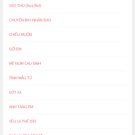
VÀO THU (hoạ thơ)
CHUYẾN BAY NHÂN ĐẠO
CHIỀU MUỘN
GỞI EM
MÊ NÚM CAU XINH
TÌNH MẪU TỬ
XÓT XA
ANH TẶNG EM
YÊU LÀ THẾ ĐẤY