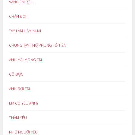
VẮNG EM RỒI…
CHÁN ĐỜI
TAY LÀM HÀM NHAI
CHUNG TAY THỜ PHỤNG TỔ TIÊN
ANH MÃI MONG EM
CÔ ĐỘC
ANH ĐỢI EM
EM CÓ YÊU ANH?
THẦM YÊU
NHỚ NGƯỜI YÊU