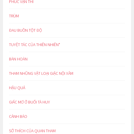
PHÚC VẠN THÌ
TRÙM
ĐAU BUỒN TỘT ĐỘ
TUYỆT TÁC CỦA THIÊN NHIÊN*
BÀN HOÀN
THAM NHŨNG VẶT LOẠI GIẶC NỘI XÂM
HẬU QUẢ
GIẤC MƠ Ở BUỔI TÀ HUY
CẢNH BÁO
SỞ THÍCH CỦA QUAN THAM