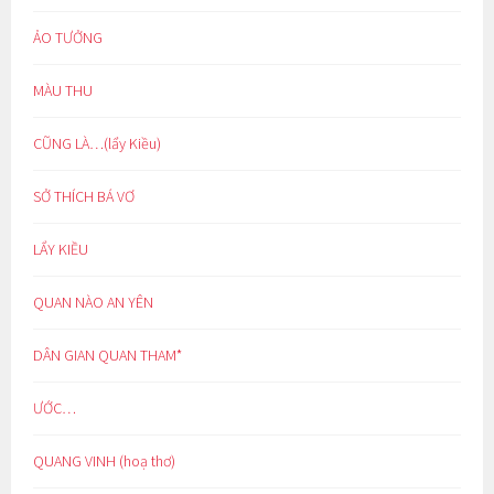
ẢO TƯỞNG
MÀU THU
CŨNG LÀ…(lẩy Kiều)
SỞ THÍCH BÁ VƠ
LẨY KIỀU
QUAN NÀO AN YÊN
DÂN GIAN QUAN THAM*
ƯỚC…
QUANG VINH (hoạ thơ)