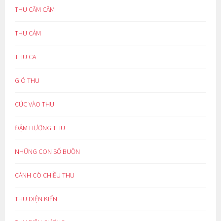
THU CĂM CĂM
THU CẢM
THU CA
GIÓ THU
CÚC VÀO THU
ĐẬM HƯƠNG THU
NHỮNG CON SỐ BUỒN
CÁNH CÒ CHIỀU THU
THU DIỆN KIẾN