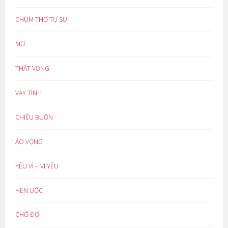
CHÙM THƠ TỰ SỰ
MƠ
THẤT VỌNG
VAY TÌNH
CHIỀU BUỒN
ẢO VỌNG
YÊU VÌ – VÌ YÊU
HẸN ƯỚC
CHỜ ĐỢI