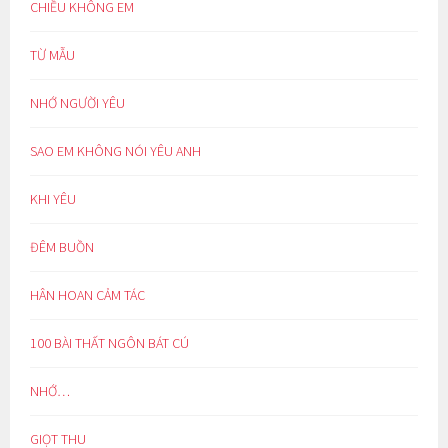
CHIỀU KHÔNG EM
TỪ MẪU
NHỚ NGƯỜI YÊU
SAO EM KHÔNG NÓI YÊU ANH
KHI YÊU
ĐÊM BUỒN
HÂN HOAN CẢM TÁC
100 BÀI THẤT NGÔN BÁT CÚ
NHỚ…
GIỌT THU