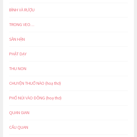
BÌNH VÀ RƯỢU
TRONG VEO…
SÂN HẬN
PHẬT DẠY
THU NON
CHUYỆN THUỞ NÀO (hoạ thơ)
PHỐ NÚI VÀO ĐÔNG (hoạ thơ)
QUAN GIAN
CẨU QUAN