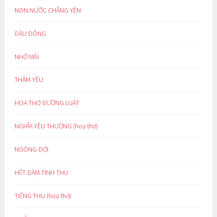
NON NƯỚC CHẲNG YÊN
ĐẦU ĐÔNG
NHỚ MÃI
THẦM YÊU
HOẠ THƠ ĐƯỜNG LUẬT
NGHĨA YÊU THƯƠNG (hoạ thơ)
NGÓNG ĐỢI
HẾT ĐẬM TÌNH THU
TIẾNG THU (hoạ thơ)