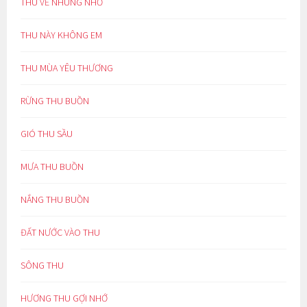
THU VỀ NHUNG NHỚ
THU NÀY KHÔNG EM
THU MÙA YÊU THƯƠNG
RỪNG THU BUỒN
GIÓ THU SẦU
MƯA THU BUỒN
NẮNG THU BUỒN
ĐẤT NƯỚC VÀO THU
SÔNG THU
HƯƠNG THU GỢI NHỚ