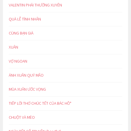
VALENTIN PHẢI THƯỜNG XUYÊN
QUÀ LỄ TÌNH NHÂN
CÙNG BẠN GIÀ
XUÂN
VỢ NGOAN
ÁNH XUÂN QUÝ MÃO
MÙA XUÂN ƯỚC VỌNG
TIẾP LỜI THƠ CHÚC TẾT CỦA BÁC HỒ*
CHUỘT VÀ MÈO