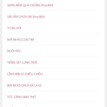
SUNG MÃN QUÁ CHỪNG (hoạ thơ)
GIÀ VẪN CHƯA GIÀ (hoạ thơ)
TỰ RU ĐỜI
NÁT NHÀU CON TIM
NUỐI TIẾC
TIẾNG SÉT LƯNG TRỜI
LÊN FARM LÝ CHIỀU CHIỀU
BẢY MƯƠI CHƯA ĐÃ LÀ GÌ
TỨC CẢNH SINH THƠ