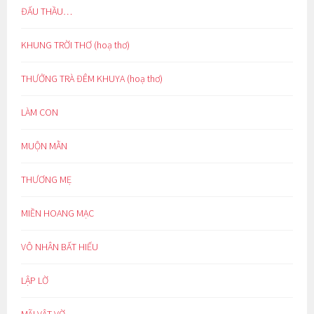
ĐẤU THẦU…
KHUNG TRỜI THƠ (hoạ thơ)
THƯỞNG TRÀ ĐÊM KHUYA (hoạ thơ)
LÀM CON
MUỘN MẰN
THƯƠNG MẸ
MIỀN HOANG MẠC
VÔ NHÂN BẤT HIẾU
LẬP LỜ
MÃI VẬT VỜ