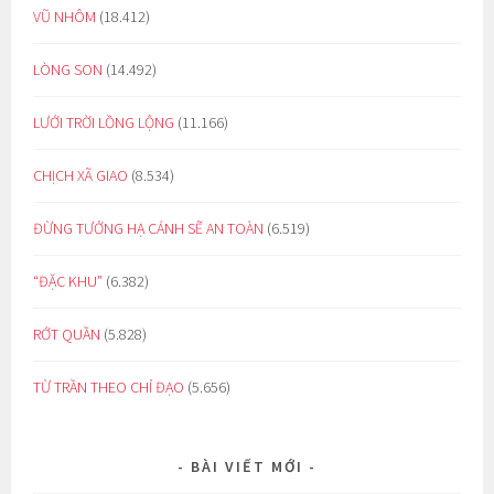
VŨ NHÔM
(18.412)
LÒNG SON
(14.492)
LƯỚI TRỜI LỒNG LỘNG
(11.166)
CHỊCH XÃ GIAO
(8.534)
ĐỪNG TƯỞNG HẠ CÁNH SẼ AN TOÀN
(6.519)
“ĐẶC KHU”
(6.382)
RỚT QUẦN
(5.828)
TỪ TRẦN THEO CHỈ ĐẠO
(5.656)
BÀI VIẾT MỚI