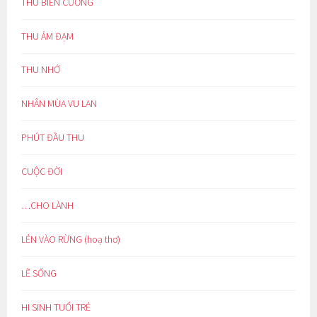
THU BIÊN CƯƠNG
THU ẢM ĐẠM
THU NHỚ
NHÂN MÙA VU LAN
PHÚT ĐẦU THU
CUỘC ĐỜI
…CHO LÀNH
LẺN VÀO RỪNG (hoạ thơ)
LẼ SỐNG
HI SINH TUỔI TRẺ