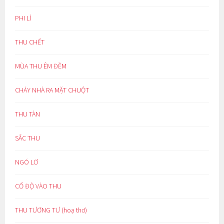
PHI LÍ
THU CHẾT
MÙA THU ÊM ĐỀM
CHÁY NHÀ RA MẶT CHUỘT
THU TÀN
SẮC THU
NGÓ LƠ
CỔ ĐỘ VÀO THU
THU TƯƠNG TƯ (hoạ thơ)