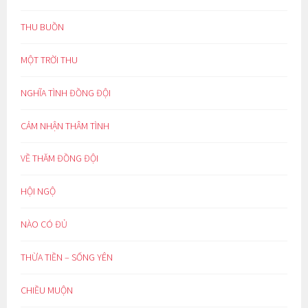
THU BUỒN
MỘT TRỜI THU
NGHĨA TÌNH ĐỒNG ĐỘI
CẢM NHẬN THÂM TÌNH
VỀ THĂM ĐỒNG ĐỘI
HỘI NGỘ
NÀO CÓ ĐỦ
THỪA TIỀN – SỐNG YÊN
CHIỀU MUỘN