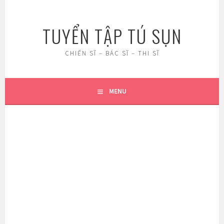
Skip
to
TUYỂN TẬP TÚ SỤN
content
CHIẾN SĨ – BÁC SĨ – THI SĨ
MENU