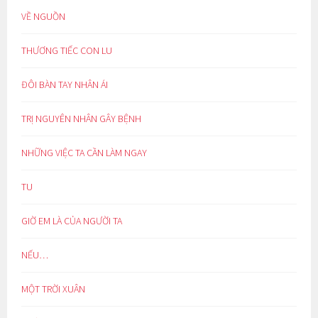
VỀ NGUỒN
THƯƠNG TIẾC CON LU
ĐÔI BÀN TAY NHÂN ÁI
TRỊ NGUYÊN NHÂN GÂY BỆNH
NHỮNG VIỆC TA CẦN LÀM NGAY
TU
GIỜ EM LÀ CỦA NGƯỜI TA
NẾU…
MỘT TRỜI XUÂN