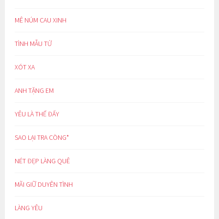
MÊ NÚM CAU XINH
TÌNH MẪU TỬ
XÓT XA
ANH TẶNG EM
YÊU LÀ THẾ ĐẤY
SAO LẠI TRA CÒNG*
NÉT ĐẸP LÀNG QUÊ
MÃI GIỮ DUYÊN TÌNH
LÀNG YÊU