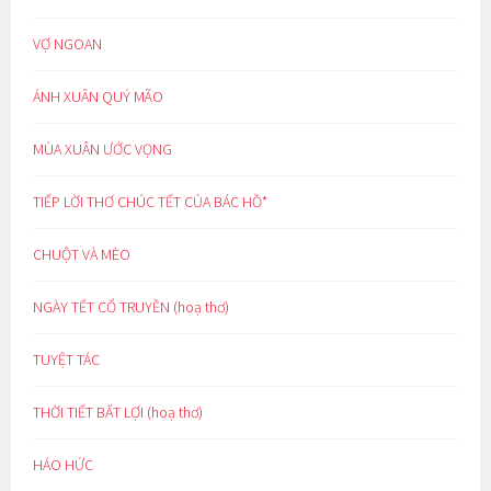
VỢ NGOAN
ÁNH XUÂN QUÝ MÃO
MÙA XUÂN ƯỚC VỌNG
TIẾP LỜI THƠ CHÚC TẾT CỦA BÁC HỒ*
CHUỘT VÀ MÈO
NGÀY TẾT CỔ TRUYỀN (hoạ thơ)
TUYỆT TÁC
THỜI TIẾT BẤT LỢI (hoạ thơ)
HÁO HỨC