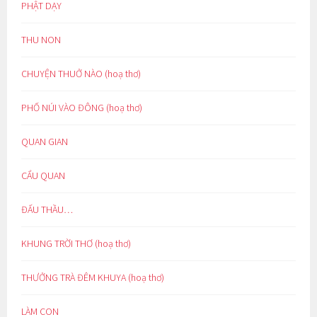
PHẬT DẠY
THU NON
CHUYỆN THUỞ NÀO (hoạ thơ)
PHỐ NÚI VÀO ĐÔNG (hoạ thơ)
QUAN GIAN
CẨU QUAN
ĐẤU THẦU…
KHUNG TRỜI THƠ (hoạ thơ)
THƯỞNG TRÀ ĐÊM KHUYA (hoạ thơ)
LÀM CON