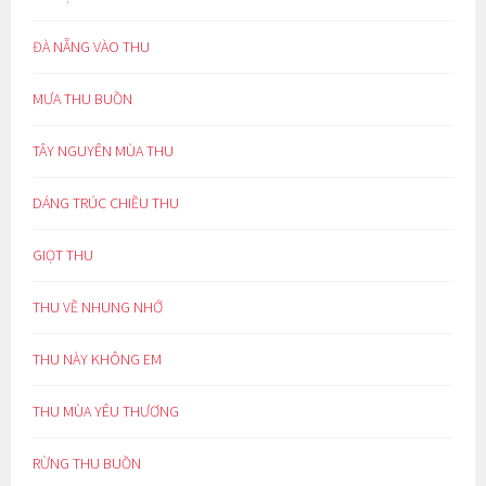
ĐÀ NẴNG VÀO THU
MƯA THU BUỒN
TÂY NGUYÊN MÙA THU
DÁNG TRÚC CHIỀU THU
GIỌT THU
THU VỀ NHUNG NHỚ
THU NÀY KHÔNG EM
THU MÙA YÊU THƯƠNG
RỪNG THU BUỒN