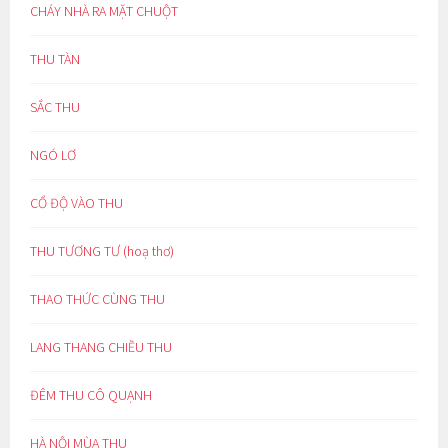
CHÁY NHÀ RA MẶT CHUỘT
THU TÀN
SẮC THU
NGÓ LƠ
CỔ ĐỘ VÀO THU
THU TƯƠNG TƯ (hoạ thơ)
THAO THỨC CÙNG THU
LANG THANG CHIỀU THU
ĐÊM THU CÔ QUẠNH
HÀ NỘI MÙA THU