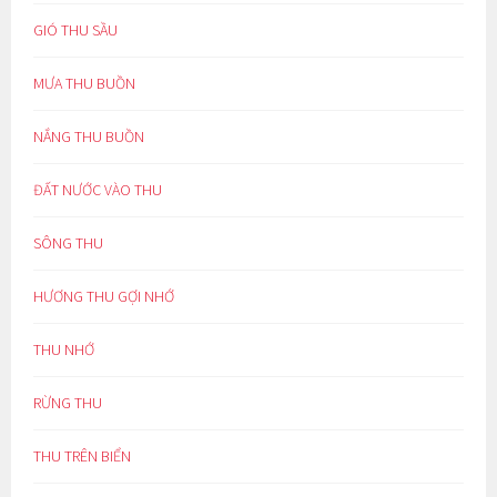
GIÓ THU SẦU
MƯA THU BUỒN
NẮNG THU BUỒN
ĐẤT NƯỚC VÀO THU
SÔNG THU
HƯƠNG THU GỢI NHỚ
THU NHỚ
RỪNG THU
THU TRÊN BIỂN