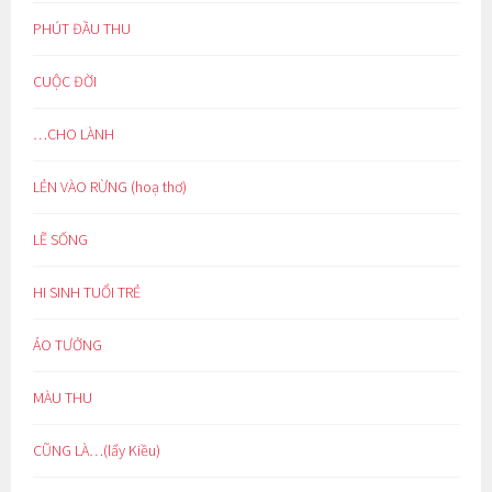
PHÚT ĐẦU THU
CUỘC ĐỜI
…CHO LÀNH
LẺN VÀO RỪNG (hoạ thơ)
LẼ SỐNG
HI SINH TUỔI TRẺ
ẢO TƯỞNG
MÀU THU
CŨNG LÀ…(lẩy Kiều)