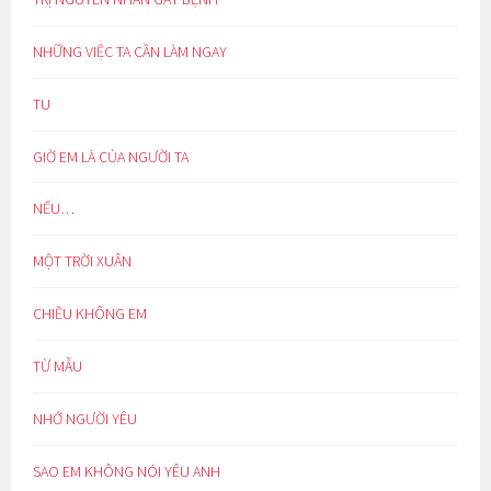
NHỮNG VIỆC TA CẦN LÀM NGAY
TU
GIỜ EM LÀ CỦA NGƯỜI TA
NẾU…
MỘT TRỜI XUÂN
CHIỀU KHÔNG EM
TỪ MẪU
NHỚ NGƯỜI YÊU
SAO EM KHÔNG NÓI YÊU ANH