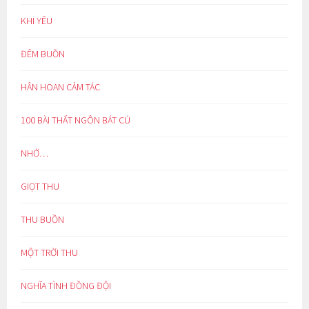
KHI YÊU
ĐÊM BUỒN
HÂN HOAN CẢM TÁC
100 BÀI THẤT NGÔN BÁT CÚ
NHỚ…
GIỌT THU
THU BUỒN
MỘT TRỜI THU
NGHĨA TÌNH ĐỒNG ĐỘI