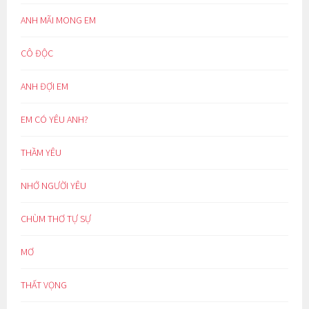
ANH MÃI MONG EM
CÔ ĐỘC
ANH ĐỢI EM
EM CÓ YÊU ANH?
THẦM YÊU
NHỚ NGƯỜI YÊU
CHÙM THƠ TỰ SỰ
MƠ
THẤT VỌNG