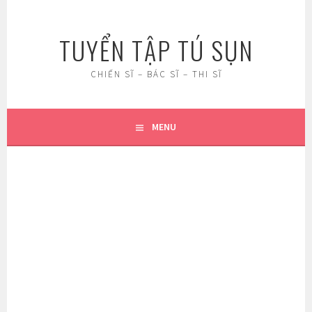
Skip
to
TUYỂN TẬP TÚ SỤN
content
CHIẾN SĨ – BÁC SĨ – THI SĨ
MENU