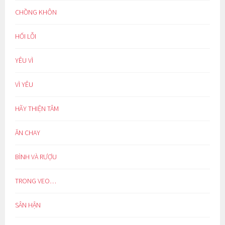
CHỒNG KHÔN
HỐI LỖI
YÊU VÌ
VÌ YÊU
HÃY THIỆN TÂM
ĂN CHAY
BÌNH VÀ RƯỢU
TRONG VEO…
SÂN HẬN