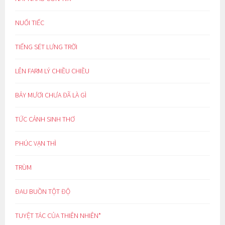
NUỐI TIẾC
TIẾNG SÉT LƯNG TRỜI
LÊN FARM LÝ CHIỀU CHIỀU
BẢY MƯƠI CHƯA ĐÃ LÀ GÌ
TỨC CẢNH SINH THƠ
PHÚC VẠN THÌ
TRÙM
ĐAU BUỒN TỘT ĐỘ
TUYỆT TÁC CỦA THIÊN NHIÊN*