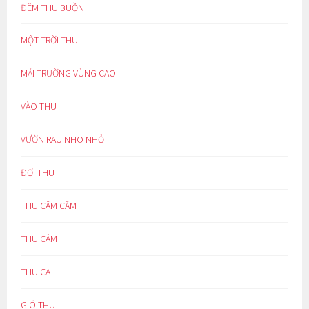
ĐÊM THU BUỒN
MỘT TRỜI THU
MÁI TRƯỜNG VÙNG CAO
VÀO THU
VƯỜN RAU NHO NHỎ
ĐỢI THU
THU CĂM CĂM
THU CẢM
THU CA
GIÓ THU