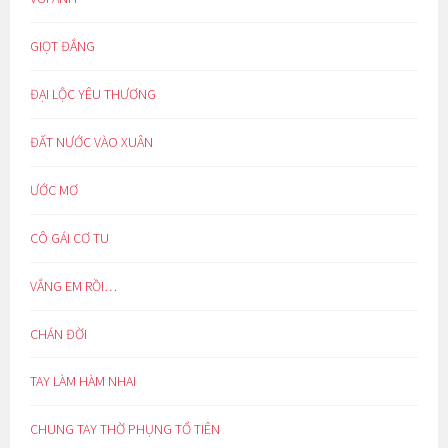
GIỌT ĐẮNG
ĐẠI LỘC YÊU THƯƠNG
ĐẤT NƯỚC VÀO XUÂN
ƯỚC MƠ
CÔ GÁI CƠ TU
VẮNG EM RỒI…
CHÁN ĐỜI
TAY LÀM HÀM NHAI
CHUNG TAY THỜ PHỤNG TỔ TIÊN