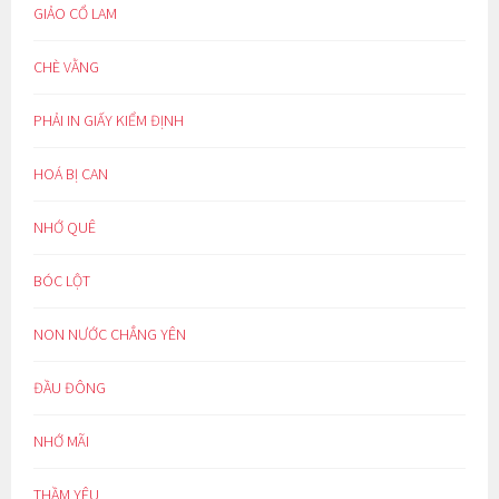
GIẢO CỔ LAM
CHÈ VẰNG
PHẢI IN GIẤY KIỂM ĐỊNH
HOÁ BỊ CAN
NHỚ QUÊ
BÓC LỘT
NON NƯỚC CHẲNG YÊN
ĐẦU ĐÔNG
NHỚ MÃI
THẦM YÊU