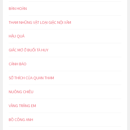
BÀN HOÀN
THAM NHŨNG VẶT LOẠI GIẶC NỘI XÂM
HẬU QUẢ
GIẤC MƠ Ở BUỔI TÀ HUY
CẢNH BÁO
SỞ THÍCH CỦA QUAN THAM
NUÔNG CHIỀU
VẦNG TRĂNG EM
BỒ CÔNG ANH