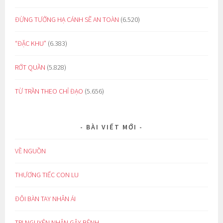
ĐỪNG TƯỞNG HẠ CÁNH SẼ AN TOÀN
(6.520)
“ĐẶC KHU”
(6.383)
RỚT QUẦN
(5.828)
TỪ TRẦN THEO CHỈ ĐẠO
(5.656)
BÀI VIẾT MỚI
VỀ NGUỒN
THƯƠNG TIẾC CON LU
ĐÔI BÀN TAY NHÂN ÁI
TRỊ NGUYÊN NHÂN GÂY BỆNH