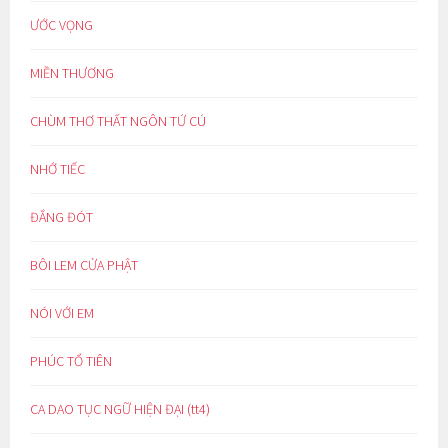
ƯỚC VỌNG
MIỀN THƯƠNG
CHÙM THƠ THẤT NGÔN TỨ CÚ
NHỚ TIẾC
ĐẮNG ĐÓT
BÔI LEM CỬA PHẬT
NÓI VỚI EM
PHÚC TỔ TIÊN
CA DAO TỤC NGỮ HIỆN ĐẠI (tt4)