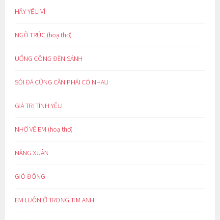
HÃY YÊU VÌ
NGÕ TRÚC (hoạ thơ)
UỔNG CÔNG ĐÈN SÁNH
SỎI ĐÁ CŨNG CẦN PHẢI CÓ NHAU
GIÁ TRỊ TÌNH YÊU
NHỚ VỀ EM (hoạ thơ)
NẮNG XUÂN
GIÓ ĐÔNG
EM LUÔN Ở TRONG TIM ANH