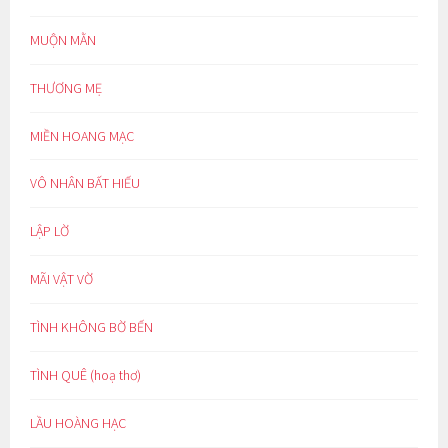
MUỘN MẰN
THƯƠNG MẸ
MIỀN HOANG MẠC
VÔ NHÂN BẤT HIẾU
LẬP LỜ
MÃI VẬT VỜ
TÌNH KHÔNG BỜ BẾN
TÌNH QUÊ (hoạ thơ)
LẦU HOÀNG HẠC