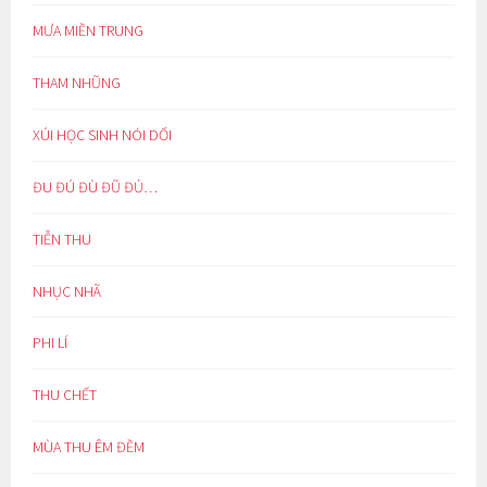
MƯA MIỀN TRUNG
THAM NHŨNG
XÚI HỌC SINH NÓI DỐI
ĐU ĐÚ ĐÙ ĐŨ ĐỦ…
TIỄN THU
NHỤC NHÃ
PHI LÍ
THU CHẾT
MÙA THU ÊM ĐỀM