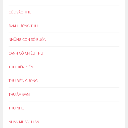
CÚC VÀO THU
ĐẬM HƯƠNG THU
NHỮNG CON SỐ BUỒN
CÁNH CÒ CHIỀU THU
THU DIỆN KIẾN
THU BIÊN CƯƠNG
THU ẢM ĐẠM
THU NHỚ
NHÂN MÙA VU LAN