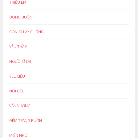
THIẾU EM
ĐÔNG BUỒN
CON ĐI LẤY CHỒNG
YÊU THẦM
NGƯỜI Ở LẠI
YÊU LIỀU
NÓI LIỀU
VẤN VƯƠNG
ĐÊM TRĂNG BUỒN
MIỀN NHỚ