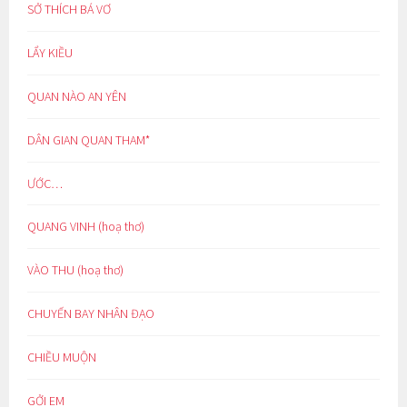
SỞ THÍCH BÁ VƠ
LẨY KIỀU
QUAN NÀO AN YÊN
DÂN GIAN QUAN THAM*
ƯỚC…
QUANG VINH (hoạ thơ)
VÀO THU (hoạ thơ)
CHUYẾN BAY NHÂN ĐẠO
CHIỀU MUỘN
GỞI EM