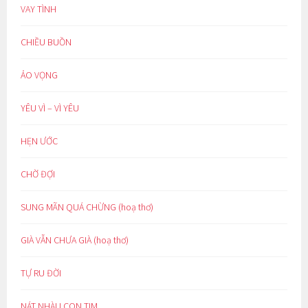
VAY TÌNH
CHIỀU BUỒN
ẢO VỌNG
YÊU VÌ – VÌ YÊU
HẸN ƯỚC
CHỜ ĐỢI
SUNG MÃN QUÁ CHỪNG (hoạ thơ)
GIÀ VẪN CHƯA GIÀ (hoạ thơ)
TỰ RU ĐỜI
NÁT NHÀU CON TIM