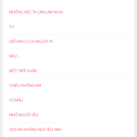
NHỮNG VIỆC TA CẦN LÀM NGAY
TU
GIỜ EM LÀ CỦA NGƯỜI TA
NẾU…
MỘT TRỜI XUÂN
CHIỀU KHÔNG EM
TỪ MẪU
NHỚ NGƯỜI YÊU
SAO EM KHÔNG NÓI YÊU ANH