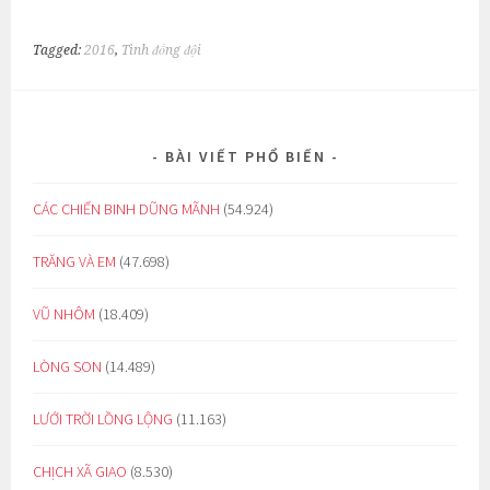
Tagged:
2016
,
Tình đồng đội
BÀI VIẾT PHỔ BIẾN
CÁC CHIẾN BINH DŨNG MÃNH
(54.924)
TRĂNG VÀ EM
(47.698)
VŨ NHÔM
(18.409)
LÒNG SON
(14.489)
LƯỚI TRỜI LỒNG LỘNG
(11.163)
CHỊCH XÃ GIAO
(8.530)