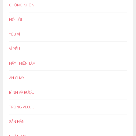
CHỒNG KHÔN
HỐI LỖI
YÊU VÌ
VÌ YÊU
HÃY THIỆN TÂM
ĂN CHAY
BÌNH VÀ RƯỢU
TRONG VEO…
SÂN HẬN