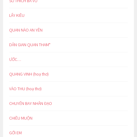
SỞ THÍCH BÁ VƠ
LẨY KIỀU
QUAN NÀO AN YÊN
DÂN GIAN QUAN THAM*
ƯỚC…
QUANG VINH (hoạ thơ)
VÀO THU (hoạ thơ)
CHUYẾN BAY NHÂN ĐẠO
CHIỀU MUỘN
GỞI EM