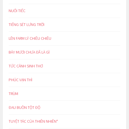
NUỐI TIẾC
TIẾNG SÉT LƯNG TRỜI
LÊN FARM LÝ CHIỀU CHIỀU
BẢY MƯƠI CHƯA ĐÃ LÀ GÌ
TỨC CẢNH SINH THƠ
PHÚC VẠN THÌ
TRÙM
ĐAU BUỒN TỘT ĐỘ
TUYỆT TÁC CỦA THIÊN NHIÊN*