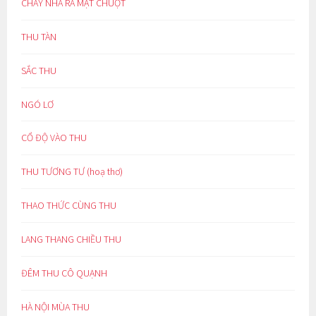
CHÁY NHÀ RA MẶT CHUỘT
THU TÀN
SẮC THU
NGÓ LƠ
CỔ ĐỘ VÀO THU
THU TƯƠNG TƯ (hoạ thơ)
THAO THỨC CÙNG THU
LANG THANG CHIỀU THU
ĐÊM THU CÔ QUẠNH
HÀ NỘI MÙA THU