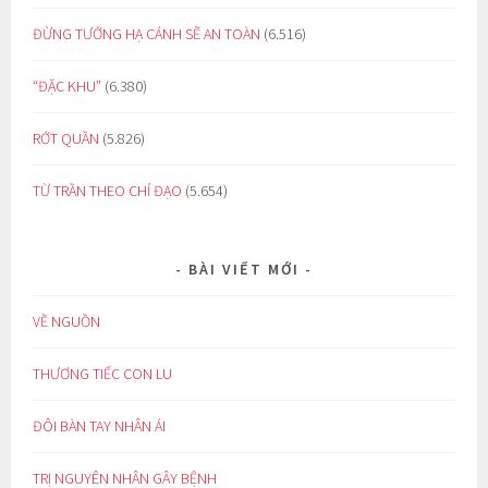
ĐỪNG TƯỞNG HẠ CÁNH SẼ AN TOÀN
(6.516)
“ĐẶC KHU”
(6.380)
RỚT QUẦN
(5.826)
TỪ TRẦN THEO CHỈ ĐẠO
(5.654)
BÀI VIẾT MỚI
VỀ NGUỒN
THƯƠNG TIẾC CON LU
ĐÔI BÀN TAY NHÂN ÁI
TRỊ NGUYÊN NHÂN GÂY BỆNH