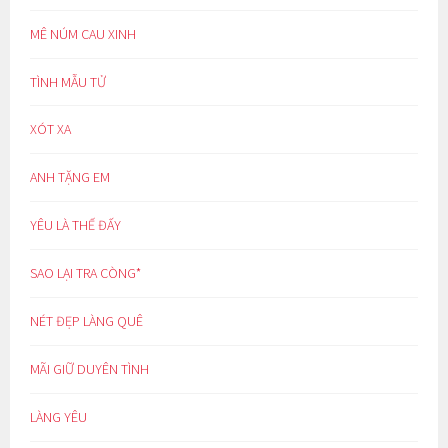
MÊ NÚM CAU XINH
TÌNH MẪU TỬ
XÓT XA
ANH TẶNG EM
YÊU LÀ THẾ ĐẤY
SAO LẠI TRA CÒNG*
NÉT ĐẸP LÀNG QUÊ
MÃI GIỮ DUYÊN TÌNH
LÀNG YÊU