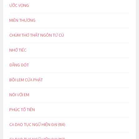
ƯỚC VỌNG
MIỀN THƯƠNG
CHÙM THƠ THẤT NGÔN TỨ CÚ
NHỚ TIẾC
ĐẮNG ĐÓT
BÔI LEM CỬA PHẬT
NÓI VỚI EM
PHÚC TỔ TIÊN
CA DAO TỤC NGỮ HIỆN ĐẠI (tt4)