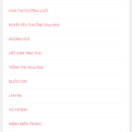
HOẠ THƠ ĐƯỜNG LUẬT
NGHĨA YÊU THƯƠNG (hoạ thơ)
NGÓNG ĐỢI
HẾT ĐẬM TÌNH THU
TIẾNG THU (hoạ thơ)
NUÔI CON
CHA MẸ
VỢ CHỒNG
NẮNG MIỀN TRUNG