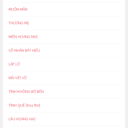
MUỘN MẰN
THƯƠNG MẸ
MIỀN HOANG MẠC
VÔ NHÂN BẤT HIẾU
LẬP LỜ
MÃI VẬT VỜ
TÌNH KHÔNG BỜ BẾN
TÌNH QUÊ (hoạ thơ)
LẦU HOÀNG HẠC