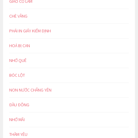
GIẢO CỔ LAM
CHÈ VẰNG
PHẢI IN GIẤY KIỂM ĐỊNH
HOÁ BỊ CAN
NHỚ QUÊ
BÓC LỘT
NON NƯỚC CHẲNG YÊN
ĐẦU ĐÔNG
NHỚ MÃI
THẦM YÊU