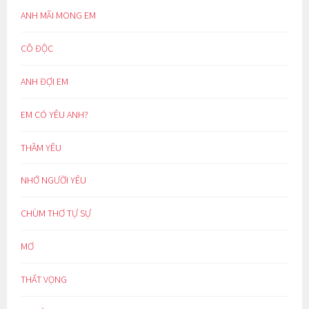
ANH MÃI MONG EM
CÔ ĐỘC
ANH ĐỢI EM
EM CÓ YÊU ANH?
THẦM YÊU
NHỚ NGƯỜI YÊU
CHÙM THƠ TỰ SỰ
MƠ
THẤT VỌNG