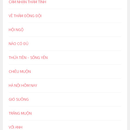
CẢM NHẬN THÂM TÌNH
VỀ THĂM ĐỒNG ĐỘI
HỘI NGỘ
NÀO CÓ ĐỦ
THỪA TIỀN – SỐNG YÊN
CHIỀU MUỘN
HÀ NỘI HÔM NAY
GIÓ SUÔNG
TRĂNG MUỘN
VỚI ANH