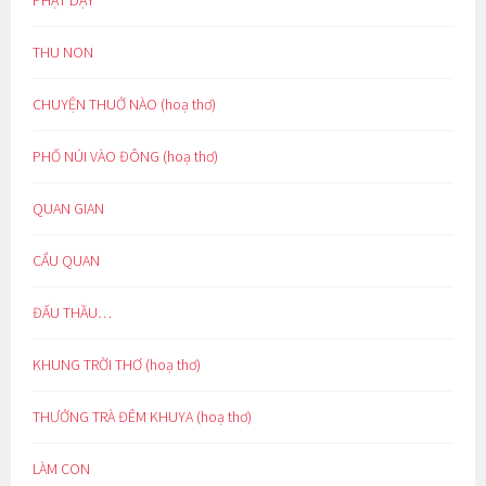
PHẬT DẠY
THU NON
CHUYỆN THUỞ NÀO (hoạ thơ)
PHỐ NÚI VÀO ĐÔNG (hoạ thơ)
QUAN GIAN
CẨU QUAN
ĐẤU THẦU…
KHUNG TRỜI THƠ (hoạ thơ)
THƯỞNG TRÀ ĐÊM KHUYA (hoạ thơ)
LÀM CON