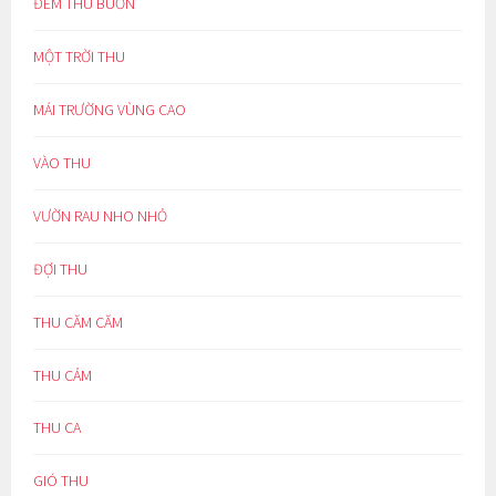
ĐÊM THU BUỒN
MỘT TRỜI THU
MÁI TRƯỜNG VÙNG CAO
VÀO THU
VƯỜN RAU NHO NHỎ
ĐỢI THU
THU CĂM CĂM
THU CẢM
THU CA
GIÓ THU