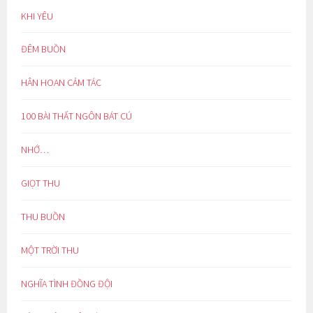
KHI YÊU
ĐÊM BUỒN
HÂN HOAN CẢM TÁC
100 BÀI THẤT NGÔN BÁT CÚ
NHỚ…
GIỌT THU
THU BUỒN
MỘT TRỜI THU
NGHĨA TÌNH ĐỒNG ĐỘI