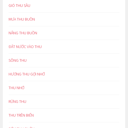
GIÓ THU SẦU
MƯA THU BUỒN
NẮNG THU BUỒN
ĐẤT NƯỚC VÀO THU
SÔNG THU
HƯƠNG THU GỢI NHỚ
THU NHỚ
RỪNG THU
THU TRÊN BIỂN