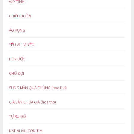
VAY TÌNH
CHIỀU BUỒN
ẢO VỌNG
YÊU VÌ – VÌ YÊU
HẸN ƯỚC
CHỜ ĐỢI
SUNG MÃN QUÁ CHỪNG (hoạ thơ)
GIÀ VẪN CHƯA GIÀ (hoạ thơ)
TỰ RU ĐỜI
NÁT NHÀU CON TIM