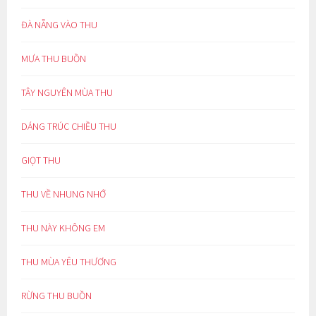
ĐÀ NẴNG VÀO THU
MƯA THU BUỒN
TÂY NGUYÊN MÙA THU
DÁNG TRÚC CHIỀU THU
GIỌT THU
THU VỀ NHUNG NHỚ
THU NÀY KHÔNG EM
THU MÙA YÊU THƯƠNG
RỪNG THU BUỒN