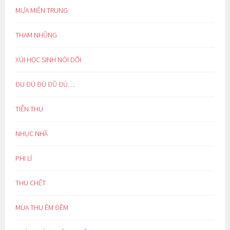
MƯA MIỀN TRUNG
THAM NHŨNG
XÚI HỌC SINH NÓI DỐI
ĐU ĐÚ ĐÙ ĐŨ ĐỦ…
TIỄN THU
NHỤC NHÃ
PHI LÍ
THU CHẾT
MÙA THU ÊM ĐỀM