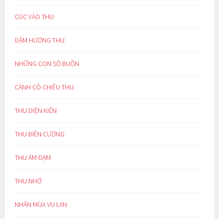
CÚC VÀO THU
ĐẬM HƯƠNG THU
NHỮNG CON SỐ BUỒN
CÁNH CÒ CHIỀU THU
THU DIỆN KIẾN
THU BIÊN CƯƠNG
THU ẢM ĐẠM
THU NHỚ
NHÂN MÙA VU LAN