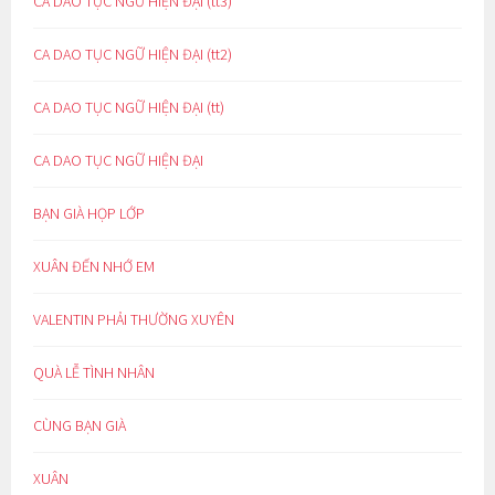
CA DAO TỤC NGỮ HIỆN ĐẠI (tt3)
CA DAO TỤC NGỮ HIỆN ĐẠI (tt2)
CA DAO TỤC NGỮ HIỆN ĐẠI (tt)
CA DAO TỤC NGỮ HIỆN ĐẠI
BẠN GIÀ HỌP LỚP
XUÂN ĐẾN NHỚ EM
VALENTIN PHẢI THƯỜNG XUYÊN
QUÀ LỄ TÌNH NHÂN
CÙNG BẠN GIÀ
XUÂN