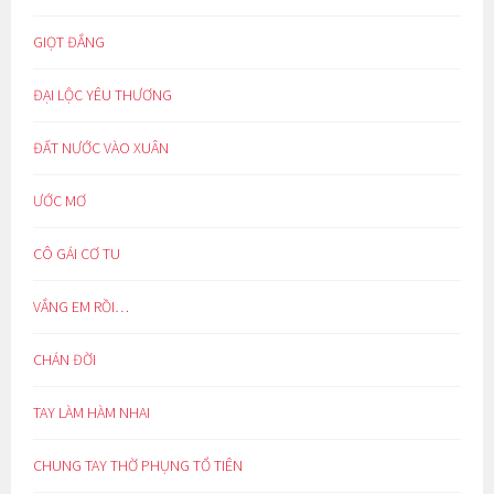
GIỌT ĐẮNG
ĐẠI LỘC YÊU THƯƠNG
ĐẤT NƯỚC VÀO XUÂN
ƯỚC MƠ
CÔ GÁI CƠ TU
VẮNG EM RỒI…
CHÁN ĐỜI
TAY LÀM HÀM NHAI
CHUNG TAY THỜ PHỤNG TỔ TIÊN