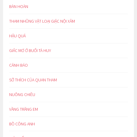
BÀN HOÀN
THAM NHŨNG VẶT LOẠI GIẶC NỘI XÂM
HẬU QUẢ
GIẤC MƠ Ở BUỔI TÀ HUY
CẢNH BÁO
SỞ THÍCH CỦA QUAN THAM
NUÔNG CHIỀU
VẦNG TRĂNG EM
BỒ CÔNG ANH