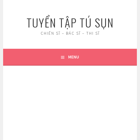
Skip
to
TUYỂN TẬP TÚ SỤN
content
CHIẾN SĨ – BÁC SĨ – THI SĨ
MENU