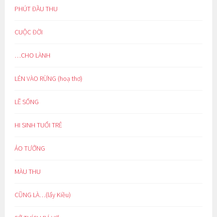
PHÚT ĐẦU THU
CUỘC ĐỜI
…CHO LÀNH
LẺN VÀO RỪNG (hoạ thơ)
LẼ SỐNG
HI SINH TUỔI TRẺ
ẢO TƯỞNG
MÀU THU
CŨNG LÀ…(lẩy Kiều)