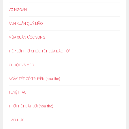
VỢ NGOAN
ÁNH XUÂN QUÝ MÃO
MÙA XUÂN ƯỚC VỌNG
TIẾP LỜI THƠ CHÚC TẾT CỦA BÁC HỒ*
CHUỘT VÀ MÈO
NGÀY TẾT CỔ TRUYỀN (hoạ thơ)
TUYỆT TÁC
THỜI TIẾT BẤT LỢI (hoạ thơ)
HÁO HỨC