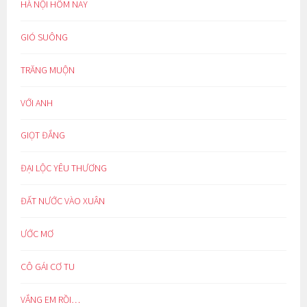
HÀ NỘI HÔM NAY
GIÓ SUÔNG
TRĂNG MUỘN
VỚI ANH
GIỌT ĐẮNG
ĐẠI LỘC YÊU THƯƠNG
ĐẤT NƯỚC VÀO XUÂN
ƯỚC MƠ
CÔ GÁI CƠ TU
VẮNG EM RỒI…