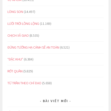
LÒNG SON
(14.497)
LƯỚI TRỜI LỒNG LỘNG
(11.169)
CHỊCH XÃ GIAO
(8.535)
ĐỪNG TƯỞNG HẠ CÁNH SẼ AN TOÀN
(6.521)
“ĐẶC KHU”
(6.384)
RỚT QUẦN
(5.829)
TỪ TRẦN THEO CHỈ ĐẠO
(5.658)
BÀI VIẾT MỚI