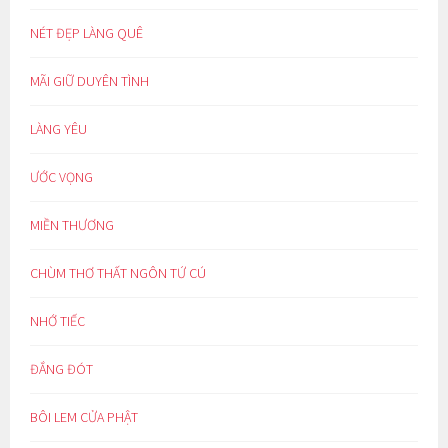
NÉT ĐẸP LÀNG QUÊ
MÃI GIỮ DUYÊN TÌNH
LÀNG YÊU
ƯỚC VỌNG
MIỀN THƯƠNG
CHÙM THƠ THẤT NGÔN TỨ CÚ
NHỚ TIẾC
ĐẮNG ĐÓT
BÔI LEM CỬA PHẬT