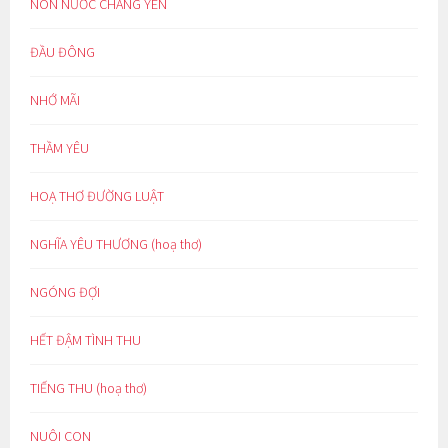
NON NƯỚC CHẲNG YÊN
ĐẦU ĐÔNG
NHỚ MÃI
THẦM YÊU
HOẠ THƠ ĐƯỜNG LUẬT
NGHĨA YÊU THƯƠNG (hoạ thơ)
NGÓNG ĐỢI
HẾT ĐẬM TÌNH THU
TIẾNG THU (hoạ thơ)
NUÔI CON