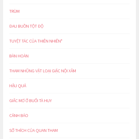
TRÙM
ĐAU BUỒN TỘT ĐỘ
TUYỆT TÁC CỦA THIÊN NHIÊN*
BÀN HOÀN
THAM NHŨNG VẶT LOẠI GIẶC NỘI XÂM
HẬU QUẢ
GIẤC MƠ Ở BUỔI TÀ HUY
CẢNH BÁO
SỞ THÍCH CỦA QUAN THAM