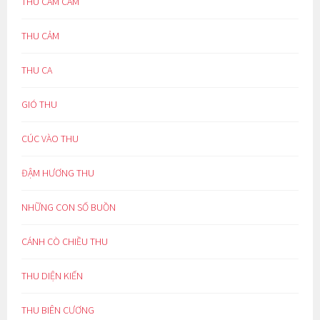
THU CĂM CĂM
THU CẢM
THU CA
GIÓ THU
CÚC VÀO THU
ĐẬM HƯƠNG THU
NHỮNG CON SỐ BUỒN
CÁNH CÒ CHIỀU THU
THU DIỆN KIẾN
THU BIÊN CƯƠNG