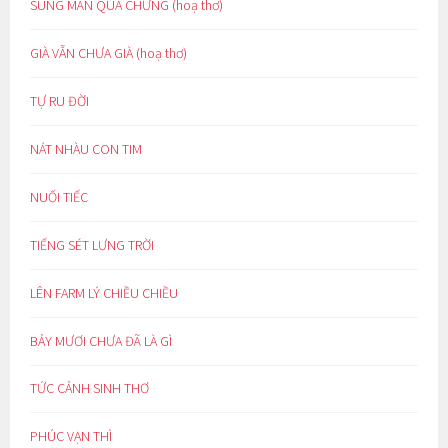
SUNG MÃN QUÁ CHỪNG (hoạ thơ)
GIÀ VẪN CHƯA GIÀ (hoạ thơ)
TỰ RU ĐỜI
NÁT NHÀU CON TIM
NUỐI TIẾC
TIẾNG SÉT LƯNG TRỜI
LÊN FARM LÝ CHIỀU CHIỀU
BẢY MƯƠI CHƯA ĐÃ LÀ GÌ
TỨC CẢNH SINH THƠ
PHÚC VẠN THÌ