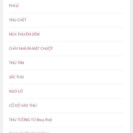
PHI LÍ
THU CHẾT
MÙA THU ÊM ĐỀM
CHÁY NHÀ RA MẶT CHUỘT
THU TÀN
SẮC THU
NGÓ LƠ
CỔ ĐỘ VÀO THU
THU TƯƠNG TƯ (hoạ thơ)