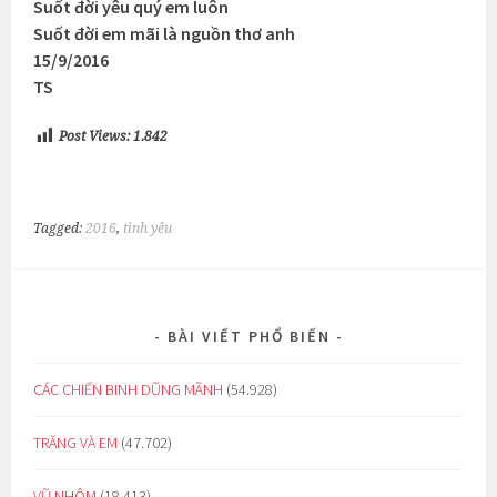
Suốt đời yêu quý em luôn
Suốt đời em mãi là nguồn thơ anh
15/9/2016
TS
Post Views:
1.842
Tagged:
2016
,
tình yêu
BÀI VIẾT PHỔ BIẾN
CÁC CHIẾN BINH DŨNG MÃNH
(54.928)
TRĂNG VÀ EM
(47.702)
VŨ NHÔM
(18.413)