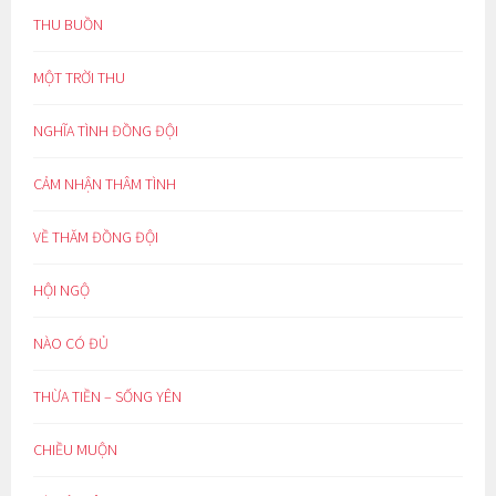
THU BUỒN
MỘT TRỜI THU
NGHĨA TÌNH ĐỒNG ĐỘI
CẢM NHẬN THÂM TÌNH
VỀ THĂM ĐỒNG ĐỘI
HỘI NGỘ
NÀO CÓ ĐỦ
THỪA TIỀN – SỐNG YÊN
CHIỀU MUỘN