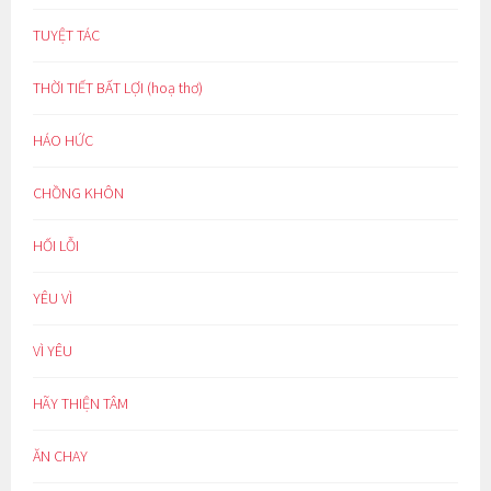
TUYỆT TÁC
THỜI TIẾT BẤT LỢI (hoạ thơ)
HÁO HỨC
CHỒNG KHÔN
HỐI LỖI
YÊU VÌ
VÌ YÊU
HÃY THIỆN TÂM
ĂN CHAY