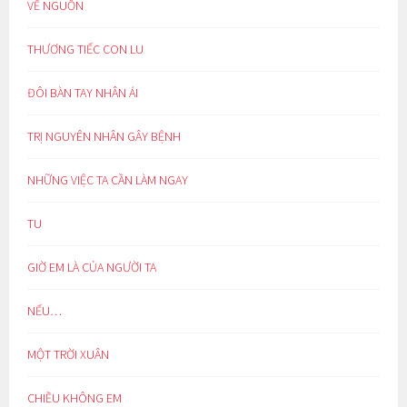
VỀ NGUỒN
THƯƠNG TIẾC CON LU
ĐÔI BÀN TAY NHÂN ÁI
TRỊ NGUYÊN NHÂN GÂY BỆNH
NHỮNG VIỆC TA CẦN LÀM NGAY
TU
GIỜ EM LÀ CỦA NGƯỜI TA
NẾU…
MỘT TRỜI XUÂN
CHIỀU KHÔNG EM