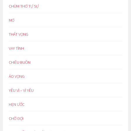
CHÙM THƠ TỰ SỰ
MƠ
THẤT VỌNG
VAY TÌNH
CHIỀU BUỒN
ẢO VỌNG
YÊU VÌ – VÌ YÊU
HẸN ƯỚC
CHỜ ĐỢI