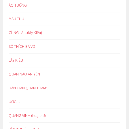
ẢO TƯỞNG
MÀU THU
CŨNG LÀ…(lẩy Kiều)
SỞ THÍCH BÁ VƠ
LẨY KIỀU
QUAN NÀO AN YÊN
DÂN GIAN QUAN THAM*
ƯỚC…
QUANG VINH (hoạ thơ)