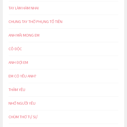
TAY LÀM HÀM NHAI
CHUNG TAY THỜ PHỤNG TỔ TIÊN
ANH MÃI MONG EM
CÔ ĐỘC
ANH ĐỢI EM
EM CÓ YÊU ANH?
THẦM YÊU
NHỚ NGƯỜI YÊU
CHÙM THƠ TỰ SỰ