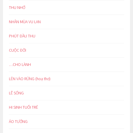
THU NHỚ
NHÂN MÙA VU LAN
PHÚT ĐẦU THU
CUỘC ĐỜI
…CHO LÀNH
LẺN VÀO RỪNG (hoạ thơ)
LẼ SỐNG
HI SINH TUỔI TRẺ
ẢO TƯỞNG