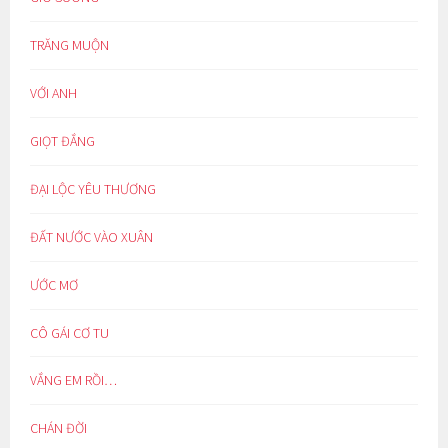
TRĂNG MUỘN
VỚI ANH
GIỌT ĐẮNG
ĐẠI LỘC YÊU THƯƠNG
ĐẤT NƯỚC VÀO XUÂN
ƯỚC MƠ
CÔ GÁI CƠ TU
VẮNG EM RỒI…
CHÁN ĐỜI