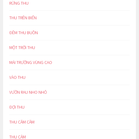
RỪNG THU
THU TRÊN BIỂN
ĐÊM THU BUỒN
MỘT TRỜI THU
MÁI TRƯỜNG VÙNG CAO
VÀO THU
VƯỜN RAU NHO NHỎ
ĐỢI THU
THU CĂM CĂM
THU CẢM