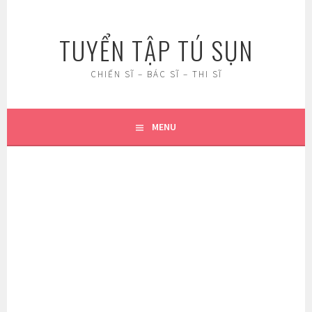
Skip
to
TUYỂN TẬP TÚ SỤN
content
CHIẾN SĨ – BÁC SĨ – THI SĨ
MENU