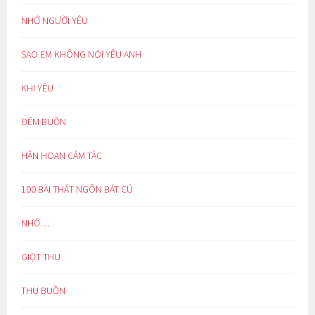
NHỚ NGƯỜI YÊU
SAO EM KHÔNG NÓI YÊU ANH
KHI YÊU
ĐÊM BUỒN
HÂN HOAN CẢM TÁC
100 BÀI THẤT NGÔN BÁT CÚ
NHỚ…
GIỌT THU
THU BUỒN