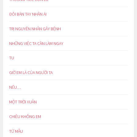
ĐÔI BÀN TAY NHÂN ÁI
TRỊ NGUYÊN NHÂN GÂY BỆNH
NHỮNG VIỆC TA CẦN LÀM NGAY
TU
GIỜ EM LÀ CỦA NGƯỜI TA
NẾU…
MỘT TRỜI XUÂN
CHIỀU KHÔNG EM
TỪ MẪU