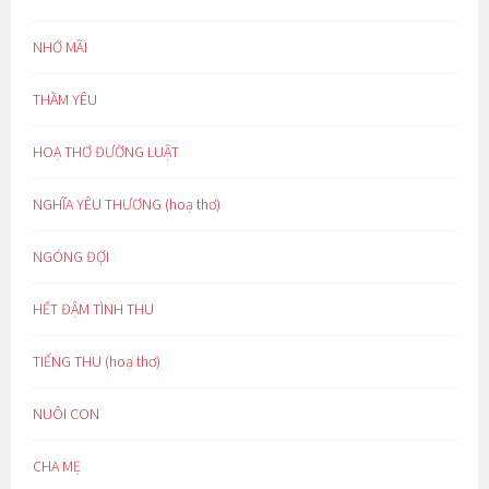
NHỚ MÃI
THẦM YÊU
HOẠ THƠ ĐƯỜNG LUẬT
NGHĨA YÊU THƯƠNG (hoạ thơ)
NGÓNG ĐỢI
HẾT ĐẬM TÌNH THU
TIẾNG THU (hoạ thơ)
NUÔI CON
CHA MẸ