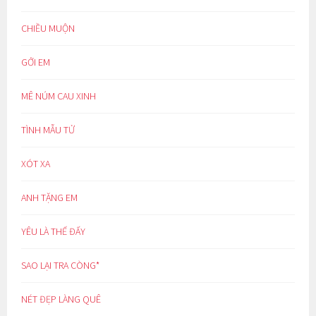
CHIỀU MUỘN
GỞI EM
MÊ NÚM CAU XINH
TÌNH MẪU TỬ
XÓT XA
ANH TẶNG EM
YÊU LÀ THẾ ĐẤY
SAO LẠI TRA CÒNG*
NÉT ĐẸP LÀNG QUÊ