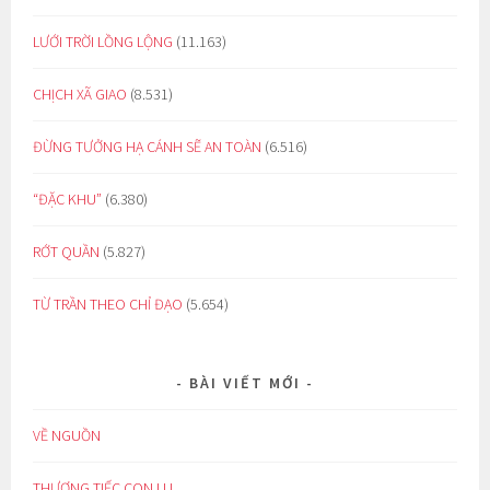
LƯỚI TRỜI LỒNG LỘNG
(11.163)
CHỊCH XÃ GIAO
(8.531)
ĐỪNG TƯỞNG HẠ CÁNH SẼ AN TOÀN
(6.516)
“ĐẶC KHU”
(6.380)
RỚT QUẦN
(5.827)
TỪ TRẦN THEO CHỈ ĐẠO
(5.654)
BÀI VIẾT MỚI
VỀ NGUỒN
THƯƠNG TIẾC CON LU