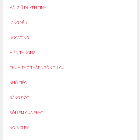
MÃI GIỮ DUYÊN TÌNH
LÀNG YÊU
ƯỚC VỌNG
MIỀN THƯƠNG
CHÙM THƠ THẤT NGÔN TỨ CÚ
NHỚ TIẾC
ĐẮNG ĐÓT
BÔI LEM CỬA PHẬT
NÓI VỚI EM