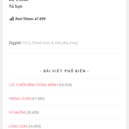
Tú Sụn
Post Views:
47.699
Tagged:
2022
,
Thanh loan 4
,
tình yêu
,
trăng
BÀI VIẾT PHỔ BIẾN
CÁC CHIẾN BINH DŨNG MÃNH
(54.924)
TRĂNG VÀ EM
(47.699)
VŨ NHÔM
(18.409)
LÒNG SON
(14.490)