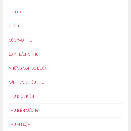
THU CA
GIÓ THU
CÚC VÀO THU
ĐẬM HƯƠNG THU
NHỮNG CON SỐ BUỒN
CÁNH CÒ CHIỀU THU
THU DIỆN KIẾN
THU BIÊN CƯƠNG
THU ẢM ĐẠM