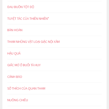
ĐAU BUỒN TỘT ĐỘ
TUYỆT TÁC CỦA THIÊN NHIÊN*
BÀN HOÀN
THAM NHŨNG VẶT LOẠI GIẶC NỘI XÂM
HẬU QUẢ
GIẤC MƠ Ở BUỔI TÀ HUY
CẢNH BÁO
SỞ THÍCH CỦA QUAN THAM
NUÔNG CHIỀU