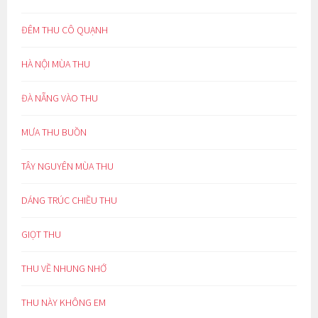
ĐÊM THU CÔ QUẠNH
HÀ NỘI MÙA THU
ĐÀ NẴNG VÀO THU
MƯA THU BUỒN
TÂY NGUYÊN MÙA THU
DÁNG TRÚC CHIỀU THU
GIỌT THU
THU VỀ NHUNG NHỚ
THU NÀY KHÔNG EM