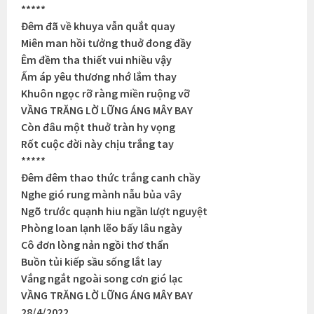
*****
Đêm đã về khuya vẫn quắt quay
Miên man hồi tưởng thuở đong đầy
Êm đềm tha thiết vui nhiều vậy
Ấm áp yêu thương nhớ lắm thay
Khuôn ngọc rỡ ràng miền ruộng vỡ
VẦNG TRĂNG LỜ LỮNG ÁNG MÂY BAY
Còn đâu một thuở tràn hy vọng
Rốt cuộc đời này chịu trắng tay
*****
Đêm đêm thao thức trắng canh chầy
Nghe gió rung mành nẫu bủa vây
Ngõ trước quạnh hiu ngần lượt nguyệt
Phòng loan lạnh lẽo bấy lâu ngày
Cô đơn lòng nản ngồi thơ thẩn
Buồn tủi kiếp sầu sống lắt lay
Vắng ngắt ngoài song cơn gió lạc
VẦNG TRĂNG LỜ LỮNG ÁNG MÂY BAY
28/4/2022