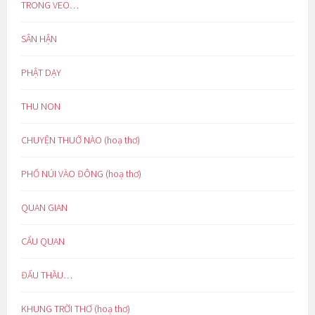
TRONG VEO…
SÂN HẬN
PHẬT DẠY
THU NON
CHUYỆN THUỞ NÀO (hoạ thơ)
PHỐ NÚI VÀO ĐÔNG (hoạ thơ)
QUAN GIAN
CẨU QUAN
ĐẤU THẦU…
KHUNG TRỜI THƠ (hoạ thơ)