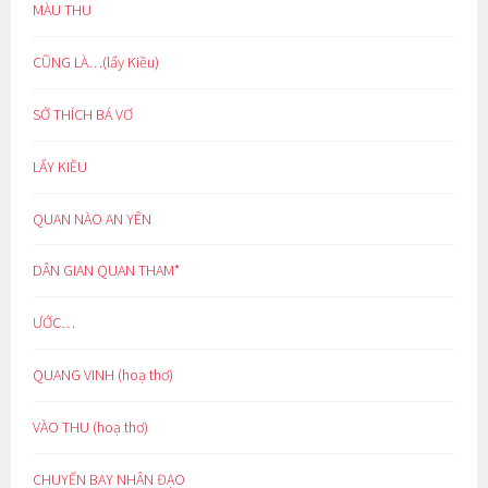
MÀU THU
CŨNG LÀ…(lẩy Kiều)
SỞ THÍCH BÁ VƠ
LẨY KIỀU
QUAN NÀO AN YÊN
DÂN GIAN QUAN THAM*
ƯỚC…
QUANG VINH (hoạ thơ)
VÀO THU (hoạ thơ)
CHUYẾN BAY NHÂN ĐẠO