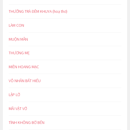
THƯỞNG TRÀ ĐÊM KHUYA (hoạ thơ)
LÀM CON
MUỘN MẰN
THƯƠNG MẸ
MIỀN HOANG MẠC
VÔ NHÂN BẤT HIẾU
LẬP LỜ
MÃI VẬT VỜ
TÌNH KHÔNG BỜ BẾN