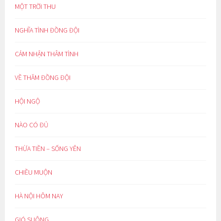
MỘT TRỜI THU
NGHĨA TÌNH ĐỒNG ĐỘI
CẢM NHẬN THÂM TÌNH
VỀ THĂM ĐỒNG ĐỘI
HỘI NGỘ
NÀO CÓ ĐỦ
THỪA TIỀN – SỐNG YÊN
CHIỀU MUỘN
HÀ NỘI HÔM NAY
GIÓ SUÔNG