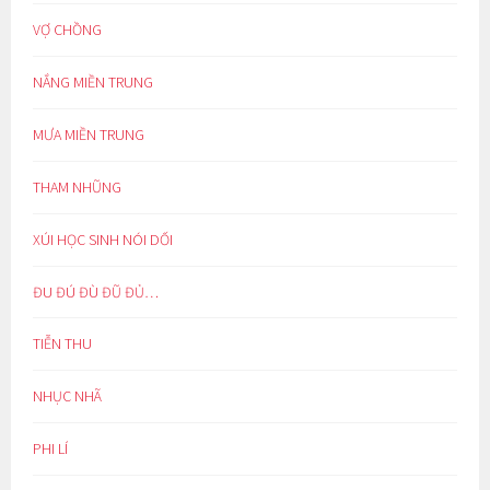
VỢ CHỒNG
NẮNG MIỀN TRUNG
MƯA MIỀN TRUNG
THAM NHŨNG
XÚI HỌC SINH NÓI DỐI
ĐU ĐÚ ĐÙ ĐŨ ĐỦ…
TIỄN THU
NHỤC NHÃ
PHI LÍ