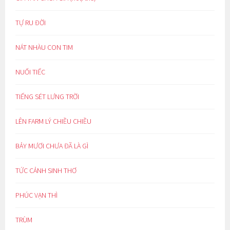
TỰ RU ĐỜI
NÁT NHÀU CON TIM
NUỐI TIẾC
TIẾNG SÉT LƯNG TRỜI
LÊN FARM LÝ CHIỀU CHIỀU
BẢY MƯƠI CHƯA ĐÃ LÀ GÌ
TỨC CẢNH SINH THƠ
PHÚC VẠN THÌ
TRÙM