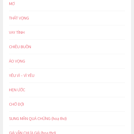
MƠ
THẤT VỌNG
VAY TÌNH
CHIỀU BUỒN
ẢO VỌNG
YÊU VÌ – VÌ YÊU
HẸN ƯỚC
CHỜ ĐỢI
SUNG MÃN QUÁ CHỪNG (hoạ thơ)
GIÀ VẪN CHƯA GIÀ (hoạ thơ)