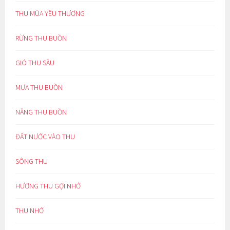
THU MÙA YÊU THƯƠNG
RỪNG THU BUỒN
GIÓ THU SẦU
MƯA THU BUỒN
NẮNG THU BUỒN
ĐẤT NƯỚC VÀO THU
SÔNG THU
HƯƠNG THU GỢI NHỚ
THU NHỚ