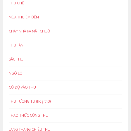
THU CHẾT
MÙA THU ÊM ĐỀM
CHÁY NHÀ RA MẶT CHUỘT
THU TÀN
SẮC THU
NGÓ LƠ
CỔ ĐỘ VÀO THU
THU TƯƠNG TƯ (hoạ thơ)
THAO THỨC CÙNG THU
LANG THANG CHIỀU THU