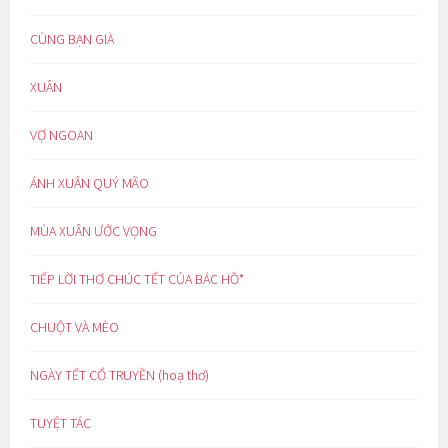
CÙNG BẠN GIÀ
XUÂN
VỢ NGOAN
ÁNH XUÂN QUÝ MÃO
MÙA XUÂN ƯỚC VỌNG
TIẾP LỜI THƠ CHÚC TẾT CỦA BÁC HỒ*
CHUỘT VÀ MÈO
NGÀY TẾT CỔ TRUYỀN (hoạ thơ)
TUYỆT TÁC