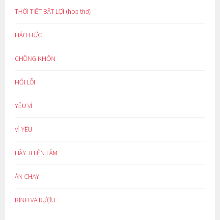
THỜI TIẾT BẤT LỢI (hoạ thơ)
HÁO HỨC
CHỒNG KHÔN
HỐI LỖI
YÊU VÌ
VÌ YÊU
HÃY THIỆN TÂM
ĂN CHAY
BÌNH VÀ RƯỢU