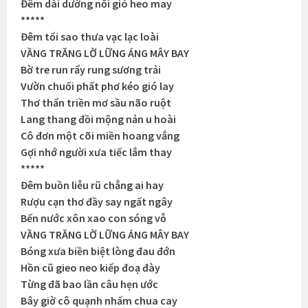
Đêm dài dường nổi gió heo may
*****
Đêm tối sao thưa vạc lạc loài
VẦNG TRĂNG LỜ LỮNG ÁNG MÂY BAY
Bờ tre run rẩy rung sương trải
Vườn chuối phất phơ kéo gió lay
Thơ thẩn triền mơ sầu não ruột
Lang thang đồi mộng nản u hoài
Cô đơn một cõi miền hoang vắng
Gợi nhớ người xưa tiếc lắm thay
*****
Đêm buồn liễu rũ chẳng ai hay
Rượu cạn thơ đầy say ngất ngây
Bến nước xôn xao con sóng vỗ
VẦNG TRĂNG LỜ LỮNG ÁNG MÂY BAY
Bóng xưa biền biệt lòng đau đớn
Hồn cũ gieo neo kiếp đoạ đày
Từng đã bao lần câu hẹn ước
Bây giờ cô quạnh nhấm chua cay