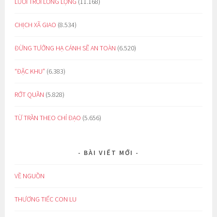
LƯỚI TRỜI LỒNG LỘNG
(11.168)
CHỊCH XÃ GIAO
(8.534)
ĐỪNG TƯỞNG HẠ CÁNH SẼ AN TOÀN
(6.520)
“ĐẶC KHU”
(6.383)
RỚT QUẦN
(5.828)
TỪ TRẦN THEO CHỈ ĐẠO
(5.656)
BÀI VIẾT MỚI
VỀ NGUỒN
THƯƠNG TIẾC CON LU