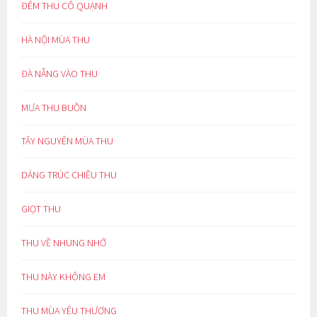
ĐÊM THU CÔ QUẠNH
HÀ NỘI MÙA THU
ĐÀ NẴNG VÀO THU
MƯA THU BUỒN
TÂY NGUYÊN MÙA THU
DÁNG TRÚC CHIỀU THU
GIỌT THU
THU VỀ NHUNG NHỚ
THU NÀY KHÔNG EM
THU MÙA YÊU THƯƠNG