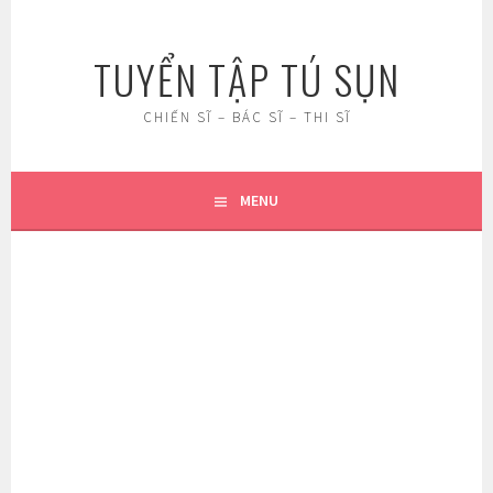
Skip
to
TUYỂN TẬP TÚ SỤN
content
CHIẾN SĨ – BÁC SĨ – THI SĨ
MENU