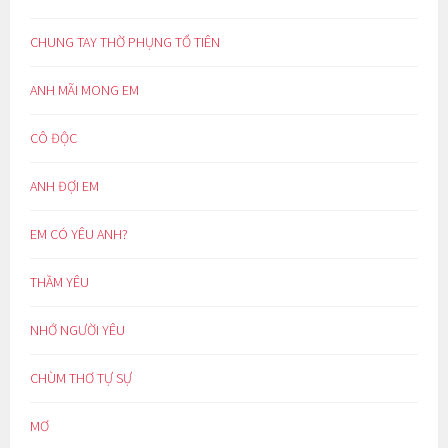
CHUNG TAY THỜ PHỤNG TỔ TIÊN
ANH MÃI MONG EM
CÔ ĐỘC
ANH ĐỢI EM
EM CÓ YÊU ANH?
THẦM YÊU
NHỚ NGƯỜI YÊU
CHÙM THƠ TỰ SỰ
MƠ