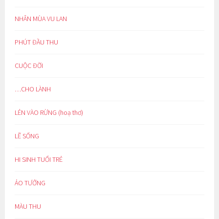
NHÂN MÙA VU LAN
PHÚT ĐẦU THU
CUỘC ĐỜI
…CHO LÀNH
LẺN VÀO RỪNG (hoạ thơ)
LẼ SỐNG
HI SINH TUỔI TRẺ
ẢO TƯỞNG
MÀU THU