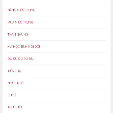
NẮNG MIỀN TRUNG
MƯA MIỀN TRUNG
THAM NHŨNG
XÚI HỌC SINH NÓI DỐI
ĐU ĐÚ ĐÙ ĐŨ ĐỦ…
TIỄN THU
NHỤC NHÃ
PHI LÍ
THU CHẾT