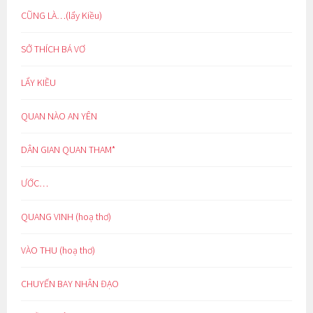
CŨNG LÀ…(lẩy Kiều)
SỞ THÍCH BÁ VƠ
LẨY KIỀU
QUAN NÀO AN YÊN
DÂN GIAN QUAN THAM*
ƯỚC…
QUANG VINH (hoạ thơ)
VÀO THU (hoạ thơ)
CHUYẾN BAY NHÂN ĐẠO