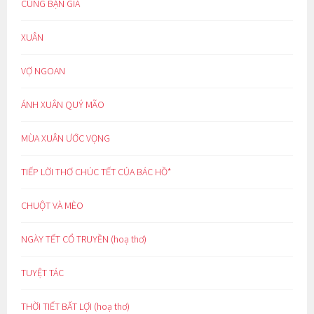
CÙNG BẠN GIÀ
XUÂN
VỢ NGOAN
ÁNH XUÂN QUÝ MÃO
MÙA XUÂN ƯỚC VỌNG
TIẾP LỜI THƠ CHÚC TẾT CỦA BÁC HỒ*
CHUỘT VÀ MÈO
NGÀY TẾT CỔ TRUYỀN (hoạ thơ)
TUYỆT TÁC
THỜI TIẾT BẤT LỢI (hoạ thơ)