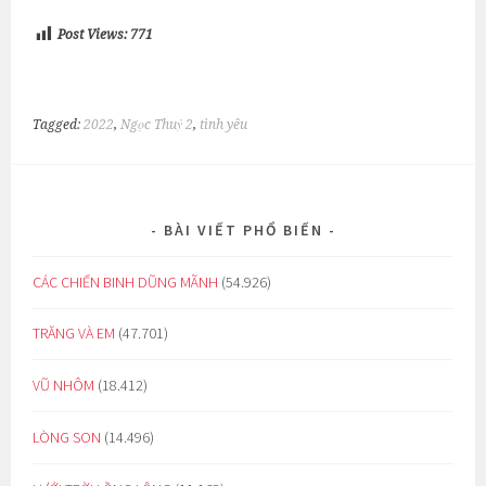
Post Views:
771
Tagged:
2022
,
Ngọc Thuỷ 2
,
tình yêu
BÀI VIẾT PHỔ BIẾN
CÁC CHIẾN BINH DŨNG MÃNH
(54.926)
TRĂNG VÀ EM
(47.701)
VŨ NHÔM
(18.412)
LÒNG SON
(14.496)