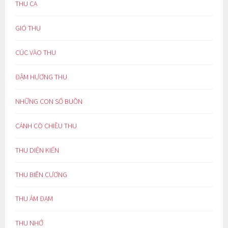
THU CA
GIÓ THU
CÚC VÀO THU
ĐẬM HƯƠNG THU
NHỮNG CON SỐ BUỒN
CÁNH CÒ CHIỀU THU
THU DIỆN KIẾN
THU BIÊN CƯƠNG
THU ẢM ĐẠM
THU NHỚ