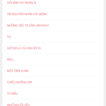
ĐÔI BÀN TAY NHÂN ÁI
TRỊ NGUYÊN NHÂN GÂY BỆNH
NHỮNG VIỆC TA CẦN LÀM NGAY
TU
GIỜ EM LÀ CỦA NGƯỜI TA
NẾU…
MỘT TRỜI XUÂN
CHIỀU KHÔNG EM
TỪ MẪU
NHỚ NGƯỜI YÊU