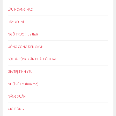
LẦU HOÀNG HẠC
HÃY YÊU VÌ
NGÕ TRÚC (hoạ thơ)
UỔNG CÔNG ĐÈN SÁNH
SỎI ĐÁ CŨNG CẦN PHẢI CÓ NHAU
GIÁ TRỊ TÌNH YÊU
NHỚ VỀ EM (hoạ thơ)
NẮNG XUÂN
GIÓ ĐÔNG