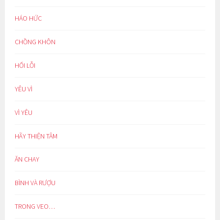
HÁO HỨC
CHỒNG KHÔN
HỐI LỖI
YÊU VÌ
VÌ YÊU
HÃY THIỆN TÂM
ĂN CHAY
BÌNH VÀ RƯỢU
TRONG VEO…