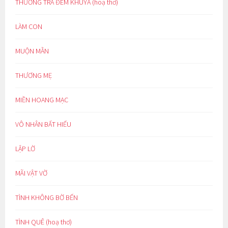
THƯỞNG TRÀ ĐÊM KHUYA (hoạ thơ)
LÀM CON
MUỘN MẰN
THƯƠNG MẸ
MIỀN HOANG MẠC
VÔ NHÂN BẤT HIẾU
LẬP LỜ
MÃI VẬT VỜ
TÌNH KHÔNG BỜ BẾN
TÌNH QUÊ (hoạ thơ)