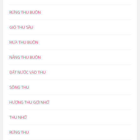
RỪNG THU BUỒN
GIÓ THU SẦU
MƯA THU BUỒN
NẮNG THU BUỒN
ĐẤT NƯỚC VÀO THU
SÔNG THU
HƯƠNG THU GỢI NHỚ
THU NHỚ
RỪNG THU