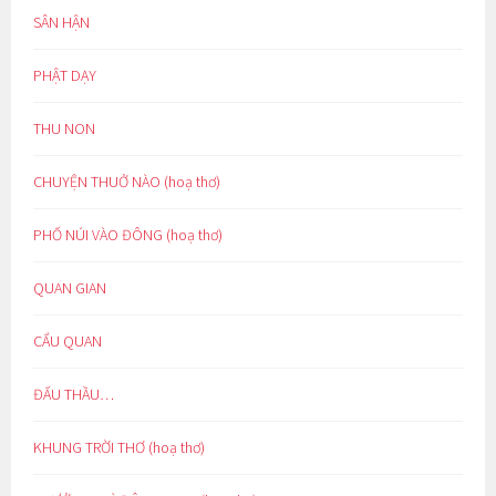
SÂN HẬN
PHẬT DẠY
THU NON
CHUYỆN THUỞ NÀO (hoạ thơ)
PHỐ NÚI VÀO ĐÔNG (hoạ thơ)
QUAN GIAN
CẨU QUAN
ĐẤU THẦU…
KHUNG TRỜI THƠ (hoạ thơ)