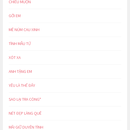
CHIỀU MUỘN
GỞI EM
MÊ NÚM CAU XINH
TÌNH MẪU TỬ
XÓT XA
ANH TẶNG EM
YÊU LÀ THẾ ĐẤY
SAO LẠI TRA CÒNG*
NÉT ĐẸP LÀNG QUÊ
MÃI GIỮ DUYÊN TÌNH