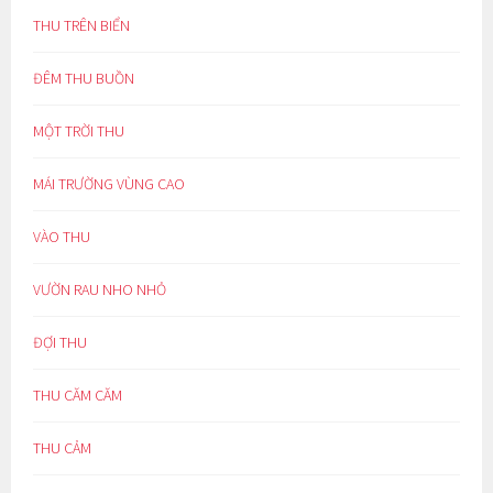
THU TRÊN BIỂN
ĐÊM THU BUỒN
MỘT TRỜI THU
MÁI TRƯỜNG VÙNG CAO
VÀO THU
VƯỜN RAU NHO NHỎ
ĐỢI THU
THU CĂM CĂM
THU CẢM