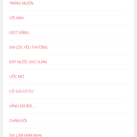
TRĂNG MUỘN
VỚI ANH
GIỌT ĐẮNG
ĐẠI LỘC YÊU THƯƠNG
ĐẤT NƯỚC VÀO XUÂN
ƯỚC MƠ
CÔ GÁI CƠ TU
VẮNG EM RỒI…
CHÁN ĐỜI
TAY LÀM HÀM NHAI