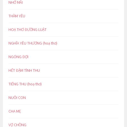
NHỚ MÃI
THẦM YÊU
HOẠ THƠ ĐƯỜNG LUẬT
NGHĨA YÊU THƯƠNG (hoạ thơ)
NGÓNG ĐỢI
HẾT ĐẬM TÌNH THU
TIẾNG THU (hoạ thơ)
NUÔI CON
CHA MẸ
VỢ CHỒNG