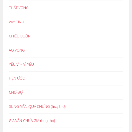
THẤT VỌNG
VAY TÌNH
CHIỀU BUỒN
ẢO VỌNG
YÊU VÌ – VÌ YÊU
HẸN ƯỚC
CHỜ ĐỢI
SUNG MÃN QUÁ CHỪNG (hoạ thơ)
GIÀ VẪN CHƯA GIÀ (hoạ thơ)