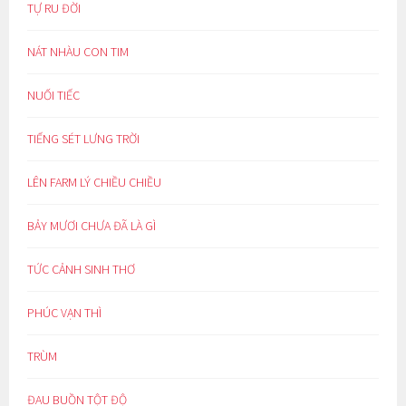
TỰ RU ĐỜI
NÁT NHÀU CON TIM
NUỐI TIẾC
TIẾNG SÉT LƯNG TRỜI
LÊN FARM LÝ CHIỀU CHIỀU
BẢY MƯƠI CHƯA ĐÃ LÀ GÌ
TỨC CẢNH SINH THƠ
PHÚC VẠN THÌ
TRÙM
ĐAU BUỒN TỘT ĐỘ