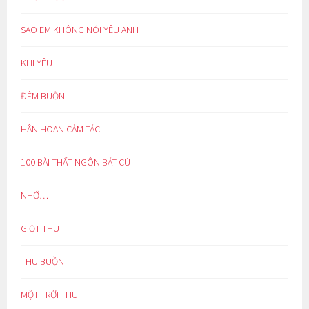
SAO EM KHÔNG NÓI YÊU ANH
KHI YÊU
ĐÊM BUỒN
HÂN HOAN CẢM TÁC
100 BÀI THẤT NGÔN BÁT CÚ
NHỚ…
GIỌT THU
THU BUỒN
MỘT TRỜI THU