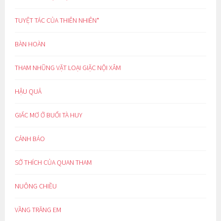
TUYỆT TÁC CỦA THIÊN NHIÊN*
BÀN HOÀN
THAM NHŨNG VẶT LOẠI GIẶC NỘI XÂM
HẬU QUẢ
GIẤC MƠ Ở BUỔI TÀ HUY
CẢNH BÁO
SỞ THÍCH CỦA QUAN THAM
NUÔNG CHIỀU
VẦNG TRĂNG EM