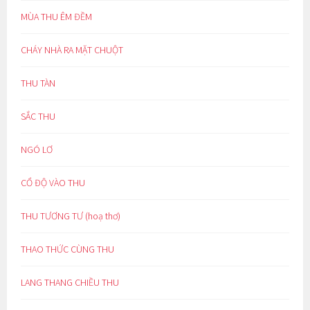
MÙA THU ÊM ĐỀM
CHÁY NHÀ RA MẶT CHUỘT
THU TÀN
SẮC THU
NGÓ LƠ
CỔ ĐỘ VÀO THU
THU TƯƠNG TƯ (hoạ thơ)
THAO THỨC CÙNG THU
LANG THANG CHIỀU THU