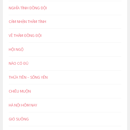
NGHĨA TÌNH ĐỒNG ĐỘI
CẢM NHẬN THÂM TÌNH
VỀ THĂM ĐỒNG ĐỘI
HỘI NGỘ
NÀO CÓ ĐỦ
THỪA TIỀN – SỐNG YÊN
CHIỀU MUỘN
HÀ NỘI HÔM NAY
GIÓ SUÔNG