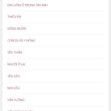
EM LUÔN Ở TRONG TIM ANH
THIẾU EM
ĐÔNG BUỒN
CON ĐI LẤY CHỒNG
YÊU THẦM
NGƯỜI Ở LẠI
YÊU LIỀU
NÓI LIỀU
VẤN VƯƠNG