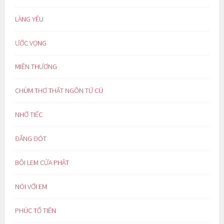
LÀNG YÊU
ƯỚC VỌNG
MIỀN THƯƠNG
CHÙM THƠ THẤT NGÔN TỨ CÚ
NHỚ TIẾC
ĐẮNG ĐÓT
BÔI LEM CỬA PHẬT
NÓI VỚI EM
PHÚC TỔ TIÊN