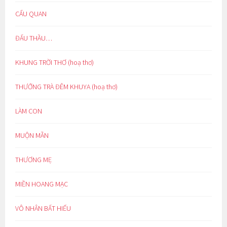
CẨU QUAN
ĐẤU THẦU…
KHUNG TRỜI THƠ (hoạ thơ)
THƯỞNG TRÀ ĐÊM KHUYA (hoạ thơ)
LÀM CON
MUỘN MẰN
THƯƠNG MẸ
MIỀN HOANG MẠC
VÔ NHÂN BẤT HIẾU