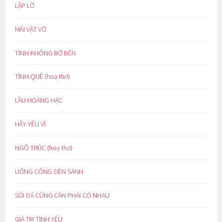
LẬP LỜ
MÃI VẬT VỜ
TÌNH KHÔNG BỜ BẾN
TÌNH QUÊ (hoạ thơ)
LẦU HOÀNG HẠC
HÃY YÊU VÌ
NGÕ TRÚC (hoạ thơ)
UỔNG CÔNG ĐÈN SÁNH
SỎI ĐÁ CŨNG CẦN PHẢI CÓ NHAU
GIÁ TRỊ TÌNH YÊU