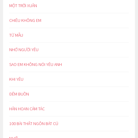
MỘT TRỜI XUÂN
CHIỀU KHÔNG EM
TỪ MẪU
NHỚ NGƯỜI YÊU
SAO EM KHÔNG NÓI YÊU ANH
KHI YÊU
ĐÊM BUỒN
HÂN HOAN CẢM TÁC
100 BÀI THẤT NGÔN BÁT CÚ