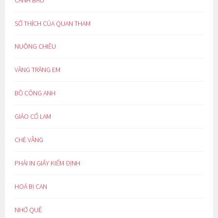
SỞ THÍCH CỦA QUAN THAM
NUÔNG CHIỀU
VẦNG TRĂNG EM
BỒ CÔNG ANH
GIẢO CỔ LAM
CHÈ VẰNG
PHẢI IN GIẤY KIỂM ĐỊNH
HOÁ BỊ CAN
NHỚ QUÊ