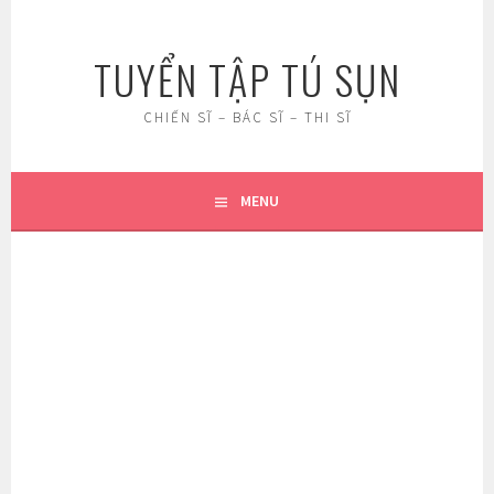
Skip
to
TUYỂN TẬP TÚ SỤN
content
CHIẾN SĨ – BÁC SĨ – THI SĨ
MENU