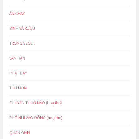
ĂN CHAY
BÌNH VÀ RƯỢU
TRONG VEO…
SÂN HẬN
PHẬT DẠY
THU NON
CHUYỆN THUỞ NÀO (hoạ thơ)
PHỐ NÚI VÀO ĐÔNG (hoạ thơ)
QUAN GIAN