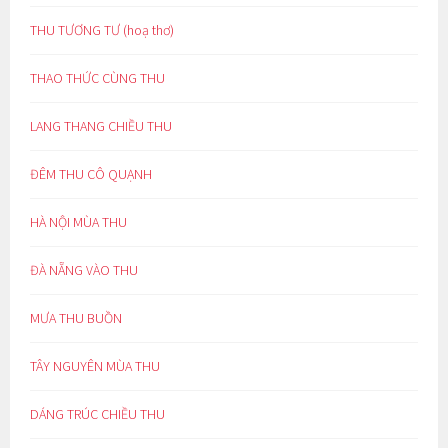
THU TƯƠNG TƯ (hoạ thơ)
THAO THỨC CÙNG THU
LANG THANG CHIỀU THU
ĐÊM THU CÔ QUẠNH
HÀ NỘI MÙA THU
ĐÀ NẴNG VÀO THU
MƯA THU BUỒN
TÂY NGUYÊN MÙA THU
DÁNG TRÚC CHIỀU THU