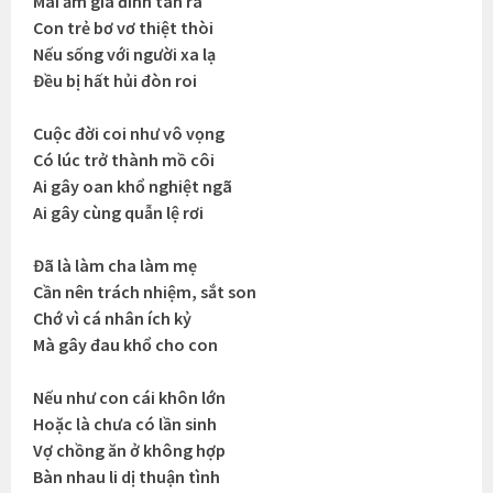
Mái ấm gia đình tan rã
Con trẻ bơ vơ thiệt thòi
Nếu sống với người xa lạ
Đều bị hất hủi đòn roi
Cuộc đời coi như vô vọng
Có lúc trở thành mồ côi
Ai gây oan khổ nghiệt ngã
Ai gây cùng quẫn lệ rơi
Đã là làm cha làm mẹ
Cần nên trách nhiệm, sắt son
Chớ vì cá nhân ích kỷ
Mà gây đau khổ cho con
Nếu như con cái khôn lớn
Hoặc là chưa có lần sinh
Vợ chồng ăn ở không hợp
Bàn nhau li dị thuận tình