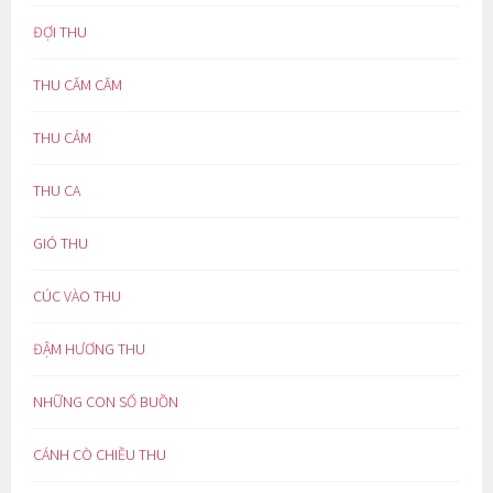
ĐỢI THU
THU CĂM CĂM
THU CẢM
THU CA
GIÓ THU
CÚC VÀO THU
ĐẬM HƯƠNG THU
NHỮNG CON SỐ BUỒN
CÁNH CÒ CHIỀU THU