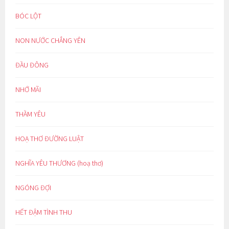
BÓC LỘT
NON NƯỚC CHẲNG YÊN
ĐẦU ĐÔNG
NHỚ MÃI
THẦM YÊU
HOẠ THƠ ĐƯỜNG LUẬT
NGHĨA YÊU THƯƠNG (hoạ thơ)
NGÓNG ĐỢI
HẾT ĐẬM TÌNH THU