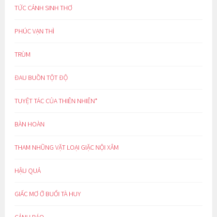
TỨC CẢNH SINH THƠ
PHÚC VẠN THÌ
TRÙM
ĐAU BUỒN TỘT ĐỘ
TUYỆT TÁC CỦA THIÊN NHIÊN*
BÀN HOÀN
THAM NHŨNG VẶT LOẠI GIẶC NỘI XÂM
HẬU QUẢ
GIẤC MƠ Ở BUỔI TÀ HUY
CẢNH BÁO