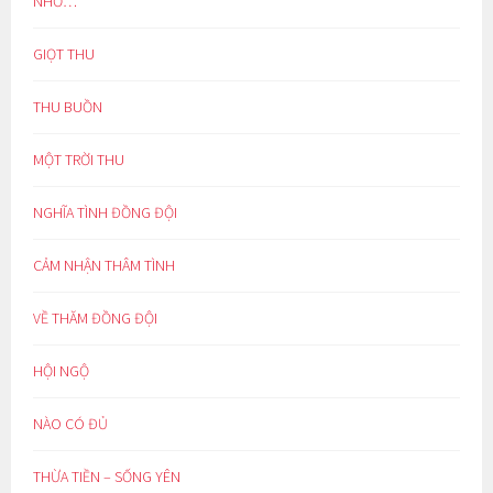
NHỚ…
GIỌT THU
THU BUỒN
MỘT TRỜI THU
NGHĨA TÌNH ĐỒNG ĐỘI
CẢM NHẬN THÂM TÌNH
VỀ THĂM ĐỒNG ĐỘI
HỘI NGỘ
NÀO CÓ ĐỦ
THỪA TIỀN – SỐNG YÊN