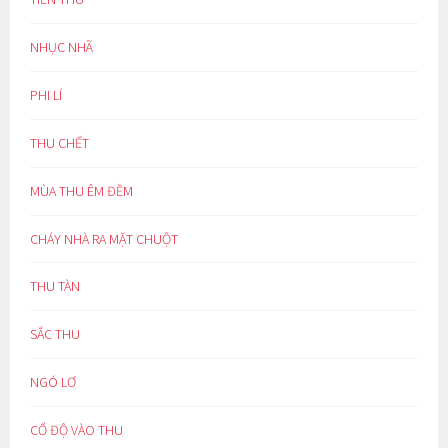
NHỤC NHÃ
PHI LÍ
THU CHẾT
MÙA THU ÊM ĐỀM
CHÁY NHÀ RA MẶT CHUỘT
THU TÀN
SẮC THU
NGÓ LƠ
CỔ ĐỘ VÀO THU