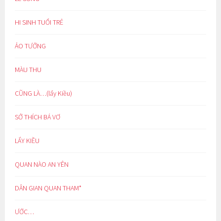
HI SINH TUỔI TRẺ
ẢO TƯỞNG
MÀU THU
CŨNG LÀ…(lẩy Kiều)
SỞ THÍCH BÁ VƠ
LẨY KIỀU
QUAN NÀO AN YÊN
DÂN GIAN QUAN THAM*
ƯỚC…