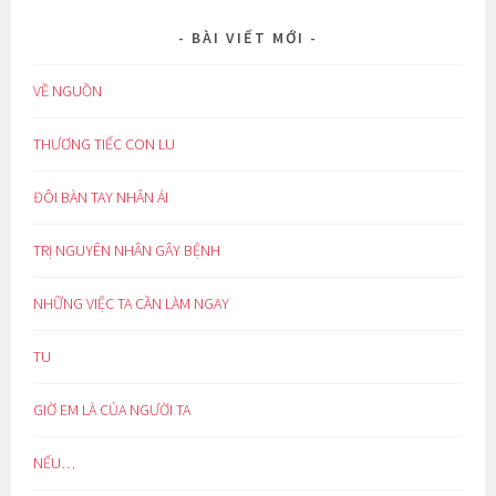
BÀI VIẾT MỚI
VỀ NGUỒN
THƯƠNG TIẾC CON LU
ĐÔI BÀN TAY NHÂN ÁI
TRỊ NGUYÊN NHÂN GÂY BỆNH
NHỮNG VIỆC TA CẦN LÀM NGAY
TU
GIỜ EM LÀ CỦA NGƯỜI TA
NẾU…