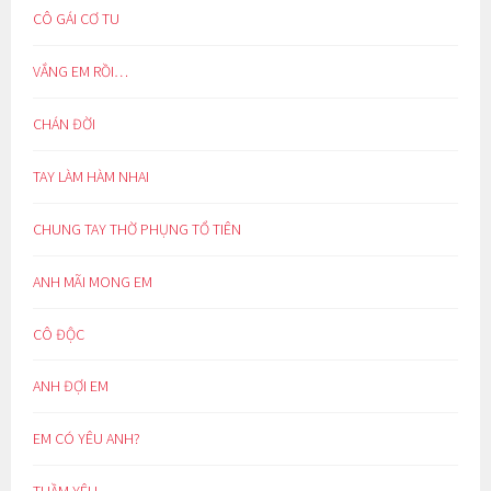
CÔ GÁI CƠ TU
VẮNG EM RỒI…
CHÁN ĐỜI
TAY LÀM HÀM NHAI
CHUNG TAY THỜ PHỤNG TỔ TIÊN
ANH MÃI MONG EM
CÔ ĐỘC
ANH ĐỢI EM
EM CÓ YÊU ANH?