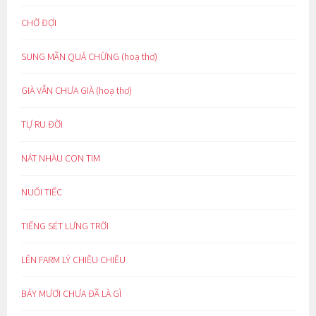
CHỜ ĐỢI
SUNG MÃN QUÁ CHỪNG (hoạ thơ)
GIÀ VẪN CHƯA GIÀ (hoạ thơ)
TỰ RU ĐỜI
NÁT NHÀU CON TIM
NUỐI TIẾC
TIẾNG SÉT LƯNG TRỜI
LÊN FARM LÝ CHIỀU CHIỀU
BẢY MƯƠI CHƯA ĐÃ LÀ GÌ