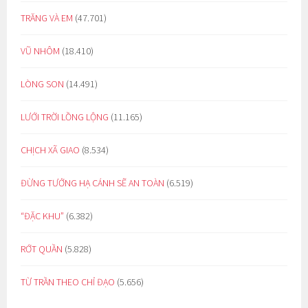
TRĂNG VÀ EM
(47.701)
VŨ NHÔM
(18.410)
LÒNG SON
(14.491)
LƯỚI TRỜI LỒNG LỘNG
(11.165)
CHỊCH XÃ GIAO
(8.534)
ĐỪNG TƯỞNG HẠ CÁNH SẼ AN TOÀN
(6.519)
“ĐẶC KHU”
(6.382)
RỚT QUẦN
(5.828)
TỪ TRẦN THEO CHỈ ĐẠO
(5.656)