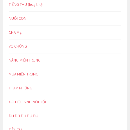
TIẾNG THU (hoạ thơ)
NUÔI CON
CHA MẸ
VỢ CHỒNG
NẮNG MIỀN TRUNG
MƯA MIỀN TRUNG
THAM NHŨNG
XÚI HỌC SINH NÓI DỐI
ĐU ĐÚ ĐÙ ĐŨ ĐỦ…
TIỄN THU