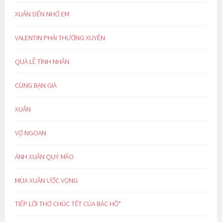
XUÂN ĐẾN NHỚ EM
VALENTIN PHẢI THƯỜNG XUYÊN
QUÀ LỄ TÌNH NHÂN
CÙNG BẠN GIÀ
XUÂN
VỢ NGOAN
ÁNH XUÂN QUÝ MÃO
MÙA XUÂN ƯỚC VỌNG
TIẾP LỜI THƠ CHÚC TẾT CỦA BÁC HỒ*