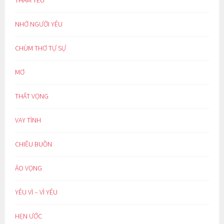
THẦM YÊU
NHỚ NGƯỜI YÊU
CHÙM THƠ TỰ SỰ
MƠ
THẤT VỌNG
VAY TÌNH
CHIỀU BUỒN
ẢO VỌNG
YÊU VÌ – VÌ YÊU
HẸN ƯỚC