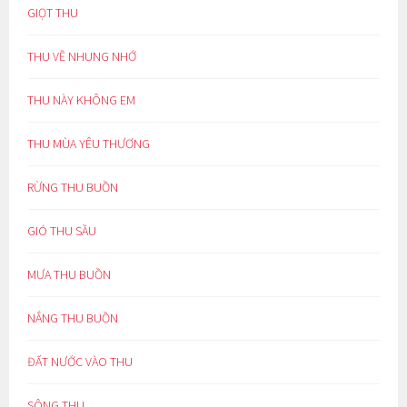
GIỌT THU
THU VỀ NHUNG NHỚ
THU NÀY KHÔNG EM
THU MÙA YÊU THƯƠNG
RỪNG THU BUỒN
GIÓ THU SẦU
MƯA THU BUỒN
NẮNG THU BUỒN
ĐẤT NƯỚC VÀO THU
SÔNG THU