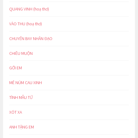
QUANG VINH (hoạ thơ)
VÀO THU (hoạ thơ)
CHUYẾN BAY NHÂN ĐẠO
CHIỀU MUỘN
GỞI EM
MÊ NÚM CAU XINH
TÌNH MẪU TỬ
XÓT XA
ANH TẶNG EM