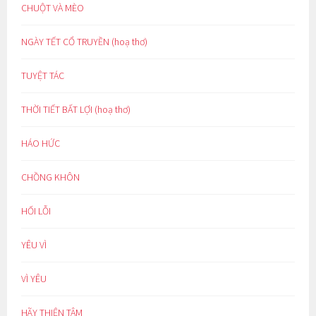
CHUỘT VÀ MÈO
NGÀY TẾT CỔ TRUYỀN (hoạ thơ)
TUYỆT TÁC
THỜI TIẾT BẤT LỢI (hoạ thơ)
HÁO HỨC
CHỒNG KHÔN
HỐI LỖI
YÊU VÌ
VÌ YÊU
HÃY THIỆN TÂM