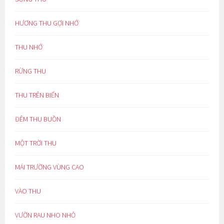
HƯƠNG THU GỢI NHỚ
THU NHỚ
RỪNG THU
THU TRÊN BIỂN
ĐÊM THU BUỒN
MỘT TRỜI THU
MÁI TRƯỜNG VÙNG CAO
VÀO THU
VƯỜN RAU NHO NHỎ