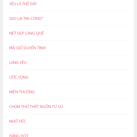
YÊU LÀ THẾ ĐẤY
SAO LẠI TRA CÒNG*
NÉT ĐẸP LÀNG QUÊ
MÃI GIỮ DUYÊN TÌNH
LÀNG YÊU
ƯỚC VỌNG
MIỀN THƯƠNG
CHÙM THƠ THẤT NGÔN TỨ CÚ
NHỚ TIẾC
ĐẮNG ĐÓT