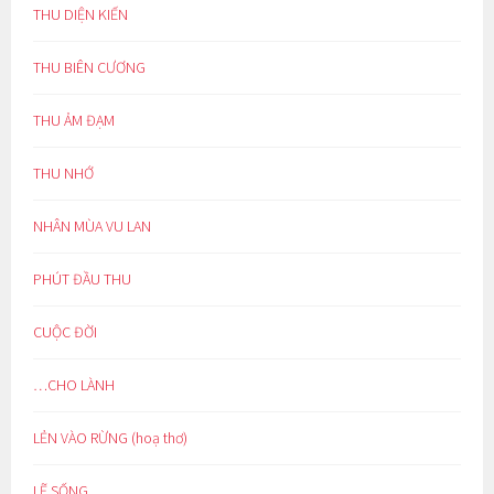
THU DIỆN KIẾN
THU BIÊN CƯƠNG
THU ẢM ĐẠM
THU NHỚ
NHÂN MÙA VU LAN
PHÚT ĐẦU THU
CUỘC ĐỜI
…CHO LÀNH
LẺN VÀO RỪNG (hoạ thơ)
LẼ SỐNG