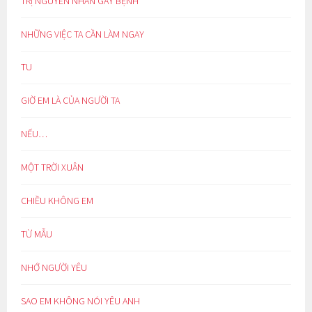
TRỊ NGUYÊN NHÂN GÂY BỆNH
NHỮNG VIỆC TA CẦN LÀM NGAY
TU
GIỜ EM LÀ CỦA NGƯỜI TA
NẾU…
MỘT TRỜI XUÂN
CHIỀU KHÔNG EM
TỪ MẪU
NHỚ NGƯỜI YÊU
SAO EM KHÔNG NÓI YÊU ANH