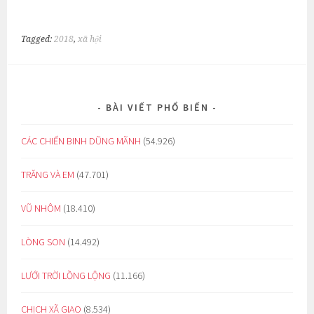
Tagged:
2018
,
xã hội
BÀI VIẾT PHỔ BIẾN
CÁC CHIẾN BINH DŨNG MÃNH
(54.926)
TRĂNG VÀ EM
(47.701)
VŨ NHÔM
(18.410)
LÒNG SON
(14.492)
LƯỚI TRỜI LỒNG LỘNG
(11.166)
CHỊCH XÃ GIAO
(8.534)