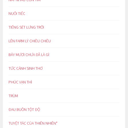
NUỐI TIẾC
TIẾNG SÉT LƯNG TRỜI
LÊN FARM LÝ CHIỀU CHIỀU
BẢY MƯƠI CHƯA ĐÃ LÀ GÌ
TỨC CẢNH SINH THƠ
PHÚC VẠN THÌ
TRÙM
ĐAU BUỒN TỘT ĐỘ
TUYỆT TÁC CỦA THIÊN NHIÊN*