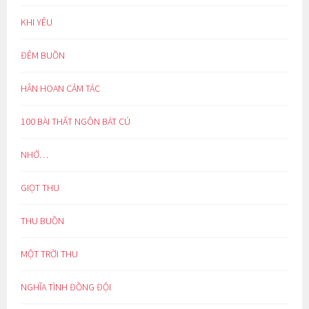
KHI YÊU
ĐÊM BUỒN
HÂN HOAN CẢM TÁC
100 BÀI THẤT NGÔN BÁT CÚ
NHỚ…
GIỌT THU
THU BUỒN
MỘT TRỜI THU
NGHĨA TÌNH ĐỒNG ĐỘI