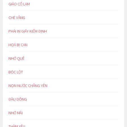
GIẢO CỔ LAM
CHÈ VẰNG
PHẢI IN GIẤY KIỂM ĐỊNH
HOÁ BỊ CAN
NHỚ QUÊ
BÓC LỘT
NON NƯỚC CHẲNG YÊN
ĐẦU ĐÔNG
NHỚ MÃI
THẦM YÊU