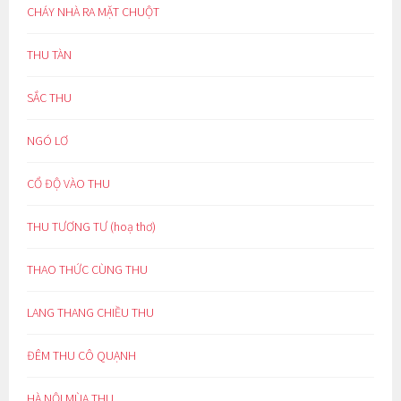
CHÁY NHÀ RA MẶT CHUỘT
THU TÀN
SẮC THU
NGÓ LƠ
CỔ ĐỘ VÀO THU
THU TƯƠNG TƯ (hoạ thơ)
THAO THỨC CÙNG THU
LANG THANG CHIỀU THU
ĐÊM THU CÔ QUẠNH
HÀ NỘI MÙA THU