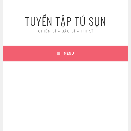
Skip
to
TUYỂN TẬP TÚ SỤN
content
CHIẾN SĨ – BÁC SĨ – THI SĨ
MENU