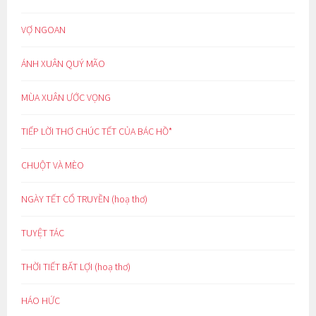
VỢ NGOAN
ÁNH XUÂN QUÝ MÃO
MÙA XUÂN ƯỚC VỌNG
TIẾP LỜI THƠ CHÚC TẾT CỦA BÁC HỒ*
CHUỘT VÀ MÈO
NGÀY TẾT CỔ TRUYỀN (hoạ thơ)
TUYỆT TÁC
THỜI TIẾT BẤT LỢI (hoạ thơ)
HÁO HỨC