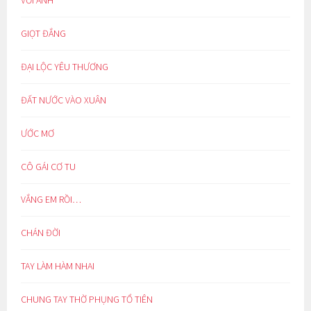
GIỌT ĐẮNG
ĐẠI LỘC YÊU THƯƠNG
ĐẤT NƯỚC VÀO XUÂN
ƯỚC MƠ
CÔ GÁI CƠ TU
VẮNG EM RỒI…
CHÁN ĐỜI
TAY LÀM HÀM NHAI
CHUNG TAY THỜ PHỤNG TỔ TIÊN