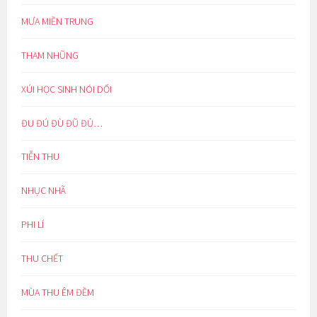
MƯA MIỀN TRUNG
THAM NHŨNG
XÚI HỌC SINH NÓI DỐI
ĐU ĐÚ ĐÙ ĐŨ ĐỦ…
TIỄN THU
NHỤC NHÃ
PHI LÍ
THU CHẾT
MÙA THU ÊM ĐỀM