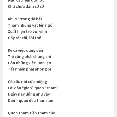
Mưu cầu nên đút lót
Chứ chưa dám sờ sờ
Khi tự trọng đã hết
Tham nhũng vặt lên ngôi
Xuất hiện trò vòi vĩnh
Gây rắc rối, lôi thôi
Kể cả việc đúng đắn
Thì cũng phải chung chi
Còn những việc lươn lẹo
Tất nhiên phải phong bì
Có câu nói cửa miệng
Là: dân “gian” quan “tham”
Ngày nay đúng như vậy
Dân – quan đều tham lam
Quan tham tiền tham của