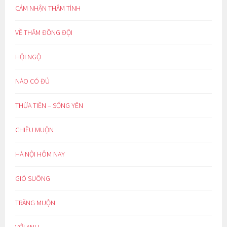
CẢM NHẬN THÂM TÌNH
VỀ THĂM ĐỒNG ĐỘI
HỘI NGỘ
NÀO CÓ ĐỦ
THỪA TIỀN – SỐNG YÊN
CHIỀU MUỘN
HÀ NỘI HÔM NAY
GIÓ SUÔNG
TRĂNG MUỘN
VỚI ANH