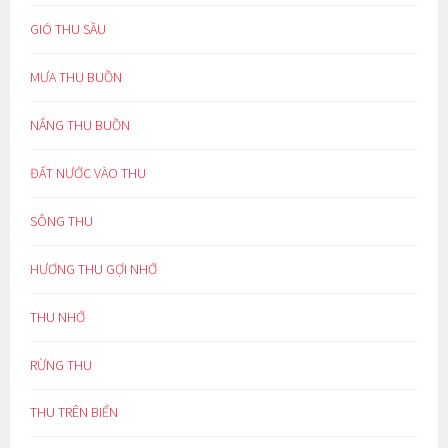
GIÓ THU SẦU
MƯA THU BUỒN
NẮNG THU BUỒN
ĐẤT NƯỚC VÀO THU
SÔNG THU
HƯƠNG THU GỢI NHỚ
THU NHỚ
RỪNG THU
THU TRÊN BIỂN