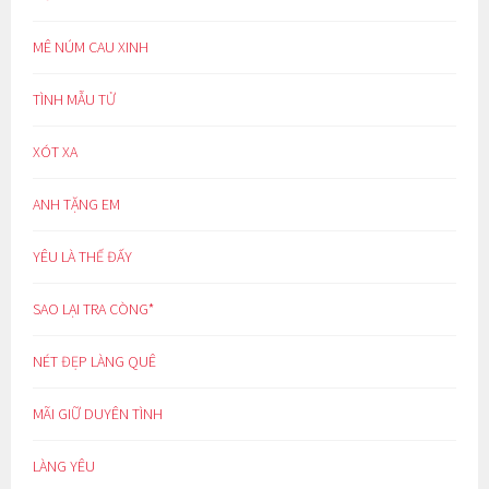
MÊ NÚM CAU XINH
TÌNH MẪU TỬ
XÓT XA
ANH TẶNG EM
YÊU LÀ THẾ ĐẤY
SAO LẠI TRA CÒNG*
NÉT ĐẸP LÀNG QUÊ
MÃI GIỮ DUYÊN TÌNH
LÀNG YÊU