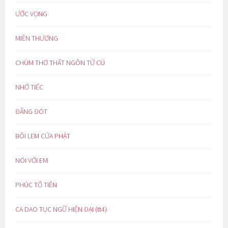
ƯỚC VỌNG
MIỀN THƯƠNG
CHÙM THƠ THẤT NGÔN TỨ CÚ
NHỚ TIẾC
ĐẮNG ĐÓT
BÔI LEM CỬA PHẬT
NÓI VỚI EM
PHÚC TỔ TIÊN
CA DAO TỤC NGỮ HIỆN ĐẠI (tt4)