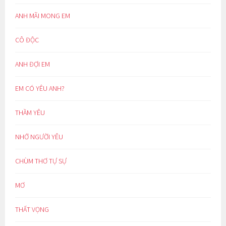
ANH MÃI MONG EM
CÔ ĐỘC
ANH ĐỢI EM
EM CÓ YÊU ANH?
THẦM YÊU
NHỚ NGƯỜI YÊU
CHÙM THƠ TỰ SỰ
MƠ
THẤT VỌNG