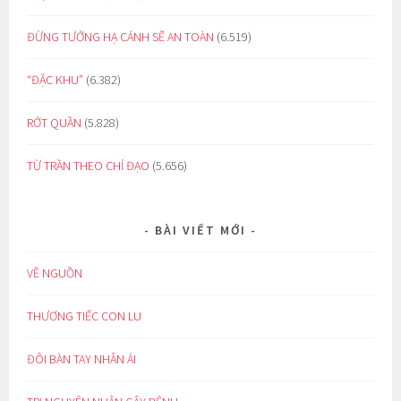
ĐỪNG TƯỞNG HẠ CÁNH SẼ AN TOÀN
(6.519)
“ĐẶC KHU”
(6.382)
RỚT QUẦN
(5.828)
TỪ TRẦN THEO CHỈ ĐẠO
(5.656)
BÀI VIẾT MỚI
VỀ NGUỒN
THƯƠNG TIẾC CON LU
ĐÔI BÀN TAY NHÂN ÁI