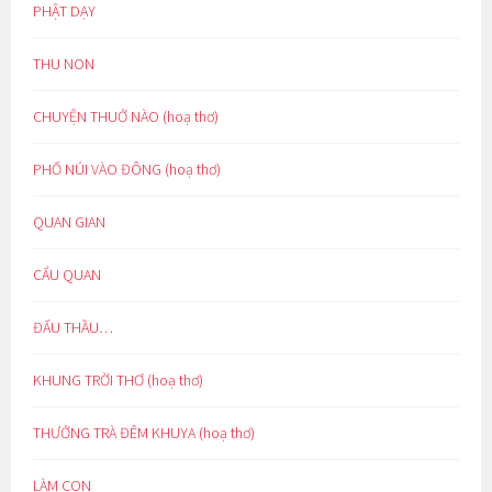
PHẬT DẠY
THU NON
CHUYỆN THUỞ NÀO (hoạ thơ)
PHỐ NÚI VÀO ĐÔNG (hoạ thơ)
QUAN GIAN
CẨU QUAN
ĐẤU THẦU…
KHUNG TRỜI THƠ (hoạ thơ)
THƯỞNG TRÀ ĐÊM KHUYA (hoạ thơ)
LÀM CON