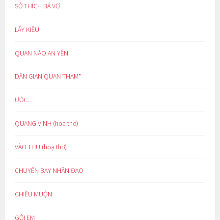
SỞ THÍCH BÁ VƠ
LẨY KIỀU
QUAN NÀO AN YÊN
DÂN GIAN QUAN THAM*
ƯỚC…
QUANG VINH (hoạ thơ)
VÀO THU (hoạ thơ)
CHUYẾN BAY NHÂN ĐẠO
CHIỀU MUỘN
GỞI EM