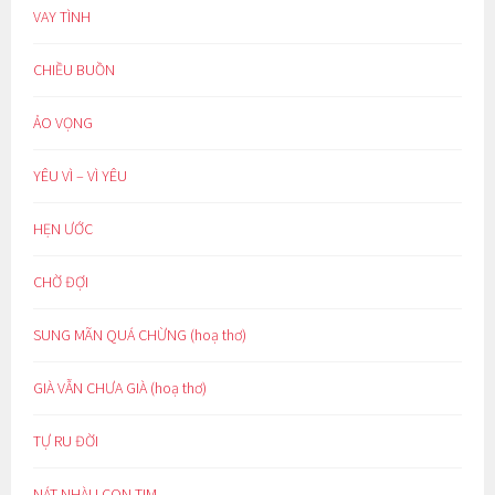
VAY TÌNH
CHIỀU BUỒN
ẢO VỌNG
YÊU VÌ – VÌ YÊU
HẸN ƯỚC
CHỜ ĐỢI
SUNG MÃN QUÁ CHỪNG (hoạ thơ)
GIÀ VẪN CHƯA GIÀ (hoạ thơ)
TỰ RU ĐỜI
NÁT NHÀU CON TIM