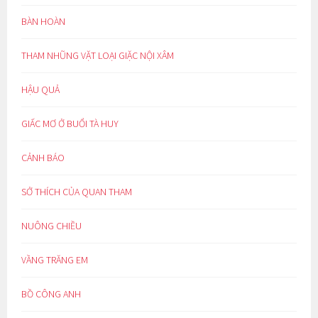
BÀN HOÀN
THAM NHŨNG VẶT LOẠI GIẶC NỘI XÂM
HẬU QUẢ
GIẤC MƠ Ở BUỔI TÀ HUY
CẢNH BÁO
SỞ THÍCH CỦA QUAN THAM
NUÔNG CHIỀU
VẦNG TRĂNG EM
BỒ CÔNG ANH