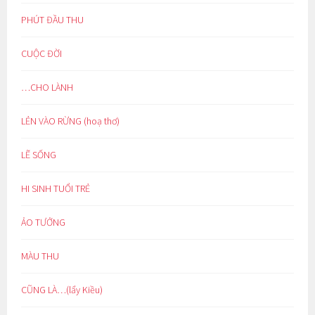
PHÚT ĐẦU THU
CUỘC ĐỜI
…CHO LÀNH
LẺN VÀO RỪNG (hoạ thơ)
LẼ SỐNG
HI SINH TUỔI TRẺ
ẢO TƯỞNG
MÀU THU
CŨNG LÀ…(lẩy Kiều)