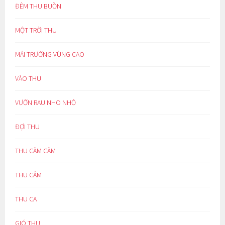
ĐÊM THU BUỒN
MỘT TRỜI THU
MÁI TRƯỜNG VÙNG CAO
VÀO THU
VƯỜN RAU NHO NHỎ
ĐỢI THU
THU CĂM CĂM
THU CẢM
THU CA
GIÓ THU