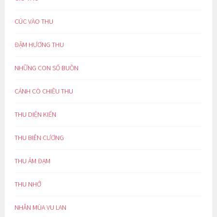
CÚC VÀO THU
ĐẬM HƯƠNG THU
NHỮNG CON SỐ BUỒN
CÁNH CÒ CHIỀU THU
THU DIỆN KIẾN
THU BIÊN CƯƠNG
THU ẢM ĐẠM
THU NHỚ
NHÂN MÙA VU LAN