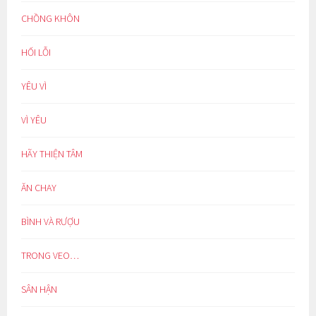
CHỒNG KHÔN
HỐI LỖI
YÊU VÌ
VÌ YÊU
HÃY THIỆN TÂM
ĂN CHAY
BÌNH VÀ RƯỢU
TRONG VEO…
SÂN HẬN