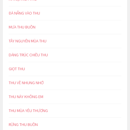
ĐÀ NẴNG VÀO THU
MƯA THU BUỒN
TÂY NGUYÊN MÙA THU
DÁNG TRÚC CHIỀU THU
GIỌT THU
THU VỀ NHUNG NHỚ
THU NÀY KHÔNG EM
THU MÙA YÊU THƯƠNG
RỪNG THU BUỒN