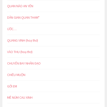
QUAN NÀO AN YÊN
DÂN GIAN QUAN THAM*
ƯỚC…
QUANG VINH (hoạ thơ)
VÀO THU (hoạ thơ)
CHUYẾN BAY NHÂN ĐẠO
CHIỀU MUỘN
GỞI EM
MÊ NÚM CAU XINH