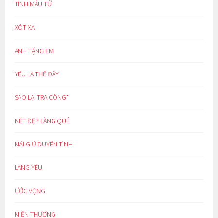
TÌNH MẪU TỬ
XÓT XA
ANH TẶNG EM
YÊU LÀ THẾ ĐẤY
SAO LẠI TRA CÒNG*
NÉT ĐẸP LÀNG QUÊ
MÃI GIỮ DUYÊN TÌNH
LÀNG YÊU
ƯỚC VỌNG
MIỀN THƯƠNG