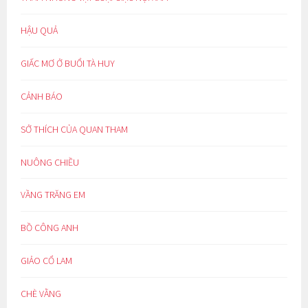
HẬU QUẢ
GIẤC MƠ Ở BUỔI TÀ HUY
CẢNH BÁO
SỞ THÍCH CỦA QUAN THAM
NUÔNG CHIỀU
VẦNG TRĂNG EM
BỒ CÔNG ANH
GIẢO CỔ LAM
CHÈ VẰNG