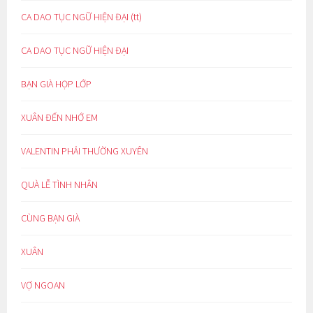
CA DAO TỤC NGỮ HIỆN ĐẠI (tt)
CA DAO TỤC NGỮ HIỆN ĐẠI
BẠN GIÀ HỌP LỚP
XUÂN ĐẾN NHỚ EM
VALENTIN PHẢI THƯỜNG XUYÊN
QUÀ LỄ TÌNH NHÂN
CÙNG BẠN GIÀ
XUÂN
VỢ NGOAN