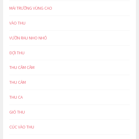
MÁI TRƯỜNG VÙNG CAO
VÀO THU
VƯỜN RAU NHO NHỎ
ĐỢI THU
THU CĂM CĂM
THU CẢM
THU CA
GIÓ THU
CÚC VÀO THU