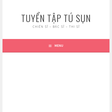
Skip
to
TUYỂN TẬP TÚ SỤN
content
CHIẾN SĨ – BÁC SĨ – THI SĨ
MENU