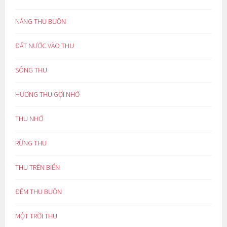
NẮNG THU BUỒN
ĐẤT NƯỚC VÀO THU
SÔNG THU
HƯƠNG THU GỢI NHỚ
THU NHỚ
RỪNG THU
THU TRÊN BIỂN
ĐÊM THU BUỒN
MỘT TRỜI THU