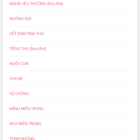
NGHĨA YÊU THƯƠNG (hoạ thơ)
NGÓNG ĐỢI
HẾT ĐẬM TÌNH THU
TIẾNG THU (hoạ thơ)
NUÔI CON
CHA MẸ
VỢ CHỒNG
NẮNG MIỀN TRUNG
MƯA MIỀN TRUNG
THAM NHŨNG