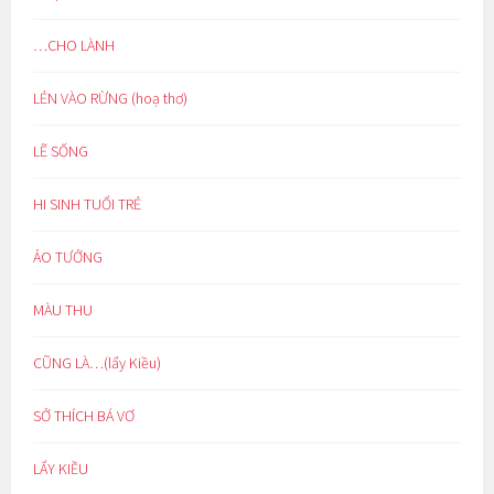
…CHO LÀNH
LẺN VÀO RỪNG (hoạ thơ)
LẼ SỐNG
HI SINH TUỔI TRẺ
ẢO TƯỞNG
MÀU THU
CŨNG LÀ…(lẩy Kiều)
SỞ THÍCH BÁ VƠ
LẨY KIỀU