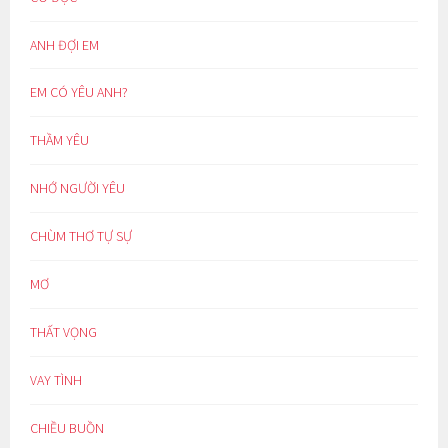
ANH ĐỢI EM
EM CÓ YÊU ANH?
THẦM YÊU
NHỚ NGƯỜI YÊU
CHÙM THƠ TỰ SỰ
MƠ
THẤT VỌNG
VAY TÌNH
CHIỀU BUỒN