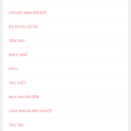
XÚI HỌC SINH NÓI DỐI
ĐU ĐÚ ĐÙ ĐŨ ĐỦ…
TIỄN THU
NHỤC NHÃ
PHI LÍ
THU CHẾT
MÙA THU ÊM ĐỀM
CHÁY NHÀ RA MẶT CHUỘT
THU TÀN