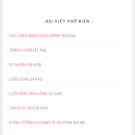
BÀI VIẾT PHỔ BIẾN
CÁC CHIẾN BINH DŨNG MÃNH
(54.926)
TRĂNG VÀ EM
(47.701)
VŨ NHÔM
(18.410)
LÒNG SON
(14.491)
LƯỚI TRỜI LỒNG LỘNG
(11.165)
CHỊCH XÃ GIAO
(8.533)
ĐỪNG TƯỞNG HẠ CÁNH SẼ AN TOÀN
(6.518)