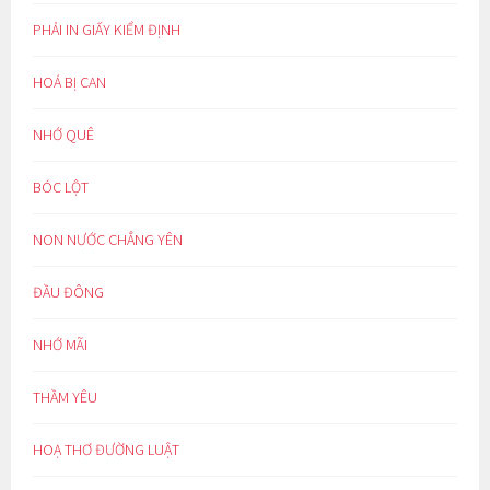
PHẢI IN GIẤY KIỂM ĐỊNH
HOÁ BỊ CAN
NHỚ QUÊ
BÓC LỘT
NON NƯỚC CHẲNG YÊN
ĐẦU ĐÔNG
NHỚ MÃI
THẦM YÊU
HOẠ THƠ ĐƯỜNG LUẬT