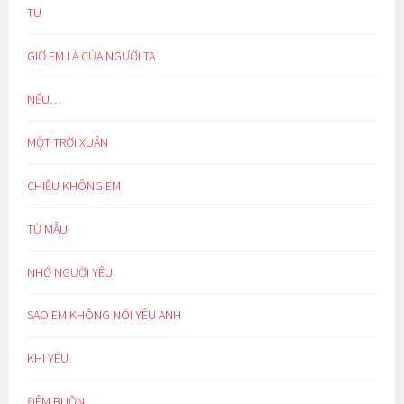
TU
GIỜ EM LÀ CỦA NGƯỜI TA
NẾU…
MỘT TRỜI XUÂN
CHIỀU KHÔNG EM
TỪ MẪU
NHỚ NGƯỜI YÊU
SAO EM KHÔNG NÓI YÊU ANH
KHI YÊU
ĐÊM BUỒN