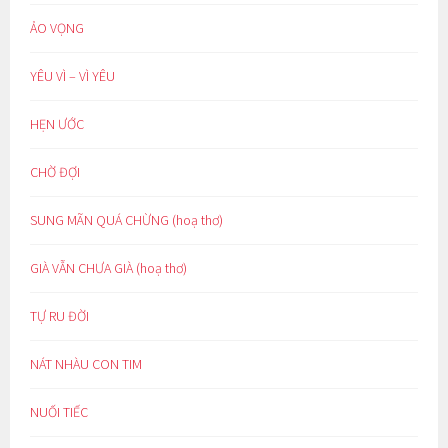
ẢO VỌNG
YÊU VÌ – VÌ YÊU
HẸN ƯỚC
CHỜ ĐỢI
SUNG MÃN QUÁ CHỪNG (hoạ thơ)
GIÀ VẪN CHƯA GIÀ (hoạ thơ)
TỰ RU ĐỜI
NÁT NHÀU CON TIM
NUỐI TIẾC