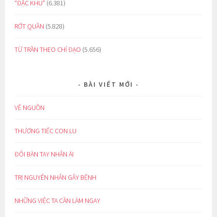
“ĐẶC KHU”
(6.381)
RỚT QUẦN
(5.828)
TỪ TRẦN THEO CHỈ ĐẠO
(5.656)
BÀI VIẾT MỚI
VỀ NGUỒN
THƯƠNG TIẾC CON LU
ĐÔI BÀN TAY NHÂN ÁI
TRỊ NGUYÊN NHÂN GÂY BỆNH
NHỮNG VIỆC TA CẦN LÀM NGAY