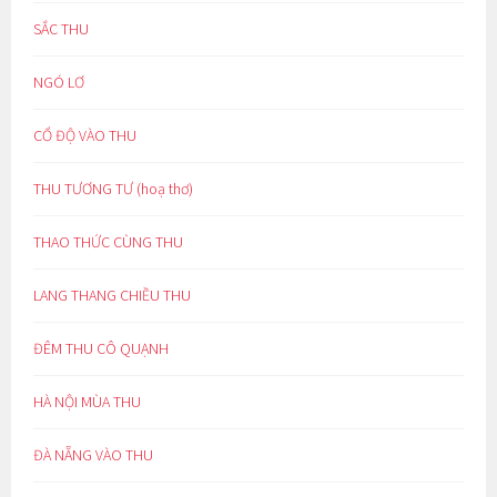
SẮC THU
NGÓ LƠ
CỔ ĐỘ VÀO THU
THU TƯƠNG TƯ (hoạ thơ)
THAO THỨC CÙNG THU
LANG THANG CHIỀU THU
ĐÊM THU CÔ QUẠNH
HÀ NỘI MÙA THU
ĐÀ NẴNG VÀO THU