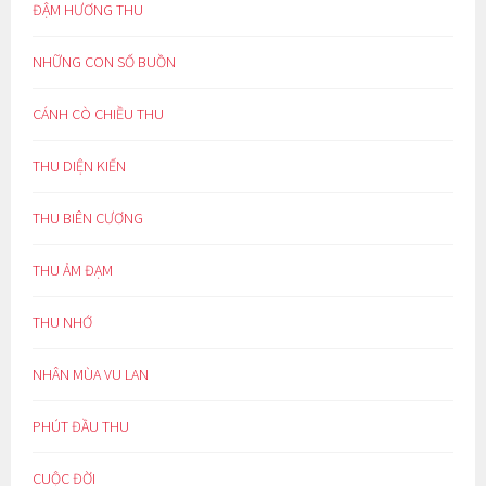
ĐẬM HƯƠNG THU
NHỮNG CON SỐ BUỒN
CÁNH CÒ CHIỀU THU
THU DIỆN KIẾN
THU BIÊN CƯƠNG
THU ẢM ĐẠM
THU NHỚ
NHÂN MÙA VU LAN
PHÚT ĐẦU THU
CUỘC ĐỜI