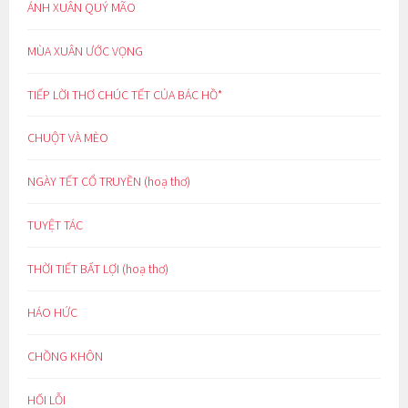
ÁNH XUÂN QUÝ MÃO
MÙA XUÂN ƯỚC VỌNG
TIẾP LỜI THƠ CHÚC TẾT CỦA BÁC HỒ*
CHUỘT VÀ MÈO
NGÀY TẾT CỔ TRUYỀN (hoạ thơ)
TUYỆT TÁC
THỜI TIẾT BẤT LỢI (hoạ thơ)
HÁO HỨC
CHỒNG KHÔN
HỐI LỖI