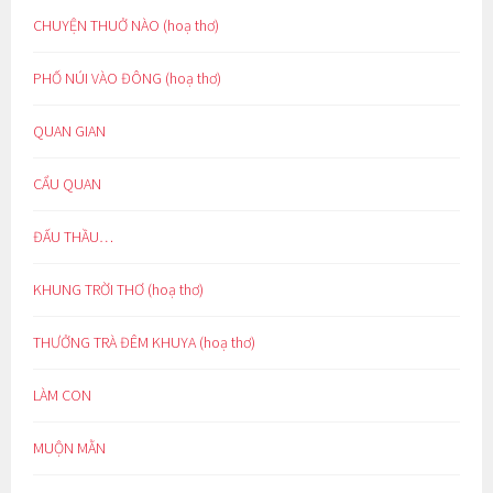
CHUYỆN THUỞ NÀO (hoạ thơ)
PHỐ NÚI VÀO ĐÔNG (hoạ thơ)
QUAN GIAN
CẨU QUAN
ĐẤU THẦU…
KHUNG TRỜI THƠ (hoạ thơ)
THƯỞNG TRÀ ĐÊM KHUYA (hoạ thơ)
LÀM CON
MUỘN MẰN