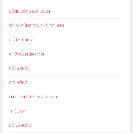
UỔNG CÔNG ĐÈN SÁNH
SỎI ĐÁ CŨNG CẦN PHẢI CÓ NHAU
GIÁ TRỊ TÌNH YÊU
NHỚ VỀ EM (hoạ thơ)
NẮNG XUÂN
GIÓ ĐÔNG
EM LUÔN Ở TRONG TIM ANH
THIẾU EM
ĐÔNG BUỒN