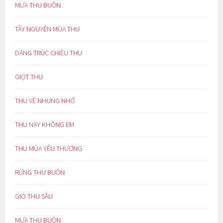
MƯA THU BUỒN
TÂY NGUYÊN MÙA THU
DÁNG TRÚC CHIỀU THU
GIỌT THU
THU VỀ NHUNG NHỚ
THU NÀY KHÔNG EM
THU MÙA YÊU THƯƠNG
RỪNG THU BUỒN
GIÓ THU SẦU
MƯA THU BUỒN