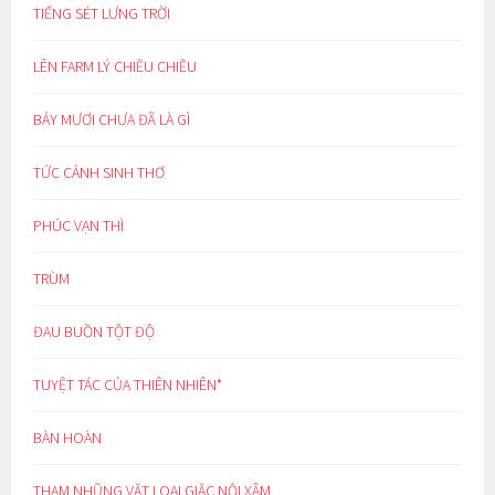
TIẾNG SÉT LƯNG TRỜI
LÊN FARM LÝ CHIỀU CHIỀU
BẢY MƯƠI CHƯA ĐÃ LÀ GÌ
TỨC CẢNH SINH THƠ
PHÚC VẠN THÌ
TRÙM
ĐAU BUỒN TỘT ĐỘ
TUYỆT TÁC CỦA THIÊN NHIÊN*
BÀN HOÀN
THAM NHŨNG VẶT LOẠI GIẶC NỘI XÂM