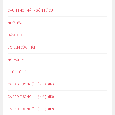
CHÙM THƠ THẤT NGÔN TỨ CÚ
NHỚ TIẾC
ĐẮNG ĐÓT
BÔI LEM CỬA PHẬT
NÓI VỚI EM
PHÚC TỔ TIÊN
CA DAO TỤC NGỮ HIỆN ĐẠI (tt4)
CA DAO TỤC NGỮ HIỆN ĐẠI (tt3)
CA DAO TỤC NGỮ HIỆN ĐẠI (tt2)