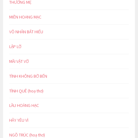
THƯƠNG MẸ
MIỀN HOANG MẠC
VÔ NHÂN BẤT HIẾU
LẬP LỜ
MÃI VẬT VỜ
TÌNH KHÔNG BỜ BẾN
TÌNH QUÊ (hoạ thơ)
LẦU HOÀNG HẠC
HÃY YÊU VÌ
NGÕ TRÚC (hoạ thơ)