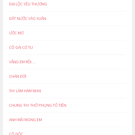
ĐẠI LỘC YÊU THƯƠNG
ĐẤT NƯỚC VÀO XUÂN
ƯỚC MƠ
CÔ GÁI CƠ TU
VẮNG EM RỒI…
CHÁN ĐỜI
TAY LÀM HÀM NHAI
CHUNG TAY THỜ PHỤNG TỔ TIÊN
ANH MÃI MONG EM
CÔ ĐỘC