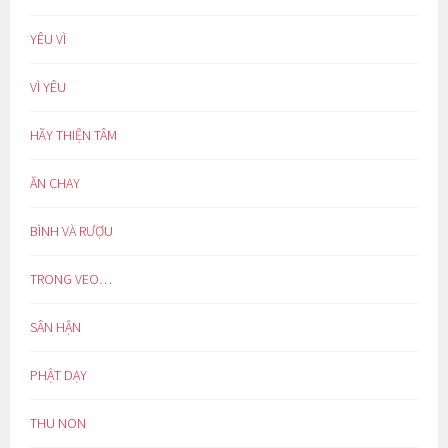
YÊU VÌ
VÌ YÊU
HÃY THIỆN TÂM
ĂN CHAY
BÌNH VÀ RƯỢU
TRONG VEO…
SÂN HẬN
PHẬT DẠY
THU NON