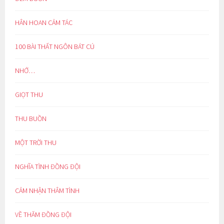
HÂN HOAN CẢM TÁC
100 BÀI THẤT NGÔN BÁT CÚ
NHỚ…
GIỌT THU
THU BUỒN
MỘT TRỜI THU
NGHĨA TÌNH ĐỒNG ĐỘI
CẢM NHẬN THÂM TÌNH
VỀ THĂM ĐỒNG ĐỘI