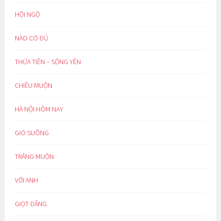
HỘI NGỘ
NÀO CÓ ĐỦ
THỪA TIỀN – SỐNG YÊN
CHIỀU MUỘN
HÀ NỘI HÔM NAY
GIÓ SUÔNG
TRĂNG MUỘN
VỚI ANH
GIỌT ĐẮNG