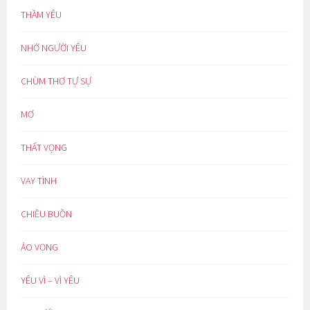
THẦM YÊU
NHỚ NGƯỜI YÊU
CHÙM THƠ TỰ SỰ
MƠ
THẤT VỌNG
VAY TÌNH
CHIỀU BUỒN
ẢO VỌNG
YÊU VÌ – VÌ YÊU