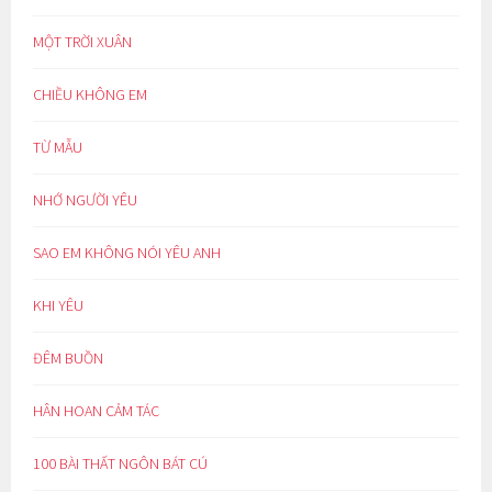
MỘT TRỜI XUÂN
CHIỀU KHÔNG EM
TỪ MẪU
NHỚ NGƯỜI YÊU
SAO EM KHÔNG NÓI YÊU ANH
KHI YÊU
ĐÊM BUỒN
HÂN HOAN CẢM TÁC
100 BÀI THẤT NGÔN BÁT CÚ