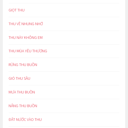
GIỌT THU
THU VỀ NHUNG NHỚ
THU NÀY KHÔNG EM
THU MÙA YÊU THƯƠNG
RỪNG THU BUỒN
GIÓ THU SẦU
MƯA THU BUỒN
NẮNG THU BUỒN
ĐẤT NƯỚC VÀO THU