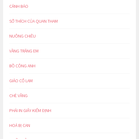
CẢNH BÁO
SỞ THÍCH CỦA QUAN THAM
NUÔNG CHIỀU
VẦNG TRĂNG EM
BỒ CÔNG ANH
GIẢO CỔ LAM
CHÈ VẰNG
PHẢI IN GIẤY KIỂM ĐỊNH
HOÁ BỊ CAN