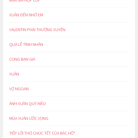
BẠN GIÀ HỌP LỚP
XUÂN ĐẾN NHỚ EM
VALENTIN PHẢI THƯỜNG XUYÊN
QUÀ LỄ TÌNH NHÂN
CÙNG BẠN GIÀ
XUÂN
VỢ NGOAN
ÁNH XUÂN QUÝ MÃO
MÙA XUÂN ƯỚC VỌNG
TIẾP LỜI THƠ CHÚC TẾT CỦA BÁC HỒ*