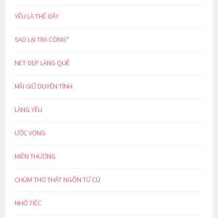
YÊU LÀ THẾ ĐẤY
SAO LẠI TRA CÒNG*
NÉT ĐẸP LÀNG QUÊ
MÃI GIỮ DUYÊN TÌNH
LÀNG YÊU
ƯỚC VỌNG
MIỀN THƯƠNG
CHÙM THƠ THẤT NGÔN TỨ CÚ
NHỚ TIẾC