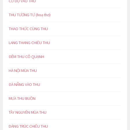
CỔ ĐỘ VÀO THU
THU TƯƠNG TƯ (hoạ thơ)
THAO THỨC CÙNG THU
LANG THANG CHIỀU THU
ĐÊM THU CÔ QUẠNH
HÀ NỘI MÙA THU
ĐÀ NẴNG VÀO THU
MƯA THU BUỒN
TÂY NGUYÊN MÙA THU
DÁNG TRÚC CHIỀU THU