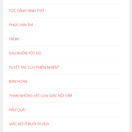
TỨC CẢNH SINH THƠ
PHÚC VẠN THÌ
TRÙM
ĐAU BUỒN TỘT ĐỘ
TUYỆT TÁC CỦA THIÊN NHIÊN*
BÀN HOÀN
THAM NHŨNG VẶT LOẠI GIẶC NỘI XÂM
HẬU QUẢ
GIẤC MƠ Ở BUỔI TÀ HUY