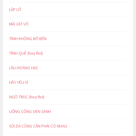
LẬP LỜ
MÃI VẬT VỜ
TÌNH KHÔNG BỜ BẾN
TÌNH QUÊ (hoạ thơ)
LẦU HOÀNG HẠC
HÃY YÊU VÌ
NGÕ TRÚC (hoạ thơ)
UỔNG CÔNG ĐÈN SÁNH
SỎI ĐÁ CŨNG CẦN PHẢI CÓ NHAU