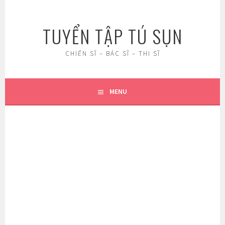
Skip
to
TUYỂN TẬP TÚ SỤN
content
CHIẾN SĨ – BÁC SĨ – THI SĨ
MENU