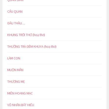
CẨU QUAN
ĐẤU THẦU…
KHUNG TRỜI THƠ (hoạ thơ)
THƯỞNG TRÀ ĐÊM KHUYA (hoạ thơ)
LÀM CON
MUỘN MẰN
THƯƠNG MẸ
MIỀN HOANG MẠC
VÔ NHÂN BẤT HIẾU