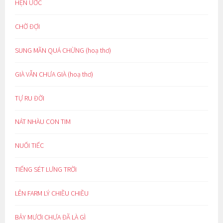
HẸN ƯỚC
CHỜ ĐỢI
SUNG MÃN QUÁ CHỪNG (hoạ thơ)
GIÀ VẪN CHƯA GIÀ (hoạ thơ)
TỰ RU ĐỜI
NÁT NHÀU CON TIM
NUỐI TIẾC
TIẾNG SÉT LƯNG TRỜI
LÊN FARM LÝ CHIỀU CHIỀU
BẢY MƯƠI CHƯA ĐÃ LÀ GÌ