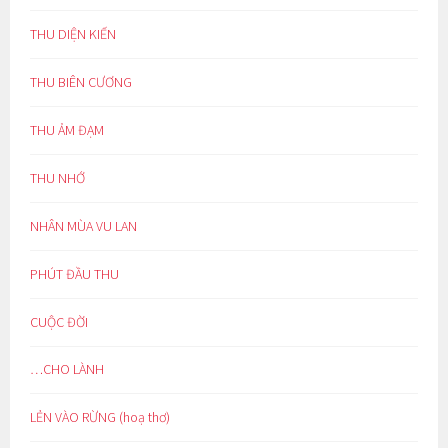
THU DIỆN KIẾN
THU BIÊN CƯƠNG
THU ẢM ĐẠM
THU NHỚ
NHÂN MÙA VU LAN
PHÚT ĐẦU THU
CUỘC ĐỜI
…CHO LÀNH
LẺN VÀO RỪNG (hoạ thơ)