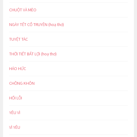
CHUỘT VÀ MÈO
NGÀY TẾT CỔ TRUYỀN (hoạ thơ)
TUYỆT TÁC
THỜI TIẾT BẤT LỢI (hoạ thơ)
HÁO HỨC
CHỒNG KHÔN
HỐI LỖI
YÊU VÌ
VÌ YÊU