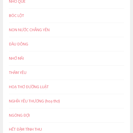
NHỚ QUÊ
BÓC LỘT
NON NƯỚC CHẲNG YÊN
ĐẦU ĐÔNG
NHỚ MÃI
THẦM YÊU
HOẠ THƠ ĐƯỜNG LUẬT
NGHĨA YÊU THƯƠNG (hoạ thơ)
NGÓNG ĐỢI
HẾT ĐẬM TÌNH THU