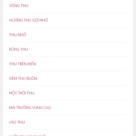
SÔNG THU
HƯƠNG THU GỢI NHỚ
THU NHỚ
RỪNG THU
THU TRÊN BIỂN
ĐÊM THU BUỒN
MỘT TRỜI THU
MÁI TRƯỜNG VÙNG CAO
VÀO THU