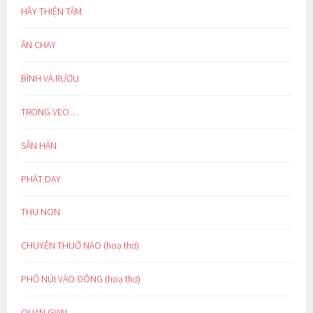
HÃY THIỆN TÂM
ĂN CHAY
BÌNH VÀ RƯỢU
TRONG VEO…
SÂN HẬN
PHẬT DẠY
THU NON
CHUYỆN THUỞ NÀO (hoạ thơ)
PHỐ NÚI VÀO ĐÔNG (hoạ thơ)
QUAN GIAN