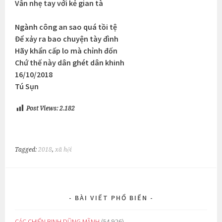
Vẫn nhẹ tay với kẻ gian tà
Ngành công an sao quá tồi tệ
Để xảy ra bao chuyện tày đình
Hãy khẩn cấp lo mà chỉnh đốn
Chứ thế này dân ghét dân khinh
16/10/2018
Tú Sụn
Post Views:
2.182
Tagged:
2018
,
xã hội
BÀI VIẾT PHỔ BIẾN
CÁC CHIẾN BINH DŨNG MÃNH
(54.926)