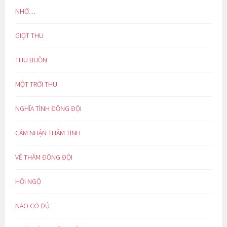
NHỚ…
GIỌT THU
THU BUỒN
MỘT TRỜI THU
NGHĨA TÌNH ĐỒNG ĐỘI
CẢM NHẬN THÂM TÌNH
VỀ THĂM ĐỒNG ĐỘI
HỘI NGỘ
NÀO CÓ ĐỦ