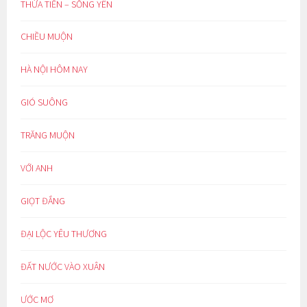
THỪA TIỀN – SỐNG YÊN
CHIỀU MUỘN
HÀ NỘI HÔM NAY
GIÓ SUÔNG
TRĂNG MUỘN
VỚI ANH
GIỌT ĐẮNG
ĐẠI LỘC YÊU THƯƠNG
ĐẤT NƯỚC VÀO XUÂN
ƯỚC MƠ