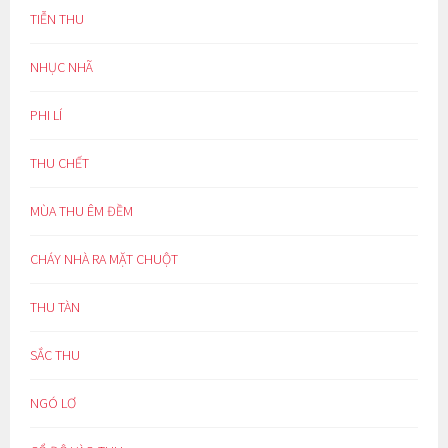
TIỄN THU
NHỤC NHÃ
PHI LÍ
THU CHẾT
MÙA THU ÊM ĐỀM
CHÁY NHÀ RA MẶT CHUỘT
THU TÀN
SẮC THU
NGÓ LƠ