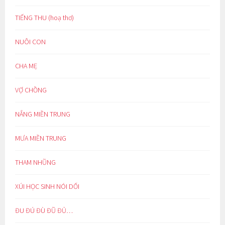
TIẾNG THU (hoạ thơ)
NUÔI CON
CHA MẸ
VỢ CHỒNG
NẮNG MIỀN TRUNG
MƯA MIỀN TRUNG
THAM NHŨNG
XÚI HỌC SINH NÓI DỐI
ĐU ĐÚ ĐÙ ĐŨ ĐỦ…