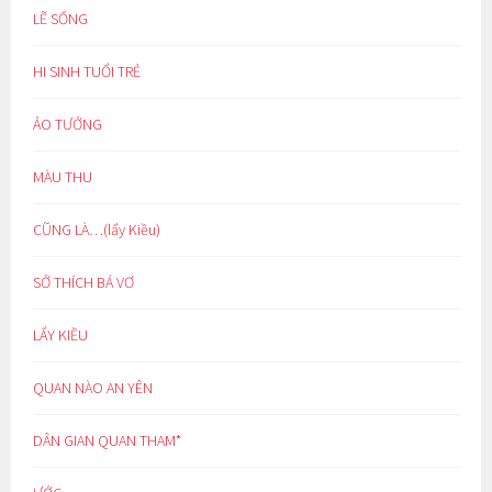
LẼ SỐNG
HI SINH TUỔI TRẺ
ẢO TƯỞNG
MÀU THU
CŨNG LÀ…(lẩy Kiều)
SỞ THÍCH BÁ VƠ
LẨY KIỀU
QUAN NÀO AN YÊN
DÂN GIAN QUAN THAM*