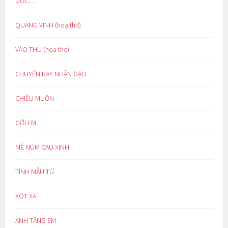
ƯỚC…
QUANG VINH (hoạ thơ)
VÀO THU (hoạ thơ)
CHUYẾN BAY NHÂN ĐẠO
CHIỀU MUỘN
GỞI EM
MÊ NÚM CAU XINH
TÌNH MẪU TỬ
XÓT XA
ANH TẶNG EM