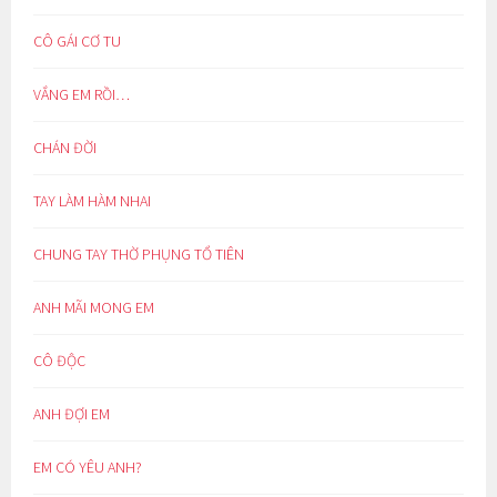
CÔ GÁI CƠ TU
VẮNG EM RỒI…
CHÁN ĐỜI
TAY LÀM HÀM NHAI
CHUNG TAY THỜ PHỤNG TỔ TIÊN
ANH MÃI MONG EM
CÔ ĐỘC
ANH ĐỢI EM
EM CÓ YÊU ANH?