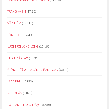
TRĂNG VÀ EM
(47.701)
VŨ NHÔM
(18.410)
LÒNG SON
(14.491)
LƯỚI TRỜI LỒNG LỘNG
(11.165)
CHỊCH XÃ GIAO
(8.534)
ĐỪNG TƯỞNG HẠ CÁNH SẼ AN TOÀN
(6.518)
“ĐẶC KHU”
(6.382)
RỚT QUẦN
(5.828)
TỪ TRẦN THEO CHỈ ĐẠO
(5.656)