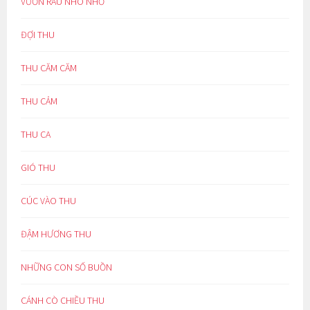
VƯỜN RAU NHO NHỎ
ĐỢI THU
THU CĂM CĂM
THU CẢM
THU CA
GIÓ THU
CÚC VÀO THU
ĐẬM HƯƠNG THU
NHỮNG CON SỐ BUỒN
CÁNH CÒ CHIỀU THU