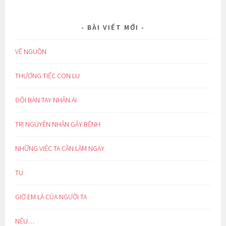
BÀI VIẾT MỚI
VỀ NGUỒN
THƯƠNG TIẾC CON LU
ĐÔI BÀN TAY NHÂN ÁI
TRỊ NGUYÊN NHÂN GÂY BỆNH
NHỮNG VIỆC TA CẦN LÀM NGAY
TU
GIỜ EM LÀ CỦA NGƯỜI TA
NẾU…