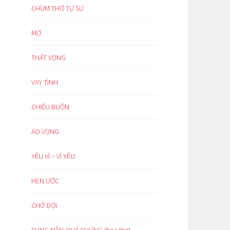
CHÙM THƠ TỰ SỰ
MƠ
THẤT VỌNG
VAY TÌNH
CHIỀU BUỒN
ẢO VỌNG
YÊU VÌ – VÌ YÊU
HẸN ƯỚC
CHỜ ĐỢI
SUNG MÃN QUÁ CHỪNG (hoạ thơ)