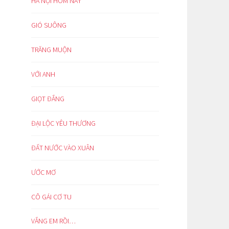
HÀ NỘI HÔM NAY
GIÓ SUÔNG
TRĂNG MUỘN
VỚI ANH
GIỌT ĐẮNG
ĐẠI LỘC YÊU THƯƠNG
ĐẤT NƯỚC VÀO XUÂN
ƯỚC MƠ
CÔ GÁI CƠ TU
VẮNG EM RỒI…