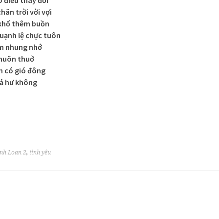
 điều thay đổi
hân trời vời vợi
khổ thêm buồn
uạnh lệ chực tuôn
ềm nhung nhớ
 muôn thuở
n có gió đông
cả hư không
nh Loan 2
,
tình yêu