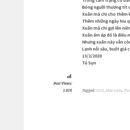
Trong tâm trạng có bao
Bóng người thương tít c
Xuân mà chi cho thêm 
Thêm những ngày hiu q
Xuân mà chi gợi lên ni
Xuân ấm áp đó là điều
Nhưng xuân này vẫn cò
Lạnh nỗi sầu, buốt giá 
13/2/2020
Tú Sụn
Post Views:
1.616
Tagged:
2020
,
Mùa xuân
,
Tha