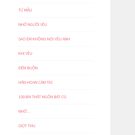
TỪ MẪU
NHỚ NGƯỜI YÊU
SAO EM KHÔNG NÓI YÊU ANH
KHI YÊU
ĐÊM BUỒN
HÂN HOAN CẢM TÁC
100 BÀI THẤT NGÔN BÁT CÚ
NHỚ…
GIỌT THU