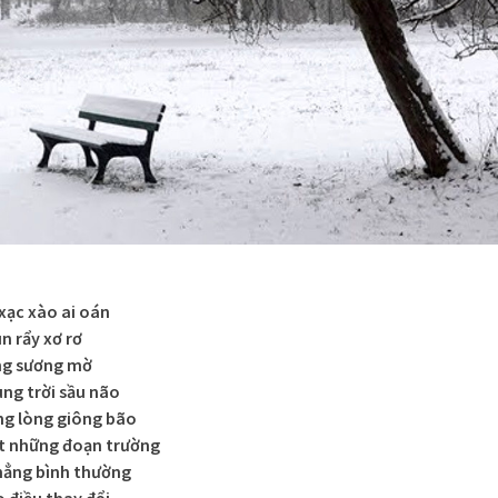
xạc xào ai oán
n rẩy xơ rơ
óng sương mờ
ng trời sầu não
ong lòng giông bão
t những đoạn trường
hẳng bình thường