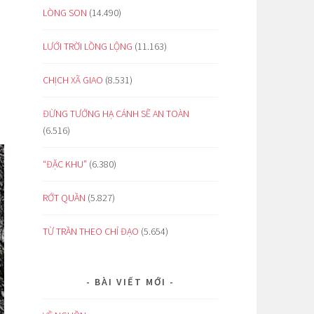
LÒNG SON
(14.490)
LƯỚI TRỜI LỒNG LỘNG
(11.163)
CHỊCH XÃ GIAO
(8.531)
ĐỪNG TƯỞNG HẠ CÁNH SẼ AN TOÀN
(6.516)
“ĐẶC KHU”
(6.380)
RỚT QUẦN
(5.827)
TỪ TRẦN THEO CHỈ ĐẠO
(5.654)
BÀI VIẾT MỚI