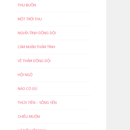
THU BUỒN
MỘT TRỜI THU
NGHĨA TÌNH ĐỒNG ĐỘI
CẢM NHẬN THÂM TÌNH
VỀ THĂM ĐỒNG ĐỘI
HỘI NGỘ
NÀO CÓ ĐỦ
THỪA TIỀN – SỐNG YÊN
CHIỀU MUỘN