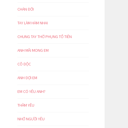
CHÁN ĐỜI
TAY LÀM HÀM NHAI
CHUNG TAY THỜ PHỤNG TỔ TIÊN
ANH MÃI MONG EM
CÔ ĐỘC
ANH ĐỢI EM
EM CÓ YÊU ANH?
THẦM YÊU
NHỚ NGƯỜI YÊU