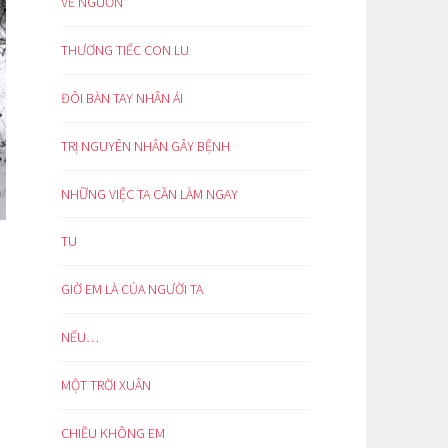
VỀ NGUỒN
THƯƠNG TIẾC CON LU
ĐÔI BÀN TAY NHÂN ÁI
TRỊ NGUYÊN NHÂN GÂY BỆNH
NHỮNG VIỆC TA CẦN LÀM NGAY
TU
GIỜ EM LÀ CỦA NGƯỜI TA
NẾU…
MỘT TRỜI XUÂN
CHIỀU KHÔNG EM