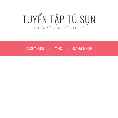
TUYỂN TẬP TÚ SỤN
CHIẾN SĨ – BÁC SĨ – THI SĨ
GIỚI THIỆU
THƠ
ĐĂNG NHẬP