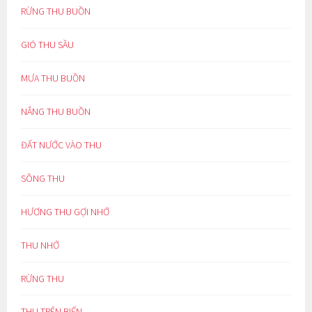
RỪNG THU BUỒN
GIÓ THU SẦU
MƯA THU BUỒN
NẮNG THU BUỒN
ĐẤT NƯỚC VÀO THU
SÔNG THU
HƯƠNG THU GỢI NHỚ
THU NHỚ
RỪNG THU
THU TRÊN BIỂN