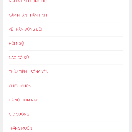
NGHĨA TÌNH ĐỒNG ĐỘI
CẢM NHẬN THÂM TÌNH
VỀ THĂM ĐỒNG ĐỘI
HỘI NGỘ
NÀO CÓ ĐỦ
THỪA TIỀN – SỐNG YÊN
CHIỀU MUỘN
HÀ NỘI HÔM NAY
GIÓ SUÔNG
TRĂNG MUỘN