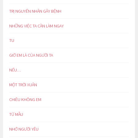
TRỊ NGUYÊN NHÂN GÂY BỆNH
NHỮNG VIỆC TA CẦN LÀM NGAY
TU
GIỜ EM LÀ CỦA NGƯỜI TA
NẾU…
MỘT TRỜI XUÂN
CHIỀU KHÔNG EM
TỪ MẪU
NHỚ NGƯỜI YÊU