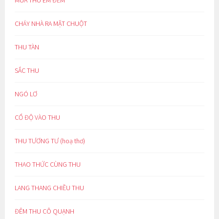
MÙA THU ÊM ĐỀM
CHÁY NHÀ RA MẶT CHUỘT
THU TÀN
SẮC THU
NGÓ LƠ
CỔ ĐỘ VÀO THU
THU TƯƠNG TƯ (hoạ thơ)
THAO THỨC CÙNG THU
LANG THANG CHIỀU THU
ĐÊM THU CÔ QUẠNH