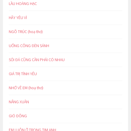
LẦU HOÀNG HẠC
HÃY YÊU VÌ
NGÕ TRÚC (hoạ thơ)
UỔNG CÔNG ĐÈN SÁNH
SỎI ĐÁ CŨNG CẦN PHẢI CÓ NHAU
GIÁ TRỊ TÌNH YÊU
NHỚ VỀ EM (hoạ thơ)
NẮNG XUÂN
GIÓ ĐÔNG
EM LUÔN Ở TRONG TIM ANH