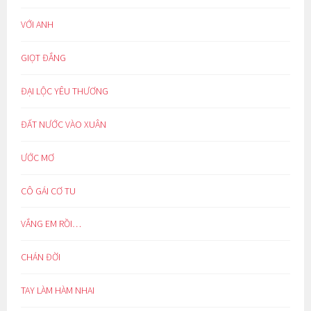
VỚI ANH
GIỌT ĐẮNG
ĐẠI LỘC YÊU THƯƠNG
ĐẤT NƯỚC VÀO XUÂN
ƯỚC MƠ
CÔ GÁI CƠ TU
VẮNG EM RỒI…
CHÁN ĐỜI
TAY LÀM HÀM NHAI