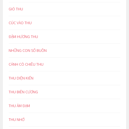
GIÓ THU
CÚC VÀO THU
ĐẬM HƯƠNG THU
NHỮNG CON SỐ BUỒN
CÁNH CÒ CHIỀU THU
THU DIỆN KIẾN
THU BIÊN CƯƠNG
THU ẢM ĐẠM
THU NHỚ