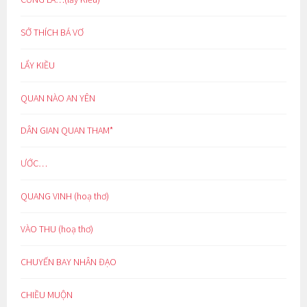
SỞ THÍCH BÁ VƠ
LẨY KIỀU
QUAN NÀO AN YÊN
DÂN GIAN QUAN THAM*
ƯỚC…
QUANG VINH (hoạ thơ)
VÀO THU (hoạ thơ)
CHUYẾN BAY NHÂN ĐẠO
CHIỀU MUỘN