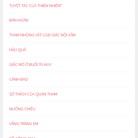
TUYỆT TÁC CỦA THIÊN NHIÊN*
BÀN HOÀN
THAM NHŨNG VẶT LOẠI GIẶC NỘI XÂM
HẬU QUẢ
GIẤC MƠ Ở BUỔI TÀ HUY
CẢNH BÁO
SỞ THÍCH CỦA QUAN THAM
NUÔNG CHIỀU
VẦNG TRĂNG EM