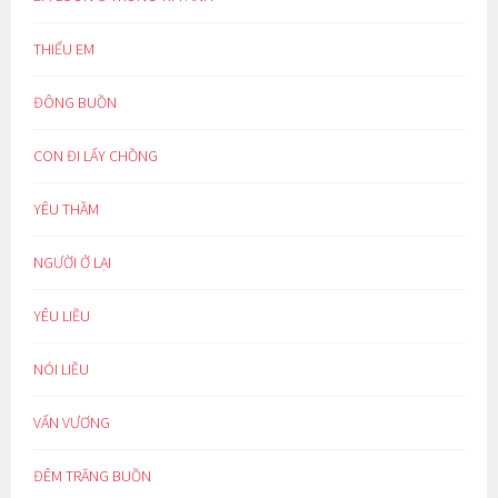
THIẾU EM
ĐÔNG BUỒN
CON ĐI LẤY CHỒNG
YÊU THẦM
NGƯỜI Ở LẠI
YÊU LIỀU
NÓI LIỀU
VẤN VƯƠNG
ĐÊM TRĂNG BUỒN