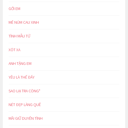
GỞI EM
MÊ NÚM CAU XINH
TÌNH MẪU TỬ
XÓT XA
ANH TẶNG EM
YÊU LÀ THẾ ĐẤY
SAO LẠI TRA CÒNG*
NÉT ĐẸP LÀNG QUÊ
MÃI GIỮ DUYÊN TÌNH