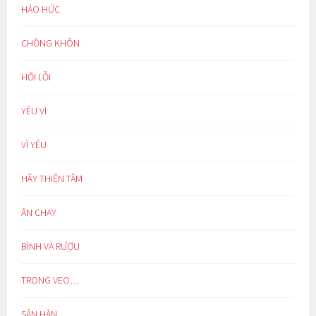
HÁO HỨC
CHỒNG KHÔN
HỐI LỖI
YÊU VÌ
VÌ YÊU
HÃY THIỆN TÂM
ĂN CHAY
BÌNH VÀ RƯỢU
TRONG VEO…
SÂN HẬN