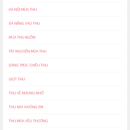
HÀ NỘI MÙA THU
ĐÀ NẴNG VÀO THU
MƯA THU BUỒN
TÂY NGUYÊN MÙA THU
DÁNG TRÚC CHIỀU THU
GIỌT THU
THU VỀ NHUNG NHỚ
THU NÀY KHÔNG EM
THU MÙA YÊU THƯƠNG