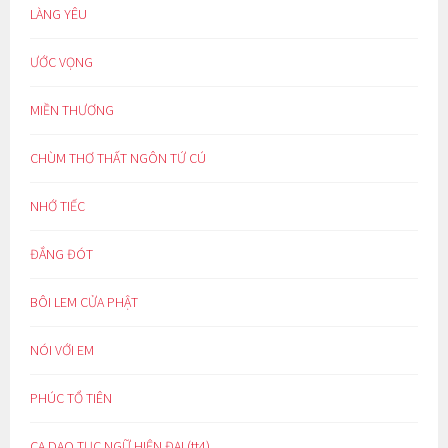
LÀNG YÊU
ƯỚC VỌNG
MIỀN THƯƠNG
CHÙM THƠ THẤT NGÔN TỨ CÚ
NHỚ TIẾC
ĐẮNG ĐÓT
BÔI LEM CỬA PHẬT
NÓI VỚI EM
PHÚC TỔ TIÊN
CA DAO TỤC NGỮ HIỆN ĐẠI (tt4)