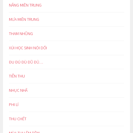
NẮNG MIỀN TRUNG
MƯA MIỀN TRUNG
THAM NHŨNG
XÚI HỌC SINH NÓI DỐI
ĐU ĐÚ ĐÙ ĐŨ ĐỦ…
TIỄN THU
NHỤC NHÃ
PHI LÍ
THU CHẾT