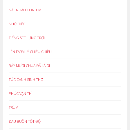
NÁT NHÀU CON TIM
NUỐI TIẾC
TIẾNG SÉT LƯNG TRỜI
LÊN FARM LÝ CHIỀU CHIỀU
BẢY MƯƠI CHƯA ĐÃ LÀ GÌ
TỨC CẢNH SINH THƠ
PHÚC VẠN THÌ
TRÙM
ĐAU BUỒN TỘT ĐỘ