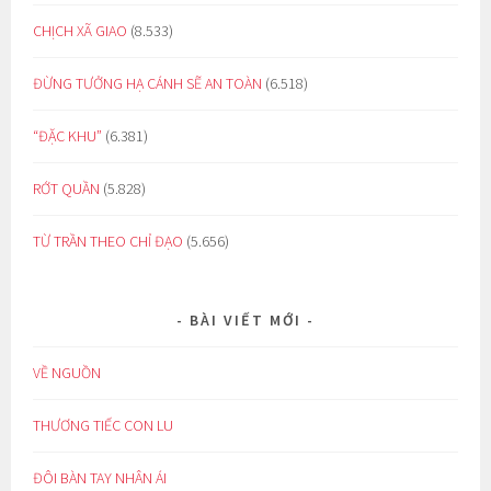
CHỊCH XÃ GIAO
(8.533)
ĐỪNG TƯỞNG HẠ CÁNH SẼ AN TOÀN
(6.518)
“ĐẶC KHU”
(6.381)
RỚT QUẦN
(5.828)
TỪ TRẦN THEO CHỈ ĐẠO
(5.656)
BÀI VIẾT MỚI
VỀ NGUỒN
THƯƠNG TIẾC CON LU
ĐÔI BÀN TAY NHÂN ÁI