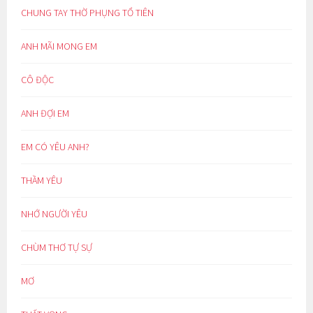
CHUNG TAY THỜ PHỤNG TỔ TIÊN
ANH MÃI MONG EM
CÔ ĐỘC
ANH ĐỢI EM
EM CÓ YÊU ANH?
THẦM YÊU
NHỚ NGƯỜI YÊU
CHÙM THƠ TỰ SỰ
MƠ