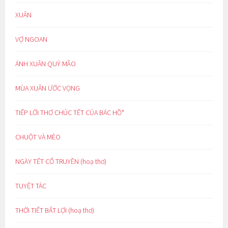
XUÂN
VỢ NGOAN
ÁNH XUÂN QUÝ MÃO
MÙA XUÂN ƯỚC VỌNG
TIẾP LỜI THƠ CHÚC TẾT CỦA BÁC HỒ*
CHUỘT VÀ MÈO
NGÀY TẾT CỔ TRUYỀN (hoạ thơ)
TUYỆT TÁC
THỜI TIẾT BẤT LỢI (hoạ thơ)