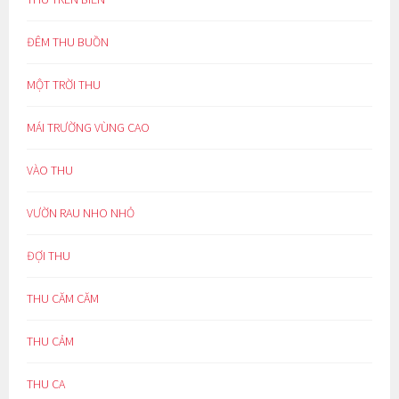
ĐÊM THU BUỒN
MỘT TRỜI THU
MÁI TRƯỜNG VÙNG CAO
VÀO THU
VƯỜN RAU NHO NHỎ
ĐỢI THU
THU CĂM CĂM
THU CẢM
THU CA