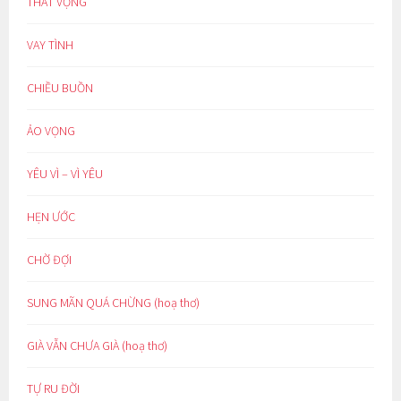
THẤT VỌNG
VAY TÌNH
CHIỀU BUỒN
ẢO VỌNG
YÊU VÌ – VÌ YÊU
HẸN ƯỚC
CHỜ ĐỢI
SUNG MÃN QUÁ CHỪNG (hoạ thơ)
GIÀ VẪN CHƯA GIÀ (hoạ thơ)
TỰ RU ĐỜI