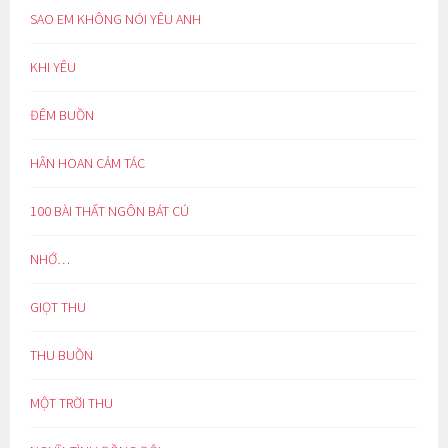
SAO EM KHÔNG NÓI YÊU ANH
KHI YÊU
ĐÊM BUỒN
HÂN HOAN CẢM TÁC
100 BÀI THẤT NGÔN BÁT CÚ
NHỚ…
GIỌT THU
THU BUỒN
MỘT TRỜI THU