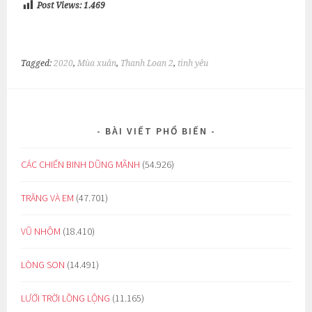
Post Views:
1.469
Tagged:
2020
,
Mùa xuân
,
Thanh Loan 2
,
tình yêu
BÀI VIẾT PHỔ BIẾN
CÁC CHIẾN BINH DŨNG MÃNH
(54.926)
TRĂNG VÀ EM
(47.701)
VŨ NHÔM
(18.410)
LÒNG SON
(14.491)
LƯỚI TRỜI LỒNG LỘNG
(11.165)