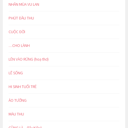
NHÂN MÙA VU LAN
PHÚT ĐẦU THU
CUỘC ĐỜI
…CHO LÀNH
LẺN VÀO RỪNG (hoạ thơ)
LẼ SỐNG
HI SINH TUỔI TRẺ
ẢO TƯỞNG
MÀU THU
CŨNG LÀ…(lẩy Kiều)