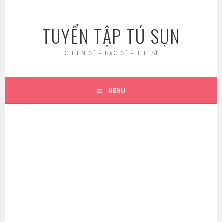
Skip
to
TUYỂN TẬP TÚ SỤN
content
CHIẾN SĨ – BÁC SĨ – THI SĨ
MENU