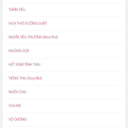
THẦM YÊU
HOẠ THƠ ĐƯỜNG LUẬT
NGHĨA YÊU THƯƠNG (hoạ thơ)
NGÓNG ĐỢI
HẾT ĐẬM TÌNH THU
TIẾNG THU (hoạ thơ)
NUÔI CON
CHA MẸ
VỢ CHỒNG