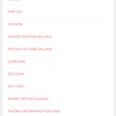
PHẬT DẠY
THU NON
CHUYỆN THUỞ NÀO (hoạ thơ)
PHỐ NÚI VÀO ĐÔNG (hoạ thơ)
QUAN GIAN
CẨU QUAN
ĐẤU THẦU…
KHUNG TRỜI THƠ (hoạ thơ)
THƯỞNG TRÀ ĐÊM KHUYA (hoạ thơ)