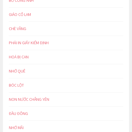
BỒ CÔNG ANH
GIẢO CỔ LAM
CHÈ VẰNG
PHẢI IN GIẤY KIỂM ĐỊNH
HOÁ BỊ CAN
NHỚ QUÊ
BÓC LỘT
NON NƯỚC CHẲNG YÊN
ĐẦU ĐÔNG
NHỚ MÃI