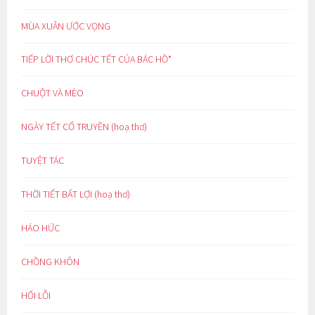
MÙA XUÂN ƯỚC VỌNG
TIẾP LỜI THƠ CHÚC TẾT CỦA BÁC HỒ*
CHUỘT VÀ MÈO
NGÀY TẾT CỔ TRUYỀN (hoạ thơ)
TUYỆT TÁC
THỜI TIẾT BẤT LỢI (hoạ thơ)
HÁO HỨC
CHỒNG KHÔN
HỐI LỖI