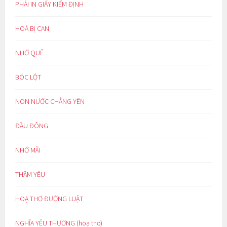
PHẢI IN GIẤY KIỂM ĐỊNH
HOÁ BỊ CAN
NHỚ QUÊ
BÓC LỘT
NON NƯỚC CHẲNG YÊN
ĐẦU ĐÔNG
NHỚ MÃI
THẦM YÊU
HOẠ THƠ ĐƯỜNG LUẬT
NGHĨA YÊU THƯƠNG (hoạ thơ)