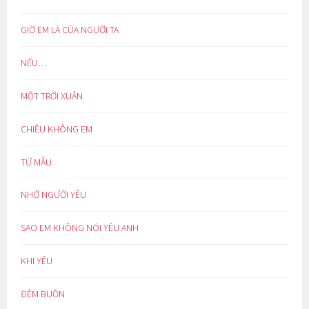
GIỜ EM LÀ CỦA NGƯỜI TA
NẾU…
MỘT TRỜI XUÂN
CHIỀU KHÔNG EM
TỪ MẪU
NHỚ NGƯỜI YÊU
SAO EM KHÔNG NÓI YÊU ANH
KHI YÊU
ĐÊM BUỒN