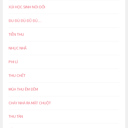
XÚI HỌC SINH NÓI DỐI
ĐU ĐÚ ĐÙ ĐŨ ĐỦ…
TIỄN THU
NHỤC NHÃ
PHI LÍ
THU CHẾT
MÙA THU ÊM ĐỀM
CHÁY NHÀ RA MẶT CHUỘT
THU TÀN