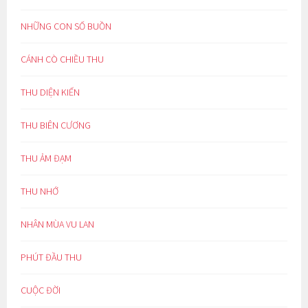
NHỮNG CON SỐ BUỒN
CÁNH CÒ CHIỀU THU
THU DIỆN KIẾN
THU BIÊN CƯƠNG
THU ẢM ĐẠM
THU NHỚ
NHÂN MÙA VU LAN
PHÚT ĐẦU THU
CUỘC ĐỜI