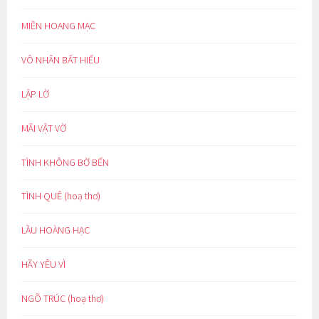
MIỀN HOANG MẠC
VÔ NHÂN BẤT HIẾU
LẬP LỜ
MÃI VẬT VỜ
TÌNH KHÔNG BỜ BẾN
TÌNH QUÊ (hoạ thơ)
LẦU HOÀNG HẠC
HÃY YÊU VÌ
NGÕ TRÚC (hoạ thơ)