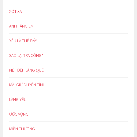
XÓT XA
ANH TẶNG EM
YÊU LÀ THẾ ĐẤY
SAO LẠI TRA CÒNG*
NÉT ĐẸP LÀNG QUÊ
MÃI GIỮ DUYÊN TÌNH
LÀNG YÊU
ƯỚC VỌNG
MIỀN THƯƠNG