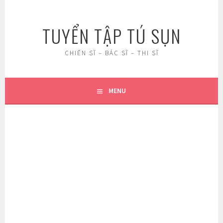
Skip
to
TUYỂN TẬP TÚ SỤN
content
CHIẾN SĨ – BÁC SĨ – THI SĨ
MENU