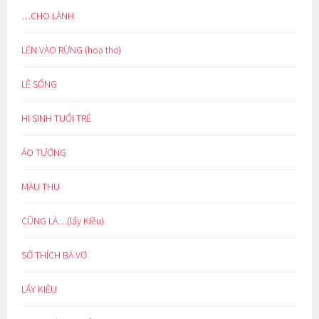
…CHO LÀNH
LẺN VÀO RỪNG (hoạ thơ)
LẼ SỐNG
HI SINH TUỔI TRẺ
ẢO TƯỞNG
MÀU THU
CŨNG LÀ…(lẩy Kiều)
SỞ THÍCH BÁ VƠ
LẨY KIỀU