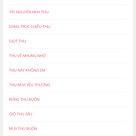
TÂY NGUYÊN MÙA THU
DÁNG TRÚC CHIỀU THU
GIỌT THU
THU VỀ NHUNG NHỚ
THU NÀY KHÔNG EM
THU MÙA YÊU THƯƠNG
RỪNG THU BUỒN
GIÓ THU SẦU
MƯA THU BUỒN