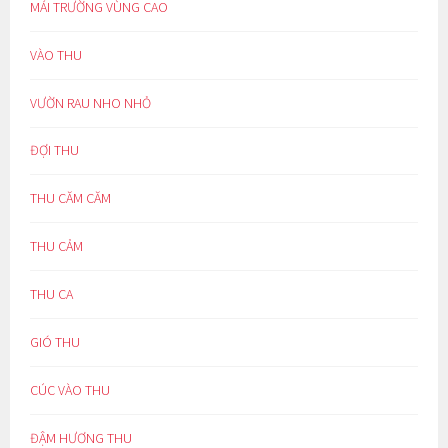
MÁI TRƯỜNG VÙNG CAO
VÀO THU
VƯỜN RAU NHO NHỎ
ĐỢI THU
THU CĂM CĂM
THU CẢM
THU CA
GIÓ THU
CÚC VÀO THU
ĐẬM HƯƠNG THU