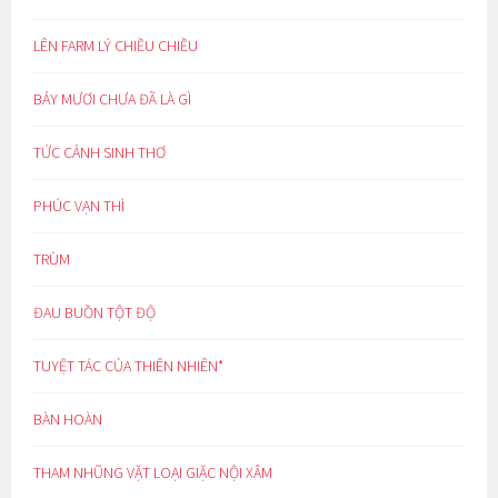
LÊN FARM LÝ CHIỀU CHIỀU
BẢY MƯƠI CHƯA ĐÃ LÀ GÌ
TỨC CẢNH SINH THƠ
PHÚC VẠN THÌ
TRÙM
ĐAU BUỒN TỘT ĐỘ
TUYỆT TÁC CỦA THIÊN NHIÊN*
BÀN HOÀN
THAM NHŨNG VẶT LOẠI GIẶC NỘI XÂM