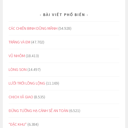
BÀI VIẾT PHỔ BIẾN
CÁC CHIẾN BINH DŨNG MÃNH
(54.928)
TRĂNG VÀ EM
(47.702)
VŨ NHÔM
(18.413)
LÒNG SON
(14.497)
LƯỚI TRỜI LỒNG LỘNG
(11.169)
CHỊCH XÃ GIAO
(8.535)
ĐỪNG TƯỞNG HẠ CÁNH SẼ AN TOÀN
(6.521)
“ĐẶC KHU”
(6.384)