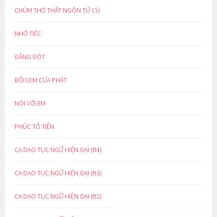
CHÙM THƠ THẤT NGÔN TỨ CÚ
NHỚ TIẾC
ĐẮNG ĐÓT
BÔI LEM CỬA PHẬT
NÓI VỚI EM
PHÚC TỔ TIÊN
CA DAO TỤC NGỮ HIỆN ĐẠI (tt4)
CA DAO TỤC NGỮ HIỆN ĐẠI (tt3)
CA DAO TỤC NGỮ HIỆN ĐẠI (tt2)