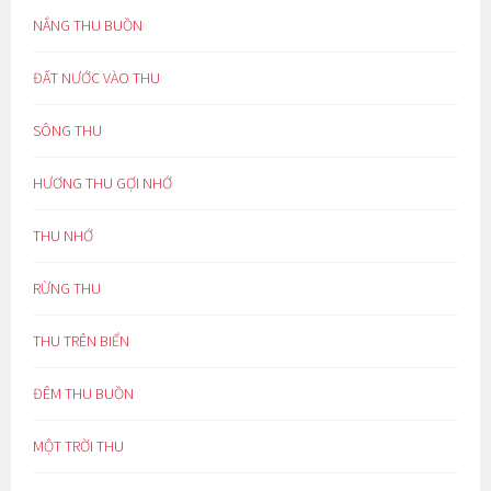
NẮNG THU BUỒN
ĐẤT NƯỚC VÀO THU
SÔNG THU
HƯƠNG THU GỢI NHỚ
THU NHỚ
RỪNG THU
THU TRÊN BIỂN
ĐÊM THU BUỒN
MỘT TRỜI THU