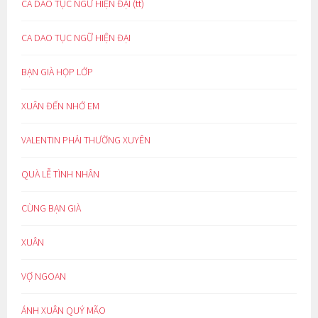
CA DAO TỤC NGỮ HIỆN ĐẠI (tt)
CA DAO TỤC NGỮ HIỆN ĐẠI
BẠN GIÀ HỌP LỚP
XUÂN ĐẾN NHỚ EM
VALENTIN PHẢI THƯỜNG XUYÊN
QUÀ LỄ TÌNH NHÂN
CÙNG BẠN GIÀ
XUÂN
VỢ NGOAN
ÁNH XUÂN QUÝ MÃO