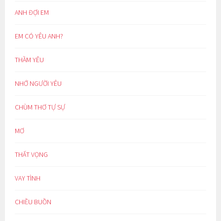
ANH ĐỢI EM
EM CÓ YÊU ANH?
THẦM YÊU
NHỚ NGƯỜI YÊU
CHÙM THƠ TỰ SỰ
MƠ
THẤT VỌNG
VAY TÌNH
CHIỀU BUỒN