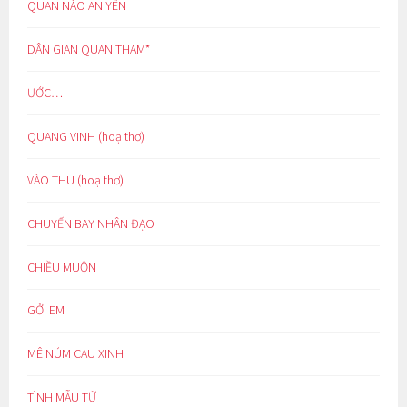
QUAN NÀO AN YÊN
DÂN GIAN QUAN THAM*
ƯỚC…
QUANG VINH (hoạ thơ)
VÀO THU (hoạ thơ)
CHUYẾN BAY NHÂN ĐẠO
CHIỀU MUỘN
GỞI EM
MÊ NÚM CAU XINH
TÌNH MẪU TỬ