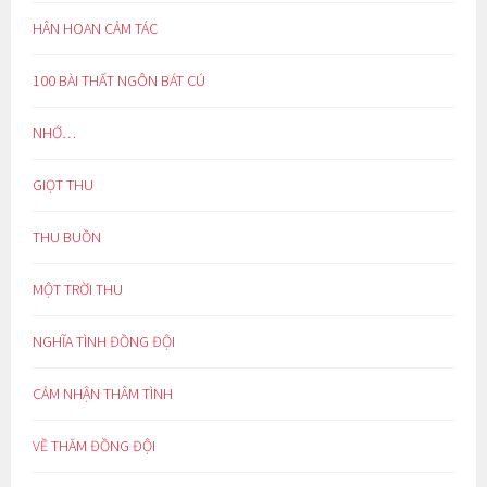
HÂN HOAN CẢM TÁC
100 BÀI THẤT NGÔN BÁT CÚ
NHỚ…
GIỌT THU
THU BUỒN
MỘT TRỜI THU
NGHĨA TÌNH ĐỒNG ĐỘI
CẢM NHẬN THÂM TÌNH
VỀ THĂM ĐỒNG ĐỘI