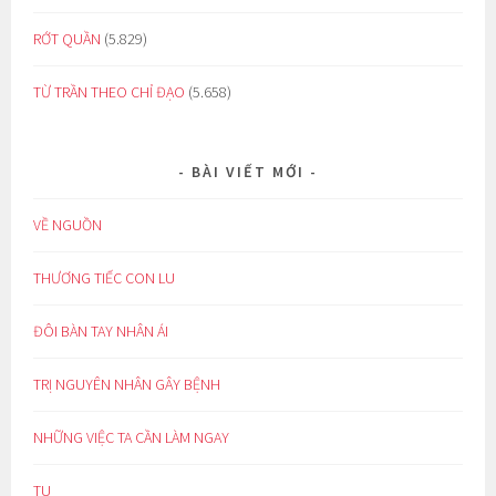
RỚT QUẦN
(5.829)
TỪ TRẦN THEO CHỈ ĐẠO
(5.658)
BÀI VIẾT MỚI
VỀ NGUỒN
THƯƠNG TIẾC CON LU
ĐÔI BÀN TAY NHÂN ÁI
TRỊ NGUYÊN NHÂN GÂY BỆNH
NHỮNG VIỆC TA CẦN LÀM NGAY
TU