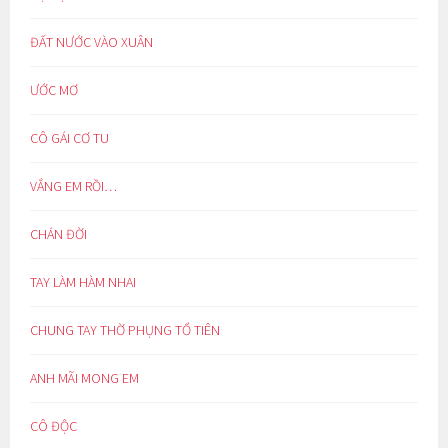
ĐẤT NƯỚC VÀO XUÂN
ƯỚC MƠ
CÔ GÁI CƠ TU
VẮNG EM RỒI…
CHÁN ĐỜI
TAY LÀM HÀM NHAI
CHUNG TAY THỜ PHỤNG TỔ TIÊN
ANH MÃI MONG EM
CÔ ĐỘC