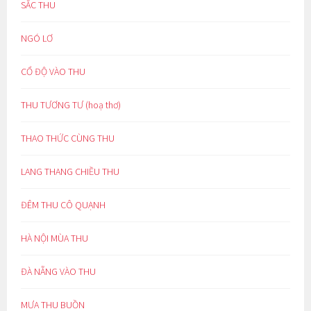
SẮC THU
NGÓ LƠ
CỔ ĐỘ VÀO THU
THU TƯƠNG TƯ (hoạ thơ)
THAO THỨC CÙNG THU
LANG THANG CHIỀU THU
ĐÊM THU CÔ QUẠNH
HÀ NỘI MÙA THU
ĐÀ NẴNG VÀO THU
MƯA THU BUỒN