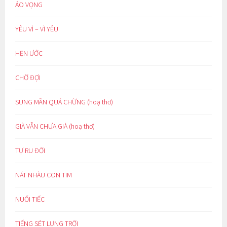
ẢO VỌNG
YÊU VÌ – VÌ YÊU
HẸN ƯỚC
CHỜ ĐỢI
SUNG MÃN QUÁ CHỪNG (hoạ thơ)
GIÀ VẪN CHƯA GIÀ (hoạ thơ)
TỰ RU ĐỜI
NÁT NHÀU CON TIM
NUỐI TIẾC
TIẾNG SÉT LƯNG TRỜI