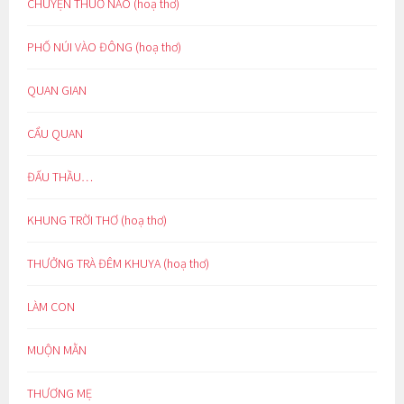
CHUYỆN THUỞ NÀO (hoạ thơ)
PHỐ NÚI VÀO ĐÔNG (hoạ thơ)
QUAN GIAN
CẨU QUAN
ĐẤU THẦU…
KHUNG TRỜI THƠ (hoạ thơ)
THƯỞNG TRÀ ĐÊM KHUYA (hoạ thơ)
LÀM CON
MUỘN MẰN
THƯƠNG MẸ