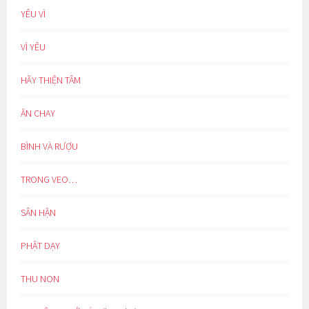
YÊU VÌ
VÌ YÊU
HÃY THIỆN TÂM
ĂN CHAY
BÌNH VÀ RƯỢU
TRONG VEO…
SÂN HẬN
PHẬT DẠY
THU NON