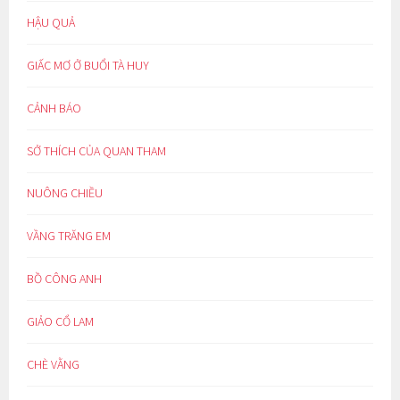
HẬU QUẢ
GIẤC MƠ Ở BUỔI TÀ HUY
CẢNH BÁO
SỞ THÍCH CỦA QUAN THAM
NUÔNG CHIỀU
VẦNG TRĂNG EM
BỒ CÔNG ANH
GIẢO CỔ LAM
CHÈ VẰNG