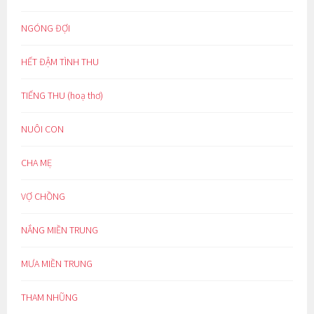
NGÓNG ĐỢI
HẾT ĐẬM TÌNH THU
TIẾNG THU (hoạ thơ)
NUÔI CON
CHA MẸ
VỢ CHỒNG
NẮNG MIỀN TRUNG
MƯA MIỀN TRUNG
THAM NHŨNG