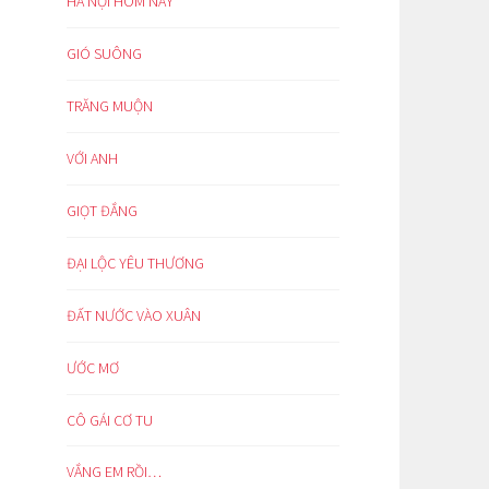
HÀ NỘI HÔM NAY
GIÓ SUÔNG
TRĂNG MUỘN
VỚI ANH
GIỌT ĐẮNG
ĐẠI LỘC YÊU THƯƠNG
ĐẤT NƯỚC VÀO XUÂN
ƯỚC MƠ
CÔ GÁI CƠ TU
VẮNG EM RỒI…