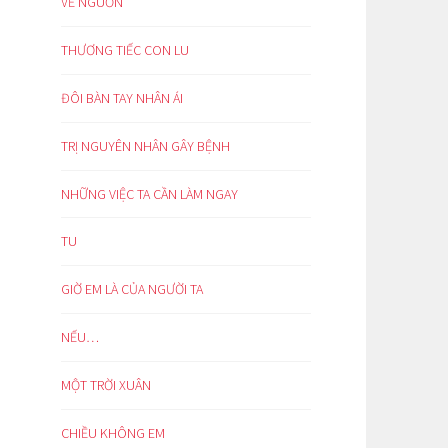
VỀ NGUỒN
THƯƠNG TIẾC CON LU
ĐÔI BÀN TAY NHÂN ÁI
TRỊ NGUYÊN NHÂN GÂY BỆNH
NHỮNG VIỆC TA CẦN LÀM NGAY
TU
GIỜ EM LÀ CỦA NGƯỜI TA
NẾU…
MỘT TRỜI XUÂN
CHIỀU KHÔNG EM