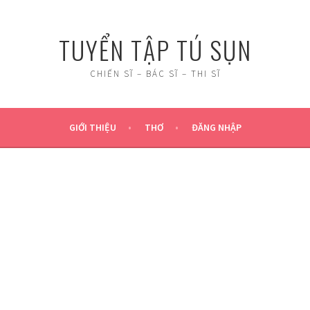
TUYỂN TẬP TÚ SỤN
CHIẾN SĨ – BÁC SĨ – THI SĨ
GIỚI THIỆU
THƠ
ĐĂNG NHẬP