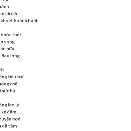
thành
 lợi ích
 khoét hoành hành
 khóc thét
ồn vong
hân hữu
c đau lòng
ch
ng tiêu trừ
hống chế
 thực hư
òng lao lý
c, xe đâm…
huyển hoá
n dã tâm