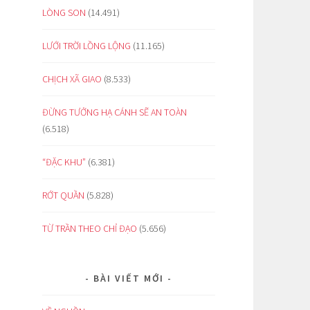
LÒNG SON
(14.491)
LƯỚI TRỜI LỒNG LỘNG
(11.165)
CHỊCH XÃ GIAO
(8.533)
ĐỪNG TƯỞNG HẠ CÁNH SẼ AN TOÀN
(6.518)
“ĐẶC KHU”
(6.381)
RỚT QUẦN
(5.828)
TỪ TRẦN THEO CHỈ ĐẠO
(5.656)
BÀI VIẾT MỚI