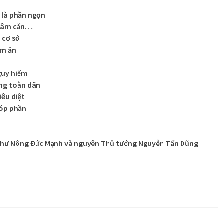
là phần ngọn
thâm căn…
 cơ sở
ếm ăn
guy hiểm
ng toàn dân
iêu diệt
góp phần
í thư Nông Đức Mạnh và nguyên Thủ tướng Nguyễn Tấn Dũng