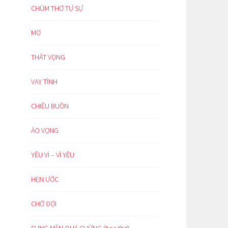
CHÙM THƠ TỰ SỰ
MƠ
THẤT VỌNG
VAY TÌNH
CHIỀU BUỒN
ẢO VỌNG
YÊU VÌ – VÌ YÊU
HẸN ƯỚC
CHỜ ĐỢI
SUNG MÃN QUÁ CHỪNG (hoạ thơ)