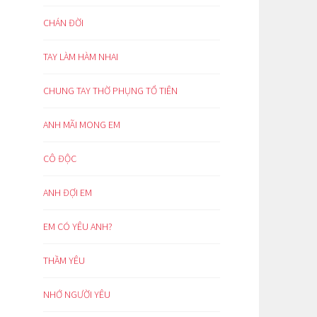
CHÁN ĐỜI
TAY LÀM HÀM NHAI
CHUNG TAY THỜ PHỤNG TỔ TIÊN
ANH MÃI MONG EM
CÔ ĐỘC
ANH ĐỢI EM
EM CÓ YÊU ANH?
THẦM YÊU
NHỚ NGƯỜI YÊU