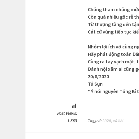
Chống tham nhũng mới 
Còn quá nhiều gốc rễ 
Từ thượng tầng đến tận
Cát cứ vùng tiếp tục ki
Nhóm lợi ích vô cùng n
Hãy phát động toàn Đả
Cùng ra tay vạch mặt, t
Đánh nội xâm ai cũng 
20/8/2020
Tú Sụn
* Ý nói nguyên Tổng B
Post Views:
1.563
Tagged:
2020
,
xã hội