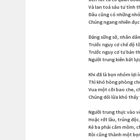
Và lan toả sáu tư tỉnh 
Đâu cũng có những nhóm
Chúng ngang nhiên đục
Đảng sững sờ, nhân dân
Trước nguy cơ chế độ t
Trước nguy cơ tư bản t
Người trung kiên bất lự
Khi đã là bọn nhóm lợi í
Thì khó hòng phòng chố
Vua một cõi bao che, c
Chúng dối lừa khó thấy
Người trung thực vào v
Hoặc rớt lầu, trúng độ
Kẻ ba phải câm mồm, c
Rồi cũng thành một bọ