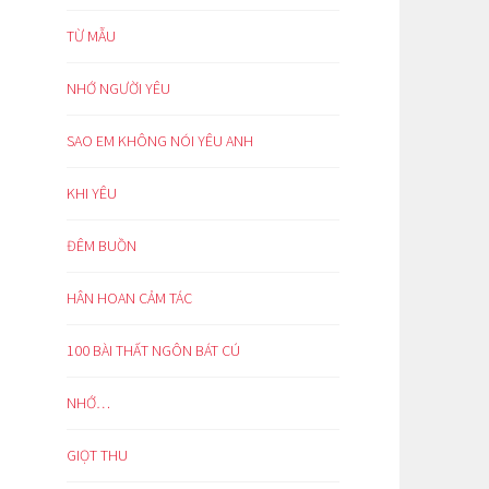
TỪ MẪU
NHỚ NGƯỜI YÊU
SAO EM KHÔNG NÓI YÊU ANH
KHI YÊU
ĐÊM BUỒN
HÂN HOAN CẢM TÁC
100 BÀI THẤT NGÔN BÁT CÚ
NHỚ…
GIỌT THU