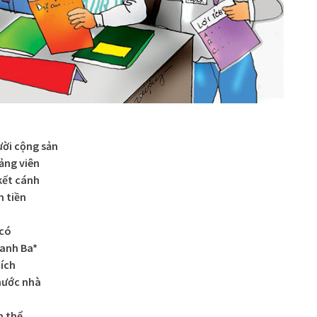
ời cộng sản
ảng viên
kết cánh
m tiền
 có
 anh Ba*
 ích
nước nhà
n thể