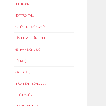
THU BUỒN
MỘT TRỜI THU
NGHĨA TÌNH ĐỒNG ĐỘI
CẢM NHẬN THÂM TÌNH
VỀ THĂM ĐỒNG ĐỘI
HỘI NGỘ
NÀO CÓ ĐỦ
THỪA TIỀN – SỐNG YÊN
CHIỀU MUỘN