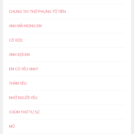
CHUNG TAY THỜ PHỤNG TỔ TIÊN
ANH MÃI MONG EM
CÔ ĐỘC
ANH ĐỢI EM
EM CÓ YÊU ANH?
THẦM YÊU
NHỚ NGƯỜI YÊU
CHÙM THƠ TỰ SỰ
MƠ