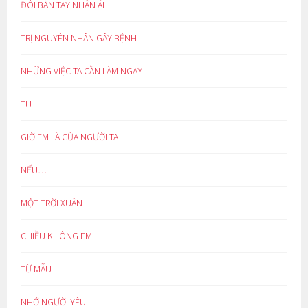
ĐÔI BÀN TAY NHÂN ÁI
TRỊ NGUYÊN NHÂN GÂY BỆNH
NHỮNG VIỆC TA CẦN LÀM NGAY
TU
GIỜ EM LÀ CỦA NGƯỜI TA
NẾU…
MỘT TRỜI XUÂN
CHIỀU KHÔNG EM
TỪ MẪU
NHỚ NGƯỜI YÊU