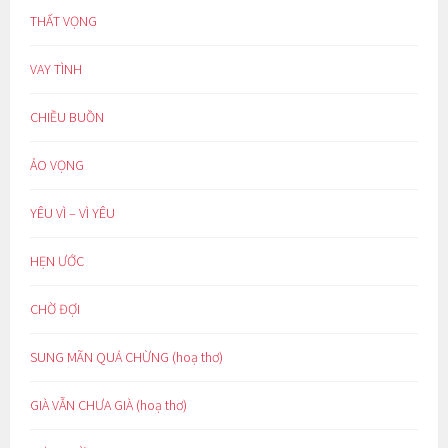
THẤT VỌNG
VAY TÌNH
CHIỀU BUỒN
ẢO VỌNG
YÊU VÌ – VÌ YÊU
HẸN ƯỚC
CHỜ ĐỢI
SUNG MÃN QUÁ CHỪNG (hoạ thơ)
GIÀ VẪN CHƯA GIÀ (hoạ thơ)