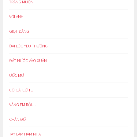
TRĂNG MUỘN
VỚI ANH
GIỌT ĐẮNG
ĐẠI LỘC YÊU THƯƠNG
ĐẤT NƯỚC VÀO XUÂN
ƯỚC MƠ
CÔ GÁI CƠ TU
VẮNG EM RỒI…
CHÁN ĐỜI
TAY LÀM HÀM NHAI