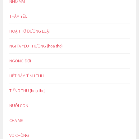
NHỚ MÃI
THẦM YÊU
HOẠ THƠ ĐƯỜNG LUẬT
NGHĨA YÊU THƯƠNG (hoạ thơ)
NGÓNG ĐỢI
HẾT ĐẬM TÌNH THU
TIẾNG THU (hoạ thơ)
NUÔI CON
CHA MẸ
VỢ CHỒNG