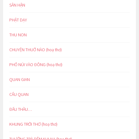
SÂN HẬN
PHẬT DẠY
THU NON
CHUYỆN THUỞ NÀO (hoạ thơ)
PHỐ NÚI VÀO ĐÔNG (hoạ thơ)
QUAN GIAN
CẨU QUAN
ĐẤU THẦU…
KHUNG TRỜI THƠ (hoạ thơ)
THƯỞNG TRÀ ĐÊM KHUYA (hoạ thơ)