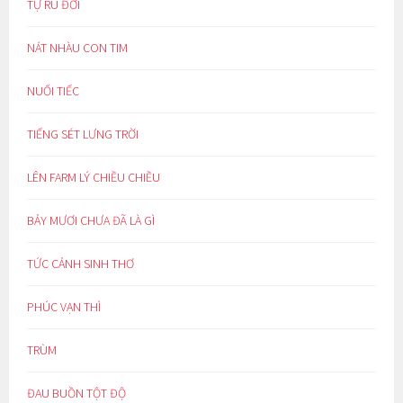
TỰ RU ĐỜI
NÁT NHÀU CON TIM
NUỐI TIẾC
TIẾNG SÉT LƯNG TRỜI
LÊN FARM LÝ CHIỀU CHIỀU
BẢY MƯƠI CHƯA ĐÃ LÀ GÌ
TỨC CẢNH SINH THƠ
PHÚC VẠN THÌ
TRÙM
ĐAU BUỒN TỘT ĐỘ