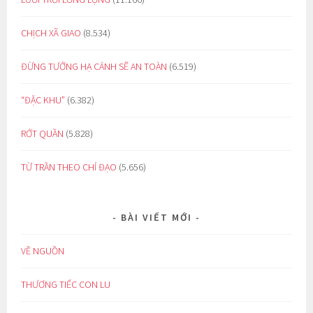
CHỊCH XÃ GIAO
(8.534)
ĐỪNG TƯỞNG HẠ CÁNH SẼ AN TOÀN
(6.519)
“ĐẶC KHU”
(6.382)
RỚT QUẦN
(5.828)
TỪ TRẦN THEO CHỈ ĐẠO
(5.656)
BÀI VIẾT MỚI
VỀ NGUỒN
THƯƠNG TIẾC CON LU