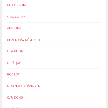
BỒ CÔNG ANH
GIẢO CỔ LAM
CHÈ VẰNG
PHẢI IN GIẤY KIỂM ĐỊNH
HOÁ BỊ CAN
NHỚ QUÊ
BÓC LỘT
NON NƯỚC CHẲNG YÊN
ĐẦU ĐÔNG