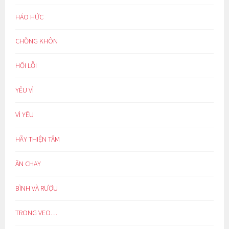
HÁO HỨC
CHỒNG KHÔN
HỐI LỖI
YÊU VÌ
VÌ YÊU
HÃY THIỆN TÂM
ĂN CHAY
BÌNH VÀ RƯỢU
TRONG VEO…