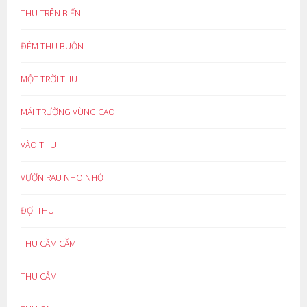
THU TRÊN BIỂN
ĐÊM THU BUỒN
MỘT TRỜI THU
MÁI TRƯỜNG VÙNG CAO
VÀO THU
VƯỜN RAU NHO NHỎ
ĐỢI THU
THU CĂM CĂM
THU CẢM