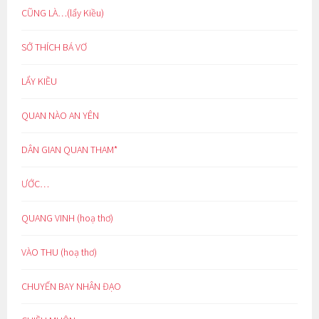
CŨNG LÀ…(lẩy Kiều)
SỞ THÍCH BÁ VƠ
LẨY KIỀU
QUAN NÀO AN YÊN
DÂN GIAN QUAN THAM*
ƯỚC…
QUANG VINH (hoạ thơ)
VÀO THU (hoạ thơ)
CHUYẾN BAY NHÂN ĐẠO