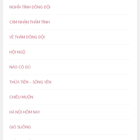
NGHĨA TÌNH ĐỒNG ĐỘI
CẢM NHẬN THÂM TÌNH
VỀ THĂM ĐỒNG ĐỘI
HỘI NGỘ
NÀO CÓ ĐỦ
THỪA TIỀN – SỐNG YÊN
CHIỀU MUỘN
HÀ NỘI HÔM NAY
GIÓ SUÔNG