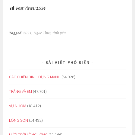
Post Views:
1.934
Tagged:
2021
,
Ngọc Thuỷ
,
tình yêu
BÀI VIẾT PHỔ BIẾN
CÁC CHIẾN BINH DŨNG MÃNH
(54.926)
TRĂNG VÀ EM
(47.701)
VŨ NHÔM
(18.412)
LÒNG SON
(14.492)
LƯỚI TRỜI LỒNG LỘNG
(11.166)