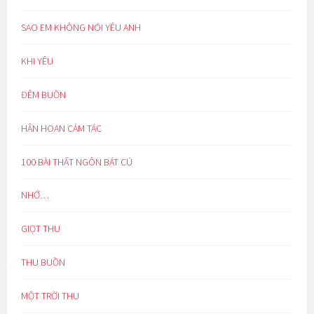
SAO EM KHÔNG NÓI YÊU ANH
KHI YÊU
ĐÊM BUỒN
HÂN HOAN CẢM TÁC
100 BÀI THẤT NGÔN BÁT CÚ
NHỚ…
GIỌT THU
THU BUỒN
MỘT TRỜI THU