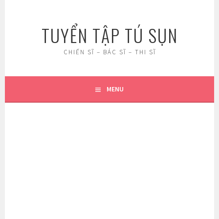
Skip
to
TUYỂN TẬP TÚ SỤN
content
CHIẾN SĨ – BÁC SĨ – THI SĨ
MENU