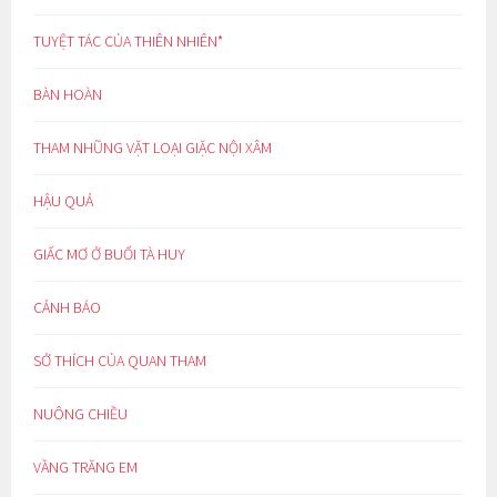
TUYỆT TÁC CỦA THIÊN NHIÊN*
BÀN HOÀN
THAM NHŨNG VẶT LOẠI GIẶC NỘI XÂM
HẬU QUẢ
GIẤC MƠ Ở BUỔI TÀ HUY
CẢNH BÁO
SỞ THÍCH CỦA QUAN THAM
NUÔNG CHIỀU
VẦNG TRĂNG EM