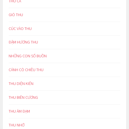
THU CA
GIÓ THU
CÚC VÀO THU
ĐẬM HƯƠNG THU
NHỮNG CON SỐ BUỒN
CÁNH CÒ CHIỀU THU
THU DIỆN KIẾN
THU BIÊN CƯƠNG
THU ẢM ĐẠM
THU NHỚ