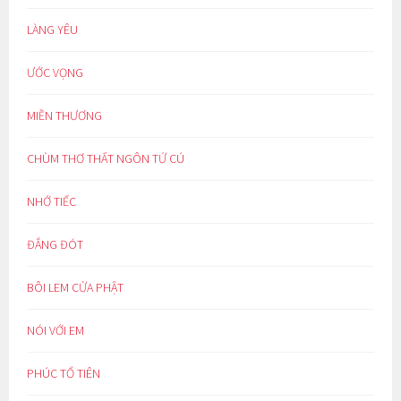
LÀNG YÊU
ƯỚC VỌNG
MIỀN THƯƠNG
CHÙM THƠ THẤT NGÔN TỨ CÚ
NHỚ TIẾC
ĐẮNG ĐÓT
BÔI LEM CỬA PHẬT
NÓI VỚI EM
PHÚC TỔ TIÊN