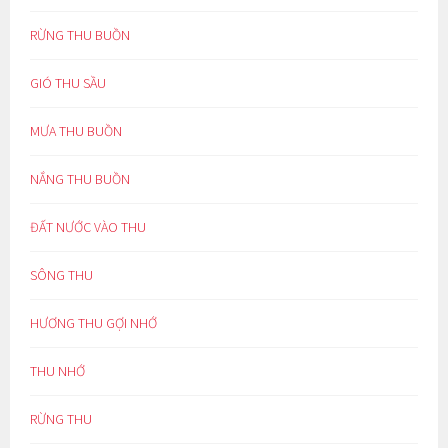
RỪNG THU BUỒN
GIÓ THU SẦU
MƯA THU BUỒN
NẮNG THU BUỒN
ĐẤT NƯỚC VÀO THU
SÔNG THU
HƯƠNG THU GỢI NHỚ
THU NHỚ
RỪNG THU