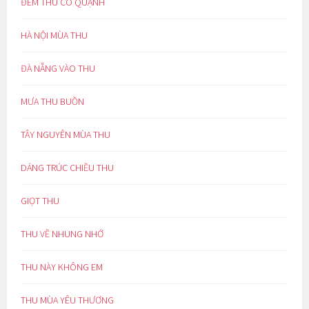
ĐÊM THU CÔ QUẠNH
HÀ NỘI MÙA THU
ĐÀ NẴNG VÀO THU
MƯA THU BUỒN
TÂY NGUYÊN MÙA THU
DÁNG TRÚC CHIỀU THU
GIỌT THU
THU VỀ NHUNG NHỚ
THU NÀY KHÔNG EM
THU MÙA YÊU THƯƠNG