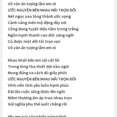
Vô vàn ấn tượng lắm em ơi
ƯỚC NGUYỆN BÊN NHAU MÃI TRỌN ĐỜI
Nét ngọc xao lòng thành ước vọng
Cành vàng mến mộ đặng đầy vơi
Công dung tuyệt diệu tâm trong trắng
Ngôn hạnh thanh cao đức sáng ngời
Có được một đời tôi trọn vẹn
Vô vàn ấn tượng lắm em ơi
Khao khát bên em vội cất lời
Trong lòng tha thiết đợi nào ngơi
Mong đừng xa cách dù giây phút
ƯỚC NGUYỆN BÊN NHAU MÃI TRỌN ĐỜI
Vĩnh viễn tình yêu luôn hạnh phúc
Dài lâu cuộc sống được lên ngôi
Niềm thương ấm áp trao nhau trọn
Giữ nghĩa phu thê suốt chẳng rời
Yêu em tựa sóng biển trùng khơi