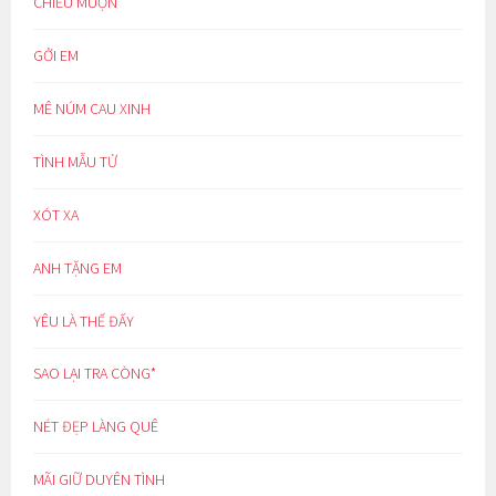
CHIỀU MUỘN
GỞI EM
MÊ NÚM CAU XINH
TÌNH MẪU TỬ
XÓT XA
ANH TẶNG EM
YÊU LÀ THẾ ĐẤY
SAO LẠI TRA CÒNG*
NÉT ĐẸP LÀNG QUÊ
MÃI GIỮ DUYÊN TÌNH