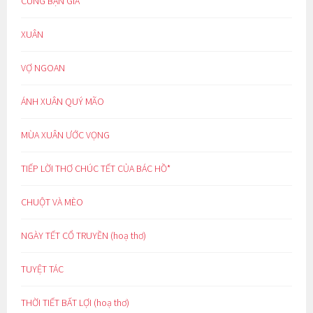
CÙNG BẠN GIÀ
XUÂN
VỢ NGOAN
ÁNH XUÂN QUÝ MÃO
MÙA XUÂN ƯỚC VỌNG
TIẾP LỜI THƠ CHÚC TẾT CỦA BÁC HỒ*
CHUỘT VÀ MÈO
NGÀY TẾT CỔ TRUYỀN (hoạ thơ)
TUYỆT TÁC
THỜI TIẾT BẤT LỢI (hoạ thơ)