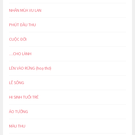
NHÂN MÙA VU LAN
PHÚT ĐẦU THU
CUỘC ĐỜI
…CHO LÀNH
LẺN VÀO RỪNG (hoạ thơ)
LẼ SỐNG
HI SINH TUỔI TRẺ
ẢO TƯỞNG
MÀU THU