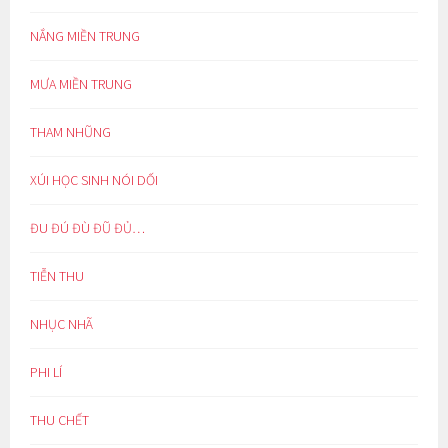
NẮNG MIỀN TRUNG
MƯA MIỀN TRUNG
THAM NHŨNG
XÚI HỌC SINH NÓI DỐI
ĐU ĐÚ ĐÙ ĐŨ ĐỦ…
TIỄN THU
NHỤC NHÃ
PHI LÍ
THU CHẾT