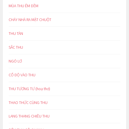
MÙA THU ÊM ĐỀM
CHÁY NHÀ RA MẶT CHUỘT
THU TÀN
SẮC THU
NGÓ LƠ
CỔ ĐỘ VÀO THU
THU TƯƠNG TƯ (hoạ thơ)
THAO THỨC CÙNG THU
LANG THANG CHIỀU THU