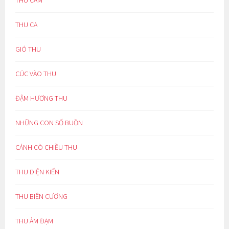
THU CẢM
THU CA
GIÓ THU
CÚC VÀO THU
ĐẬM HƯƠNG THU
NHỮNG CON SỐ BUỒN
CÁNH CÒ CHIỀU THU
THU DIỆN KIẾN
THU BIÊN CƯƠNG
THU ẢM ĐẠM