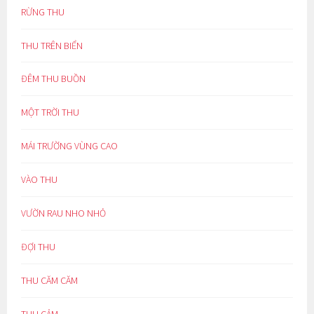
RỪNG THU
THU TRÊN BIỂN
ĐÊM THU BUỒN
MỘT TRỜI THU
MÁI TRƯỜNG VÙNG CAO
VÀO THU
VƯỜN RAU NHO NHỎ
ĐỢI THU
THU CĂM CĂM