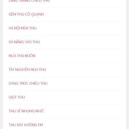
LANG THANG CHIỀU THU
ĐÊM THU CÔ QUẠNH
HÀ NỘI MÙA THU
ĐÀ NẴNG VÀO THU
MƯA THU BUỒN
TÂY NGUYÊN MÙA THU
DÁNG TRÚC CHIỀU THU
GIỌT THU
THU VỀ NHUNG NHỚ
THU NÀY KHÔNG EM