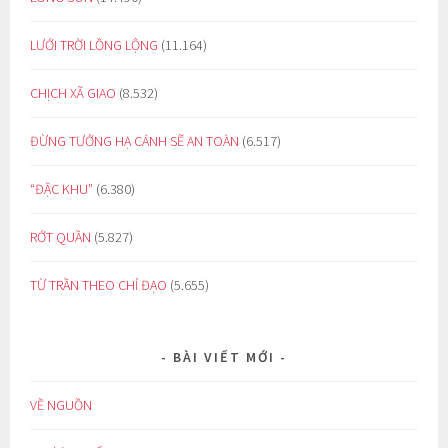
LƯỚI TRỜI LỒNG LỘNG
(11.164)
CHỊCH XÃ GIAO
(8.532)
ĐỪNG TƯỞNG HẠ CÁNH SẼ AN TOÀN
(6.517)
“ĐẶC KHU”
(6.380)
RỚT QUẦN
(5.827)
TỪ TRẦN THEO CHỈ ĐẠO
(5.655)
BÀI VIẾT MỚI
VỀ NGUỒN