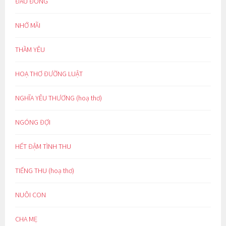
ĐẦU ĐÔNG
NHỚ MÃI
THẦM YÊU
HOẠ THƠ ĐƯỜNG LUẬT
NGHĨA YÊU THƯƠNG (hoạ thơ)
NGÓNG ĐỢI
HẾT ĐẬM TÌNH THU
TIẾNG THU (hoạ thơ)
NUÔI CON
CHA MẸ