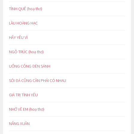
TÌNH QUÊ (hoạ thơ)
LẦU HOÀNG HẠC
HÃY YÊU VÌ
NGÕ TRÚC (hoạ thơ)
UỔNG CÔNG ĐÈN SÁNH
SỎI ĐÁ CŨNG CẦN PHẢI CÓ NHAU
GIÁ TRỊ TÌNH YÊU
NHỚ VỀ EM (hoạ thơ)
NẮNG XUÂN