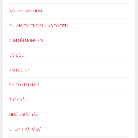
TAY LÀM HÀM NHAI
CHUNG TAY THỜ PHỤNG TỔ TIÊN
ANH MÃI MONG EM
CÔ ĐỘC
ANH ĐỢI EM
EM CÓ YÊU ANH?
THẦM YÊU
NHỚ NGƯỜI YÊU
CHÙM THƠ TỰ SỰ