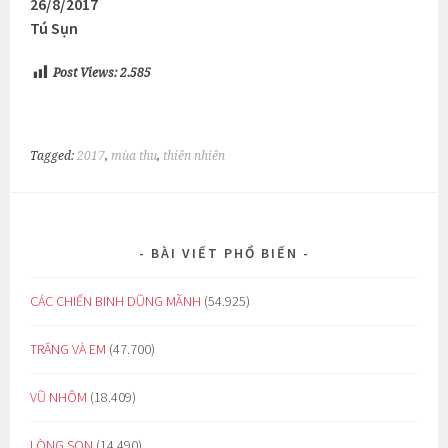
26/8/2017
Tú Sụn
Post Views:
2.585
Tagged:
2017
,
mùa thu
,
thiên nhiên
BÀI VIẾT PHỔ BIẾN
CÁC CHIẾN BINH DŨNG MÃNH
(54.925)
TRĂNG VÀ EM
(47.700)
VŨ NHÔM
(18.409)
LÒNG SON
(14.490)