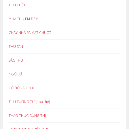
THU CHẾT
MÙA THU ÊM ĐỀM
CHÁY NHÀ RA MẶT CHUỘT
THU TÀN
SẮC THU
NGÓ LƠ
CỔ ĐỘ VÀO THU
THU TƯƠNG TƯ (hoạ thơ)
THAO THỨC CÙNG THU