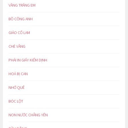
VẦNG TRĂNG EM
BỒ CÔNG ANH
GIẢO CỔ LAM
CHÈ VẰNG
PHẢI IN GIẤY KIỂM ĐỊNH
HOÁ BỊ CAN
NHỚ QUÊ
BÓC LỘT
NON NƯỚC CHẲNG YÊN