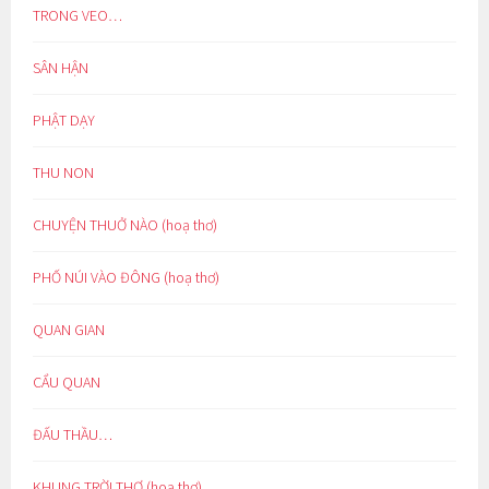
TRONG VEO…
SÂN HẬN
PHẬT DẠY
THU NON
CHUYỆN THUỞ NÀO (hoạ thơ)
PHỐ NÚI VÀO ĐÔNG (hoạ thơ)
QUAN GIAN
CẨU QUAN
ĐẤU THẦU…
KHUNG TRỜI THƠ (hoạ thơ)