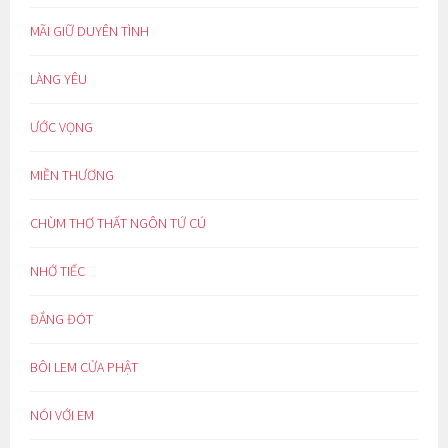
MÃI GIỮ DUYÊN TÌNH
LÀNG YÊU
ƯỚC VỌNG
MIỀN THƯƠNG
CHÙM THƠ THẤT NGÔN TỨ CÚ
NHỚ TIẾC
ĐẮNG ĐÓT
BÔI LEM CỬA PHẬT
NÓI VỚI EM