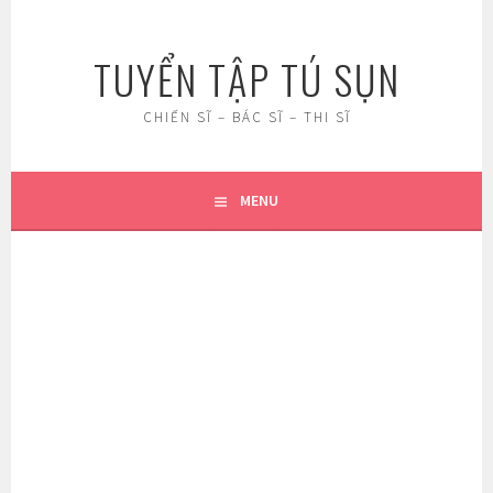
Skip
to
TUYỂN TẬP TÚ SỤN
content
CHIẾN SĨ – BÁC SĨ – THI SĨ
MENU