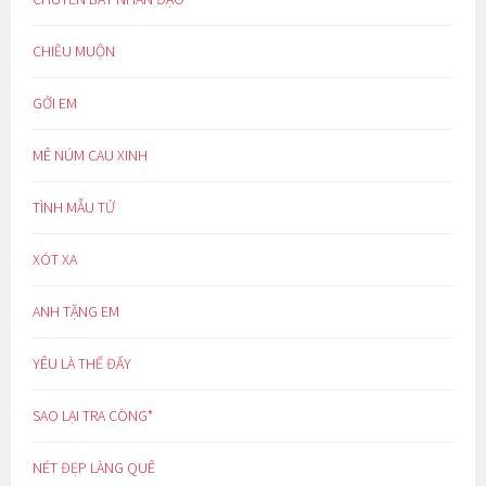
CHIỀU MUỘN
GỞI EM
MÊ NÚM CAU XINH
TÌNH MẪU TỬ
XÓT XA
ANH TẶNG EM
YÊU LÀ THẾ ĐẤY
SAO LẠI TRA CÒNG*
NÉT ĐẸP LÀNG QUÊ