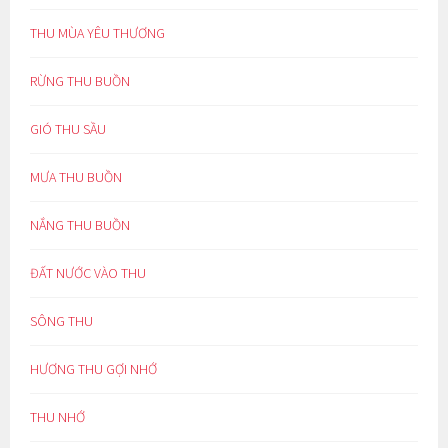
THU MÙA YÊU THƯƠNG
RỪNG THU BUỒN
GIÓ THU SẦU
MƯA THU BUỒN
NẮNG THU BUỒN
ĐẤT NƯỚC VÀO THU
SÔNG THU
HƯƠNG THU GỢI NHỚ
THU NHỚ