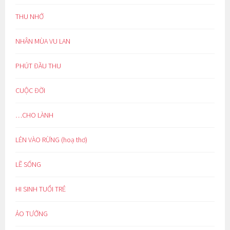
THU NHỚ
NHÂN MÙA VU LAN
PHÚT ĐẦU THU
CUỘC ĐỜI
…CHO LÀNH
LẺN VÀO RỪNG (hoạ thơ)
LẼ SỐNG
HI SINH TUỔI TRẺ
ẢO TƯỞNG