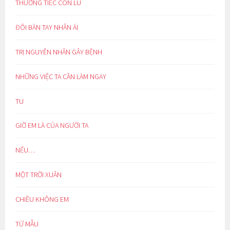
THƯƠNG TIẾC CON LU
ĐÔI BÀN TAY NHÂN ÁI
TRỊ NGUYÊN NHÂN GÂY BỆNH
NHỮNG VIỆC TA CẦN LÀM NGAY
TU
GIỜ EM LÀ CỦA NGƯỜI TA
NẾU…
MỘT TRỜI XUÂN
CHIỀU KHÔNG EM
TỪ MẪU