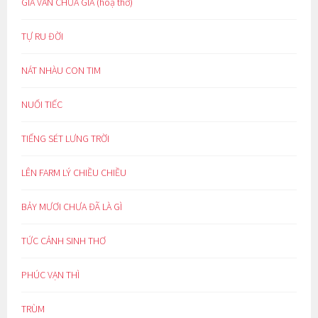
GIÀ VẪN CHƯA GIÀ (hoạ thơ)
TỰ RU ĐỜI
NÁT NHÀU CON TIM
NUỐI TIẾC
TIẾNG SÉT LƯNG TRỜI
LÊN FARM LÝ CHIỀU CHIỀU
BẢY MƯƠI CHƯA ĐÃ LÀ GÌ
TỨC CẢNH SINH THƠ
PHÚC VẠN THÌ
TRÙM