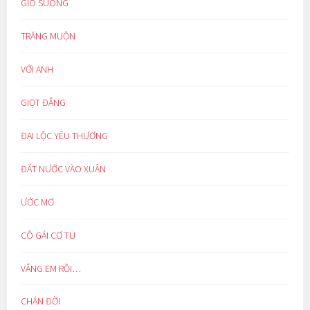
GIÓ SUÔNG
TRĂNG MUỘN
VỚI ANH
GIỌT ĐẮNG
ĐẠI LỘC YÊU THƯƠNG
ĐẤT NƯỚC VÀO XUÂN
ƯỚC MƠ
CÔ GÁI CƠ TU
VẮNG EM RỒI…
CHÁN ĐỜI