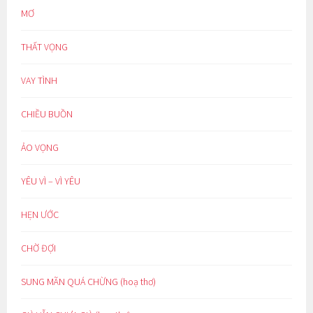
MƠ
THẤT VỌNG
VAY TÌNH
CHIỀU BUỒN
ẢO VỌNG
YÊU VÌ – VÌ YÊU
HẸN ƯỚC
CHỜ ĐỢI
SUNG MÃN QUÁ CHỪNG (hoạ thơ)