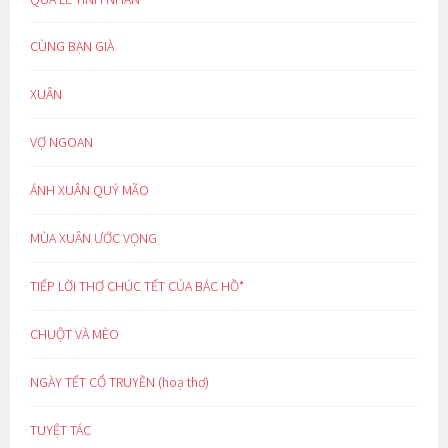
CÙNG BẠN GIÀ
XUÂN
VỢ NGOAN
ÁNH XUÂN QUÝ MÃO
MÙA XUÂN ƯỚC VỌNG
TIẾP LỜI THƠ CHÚC TẾT CỦA BÁC HỒ*
CHUỘT VÀ MÈO
NGÀY TẾT CỔ TRUYỀN (hoạ thơ)
TUYỆT TÁC