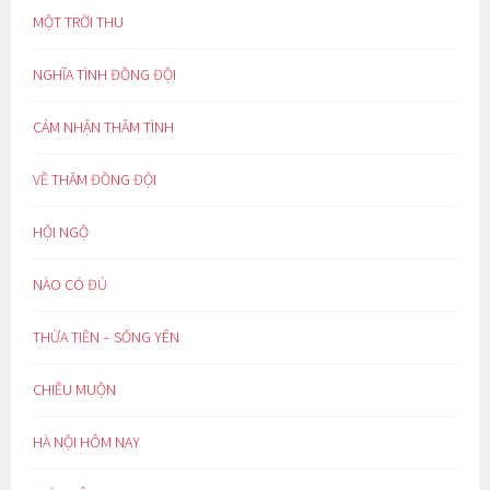
MỘT TRỜI THU
NGHĨA TÌNH ĐỒNG ĐỘI
CẢM NHẬN THÂM TÌNH
VỀ THĂM ĐỒNG ĐỘI
HỘI NGỘ
NÀO CÓ ĐỦ
THỪA TIỀN – SỐNG YÊN
CHIỀU MUỘN
HÀ NỘI HÔM NAY