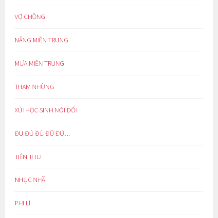
VỢ CHỒNG
NẮNG MIỀN TRUNG
MƯA MIỀN TRUNG
THAM NHŨNG
XÚI HỌC SINH NÓI DỐI
ĐU ĐÚ ĐÙ ĐŨ ĐỦ…
TIỄN THU
NHỤC NHÃ
PHI LÍ