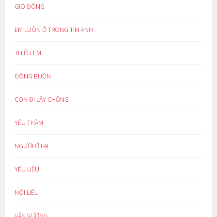
GIÓ ĐÔNG
EM LUÔN Ở TRONG TIM ANH
THIẾU EM
ĐÔNG BUỒN
CON ĐI LẤY CHỒNG
YÊU THẦM
NGƯỜI Ở LẠI
YÊU LIỀU
NÓI LIỀU
VẤN VƯƠNG