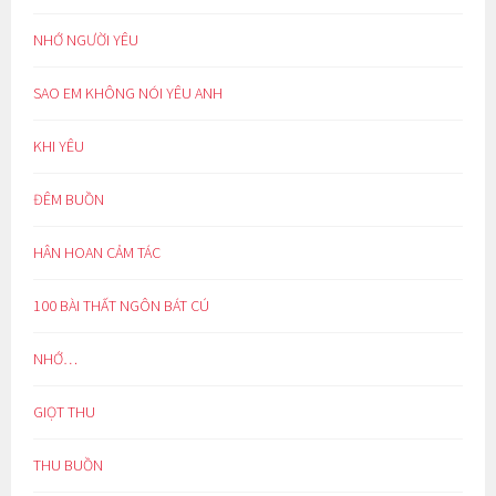
NHỚ NGƯỜI YÊU
SAO EM KHÔNG NÓI YÊU ANH
KHI YÊU
ĐÊM BUỒN
HÂN HOAN CẢM TÁC
100 BÀI THẤT NGÔN BÁT CÚ
NHỚ…
GIỌT THU
THU BUỒN