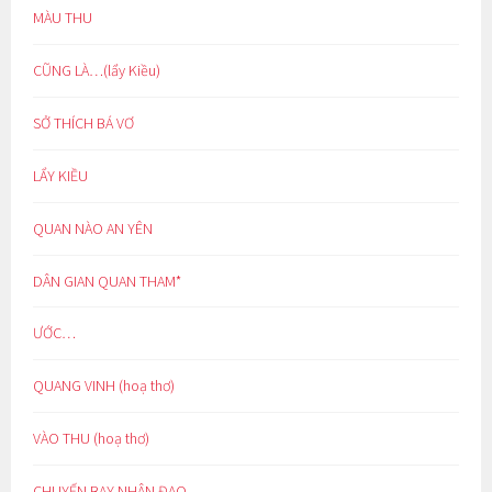
MÀU THU
CŨNG LÀ…(lẩy Kiều)
SỞ THÍCH BÁ VƠ
LẨY KIỀU
QUAN NÀO AN YÊN
DÂN GIAN QUAN THAM*
ƯỚC…
QUANG VINH (hoạ thơ)
VÀO THU (hoạ thơ)
CHUYẾN BAY NHÂN ĐẠO