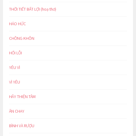
THỜI TIẾT BẤT LỢI (hoạ thơ)
HÁO HỨC
CHỒNG KHÔN
HỐI LỖI
YÊU VÌ
VÌ YÊU
HÃY THIỆN TÂM
ĂN CHAY
BÌNH VÀ RƯỢU