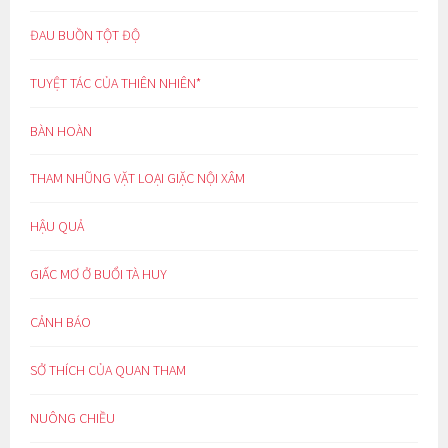
ĐAU BUỒN TỘT ĐỘ
TUYỆT TÁC CỦA THIÊN NHIÊN*
BÀN HOÀN
THAM NHŨNG VẶT LOẠI GIẶC NỘI XÂM
HẬU QUẢ
GIẤC MƠ Ở BUỔI TÀ HUY
CẢNH BÁO
SỞ THÍCH CỦA QUAN THAM
NUÔNG CHIỀU