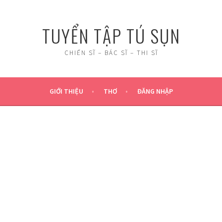
TUYỂN TẬP TÚ SỤN
CHIẾN SĨ – BÁC SĨ – THI SĨ
GIỚI THIỆU
THƠ
ĐĂNG NHẬP