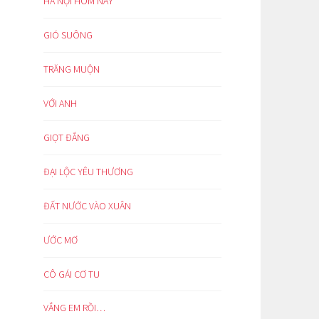
HÀ NỘI HÔM NAY
GIÓ SUÔNG
TRĂNG MUỘN
VỚI ANH
GIỌT ĐẮNG
ĐẠI LỘC YÊU THƯƠNG
ĐẤT NƯỚC VÀO XUÂN
ƯỚC MƠ
CÔ GÁI CƠ TU
VẮNG EM RỒI…