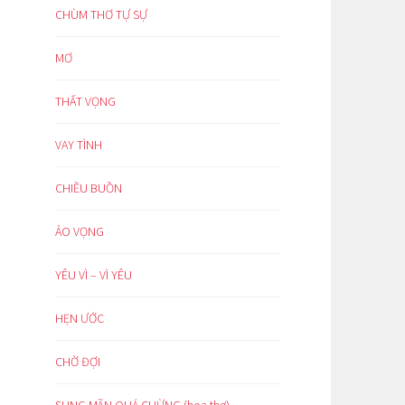
CHÙM THƠ TỰ SỰ
MƠ
THẤT VỌNG
VAY TÌNH
CHIỀU BUỒN
ẢO VỌNG
YÊU VÌ – VÌ YÊU
HẸN ƯỚC
CHỜ ĐỢI
SUNG MÃN QUÁ CHỪNG (hoạ thơ)