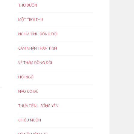
THU BUỒN
MỘT TRỜI THU
NGHĨA TÌNH ĐỒNG ĐỘI
CẢM NHẬN THÂM TÌNH
VỀ THĂM ĐỒNG ĐỘI
HỘI NGỘ
NÀO CÓ ĐỦ
THỪA TIỀN – SỐNG YÊN
CHIỀU MUỘN