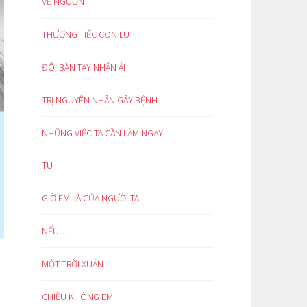
VỀ NGUỒN
THƯƠNG TIẾC CON LU
ĐÔI BÀN TAY NHÂN ÁI
TRỊ NGUYÊN NHÂN GÂY BỆNH
NHỮNG VIỆC TA CẦN LÀM NGAY
TU
GIỜ EM LÀ CỦA NGƯỜI TA
NẾU…
MỘT TRỜI XUÂN
CHIỀU KHÔNG EM