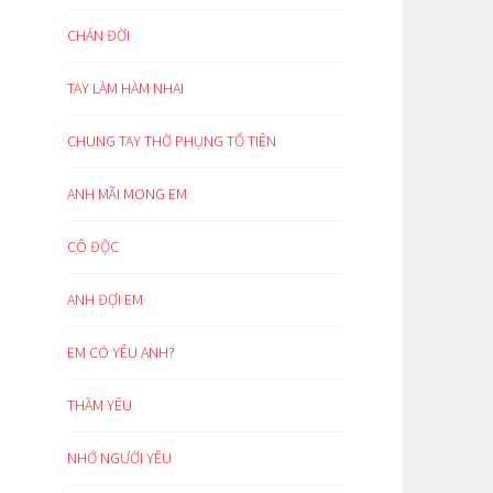
CHÁN ĐỜI
TAY LÀM HÀM NHAI
CHUNG TAY THỜ PHỤNG TỔ TIÊN
ANH MÃI MONG EM
CÔ ĐỘC
ANH ĐỢI EM
EM CÓ YÊU ANH?
THẦM YÊU
NHỚ NGƯỜI YÊU