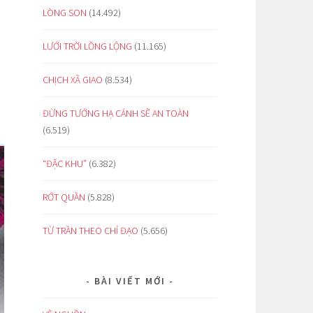
LÒNG SON
(14.492)
LƯỚI TRỜI LỒNG LỘNG
(11.165)
CHỊCH XÃ GIAO
(8.534)
ĐỪNG TƯỞNG HẠ CÁNH SẼ AN TOÀN
(6.519)
“ĐẶC KHU”
(6.382)
RỚT QUẦN
(5.828)
TỪ TRẦN THEO CHỈ ĐẠO
(5.656)
BÀI VIẾT MỚI