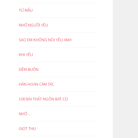
TỪ MẪU
NHỚ NGƯỜI YÊU
SAO EM KHÔNG NÓI YÊU ANH
KHI YÊU
ĐÊM BUỒN
HÂN HOAN CẢM TÁC
100 BÀI THẤT NGÔN BÁT CÚ
NHỚ…
GIỌT THU