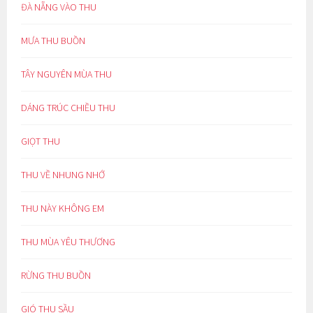
ĐÀ NẴNG VÀO THU
MƯA THU BUỒN
TÂY NGUYÊN MÙA THU
DÁNG TRÚC CHIỀU THU
GIỌT THU
THU VỀ NHUNG NHỚ
THU NÀY KHÔNG EM
THU MÙA YÊU THƯƠNG
RỪNG THU BUỒN
GIÓ THU SẦU