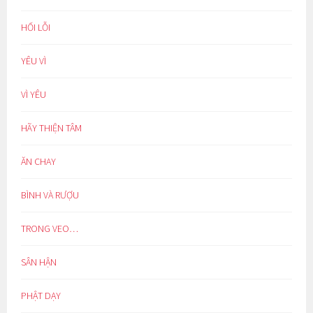
HỐI LỖI
YÊU VÌ
VÌ YÊU
HÃY THIỆN TÂM
ĂN CHAY
BÌNH VÀ RƯỢU
TRONG VEO…
SÂN HẬN
PHẬT DẠY