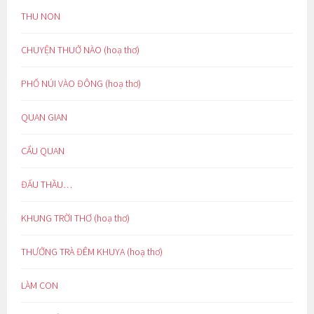
THU NON
CHUYỆN THUỞ NÀO (hoạ thơ)
PHỐ NÚI VÀO ĐÔNG (hoạ thơ)
QUAN GIAN
CẨU QUAN
ĐẤU THẦU…
KHUNG TRỜI THƠ (hoạ thơ)
THƯỞNG TRÀ ĐÊM KHUYA (hoạ thơ)
LÀM CON