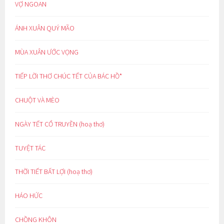
VỢ NGOAN
ÁNH XUÂN QUÝ MÃO
MÙA XUÂN ƯỚC VỌNG
TIẾP LỜI THƠ CHÚC TẾT CỦA BÁC HỒ*
CHUỘT VÀ MÈO
NGÀY TẾT CỔ TRUYỀN (hoạ thơ)
TUYỆT TÁC
THỜI TIẾT BẤT LỢI (hoạ thơ)
HÁO HỨC
CHỒNG KHÔN