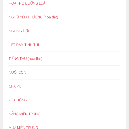
HOẠ THƠ ĐƯỜNG LUẬT
NGHĨA YÊU THƯƠNG (hoạ thơ)
NGÓNG ĐỢI
HẾT ĐẬM TÌNH THU
TIẾNG THU (hoạ thơ)
NUÔI CON
CHA MẸ
VỢ CHỒNG
NẮNG MIỀN TRUNG
MƯA MIỀN TRUNG