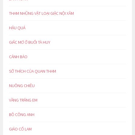
THAM NHŨNG VẶT LOẠI GIẶC NỘI XÂM
HẬU QUẢ
GIẤC MƠ Ở BUỔI TÀ HUY
CẢNH BÁO
SỞ THÍCH CỦA QUAN THAM
NUÔNG CHIỀU
VẦNG TRĂNG EM
BỒ CÔNG ANH
GIẢO CỔ LAM