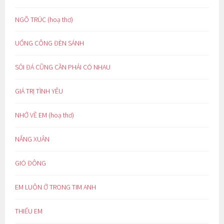
NGÕ TRÚC (hoạ thơ)
UỔNG CÔNG ĐÈN SÁNH
SỎI ĐÁ CŨNG CẦN PHẢI CÓ NHAU
GIÁ TRỊ TÌNH YÊU
NHỚ VỀ EM (hoạ thơ)
NẮNG XUÂN
GIÓ ĐÔNG
EM LUÔN Ở TRONG TIM ANH
THIẾU EM