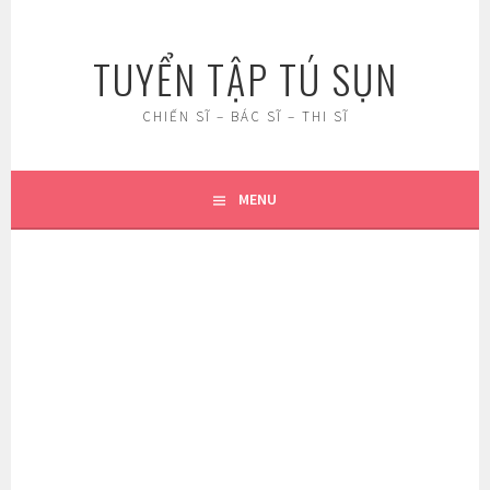
Skip
to
TUYỂN TẬP TÚ SỤN
content
CHIẾN SĨ – BÁC SĨ – THI SĨ
MENU