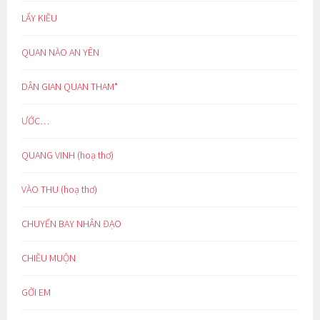
LẨY KIỀU
QUAN NÀO AN YÊN
DÂN GIAN QUAN THAM*
ƯỚC…
QUANG VINH (hoạ thơ)
VÀO THU (hoạ thơ)
CHUYẾN BAY NHÂN ĐẠO
CHIỀU MUỘN
GỞI EM