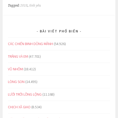
Tagged:
2018
,
tình yêu
BÀI VIẾT PHỔ BIẾN
CÁC CHIẾN BINH DŨNG MÃNH
(54.926)
TRĂNG VÀ EM
(47.701)
VŨ NHÔM
(18.412)
LÒNG SON
(14.495)
LƯỚI TRỜI LỒNG LỘNG
(11.168)
CHỊCH XÃ GIAO
(8.534)