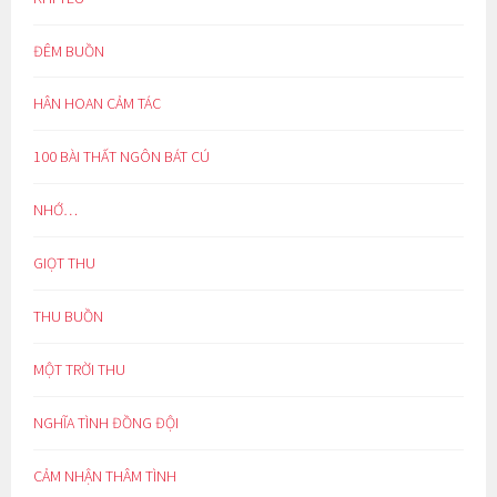
ĐÊM BUỒN
HÂN HOAN CẢM TÁC
100 BÀI THẤT NGÔN BÁT CÚ
NHỚ…
GIỌT THU
THU BUỒN
MỘT TRỜI THU
NGHĨA TÌNH ĐỒNG ĐỘI
CẢM NHẬN THÂM TÌNH