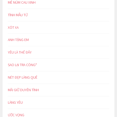
MÊ NÚM CAU XINH
TÌNH MẪU TỬ
XÓT XA
ANH TẶNG EM
YÊU LÀ THẾ ĐẤY
SAO LẠI TRA CÒNG*
NÉT ĐẸP LÀNG QUÊ
MÃI GIỮ DUYÊN TÌNH
LÀNG YÊU
ƯỚC VỌNG