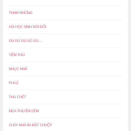
THAM NHŨNG
XÚI HỌC SINH NÓI DỐI
ĐU ĐÚ ĐÙ ĐŨ ĐỦ…
TIỄN THU
NHỤC NHÃ
PHI LÍ
THU CHẾT
MÙA THU ÊM ĐỀM
CHÁY NHÀ RA MẶT CHUỘT