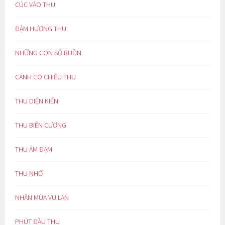
CÚC VÀO THU
ĐẬM HƯƠNG THU
NHỮNG CON SỐ BUỒN
CÁNH CÒ CHIỀU THU
THU DIỆN KIẾN
THU BIÊN CƯƠNG
THU ẢM ĐẠM
THU NHỚ
NHÂN MÙA VU LAN
PHÚT ĐẦU THU