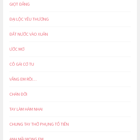
GIỌT ĐẮNG
ĐẠI LỘC YÊU THƯƠNG
ĐẤT NƯỚC VÀO XUÂN
ƯỚC MƠ
CÔ GÁI CƠ TU
VẮNG EM RỒI…
CHÁN ĐỜI
TAY LÀM HÀM NHAI
CHUNG TAY THỜ PHỤNG TỔ TIÊN
ANH MÃI MONG EM