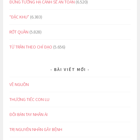
ĐỪNG TƯỞNG HẠ CÁNH SẼ AN TOÀN
(6.520)
“ĐẶC KHU”
(6.383)
RỚT QUẦN
(5.828)
TỪ TRẦN THEO CHỈ ĐẠO
(5.656)
BÀI VIẾT MỚI
VỀ NGUỒN
THƯƠNG TIẾC CON LU
ĐÔI BÀN TAY NHÂN ÁI
TRỊ NGUYÊN NHÂN GÂY BỆNH