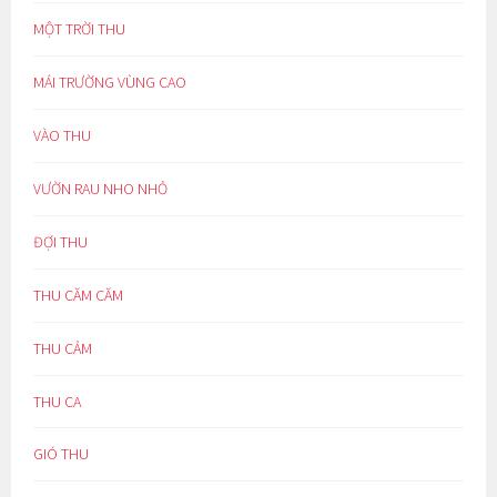
MỘT TRỜI THU
MÁI TRƯỜNG VÙNG CAO
VÀO THU
VƯỜN RAU NHO NHỎ
ĐỢI THU
THU CĂM CĂM
THU CẢM
THU CA
GIÓ THU