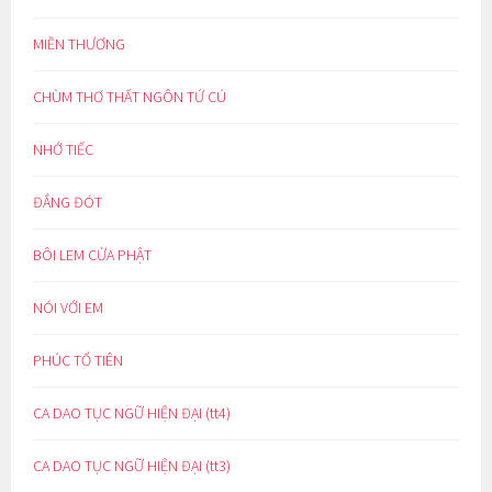
MIỀN THƯƠNG
CHÙM THƠ THẤT NGÔN TỨ CÚ
NHỚ TIẾC
ĐẮNG ĐÓT
BÔI LEM CỬA PHẬT
NÓI VỚI EM
PHÚC TỔ TIÊN
CA DAO TỤC NGỮ HIỆN ĐẠI (tt4)
CA DAO TỤC NGỮ HIỆN ĐẠI (tt3)