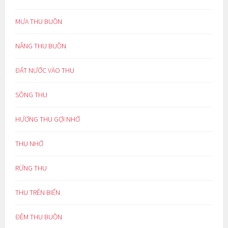
MƯA THU BUỒN
NẮNG THU BUỒN
ĐẤT NƯỚC VÀO THU
SÔNG THU
HƯƠNG THU GỢI NHỚ
THU NHỚ
RỪNG THU
THU TRÊN BIỂN
ĐÊM THU BUỒN