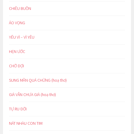
CHIỀU BUỒN
ẢO VỌNG
YÊU VÌ – VÌ YÊU
HẸN ƯỚC
CHỜ ĐỢI
SUNG MÃN QUÁ CHỪNG (hoạ thơ)
GIÀ VẪN CHƯA GIÀ (hoạ thơ)
TỰ RU ĐỜI
NÁT NHÀU CON TIM