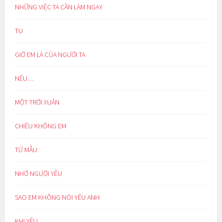
NHỮNG VIỆC TA CẦN LÀM NGAY
TU
GIỜ EM LÀ CỦA NGƯỜI TA
NẾU…
MỘT TRỜI XUÂN
CHIỀU KHÔNG EM
TỪ MẪU
NHỚ NGƯỜI YÊU
SAO EM KHÔNG NÓI YÊU ANH
KHI YÊU