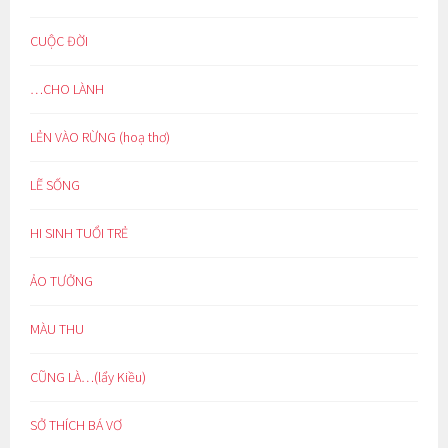
CUỘC ĐỜI
…CHO LÀNH
LẺN VÀO RỪNG (hoạ thơ)
LẼ SỐNG
HI SINH TUỔI TRẺ
ẢO TƯỞNG
MÀU THU
CŨNG LÀ…(lẩy Kiều)
SỞ THÍCH BÁ VƠ