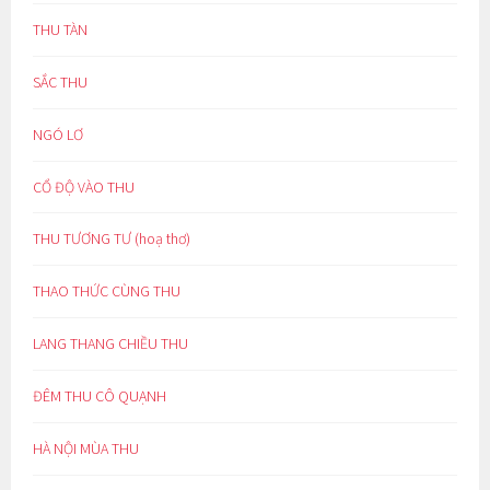
THU TÀN
SẮC THU
NGÓ LƠ
CỔ ĐỘ VÀO THU
THU TƯƠNG TƯ (hoạ thơ)
THAO THỨC CÙNG THU
LANG THANG CHIỀU THU
ĐÊM THU CÔ QUẠNH
HÀ NỘI MÙA THU