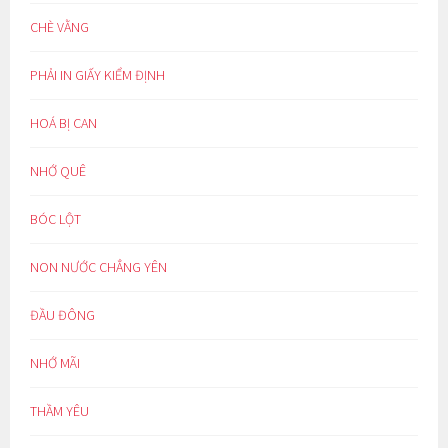
CHÈ VẰNG
PHẢI IN GIẤY KIỂM ĐỊNH
HOÁ BỊ CAN
NHỚ QUÊ
BÓC LỘT
NON NƯỚC CHẲNG YÊN
ĐẦU ĐÔNG
NHỚ MÃI
THẦM YÊU