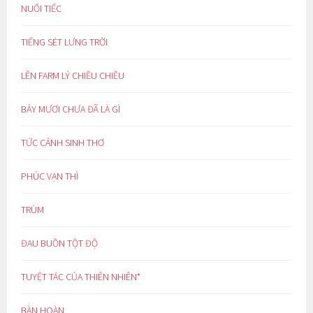
NUỐI TIẾC
TIẾNG SÉT LƯNG TRỜI
LÊN FARM LÝ CHIỀU CHIỀU
BẢY MƯƠI CHƯA ĐÃ LÀ GÌ
TỨC CẢNH SINH THƠ
PHÚC VẠN THÌ
TRÙM
ĐAU BUỒN TỘT ĐỘ
TUYỆT TÁC CỦA THIÊN NHIÊN*
BÀN HOÀN