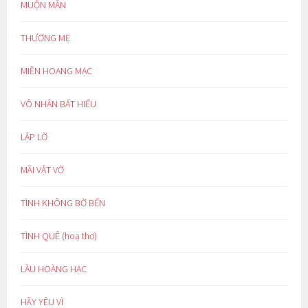
MUỘN MẰN
THƯƠNG MẸ
MIỀN HOANG MẠC
VÔ NHÂN BẤT HIẾU
LẬP LỜ
MÃI VẬT VỜ
TÌNH KHÔNG BỜ BẾN
TÌNH QUÊ (hoạ thơ)
LẦU HOÀNG HẠC
HÃY YÊU VÌ