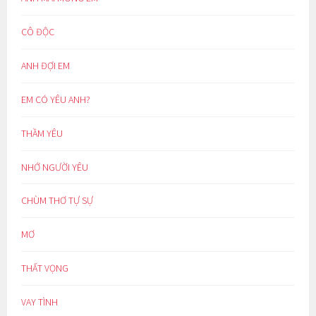
CÔ ĐỘC
ANH ĐỢI EM
EM CÓ YÊU ANH?
THẦM YÊU
NHỚ NGƯỜI YÊU
CHÙM THƠ TỰ SỰ
MƠ
THẤT VỌNG
VAY TÌNH