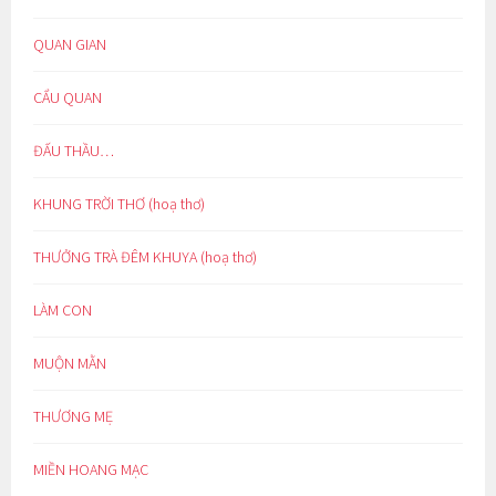
QUAN GIAN
CẨU QUAN
ĐẤU THẦU…
KHUNG TRỜI THƠ (hoạ thơ)
THƯỞNG TRÀ ĐÊM KHUYA (hoạ thơ)
LÀM CON
MUỘN MẰN
THƯƠNG MẸ
MIỀN HOANG MẠC