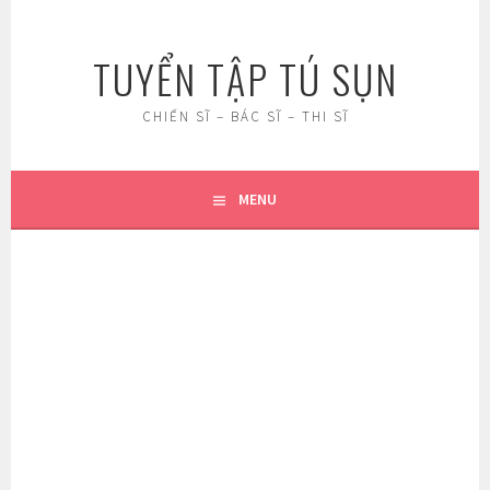
Skip
to
TUYỂN TẬP TÚ SỤN
content
CHIẾN SĨ – BÁC SĨ – THI SĨ
MENU