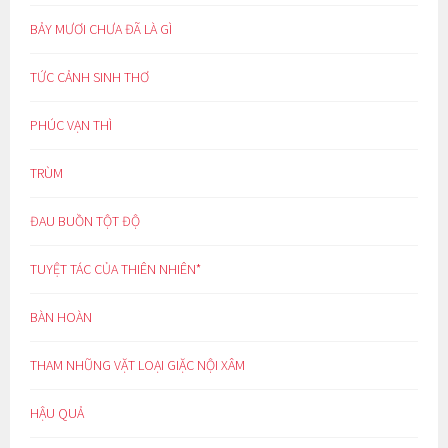
BẢY MƯƠI CHƯA ĐÃ LÀ GÌ
TỨC CẢNH SINH THƠ
PHÚC VẠN THÌ
TRÙM
ĐAU BUỒN TỘT ĐỘ
TUYỆT TÁC CỦA THIÊN NHIÊN*
BÀN HOÀN
THAM NHŨNG VẶT LOẠI GIẶC NỘI XÂM
HẬU QUẢ