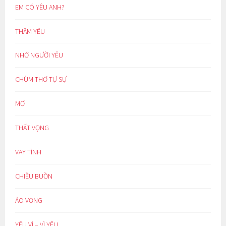
EM CÓ YÊU ANH?
THẦM YÊU
NHỚ NGƯỜI YÊU
CHÙM THƠ TỰ SỰ
MƠ
THẤT VỌNG
VAY TÌNH
CHIỀU BUỒN
ẢO VỌNG
YÊU VÌ – VÌ YÊU