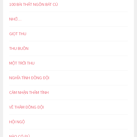
100 BÀI THẤT NGÔN BÁT CÚ
NHỚ…
GIỌT THU
THU BUỒN
MỘT TRỜI THU
NGHĨA TÌNH ĐỒNG ĐỘI
CẢM NHẬN THÂM TÌNH
VỀ THĂM ĐỒNG ĐỘI
HỘI NGỘ
NÀO CÓ ĐỦ