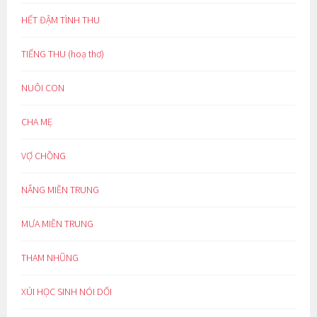
HẾT ĐẬM TÌNH THU
TIẾNG THU (hoạ thơ)
NUÔI CON
CHA MẸ
VỢ CHỒNG
NẮNG MIỀN TRUNG
MƯA MIỀN TRUNG
THAM NHŨNG
XÚI HỌC SINH NÓI DỐI