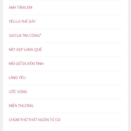
ANH TẶNG EM
YÊU LÀ THẾ ĐẤY
SAO LẠI TRA CÒNG*
NÉT ĐẸP LÀNG QUÊ
MÃI GIỮ DUYÊN TÌNH
LÀNG YÊU
ƯỚC VỌNG
MIỀN THƯƠNG
CHÙM THƠ THẤT NGÔN TỨ CÚ