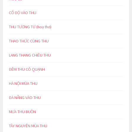
CỔ ĐỘ VÀO THU
THU TƯƠNG TƯ (hoạ thơ)
THAO THỨC CÙNG THU
LANG THANG CHIỀU THU
ĐÊM THU CÔ QUẠNH
HÀ NỘI MÙA THU
ĐÀ NẴNG VÀO THU
MƯA THU BUỒN
TÂY NGUYÊN MÙA THU