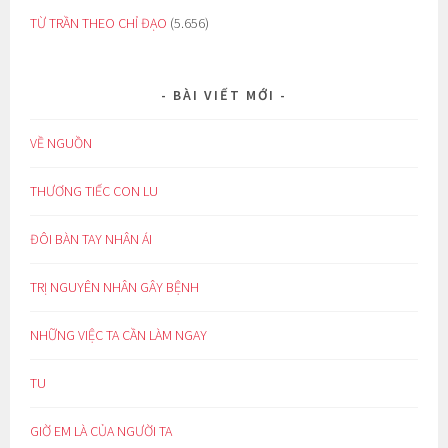
TỪ TRẦN THEO CHỈ ĐẠO
(5.656)
BÀI VIẾT MỚI
VỀ NGUỒN
THƯƠNG TIẾC CON LU
ĐÔI BÀN TAY NHÂN ÁI
TRỊ NGUYÊN NHÂN GÂY BỆNH
NHỮNG VIỆC TA CẦN LÀM NGAY
TU
GIỜ EM LÀ CỦA NGƯỜI TA