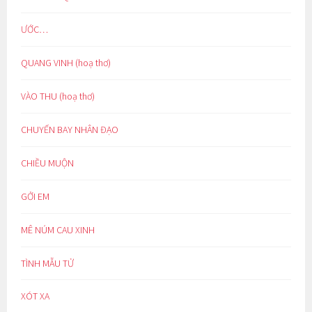
ƯỚC…
QUANG VINH (hoạ thơ)
VÀO THU (hoạ thơ)
CHUYẾN BAY NHÂN ĐẠO
CHIỀU MUỘN
GỞI EM
MÊ NÚM CAU XINH
TÌNH MẪU TỬ
XÓT XA