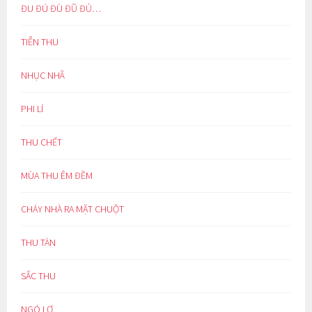
ĐU ĐÚ ĐÙ ĐŨ ĐỦ…
TIỄN THU
NHỤC NHÃ
PHI LÍ
THU CHẾT
MÙA THU ÊM ĐỀM
CHÁY NHÀ RA MẶT CHUỘT
THU TÀN
SẮC THU
NGÓ LƠ