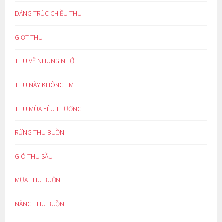
DÁNG TRÚC CHIỀU THU
GIỌT THU
THU VỀ NHUNG NHỚ
THU NÀY KHÔNG EM
THU MÙA YÊU THƯƠNG
RỪNG THU BUỒN
GIÓ THU SẦU
MƯA THU BUỒN
NẮNG THU BUỒN