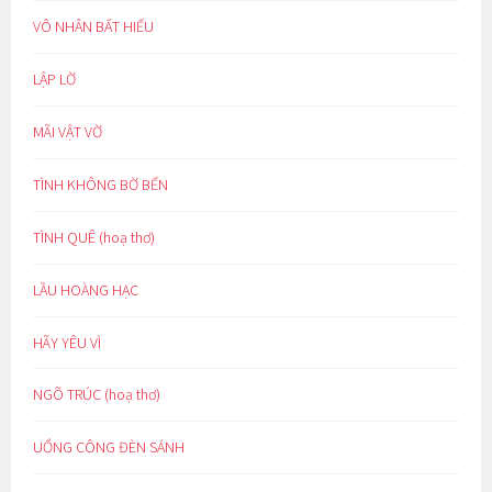
VÔ NHÂN BẤT HIẾU
LẬP LỜ
MÃI VẬT VỜ
TÌNH KHÔNG BỜ BẾN
TÌNH QUÊ (hoạ thơ)
LẦU HOÀNG HẠC
HÃY YÊU VÌ
NGÕ TRÚC (hoạ thơ)
UỔNG CÔNG ĐÈN SÁNH