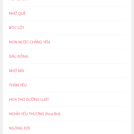
NHỚ QUÊ
BÓC LỘT
NON NƯỚC CHẲNG YÊN
ĐẦU ĐÔNG
NHỚ MÃI
THẦM YÊU
HOẠ THƠ ĐƯỜNG LUẬT
NGHĨA YÊU THƯƠNG (hoạ thơ)
NGÓNG ĐỢI