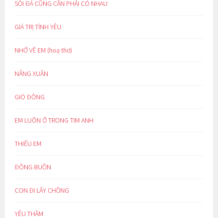
SỎI ĐÁ CŨNG CẦN PHẢI CÓ NHAU
GIÁ TRỊ TÌNH YÊU
NHỚ VỀ EM (hoạ thơ)
NẮNG XUÂN
GIÓ ĐÔNG
EM LUÔN Ở TRONG TIM ANH
THIẾU EM
ĐÔNG BUỒN
CON ĐI LẤY CHỒNG
YÊU THẦM