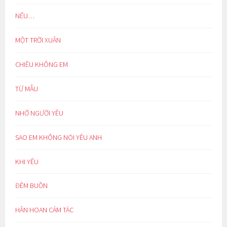
NẾU…
MỘT TRỜI XUÂN
CHIỀU KHÔNG EM
TỪ MẪU
NHỚ NGƯỜI YÊU
SAO EM KHÔNG NÓI YÊU ANH
KHI YÊU
ĐÊM BUỒN
HÂN HOAN CẢM TÁC