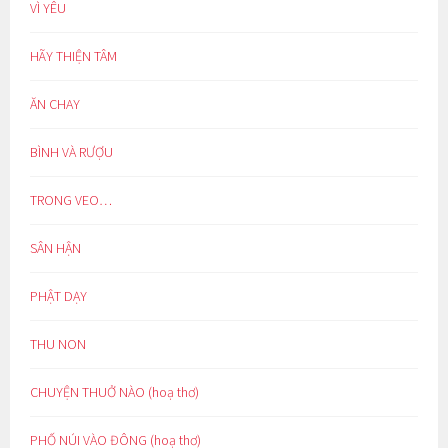
VÌ YÊU
HÃY THIỆN TÂM
ĂN CHAY
BÌNH VÀ RƯỢU
TRONG VEO…
SÂN HẬN
PHẬT DẠY
THU NON
CHUYỆN THUỞ NÀO (hoạ thơ)
PHỐ NÚI VÀO ĐÔNG (hoạ thơ)