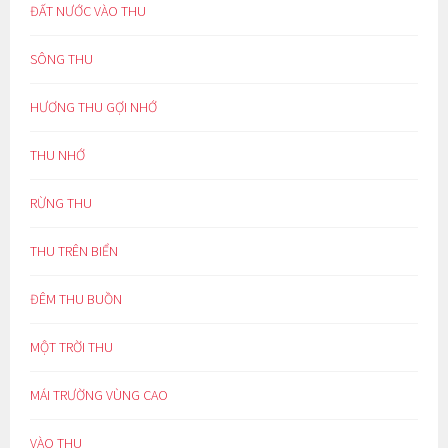
ĐẤT NƯỚC VÀO THU
SÔNG THU
HƯƠNG THU GỢI NHỚ
THU NHỚ
RỪNG THU
THU TRÊN BIỂN
ĐÊM THU BUỒN
MỘT TRỜI THU
MÁI TRƯỜNG VÙNG CAO
VÀO THU