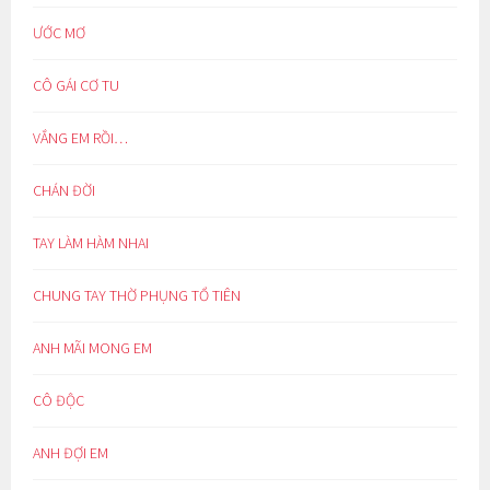
ƯỚC MƠ
CÔ GÁI CƠ TU
VẮNG EM RỒI…
CHÁN ĐỜI
TAY LÀM HÀM NHAI
CHUNG TAY THỜ PHỤNG TỔ TIÊN
ANH MÃI MONG EM
CÔ ĐỘC
ANH ĐỢI EM