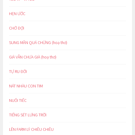
HẸN ƯỚC
CHỜ ĐỢI
SUNG MÃN QUÁ CHỪNG (hoạ thơ)
GIÀ VẪN CHƯA GIÀ (hoạ thơ)
TỰ RU ĐỜI
NÁT NHÀU CON TIM
NUỐI TIẾC
TIẾNG SÉT LƯNG TRỜI
LÊN FARM LÝ CHIỀU CHIỀU