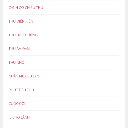
CÁNH CÒ CHIỀU THU
THU DIỆN KIẾN
THU BIÊN CƯƠNG
THU ẢM ĐẠM
THU NHỚ
NHÂN MÙA VU LAN
PHÚT ĐẦU THU
CUỘC ĐỜI
…CHO LÀNH