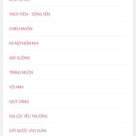
THỪA TIỀN – SỐNG YÊN
CHIỀU MUỘN
HÀ NỘI HÔM NAY
GIÓ SUÔNG
TRĂNG MUỘN
VỚI ANH
GIỌT ĐẮNG
ĐẠI LỘC YÊU THƯƠNG
ĐẤT NƯỚC VÀO XUÂN