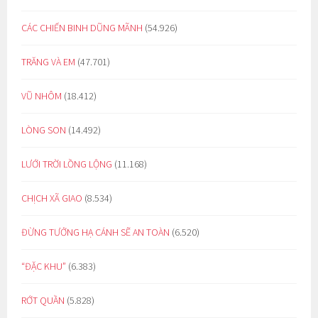
CÁC CHIẾN BINH DŨNG MÃNH
(54.926)
TRĂNG VÀ EM
(47.701)
VŨ NHÔM
(18.412)
LÒNG SON
(14.492)
LƯỚI TRỜI LỒNG LỘNG
(11.168)
CHỊCH XÃ GIAO
(8.534)
ĐỪNG TƯỞNG HẠ CÁNH SẼ AN TOÀN
(6.520)
“ĐẶC KHU”
(6.383)
RỚT QUẦN
(5.828)