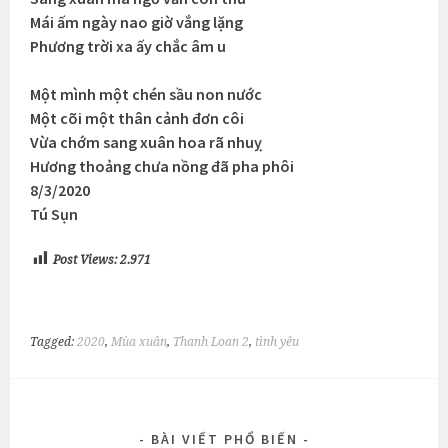
Mái ấm ngày nao giờ vắng lặng
Phương trời xa ấy chắc âm u
Một mình một chén sầu non nước
Một cõi một thân cảnh đơn côi
Vừa chớm sang xuân hoa rã nhuỵ
Hương thoảng chưa nồng đã pha phôi
8/3/2020
Tú Sụn
Post Views:
2.971
Tagged:
2020
,
Mùa xuân
,
Thanh Loan 2
,
tình yêu
BÀI VIẾT PHỔ BIẾN