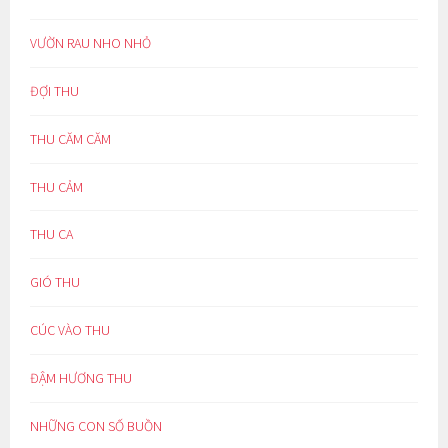
VƯỜN RAU NHO NHỎ
ĐỢI THU
THU CĂM CĂM
THU CẢM
THU CA
GIÓ THU
CÚC VÀO THU
ĐẬM HƯƠNG THU
NHỮNG CON SỐ BUỒN