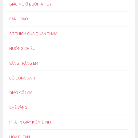
GIẤC MƠ Ở BUỔI TÀ HUY
CẢNH BÁO
SỞ THÍCH CỦA QUAN THAM
NUÔNG CHIỀU
VẦNG TRĂNG EM
BỒ CÔNG ANH
GIẢO CỔ LAM
CHÈ VẰNG
PHẢI IN GIẤY KIỂM ĐỊNH
HOÁ BỊ CAN