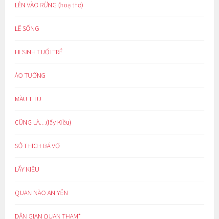
LẺN VÀO RỪNG (hoạ thơ)
LẼ SỐNG
HI SINH TUỔI TRẺ
ẢO TƯỞNG
MÀU THU
CŨNG LÀ…(lẩy Kiều)
SỞ THÍCH BÁ VƠ
LẨY KIỀU
QUAN NÀO AN YÊN
DÂN GIAN QUAN THAM*