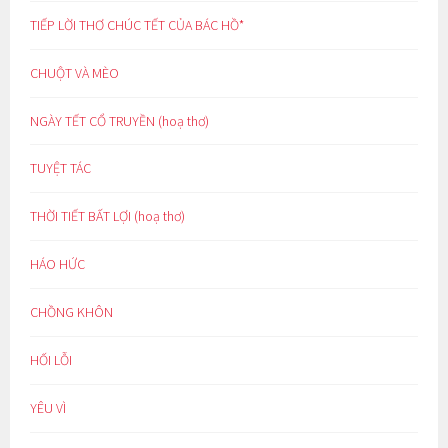
TIẾP LỜI THƠ CHÚC TẾT CỦA BÁC HỒ*
CHUỘT VÀ MÈO
NGÀY TẾT CỔ TRUYỀN (hoạ thơ)
TUYỆT TÁC
THỜI TIẾT BẤT LỢI (hoạ thơ)
HÁO HỨC
CHỒNG KHÔN
HỐI LỖI
YÊU VÌ