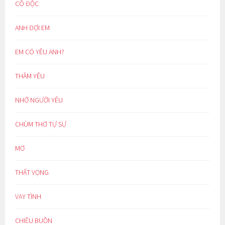
CÔ ĐỘC
ANH ĐỢI EM
EM CÓ YÊU ANH?
THẦM YÊU
NHỚ NGƯỜI YÊU
CHÙM THƠ TỰ SỰ
MƠ
THẤT VỌNG
VAY TÌNH
CHIỀU BUỒN