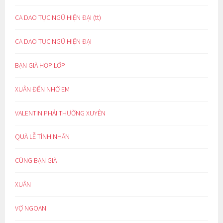
CA DAO TỤC NGỮ HIỆN ĐẠI (tt)
CA DAO TỤC NGỮ HIỆN ĐẠI
BẠN GIÀ HỌP LỚP
XUÂN ĐẾN NHỚ EM
VALENTIN PHẢI THƯỜNG XUYÊN
QUÀ LỄ TÌNH NHÂN
CÙNG BẠN GIÀ
XUÂN
VỢ NGOAN