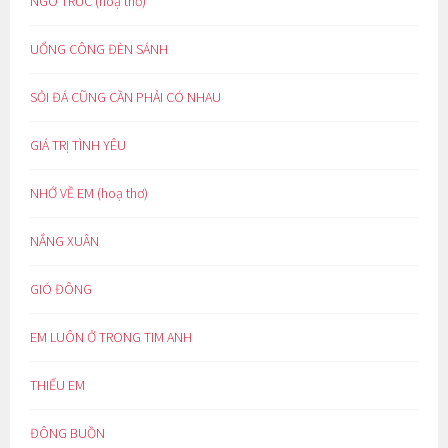
NGÕ TRÚC (hoạ thơ)
UỔNG CÔNG ĐÈN SÁNH
SỎI ĐÁ CŨNG CẦN PHẢI CÓ NHAU
GIÁ TRỊ TÌNH YÊU
NHỚ VỀ EM (hoạ thơ)
NẮNG XUÂN
GIÓ ĐÔNG
EM LUÔN Ở TRONG TIM ANH
THIẾU EM
ĐÔNG BUỒN