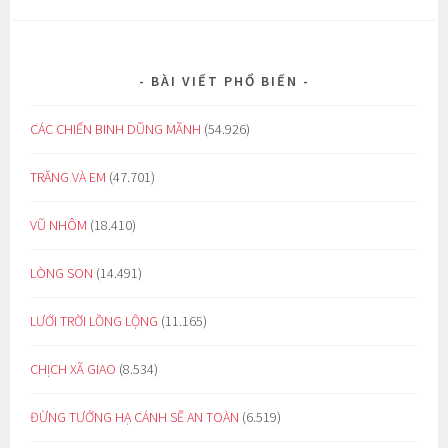
BÀI VIẾT PHỔ BIẾN
CÁC CHIẾN BINH DŨNG MÃNH
(54.926)
TRĂNG VÀ EM
(47.701)
VŨ NHÔM
(18.410)
LÒNG SON
(14.491)
LƯỚI TRỜI LỒNG LỘNG
(11.165)
CHỊCH XÃ GIAO
(8.534)
ĐỪNG TƯỞNG HẠ CÁNH SẼ AN TOÀN
(6.519)