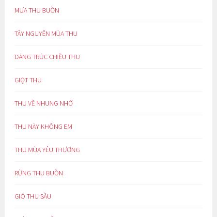
MƯA THU BUỒN
TÂY NGUYÊN MÙA THU
DÁNG TRÚC CHIỀU THU
GIỌT THU
THU VỀ NHUNG NHỚ
THU NÀY KHÔNG EM
THU MÙA YÊU THƯƠNG
RỪNG THU BUỒN
GIÓ THU SẦU