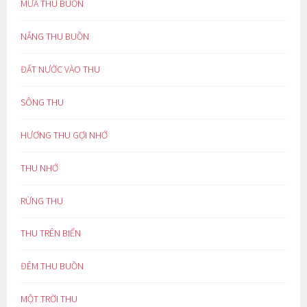
MƯA THU BUỒN
NẮNG THU BUỒN
ĐẤT NƯỚC VÀO THU
SÔNG THU
HƯƠNG THU GỢI NHỚ
THU NHỚ
RỪNG THU
THU TRÊN BIỂN
ĐÊM THU BUỒN
MỘT TRỜI THU