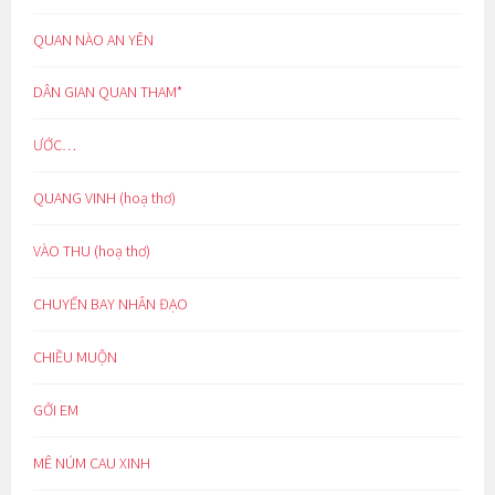
QUAN NÀO AN YÊN
DÂN GIAN QUAN THAM*
ƯỚC…
QUANG VINH (hoạ thơ)
VÀO THU (hoạ thơ)
CHUYẾN BAY NHÂN ĐẠO
CHIỀU MUỘN
GỞI EM
MÊ NÚM CAU XINH