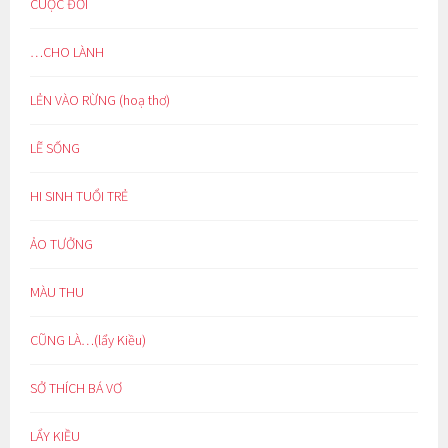
CUỘC ĐỜI
…CHO LÀNH
LẺN VÀO RỪNG (hoạ thơ)
LẼ SỐNG
HI SINH TUỔI TRẺ
ẢO TƯỞNG
MÀU THU
CŨNG LÀ…(lẩy Kiều)
SỞ THÍCH BÁ VƠ
LẨY KIỀU