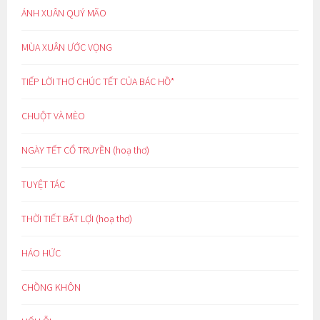
ÁNH XUÂN QUÝ MÃO
MÙA XUÂN ƯỚC VỌNG
TIẾP LỜI THƠ CHÚC TẾT CỦA BÁC HỒ*
CHUỘT VÀ MÈO
NGÀY TẾT CỔ TRUYỀN (hoạ thơ)
TUYỆT TÁC
THỜI TIẾT BẤT LỢI (hoạ thơ)
HÁO HỨC
CHỒNG KHÔN