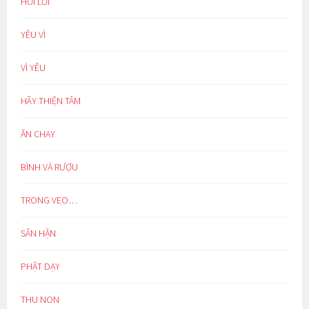
HỐI LỖI
YÊU VÌ
VÌ YÊU
HÃY THIỆN TÂM
ĂN CHAY
BÌNH VÀ RƯỢU
TRONG VEO…
SÂN HẬN
PHẬT DẠY
THU NON