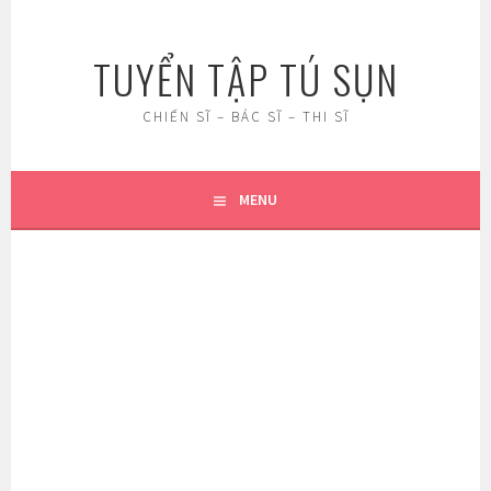
Skip
to
TUYỂN TẬP TÚ SỤN
content
CHIẾN SĨ – BÁC SĨ – THI SĨ
MENU