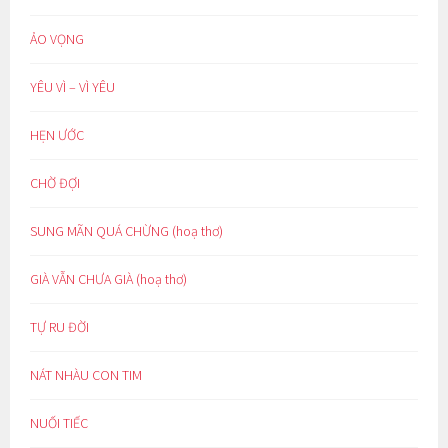
ẢO VỌNG
YÊU VÌ – VÌ YÊU
HẸN ƯỚC
CHỜ ĐỢI
SUNG MÃN QUÁ CHỪNG (hoạ thơ)
GIÀ VẪN CHƯA GIÀ (hoạ thơ)
TỰ RU ĐỜI
NÁT NHÀU CON TIM
NUỐI TIẾC