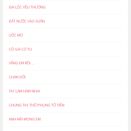
ĐẠI LỘC YÊU THƯƠNG
ĐẤT NƯỚC VÀO XUÂN
ƯỚC MƠ
CÔ GÁI CƠ TU
VẮNG EM RỒI…
CHÁN ĐỜI
TAY LÀM HÀM NHAI
CHUNG TAY THỜ PHỤNG TỔ TIÊN
ANH MÃI MONG EM