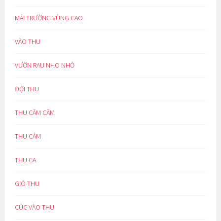
MÁI TRƯỜNG VÙNG CAO
VÀO THU
VƯỜN RAU NHO NHỎ
ĐỢI THU
THU CĂM CĂM
THU CẢM
THU CA
GIÓ THU
CÚC VÀO THU