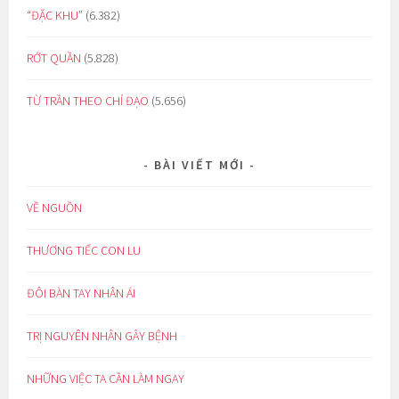
“ĐẶC KHU”
(6.382)
RỚT QUẦN
(5.828)
TỪ TRẦN THEO CHỈ ĐẠO
(5.656)
BÀI VIẾT MỚI
VỀ NGUỒN
THƯƠNG TIẾC CON LU
ĐÔI BÀN TAY NHÂN ÁI
TRỊ NGUYÊN NHÂN GÂY BỆNH
NHỮNG VIỆC TA CẦN LÀM NGAY