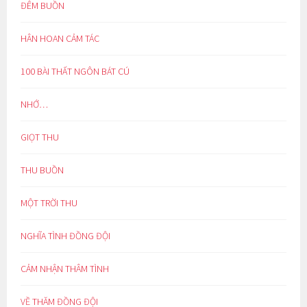
ĐÊM BUỒN
HÂN HOAN CẢM TÁC
100 BÀI THẤT NGÔN BÁT CÚ
NHỚ…
GIỌT THU
THU BUỒN
MỘT TRỜI THU
NGHĨA TÌNH ĐỒNG ĐỘI
CẢM NHẬN THÂM TÌNH
VỀ THĂM ĐỒNG ĐỘI