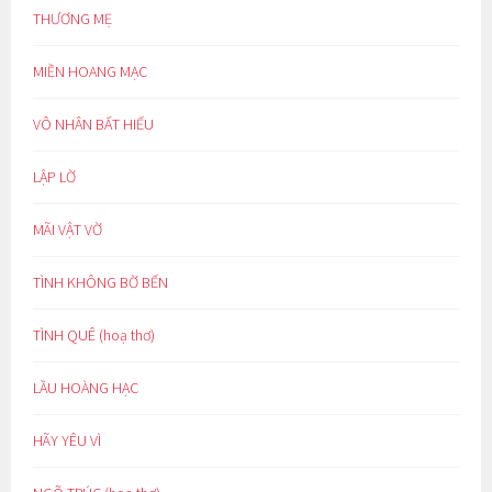
THƯƠNG MẸ
MIỀN HOANG MẠC
VÔ NHÂN BẤT HIẾU
LẬP LỜ
MÃI VẬT VỜ
TÌNH KHÔNG BỜ BẾN
TÌNH QUÊ (hoạ thơ)
LẦU HOÀNG HẠC
HÃY YÊU VÌ