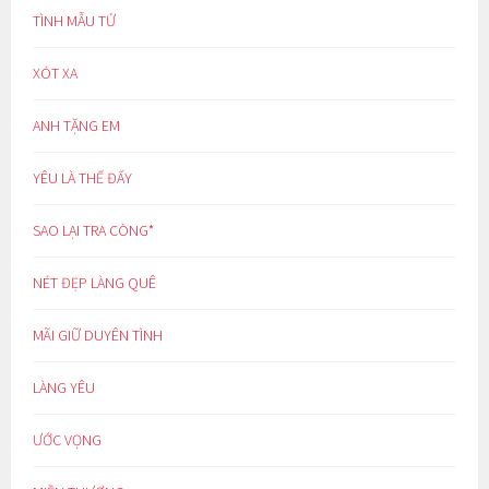
TÌNH MẪU TỬ
XÓT XA
ANH TẶNG EM
YÊU LÀ THẾ ĐẤY
SAO LẠI TRA CÒNG*
NÉT ĐẸP LÀNG QUÊ
MÃI GIỮ DUYÊN TÌNH
LÀNG YÊU
ƯỚC VỌNG