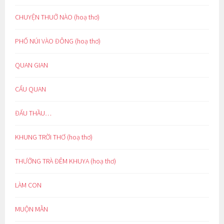
CHUYỆN THUỞ NÀO (hoạ thơ)
PHỐ NÚI VÀO ĐÔNG (hoạ thơ)
QUAN GIAN
CẨU QUAN
ĐẤU THẦU…
KHUNG TRỜI THƠ (hoạ thơ)
THƯỞNG TRÀ ĐÊM KHUYA (hoạ thơ)
LÀM CON
MUỘN MẰN