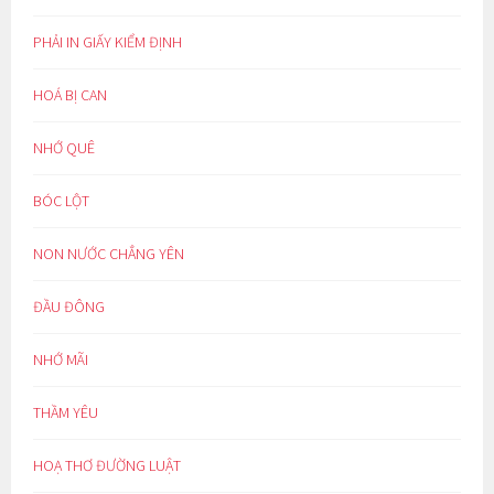
PHẢI IN GIẤY KIỂM ĐỊNH
HOÁ BỊ CAN
NHỚ QUÊ
BÓC LỘT
NON NƯỚC CHẲNG YÊN
ĐẦU ĐÔNG
NHỚ MÃI
THẦM YÊU
HOẠ THƠ ĐƯỜNG LUẬT