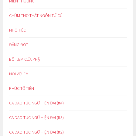
MIỀN THƯƠNG
CHÙM THƠ THẤT NGÔN TỨ CÚ
NHỚ TIẾC
ĐẮNG ĐÓT
BÔI LEM CỬA PHẬT
NÓI VỚI EM
PHÚC TỔ TIÊN
CA DAO TỤC NGỮ HIỆN ĐẠI (tt4)
CA DAO TỤC NGỮ HIỆN ĐẠI (tt3)
CA DAO TỤC NGỮ HIỆN ĐẠI (tt2)