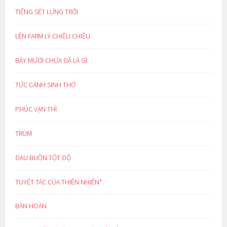
TIẾNG SÉT LƯNG TRỜI
LÊN FARM LÝ CHIỀU CHIỀU
BẢY MƯƠI CHƯA ĐÃ LÀ GÌ
TỨC CẢNH SINH THƠ
PHÚC VẠN THÌ
TRÙM
ĐAU BUỒN TỘT ĐỘ
TUYỆT TÁC CỦA THIÊN NHIÊN*
BÀN HOÀN