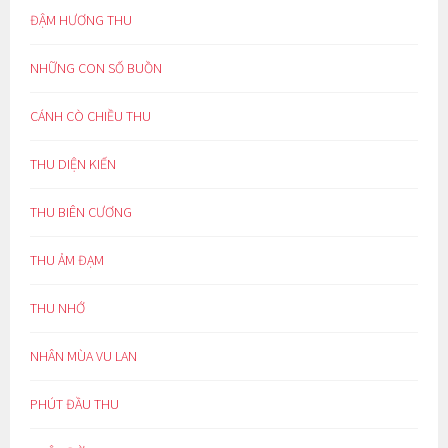
ĐẬM HƯƠNG THU
NHỮNG CON SỐ BUỒN
CÁNH CÒ CHIỀU THU
THU DIỆN KIẾN
THU BIÊN CƯƠNG
THU ẢM ĐẠM
THU NHỚ
NHÂN MÙA VU LAN
PHÚT ĐẦU THU