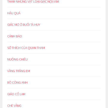
THAM NHŨNG VẶT LOẠI GIẶC NỘI XÂM
HẬU QUẢ
GIẤC MƠ Ở BUỔI TÀ HUY
CẢNH BÁO
SỞ THÍCH CỦA QUAN THAM
NUÔNG CHIỀU
VẦNG TRĂNG EM
BỒ CÔNG ANH
GIẢO CỔ LAM
CHÈ VẰNG