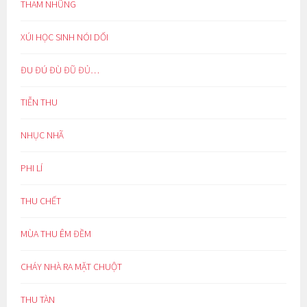
THAM NHŨNG
XÚI HỌC SINH NÓI DỐI
ĐU ĐÚ ĐÙ ĐŨ ĐỦ…
TIỄN THU
NHỤC NHÃ
PHI LÍ
THU CHẾT
MÙA THU ÊM ĐỀM
CHÁY NHÀ RA MẶT CHUỘT
THU TÀN