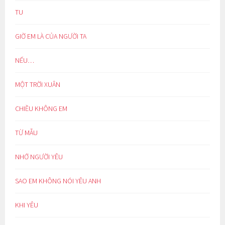
TU
GIỜ EM LÀ CỦA NGƯỜI TA
NẾU…
MỘT TRỜI XUÂN
CHIỀU KHÔNG EM
TỪ MẪU
NHỚ NGƯỜI YÊU
SAO EM KHÔNG NÓI YÊU ANH
KHI YÊU