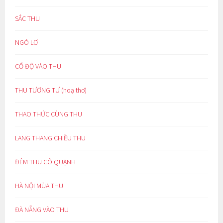
SẮC THU
NGÓ LƠ
CỔ ĐỘ VÀO THU
THU TƯƠNG TƯ (hoạ thơ)
THAO THỨC CÙNG THU
LANG THANG CHIỀU THU
ĐÊM THU CÔ QUẠNH
HÀ NỘI MÙA THU
ĐÀ NẴNG VÀO THU