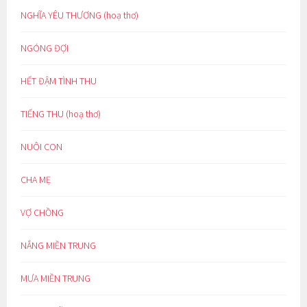
NGHĨA YÊU THƯƠNG (hoạ thơ)
NGÓNG ĐỢI
HẾT ĐẬM TÌNH THU
TIẾNG THU (hoạ thơ)
NUÔI CON
CHA MẸ
VỢ CHỒNG
NẮNG MIỀN TRUNG
MƯA MIỀN TRUNG