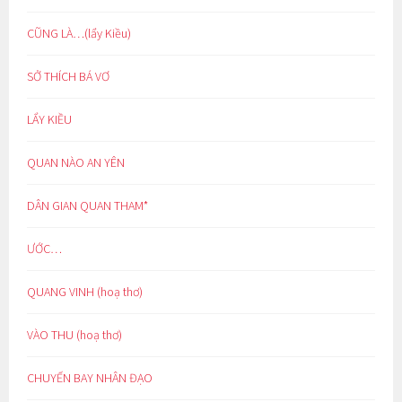
CŨNG LÀ…(lẩy Kiều)
SỞ THÍCH BÁ VƠ
LẨY KIỀU
QUAN NÀO AN YÊN
DÂN GIAN QUAN THAM*
ƯỚC…
QUANG VINH (hoạ thơ)
VÀO THU (hoạ thơ)
CHUYẾN BAY NHÂN ĐẠO