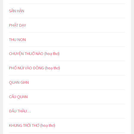
SÂN HẬN
PHẬT DẠY
THU NON
CHUYỆN THUỞ NÀO (hoạ thơ)
PHỐ NÚI VÀO ĐÔNG (hoạ thơ)
QUAN GIAN
CẨU QUAN
ĐẤU THẦU…
KHUNG TRỜI THƠ (hoạ thơ)