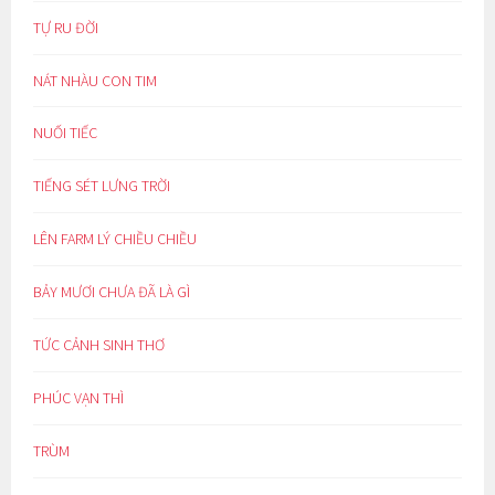
TỰ RU ĐỜI
NÁT NHÀU CON TIM
NUỐI TIẾC
TIẾNG SÉT LƯNG TRỜI
LÊN FARM LÝ CHIỀU CHIỀU
BẢY MƯƠI CHƯA ĐÃ LÀ GÌ
TỨC CẢNH SINH THƠ
PHÚC VẠN THÌ
TRÙM