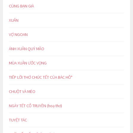
CÙNG BẠN GIÀ
XUÂN
VỢ NGOAN
ÁNH XUÂN QUÝ MÃO
MÙA XUÂN ƯỚC VỌNG
TIẾP LỜI THƠ CHÚC TẾT CỦA BÁC HỒ*
CHUỘT VÀ MÈO
NGÀY TẾT CỔ TRUYỀN (hoạ thơ)
TUYỆT TÁC