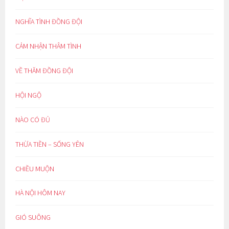
NGHĨA TÌNH ĐỒNG ĐỘI
CẢM NHẬN THÂM TÌNH
VỀ THĂM ĐỒNG ĐỘI
HỘI NGỘ
NÀO CÓ ĐỦ
THỪA TIỀN – SỐNG YÊN
CHIỀU MUỘN
HÀ NỘI HÔM NAY
GIÓ SUÔNG