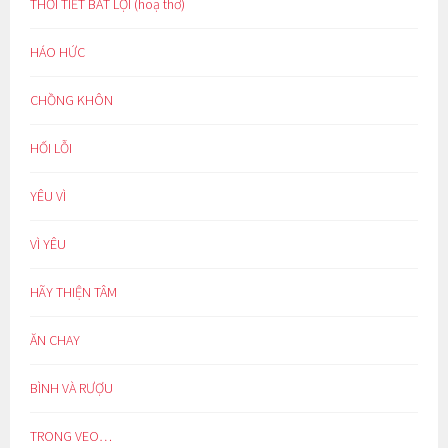
THỜI TIẾT BẤT LỢI (hoạ thơ)
HÁO HỨC
CHỒNG KHÔN
HỐI LỖI
YÊU VÌ
VÌ YÊU
HÃY THIỆN TÂM
ĂN CHAY
BÌNH VÀ RƯỢU
TRONG VEO…