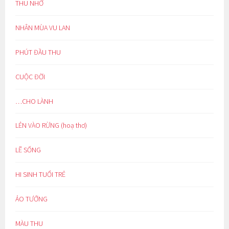
THU NHỚ
NHÂN MÙA VU LAN
PHÚT ĐẦU THU
CUỘC ĐỜI
…CHO LÀNH
LẺN VÀO RỪNG (hoạ thơ)
LẼ SỐNG
HI SINH TUỔI TRẺ
ẢO TƯỞNG
MÀU THU