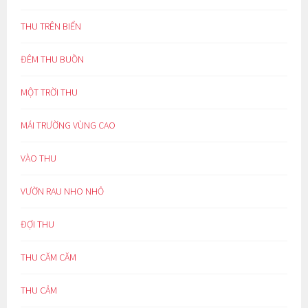
THU TRÊN BIỂN
ĐÊM THU BUỒN
MỘT TRỜI THU
MÁI TRƯỜNG VÙNG CAO
VÀO THU
VƯỜN RAU NHO NHỎ
ĐỢI THU
THU CĂM CĂM
THU CẢM