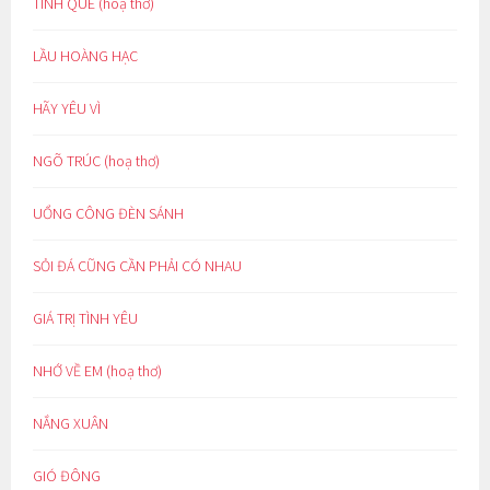
TÌNH QUÊ (hoạ thơ)
LẦU HOÀNG HẠC
HÃY YÊU VÌ
NGÕ TRÚC (hoạ thơ)
UỔNG CÔNG ĐÈN SÁNH
SỎI ĐÁ CŨNG CẦN PHẢI CÓ NHAU
GIÁ TRỊ TÌNH YÊU
NHỚ VỀ EM (hoạ thơ)
NẮNG XUÂN
GIÓ ĐÔNG