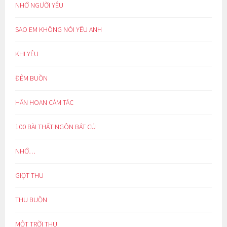
NHỚ NGƯỜI YÊU
SAO EM KHÔNG NÓI YÊU ANH
KHI YÊU
ĐÊM BUỒN
HÂN HOAN CẢM TÁC
100 BÀI THẤT NGÔN BÁT CÚ
NHỚ…
GIỌT THU
THU BUỒN
MỘT TRỜI THU