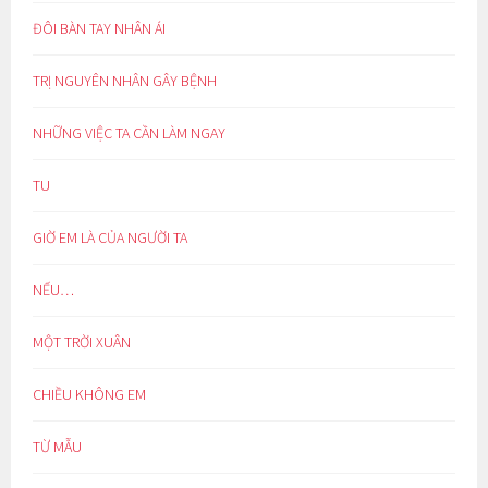
ĐÔI BÀN TAY NHÂN ÁI
TRỊ NGUYÊN NHÂN GÂY BỆNH
NHỮNG VIỆC TA CẦN LÀM NGAY
TU
GIỜ EM LÀ CỦA NGƯỜI TA
NẾU…
MỘT TRỜI XUÂN
CHIỀU KHÔNG EM
TỪ MẪU