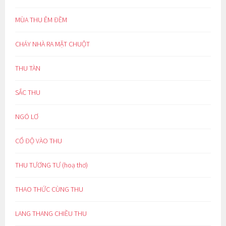
MÙA THU ÊM ĐỀM
CHÁY NHÀ RA MẶT CHUỘT
THU TÀN
SẮC THU
NGÓ LƠ
CỔ ĐỘ VÀO THU
THU TƯƠNG TƯ (hoạ thơ)
THAO THỨC CÙNG THU
LANG THANG CHIỀU THU