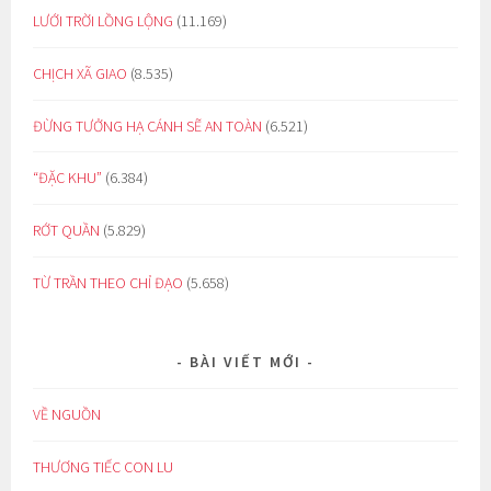
LƯỚI TRỜI LỒNG LỘNG
(11.169)
CHỊCH XÃ GIAO
(8.535)
ĐỪNG TƯỞNG HẠ CÁNH SẼ AN TOÀN
(6.521)
“ĐẶC KHU”
(6.384)
RỚT QUẦN
(5.829)
TỪ TRẦN THEO CHỈ ĐẠO
(5.658)
BÀI VIẾT MỚI
VỀ NGUỒN
THƯƠNG TIẾC CON LU