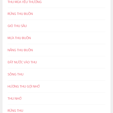
THU MÙA YÊU THƯƠNG
RỪNG THU BUỒN
GIÓ THU SẦU
MƯA THU BUỒN
NẮNG THU BUỒN
ĐẤT NƯỚC VÀO THU
SÔNG THU
HƯƠNG THU GỢI NHỚ
THU NHỚ
RỪNG THU