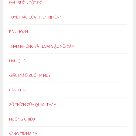
ĐAU BUỒN TỘT ĐỘ
TUYỆT TÁC CỦA THIÊN NHIÊN*
BÀN HOÀN
THAM NHŨNG VẶT LOẠI GIẶC NỘI XÂM
HẬU QUẢ
GIẤC MƠ Ở BUỔI TÀ HUY
CẢNH BÁO
SỞ THÍCH CỦA QUAN THAM
NUÔNG CHIỀU
VẦNG TRĂNG EM