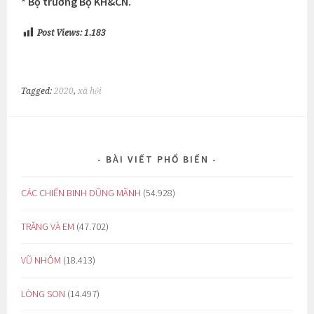
* Bộ trưởng Bộ KH&CN.
Post Views:
1.183
Tagged:
2020
,
xã hội
BÀI VIẾT PHỔ BIẾN
CÁC CHIẾN BINH DŨNG MÃNH
(54.928)
TRĂNG VÀ EM
(47.702)
VŨ NHÔM
(18.413)
LÒNG SON
(14.497)