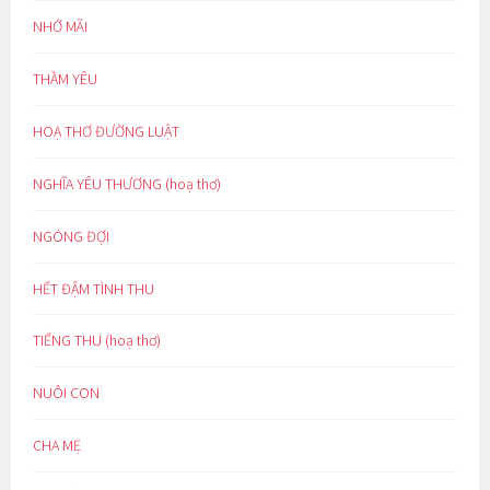
NHỚ MÃI
THẦM YÊU
HOẠ THƠ ĐƯỜNG LUẬT
NGHĨA YÊU THƯƠNG (hoạ thơ)
NGÓNG ĐỢI
HẾT ĐẬM TÌNH THU
TIẾNG THU (hoạ thơ)
NUÔI CON
CHA MẸ