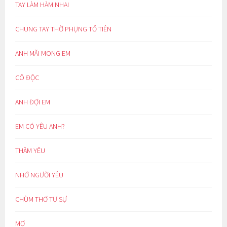
TAY LÀM HÀM NHAI
CHUNG TAY THỜ PHỤNG TỔ TIÊN
ANH MÃI MONG EM
CÔ ĐỘC
ANH ĐỢI EM
EM CÓ YÊU ANH?
THẦM YÊU
NHỚ NGƯỜI YÊU
CHÙM THƠ TỰ SỰ
MƠ