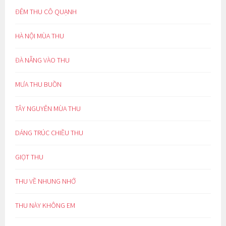
ĐÊM THU CÔ QUẠNH
HÀ NỘI MÙA THU
ĐÀ NẴNG VÀO THU
MƯA THU BUỒN
TÂY NGUYÊN MÙA THU
DÁNG TRÚC CHIỀU THU
GIỌT THU
THU VỀ NHUNG NHỚ
THU NÀY KHÔNG EM