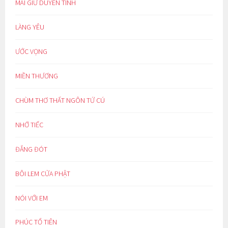
MÃI GIỮ DUYÊN TÌNH
LÀNG YÊU
ƯỚC VỌNG
MIỀN THƯƠNG
CHÙM THƠ THẤT NGÔN TỨ CÚ
NHỚ TIẾC
ĐẮNG ĐÓT
BÔI LEM CỬA PHẬT
NÓI VỚI EM
PHÚC TỔ TIÊN