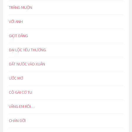
TRĂNG MUỘN
VỚI ANH
GIỌT ĐẮNG
ĐẠI LỘC YÊU THƯƠNG
ĐẤT NƯỚC VÀO XUÂN
ƯỚC MƠ
CÔ GÁI CƠ TU
VẮNG EM RỒI…
CHÁN ĐỜI