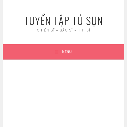
Skip
to
TUYỂN TẬP TÚ SỤN
content
CHIẾN SĨ – BÁC SĨ – THI SĨ
MENU