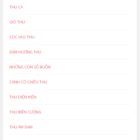
THU CA
GIÓ THU
CÚC VÀO THU
ĐẬM HƯƠNG THU
NHỮNG CON SỐ BUỒN
CÁNH CÒ CHIỀU THU
THU DIỆN KIẾN
THU BIÊN CƯƠNG
THU ẢM ĐẠM