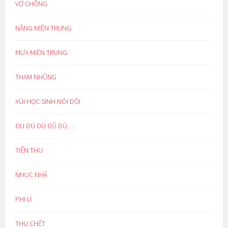
VỢ CHỒNG
NẮNG MIỀN TRUNG
MƯA MIỀN TRUNG
THAM NHŨNG
XÚI HỌC SINH NÓI DỐI
ĐU ĐÚ ĐÙ ĐŨ ĐỦ…
TIỄN THU
NHỤC NHÃ
PHI LÍ
THU CHẾT