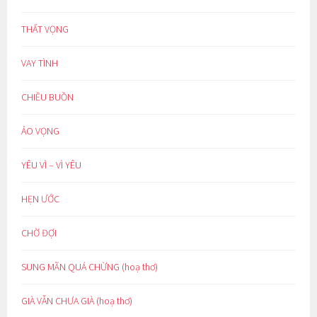
THẤT VỌNG
VAY TÌNH
CHIỀU BUỒN
ẢO VỌNG
YÊU VÌ – VÌ YÊU
HẸN ƯỚC
CHỜ ĐỢI
SUNG MÃN QUÁ CHỪNG (hoạ thơ)
GIÀ VẪN CHƯA GIÀ (hoạ thơ)