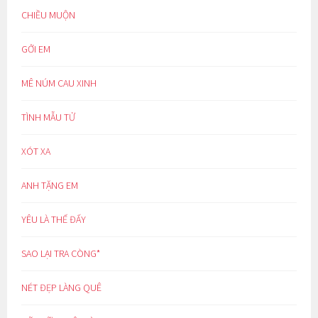
CHIỀU MUỘN
GỞI EM
MÊ NÚM CAU XINH
TÌNH MẪU TỬ
XÓT XA
ANH TẶNG EM
YÊU LÀ THẾ ĐẤY
SAO LẠI TRA CÒNG*
NÉT ĐẸP LÀNG QUÊ