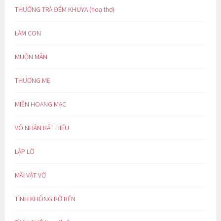
THƯỞNG TRÀ ĐÊM KHUYA (hoạ thơ)
LÀM CON
MUỘN MẰN
THƯƠNG MẸ
MIỀN HOANG MẠC
VÔ NHÂN BẤT HIẾU
LẬP LỜ
MÃI VẬT VỜ
TÌNH KHÔNG BỜ BẾN