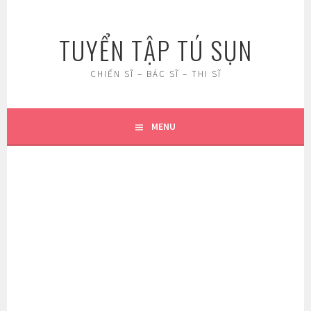
Skip
to
TUYỂN TẬP TÚ SỤN
content
CHIẾN SĨ – BÁC SĨ – THI SĨ
MENU