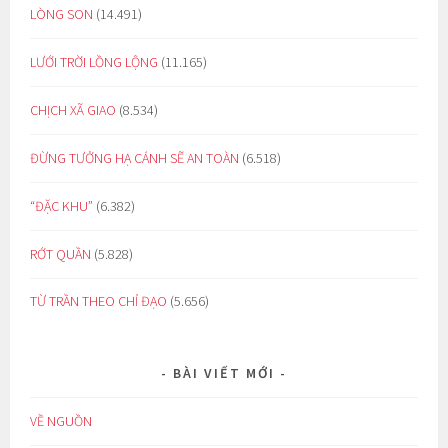
LÒNG SON
(14.491)
LƯỚI TRỜI LỒNG LỘNG
(11.165)
CHỊCH XÃ GIAO
(8.534)
ĐỪNG TƯỞNG HẠ CÁNH SẼ AN TOÀN
(6.518)
“ĐẶC KHU”
(6.382)
RỚT QUẦN
(5.828)
TỪ TRẦN THEO CHỈ ĐẠO
(5.656)
BÀI VIẾT MỚI
VỀ NGUỒN