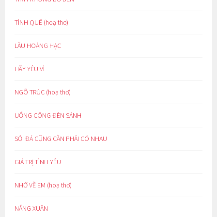
TÌNH QUÊ (hoạ thơ)
LẦU HOÀNG HẠC
HÃY YÊU VÌ
NGÕ TRÚC (hoạ thơ)
UỔNG CÔNG ĐÈN SÁNH
SỎI ĐÁ CŨNG CẦN PHẢI CÓ NHAU
GIÁ TRỊ TÌNH YÊU
NHỚ VỀ EM (hoạ thơ)
NẮNG XUÂN