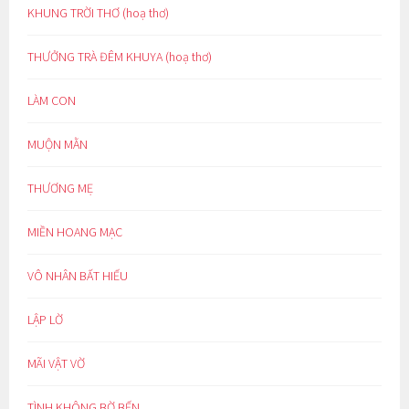
KHUNG TRỜI THƠ (hoạ thơ)
THƯỞNG TRÀ ĐÊM KHUYA (hoạ thơ)
LÀM CON
MUỘN MẰN
THƯƠNG MẸ
MIỀN HOANG MẠC
VÔ NHÂN BẤT HIẾU
LẬP LỜ
MÃI VẬT VỜ
TÌNH KHÔNG BỜ BẾN