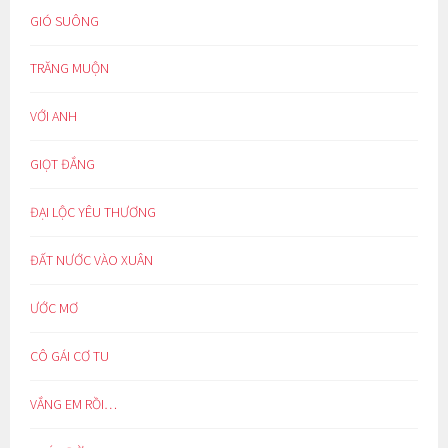
GIÓ SUÔNG
TRĂNG MUỘN
VỚI ANH
GIỌT ĐẮNG
ĐẠI LỘC YÊU THƯƠNG
ĐẤT NƯỚC VÀO XUÂN
ƯỚC MƠ
CÔ GÁI CƠ TU
VẮNG EM RỒI…