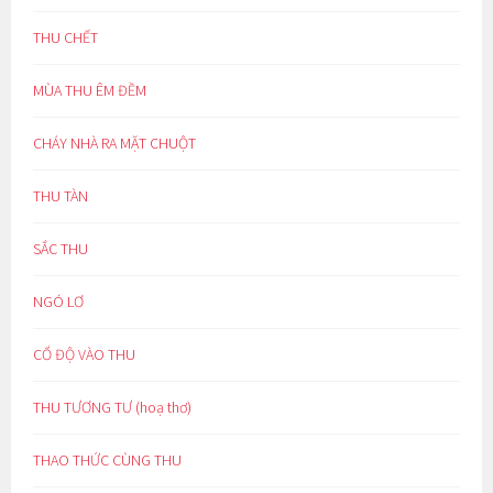
THU CHẾT
MÙA THU ÊM ĐỀM
CHÁY NHÀ RA MẶT CHUỘT
THU TÀN
SẮC THU
NGÓ LƠ
CỔ ĐỘ VÀO THU
THU TƯƠNG TƯ (hoạ thơ)
THAO THỨC CÙNG THU