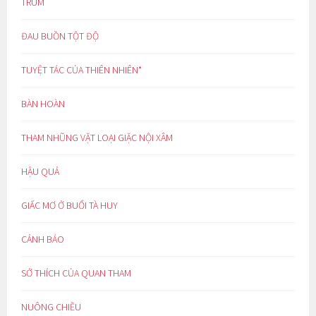
TRÙM
ĐAU BUỒN TỘT ĐỘ
TUYỆT TÁC CỦA THIÊN NHIÊN*
BÀN HOÀN
THAM NHŨNG VẶT LOẠI GIẶC NỘI XÂM
HẬU QUẢ
GIẤC MƠ Ở BUỔI TÀ HUY
CẢNH BÁO
SỞ THÍCH CỦA QUAN THAM
NUÔNG CHIỀU