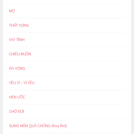
MƠ
THẤT VỌNG
VAY TÌNH
CHIỀU BUỒN
ẢO VỌNG
YÊU VÌ – VÌ YÊU
HẸN ƯỚC
CHỜ ĐỢI
SUNG MÃN QUÁ CHỪNG (hoạ thơ)