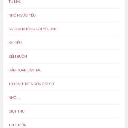
TỪ MẪU
NHỚ NGƯỜI YÊU
SAO EM KHÔNG NÓI YÊU ANH
KHI YÊU
ĐÊM BUỒN
HÂN HOAN CẢM TÁC
100 BÀI THẤT NGÔN BÁT CÚ
NHỚ…
GIỌT THU
THU BUỒN