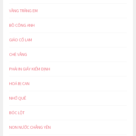
VẦNG TRĂNG EM
BỒ CÔNG ANH
GIẢO CỔ LAM
CHÈ VẰNG
PHẢI IN GIẤY KIỂM ĐỊNH
HOÁ BỊ CAN
NHỚ QUÊ
BÓC LỘT
NON NƯỚC CHẲNG YÊN