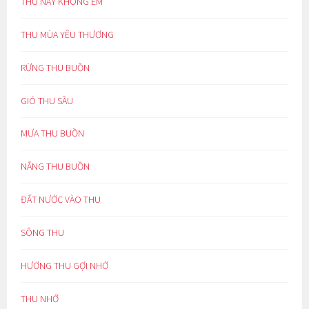
THU NÀY KHÔNG EM
THU MÙA YÊU THƯƠNG
RỪNG THU BUỒN
GIÓ THU SẦU
MƯA THU BUỒN
NẮNG THU BUỒN
ĐẤT NƯỚC VÀO THU
SÔNG THU
HƯƠNG THU GỢI NHỚ
THU NHỚ