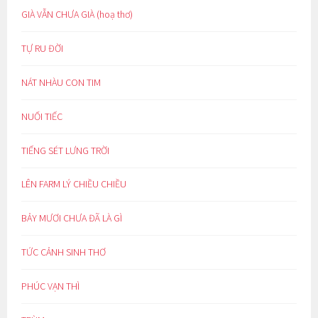
GIÀ VẪN CHƯA GIÀ (hoạ thơ)
TỰ RU ĐỜI
NÁT NHÀU CON TIM
NUỐI TIẾC
TIẾNG SÉT LƯNG TRỜI
LÊN FARM LÝ CHIỀU CHIỀU
BẢY MƯƠI CHƯA ĐÃ LÀ GÌ
TỨC CẢNH SINH THƠ
PHÚC VẠN THÌ