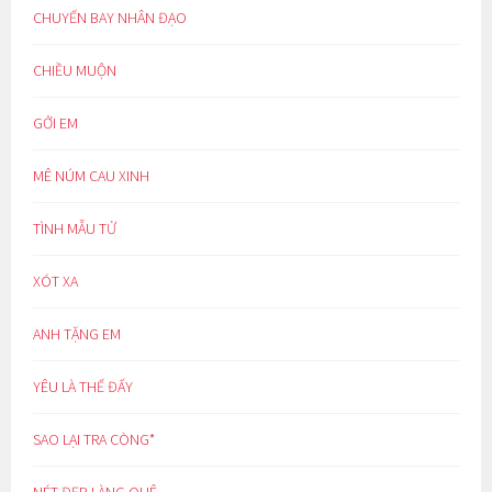
CHUYẾN BAY NHÂN ĐẠO
CHIỀU MUỘN
GỞI EM
MÊ NÚM CAU XINH
TÌNH MẪU TỬ
XÓT XA
ANH TẶNG EM
YÊU LÀ THẾ ĐẤY
SAO LẠI TRA CÒNG*
NÉT ĐẸP LÀNG QUÊ