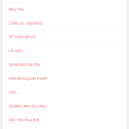
MÀU THU
CŨNG LÀ…(lẩy Kiều)
SỞ THÍCH BÁ VƠ
LẨY KIỀU
QUAN NÀO AN YÊN
DÂN GIAN QUAN THAM*
ƯỚC…
QUANG VINH (hoạ thơ)
VÀO THU (hoạ thơ)