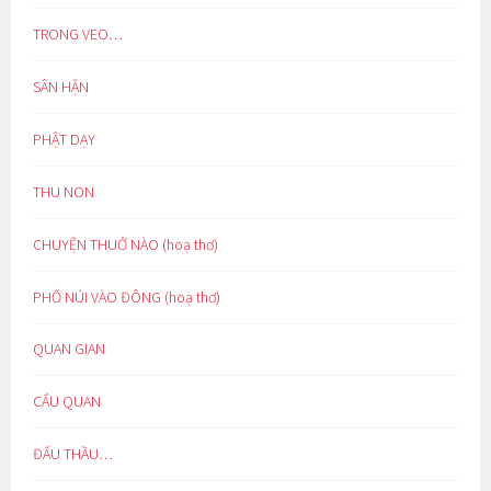
TRONG VEO…
SÂN HẬN
PHẬT DẠY
THU NON
CHUYỆN THUỞ NÀO (hoạ thơ)
PHỐ NÚI VÀO ĐÔNG (hoạ thơ)
QUAN GIAN
CẨU QUAN
ĐẤU THẦU…