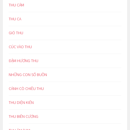
THU CẢM
THU CA
GIÓ THU
CÚC VÀO THU
ĐẬM HƯƠNG THU
NHỮNG CON SỐ BUỒN
CÁNH CÒ CHIỀU THU
THU DIỆN KIẾN
THU BIÊN CƯƠNG