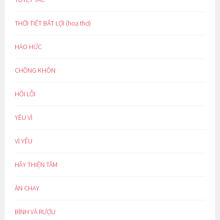
THỜI TIẾT BẤT LỢI (hoạ thơ)
HÁO HỨC
CHỒNG KHÔN
HỐI LỖI
YÊU VÌ
VÌ YÊU
HÃY THIỆN TÂM
ĂN CHAY
BÌNH VÀ RƯỢU