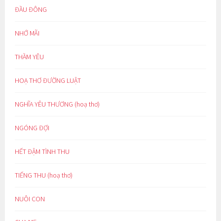
ĐẦU ĐÔNG
NHỚ MÃI
THẦM YÊU
HOẠ THƠ ĐƯỜNG LUẬT
NGHĨA YÊU THƯƠNG (hoạ thơ)
NGÓNG ĐỢI
HẾT ĐẬM TÌNH THU
TIẾNG THU (hoạ thơ)
NUÔI CON