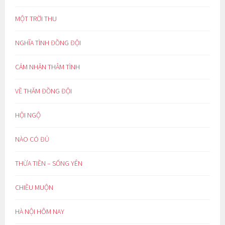
MỘT TRỜI THU
NGHĨA TÌNH ĐỒNG ĐỘI
CẢM NHẬN THÂM TÌNH
VỀ THĂM ĐỒNG ĐỘI
HỘI NGỘ
NÀO CÓ ĐỦ
THỪA TIỀN – SỐNG YÊN
CHIỀU MUỘN
HÀ NỘI HÔM NAY