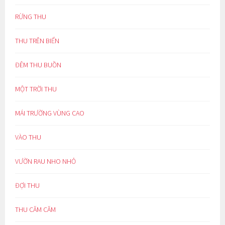
RỪNG THU
THU TRÊN BIỂN
ĐÊM THU BUỒN
MỘT TRỜI THU
MÁI TRƯỜNG VÙNG CAO
VÀO THU
VƯỜN RAU NHO NHỎ
ĐỢI THU
THU CĂM CĂM