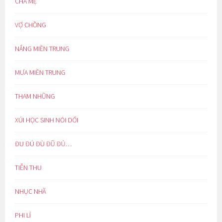
CHA MẸ
VỢ CHỒNG
NẮNG MIỀN TRUNG
MƯA MIỀN TRUNG
THAM NHŨNG
XÚI HỌC SINH NÓI DỐI
ĐU ĐÚ ĐÙ ĐŨ ĐỦ…
TIỄN THU
NHỤC NHÃ
PHI LÍ