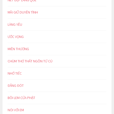
MÃI GIỮ DUYÊN TÌNH
LÀNG YÊU
ƯỚC VỌNG
MIỀN THƯƠNG
CHÙM THƠ THẤT NGÔN TỨ CÚ
NHỚ TIẾC
ĐẮNG ĐÓT
BÔI LEM CỬA PHẬT
NÓI VỚI EM