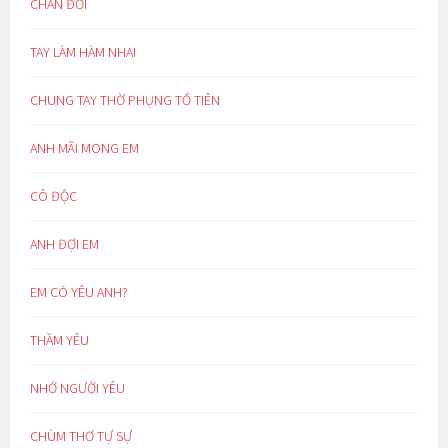
CHÁN ĐỜI
TAY LÀM HÀM NHAI
CHUNG TAY THỜ PHỤNG TỔ TIÊN
ANH MÃI MONG EM
CÔ ĐỘC
ANH ĐỢI EM
EM CÓ YÊU ANH?
THẦM YÊU
NHỚ NGƯỜI YÊU
CHÙM THƠ TỰ SỰ