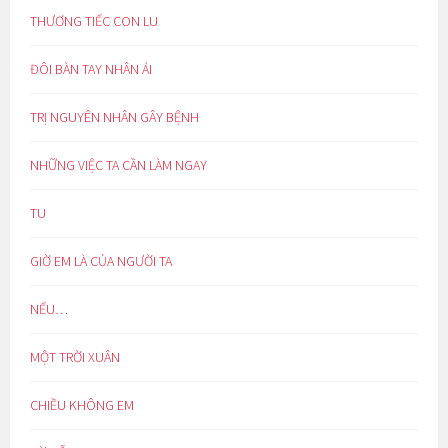
THƯƠNG TIẾC CON LU
ĐÔI BÀN TAY NHÂN ÁI
TRỊ NGUYÊN NHÂN GÂY BỆNH
NHỮNG VIỆC TA CẦN LÀM NGAY
TU
GIỜ EM LÀ CỦA NGƯỜI TA
NẾU…
MỘT TRỜI XUÂN
CHIỀU KHÔNG EM