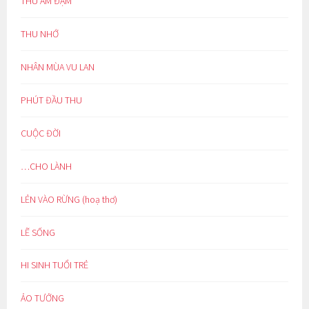
THU ẢM ĐẠM
THU NHỚ
NHÂN MÙA VU LAN
PHÚT ĐẦU THU
CUỘC ĐỜI
…CHO LÀNH
LẺN VÀO RỪNG (hoạ thơ)
LẼ SỐNG
HI SINH TUỔI TRẺ
ẢO TƯỞNG