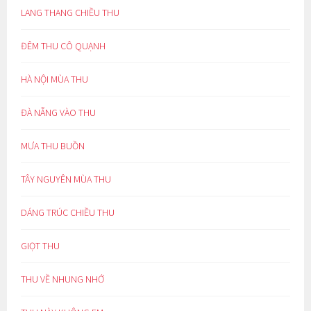
LANG THANG CHIỀU THU
ĐÊM THU CÔ QUẠNH
HÀ NỘI MÙA THU
ĐÀ NẴNG VÀO THU
MƯA THU BUỒN
TÂY NGUYÊN MÙA THU
DÁNG TRÚC CHIỀU THU
GIỌT THU
THU VỀ NHUNG NHỚ