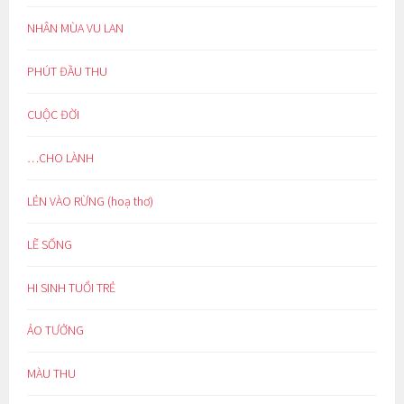
NHÂN MÙA VU LAN
PHÚT ĐẦU THU
CUỘC ĐỜI
…CHO LÀNH
LẺN VÀO RỪNG (hoạ thơ)
LẼ SỐNG
HI SINH TUỔI TRẺ
ẢO TƯỞNG
MÀU THU