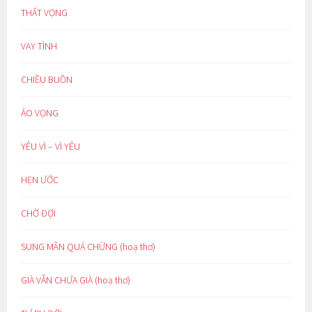
THẤT VỌNG
VAY TÌNH
CHIỀU BUỒN
ẢO VỌNG
YÊU VÌ – VÌ YÊU
HẸN ƯỚC
CHỜ ĐỢI
SUNG MÃN QUÁ CHỪNG (hoạ thơ)
GIÀ VẪN CHƯA GIÀ (hoạ thơ)