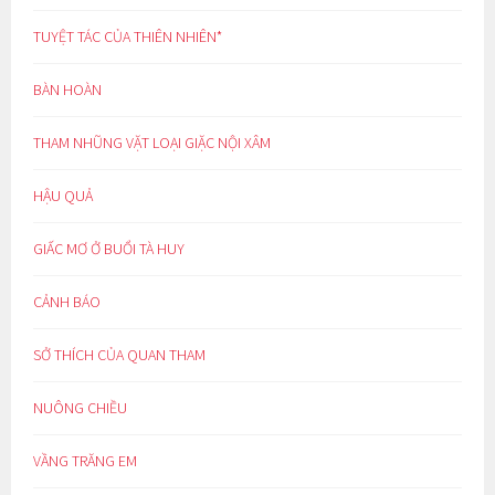
TUYỆT TÁC CỦA THIÊN NHIÊN*
BÀN HOÀN
THAM NHŨNG VẶT LOẠI GIẶC NỘI XÂM
HẬU QUẢ
GIẤC MƠ Ở BUỔI TÀ HUY
CẢNH BÁO
SỞ THÍCH CỦA QUAN THAM
NUÔNG CHIỀU
VẦNG TRĂNG EM