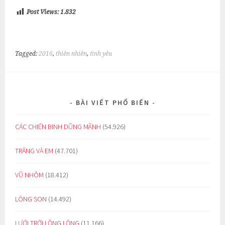
Post Views:
1.832
Tagged:
2016
,
thiên nhiên
,
tình yêu
BÀI VIẾT PHỔ BIẾN
CÁC CHIẾN BINH DŨNG MÃNH
(54.926)
TRĂNG VÀ EM
(47.701)
VŨ NHÔM
(18.412)
LÒNG SON
(14.492)
LƯỚI TRỜI LỒNG LỘNG
(11.166)