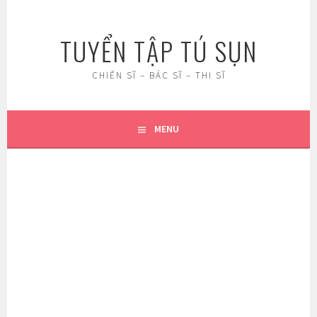
Skip
to
TUYỂN TẬP TÚ SỤN
content
CHIẾN SĨ – BÁC SĨ – THI SĨ
MENU