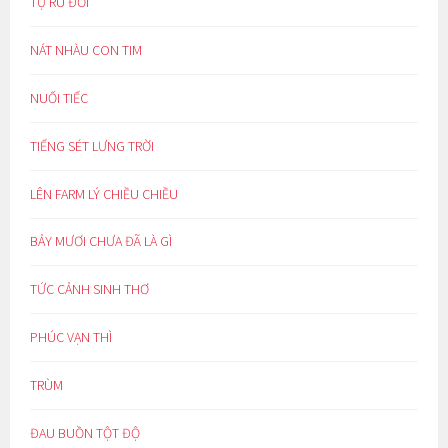
TỰ RU ĐỜI
NÁT NHÀU CON TIM
NUỐI TIẾC
TIẾNG SÉT LƯNG TRỜI
LÊN FARM LÝ CHIỀU CHIỀU
BẢY MƯƠI CHƯA ĐÃ LÀ GÌ
TỨC CẢNH SINH THƠ
PHÚC VẠN THÌ
TRÙM
ĐAU BUỒN TỘT ĐỘ