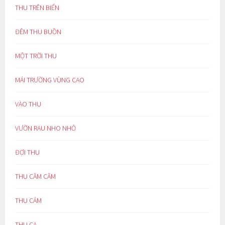
THU TRÊN BIỂN
ĐÊM THU BUỒN
MỘT TRỜI THU
MÁI TRƯỜNG VÙNG CAO
VÀO THU
VƯỜN RAU NHO NHỎ
ĐỢI THU
THU CĂM CĂM
THU CẢM
THU CA