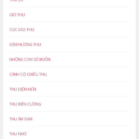
GIÓ THU
CÚC VÀO THU
ĐẬM HƯƠNG THU
NHỮNG CON SỐ BUỒN
CÁNH CÒ CHIỀU THU
THU DIỆN KIẾN
THU BIÊN CƯƠNG
THU ẢM ĐẠM
THU NHỚ