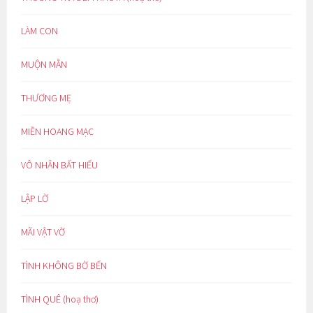
LÀM CON
MUỘN MẰN
THƯƠNG MẸ
MIỀN HOANG MẠC
VÔ NHÂN BẤT HIẾU
LẬP LỜ
MÃI VẬT VỜ
TÌNH KHÔNG BỜ BẾN
TÌNH QUÊ (hoạ thơ)