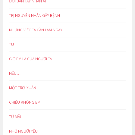
ĐÔI BÀN TAY NHÂN ÁI
TRỊ NGUYÊN NHÂN GÂY BỆNH
NHỮNG VIỆC TA CẦN LÀM NGAY
TU
GIỜ EM LÀ CỦA NGƯỜI TA
NẾU…
MỘT TRỜI XUÂN
CHIỀU KHÔNG EM
TỪ MẪU
NHỚ NGƯỜI YÊU