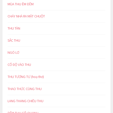
MÙA THU ÊM ĐỀM
CHÁY NHÀ RA MẶT CHUỘT
THU TÀN
SẮC THU
NGÓ LƠ
CỔ ĐỘ VÀO THU
THU TƯƠNG TƯ (hoạ thơ)
THAO THỨC CÙNG THU
LANG THANG CHIỀU THU
ĐÊM THU CÔ QUẠNH