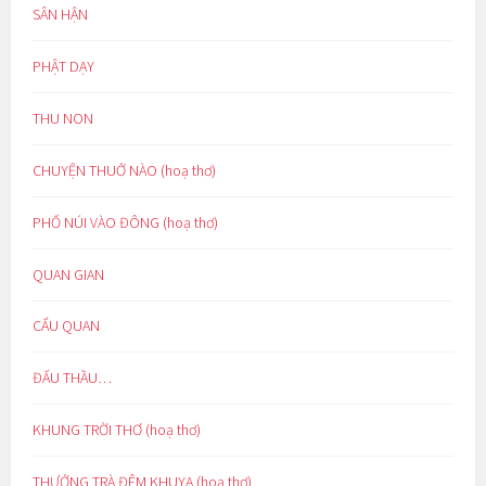
SÂN HẬN
PHẬT DẠY
THU NON
CHUYỆN THUỞ NÀO (hoạ thơ)
PHỐ NÚI VÀO ĐÔNG (hoạ thơ)
QUAN GIAN
CẨU QUAN
ĐẤU THẦU…
KHUNG TRỜI THƠ (hoạ thơ)
THƯỞNG TRÀ ĐÊM KHUYA (hoạ thơ)