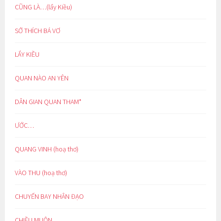
CŨNG LÀ…(lẩy Kiều)
SỞ THÍCH BÁ VƠ
LẨY KIỀU
QUAN NÀO AN YÊN
DÂN GIAN QUAN THAM*
ƯỚC…
QUANG VINH (hoạ thơ)
VÀO THU (hoạ thơ)
CHUYẾN BAY NHÂN ĐẠO
CHIỀU MUỘN