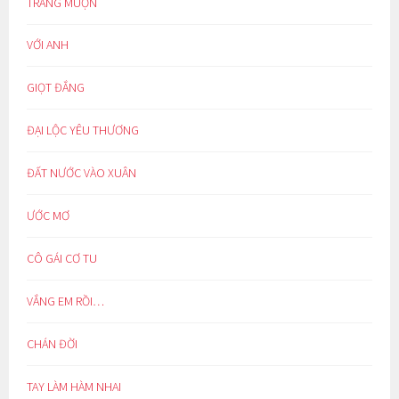
TRĂNG MUỘN
VỚI ANH
GIỌT ĐẮNG
ĐẠI LỘC YÊU THƯƠNG
ĐẤT NƯỚC VÀO XUÂN
ƯỚC MƠ
CÔ GÁI CƠ TU
VẮNG EM RỒI…
CHÁN ĐỜI
TAY LÀM HÀM NHAI