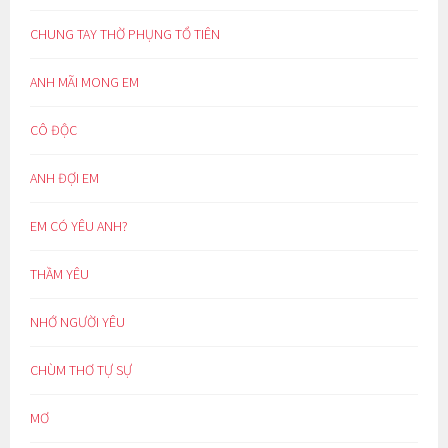
CHUNG TAY THỜ PHỤNG TỔ TIÊN
ANH MÃI MONG EM
CÔ ĐỘC
ANH ĐỢI EM
EM CÓ YÊU ANH?
THẦM YÊU
NHỚ NGƯỜI YÊU
CHÙM THƠ TỰ SỰ
MƠ