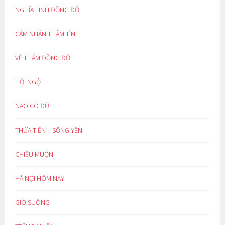
NGHĨA TÌNH ĐỒNG ĐỘI
CẢM NHẬN THÂM TÌNH
VỀ THĂM ĐỒNG ĐỘI
HỘI NGỘ
NÀO CÓ ĐỦ
THỪA TIỀN – SỐNG YÊN
CHIỀU MUỘN
HÀ NỘI HÔM NAY
GIÓ SUÔNG