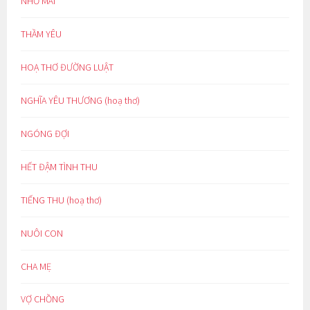
NHỚ MÃI
THẦM YÊU
HOẠ THƠ ĐƯỜNG LUẬT
NGHĨA YÊU THƯƠNG (hoạ thơ)
NGÓNG ĐỢI
HẾT ĐẬM TÌNH THU
TIẾNG THU (hoạ thơ)
NUÔI CON
CHA MẸ
VỢ CHỒNG