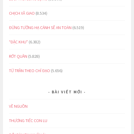
CHỊCH XÃ GIAO
(8.534)
ĐỪNG TƯỞNG HẠ CÁNH SẼ AN TOÀN
(6.519)
“ĐẶC KHU”
(6.382)
RỚT QUẦN
(5.828)
TỪ TRẦN THEO CHỈ ĐẠO
(5.656)
BÀI VIẾT MỚI
VỀ NGUỒN
THƯƠNG TIẾC CON LU