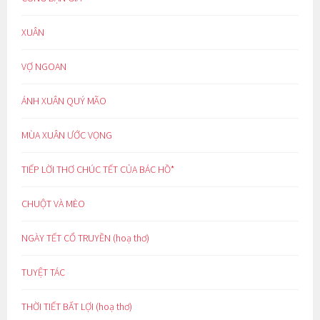
XUÂN
VỢ NGOAN
ÁNH XUÂN QUÝ MÃO
MÙA XUÂN ƯỚC VỌNG
TIẾP LỜI THƠ CHÚC TẾT CỦA BÁC HỒ*
CHUỘT VÀ MÈO
NGÀY TẾT CỔ TRUYỀN (hoạ thơ)
TUYỆT TÁC
THỜI TIẾT BẤT LỢI (hoạ thơ)