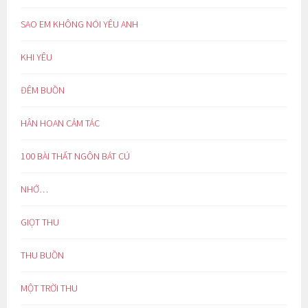
SAO EM KHÔNG NÓI YÊU ANH
KHI YÊU
ĐÊM BUỒN
HÂN HOAN CẢM TÁC
100 BÀI THẤT NGÔN BÁT CÚ
NHỚ…
GIỌT THU
THU BUỒN
MỘT TRỜI THU