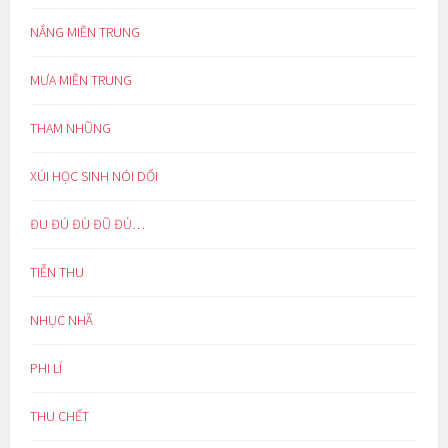
NẮNG MIỀN TRUNG
MƯA MIỀN TRUNG
THAM NHŨNG
XÚI HỌC SINH NÓI DỐI
ĐU ĐÚ ĐÙ ĐŨ ĐỦ…
TIỄN THU
NHỤC NHÃ
PHI LÍ
THU CHẾT