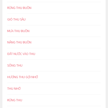
RỪNG THU BUỒN
GIÓ THU SẦU
MƯA THU BUỒN
NẮNG THU BUỒN
ĐẤT NƯỚC VÀO THU
SÔNG THU
HƯƠNG THU GỢI NHỚ
THU NHỚ
RỪNG THU