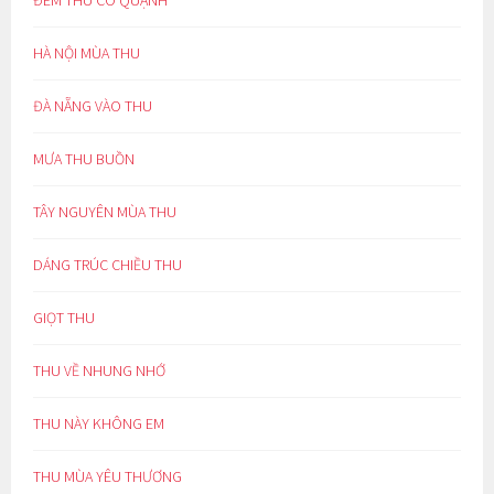
HÀ NỘI MÙA THU
ĐÀ NẴNG VÀO THU
MƯA THU BUỒN
TÂY NGUYÊN MÙA THU
DÁNG TRÚC CHIỀU THU
GIỌT THU
THU VỀ NHUNG NHỚ
THU NÀY KHÔNG EM
THU MÙA YÊU THƯƠNG