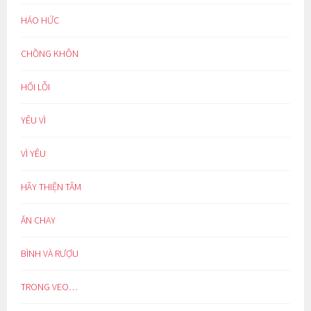
HÁO HỨC
CHỒNG KHÔN
HỐI LỖI
YÊU VÌ
VÌ YÊU
HÃY THIỆN TÂM
ĂN CHAY
BÌNH VÀ RƯỢU
TRONG VEO…