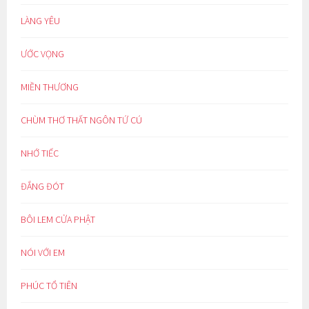
LÀNG YÊU
ƯỚC VỌNG
MIỀN THƯƠNG
CHÙM THƠ THẤT NGÔN TỨ CÚ
NHỚ TIẾC
ĐẮNG ĐÓT
BÔI LEM CỬA PHẬT
NÓI VỚI EM
PHÚC TỔ TIÊN