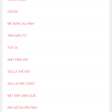
GỞI EM
MÊ NÚM CAU XINH
TÌNH MẪU TỬ
XÓT XA
ANH TẶNG EM
YÊU LÀ THẾ ĐẤY
SAO LẠI TRA CÒNG*
NÉT ĐẸP LÀNG QUÊ
MÃI GIỮ DUYÊN TÌNH