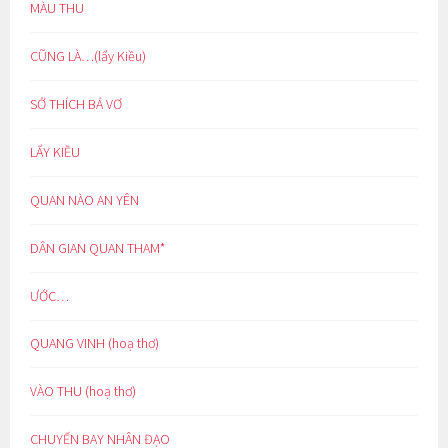
MÀU THU
CŨNG LÀ…(lẩy Kiều)
SỞ THÍCH BÁ VƠ
LẨY KIỀU
QUAN NÀO AN YÊN
DÂN GIAN QUAN THAM*
ƯỚC…
QUANG VINH (hoạ thơ)
VÀO THU (hoạ thơ)
CHUYẾN BAY NHÂN ĐẠO