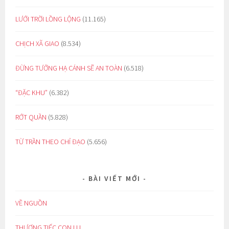
LƯỚI TRỜI LỒNG LỘNG
(11.165)
CHỊCH XÃ GIAO
(8.534)
ĐỪNG TƯỞNG HẠ CÁNH SẼ AN TOÀN
(6.518)
“ĐẶC KHU”
(6.382)
RỚT QUẦN
(5.828)
TỪ TRẦN THEO CHỈ ĐẠO
(5.656)
BÀI VIẾT MỚI
VỀ NGUỒN
THƯƠNG TIẾC CON LU