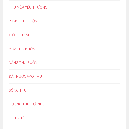
THU MÙA YÊU THƯƠNG
RỪNG THU BUỒN
GIÓ THU SẦU
MƯA THU BUỒN
NẮNG THU BUỒN
ĐẤT NƯỚC VÀO THU
SÔNG THU
HƯƠNG THU GỢI NHỚ
THU NHỚ