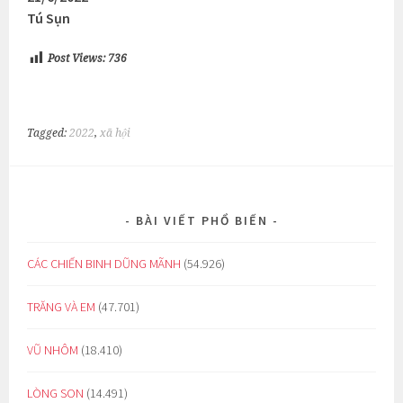
Tú Sụn
Post Views:
736
Tagged:
2022
,
xã hội
BÀI VIẾT PHỔ BIẾN
CÁC CHIẾN BINH DŨNG MÃNH
(54.926)
TRĂNG VÀ EM
(47.701)
VŨ NHÔM
(18.410)
LÒNG SON
(14.491)