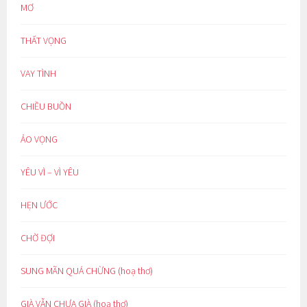
MƠ
THẤT VỌNG
VAY TÌNH
CHIỀU BUỒN
ẢO VỌNG
YÊU VÌ – VÌ YÊU
HẸN ƯỚC
CHỜ ĐỢI
SUNG MÃN QUÁ CHỪNG (hoạ thơ)
GIÀ VẪN CHƯA GIÀ (hoạ thơ)