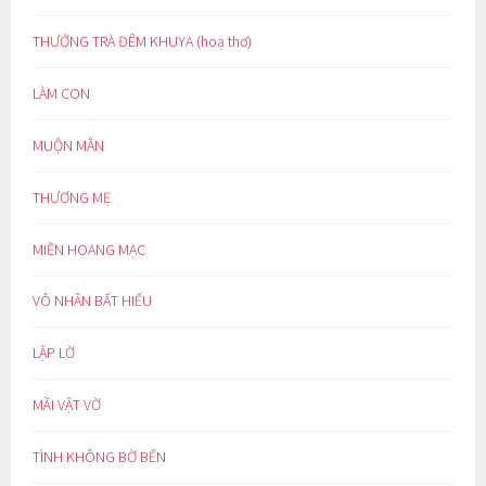
THƯỞNG TRÀ ĐÊM KHUYA (hoạ thơ)
LÀM CON
MUỘN MẰN
THƯƠNG MẸ
MIỀN HOANG MẠC
VÔ NHÂN BẤT HIẾU
LẬP LỜ
MÃI VẬT VỜ
TÌNH KHÔNG BỜ BẾN