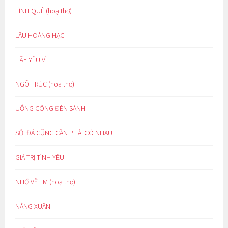
TÌNH QUÊ (hoạ thơ)
LẦU HOÀNG HẠC
HÃY YÊU VÌ
NGÕ TRÚC (hoạ thơ)
UỔNG CÔNG ĐÈN SÁNH
SỎI ĐÁ CŨNG CẦN PHẢI CÓ NHAU
GIÁ TRỊ TÌNH YÊU
NHỚ VỀ EM (hoạ thơ)
NẮNG XUÂN