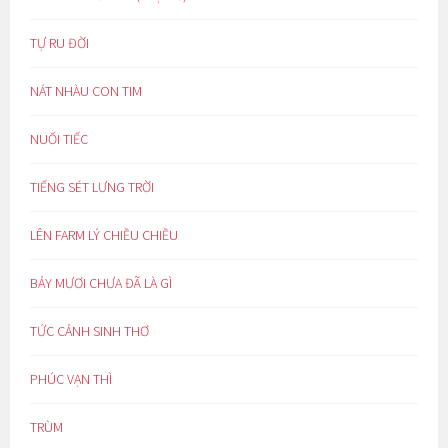
TỰ RU ĐỜI
NÁT NHÀU CON TIM
NUỐI TIẾC
TIẾNG SÉT LƯNG TRỜI
LÊN FARM LÝ CHIỀU CHIỀU
BẢY MƯƠI CHƯA ĐÃ LÀ GÌ
TỨC CẢNH SINH THƠ
PHÚC VẠN THÌ
TRÙM