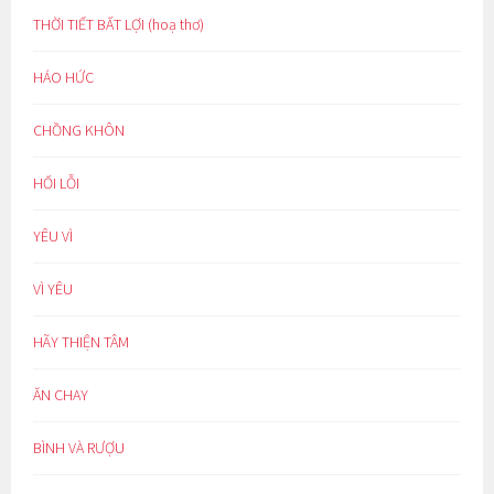
THỜI TIẾT BẤT LỢI (hoạ thơ)
HÁO HỨC
CHỒNG KHÔN
HỐI LỖI
YÊU VÌ
VÌ YÊU
HÃY THIỆN TÂM
ĂN CHAY
BÌNH VÀ RƯỢU