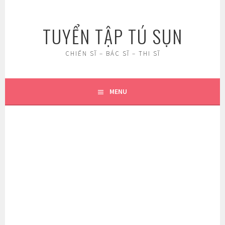
Skip
to
TUYỂN TẬP TÚ SỤN
content
CHIẾN SĨ – BÁC SĨ – THI SĨ
MENU