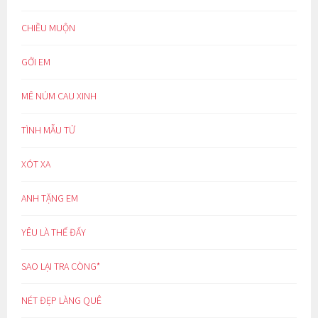
CHIỀU MUỘN
GỞI EM
MÊ NÚM CAU XINH
TÌNH MẪU TỬ
XÓT XA
ANH TẶNG EM
YÊU LÀ THẾ ĐẤY
SAO LẠI TRA CÒNG*
NÉT ĐẸP LÀNG QUÊ