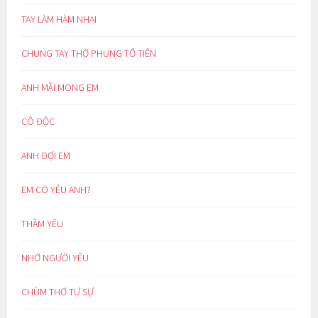
TAY LÀM HÀM NHAI
CHUNG TAY THỜ PHỤNG TỔ TIÊN
ANH MÃI MONG EM
CÔ ĐỘC
ANH ĐỢI EM
EM CÓ YÊU ANH?
THẦM YÊU
NHỚ NGƯỜI YÊU
CHÙM THƠ TỰ SỰ