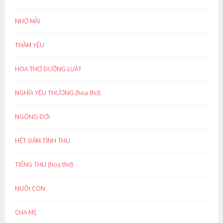
NHỚ MÃI
THẦM YÊU
HOẠ THƠ ĐƯỜNG LUẬT
NGHĨA YÊU THƯƠNG (hoạ thơ)
NGÓNG ĐỢI
HẾT ĐẬM TÌNH THU
TIẾNG THU (hoạ thơ)
NUÔI CON
CHA MẸ