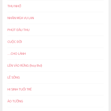
THU NHỚ
NHÂN MÙA VU LAN
PHÚT ĐẦU THU
CUỘC ĐỜI
…CHO LÀNH
LẺN VÀO RỪNG (hoạ thơ)
LẼ SỐNG
HI SINH TUỔI TRẺ
ẢO TƯỞNG