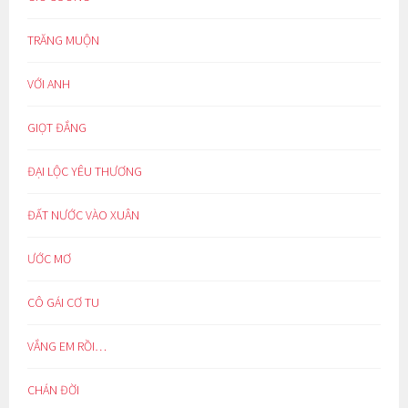
TRĂNG MUỘN
VỚI ANH
GIỌT ĐẮNG
ĐẠI LỘC YÊU THƯƠNG
ĐẤT NƯỚC VÀO XUÂN
ƯỚC MƠ
CÔ GÁI CƠ TU
VẮNG EM RỒI…
CHÁN ĐỜI