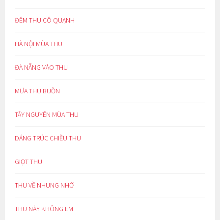
ĐÊM THU CÔ QUẠNH
HÀ NỘI MÙA THU
ĐÀ NẴNG VÀO THU
MƯA THU BUỒN
TÂY NGUYÊN MÙA THU
DÁNG TRÚC CHIỀU THU
GIỌT THU
THU VỀ NHUNG NHỚ
THU NÀY KHÔNG EM