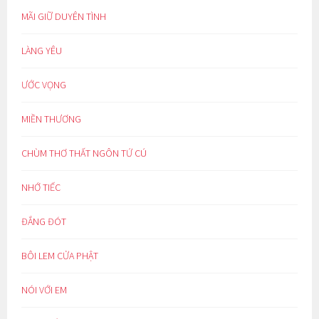
MÃI GIỮ DUYÊN TÌNH
LÀNG YÊU
ƯỚC VỌNG
MIỀN THƯƠNG
CHÙM THƠ THẤT NGÔN TỨ CÚ
NHỚ TIẾC
ĐẮNG ĐÓT
BÔI LEM CỬA PHẬT
NÓI VỚI EM