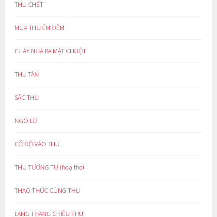
THU CHẾT
MÙA THU ÊM ĐỀM
CHÁY NHÀ RA MẶT CHUỘT
THU TÀN
SẮC THU
NGÓ LƠ
CỔ ĐỘ VÀO THU
THU TƯƠNG TƯ (hoạ thơ)
THAO THỨC CÙNG THU
LANG THANG CHIỀU THU