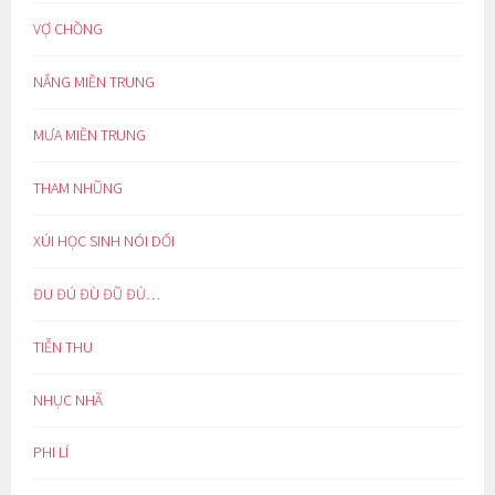
VỢ CHỒNG
NẮNG MIỀN TRUNG
MƯA MIỀN TRUNG
THAM NHŨNG
XÚI HỌC SINH NÓI DỐI
ĐU ĐÚ ĐÙ ĐŨ ĐỦ…
TIỄN THU
NHỤC NHÃ
PHI LÍ