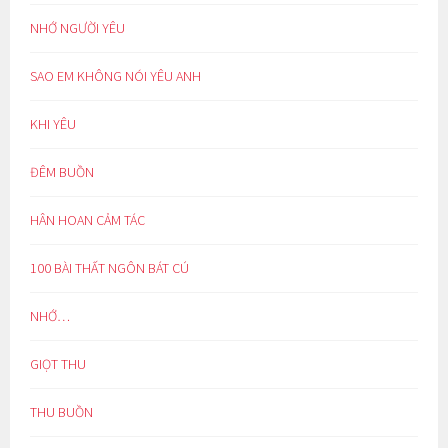
NHỚ NGƯỜI YÊU
SAO EM KHÔNG NÓI YÊU ANH
KHI YÊU
ĐÊM BUỒN
HÂN HOAN CẢM TÁC
100 BÀI THẤT NGÔN BÁT CÚ
NHỚ…
GIỌT THU
THU BUỒN