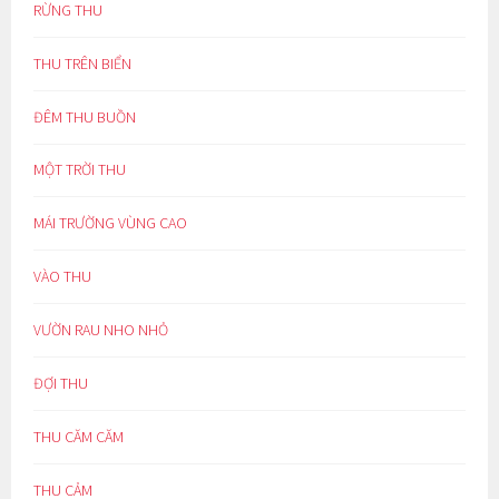
RỪNG THU
THU TRÊN BIỂN
ĐÊM THU BUỒN
MỘT TRỜI THU
MÁI TRƯỜNG VÙNG CAO
VÀO THU
VƯỜN RAU NHO NHỎ
ĐỢI THU
THU CĂM CĂM
THU CẢM