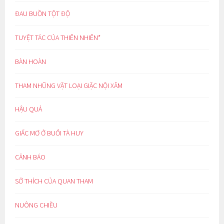
ĐAU BUỒN TỘT ĐỘ
TUYỆT TÁC CỦA THIÊN NHIÊN*
BÀN HOÀN
THAM NHŨNG VẶT LOẠI GIẶC NỘI XÂM
HẬU QUẢ
GIẤC MƠ Ở BUỔI TÀ HUY
CẢNH BÁO
SỞ THÍCH CỦA QUAN THAM
NUÔNG CHIỀU