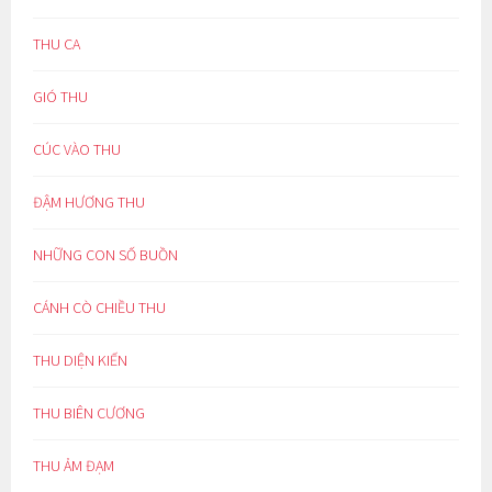
THU CA
GIÓ THU
CÚC VÀO THU
ĐẬM HƯƠNG THU
NHỮNG CON SỐ BUỒN
CÁNH CÒ CHIỀU THU
THU DIỆN KIẾN
THU BIÊN CƯƠNG
THU ẢM ĐẠM