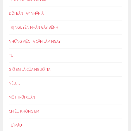
ĐÔI BÀN TAY NHÂN ÁI
TRỊ NGUYÊN NHÂN GÂY BỆNH
NHỮNG VIỆC TA CẦN LÀM NGAY
TU
GIỜ EM LÀ CỦA NGƯỜI TA
NẾU…
MỘT TRỜI XUÂN
CHIỀU KHÔNG EM
TỪ MẪU