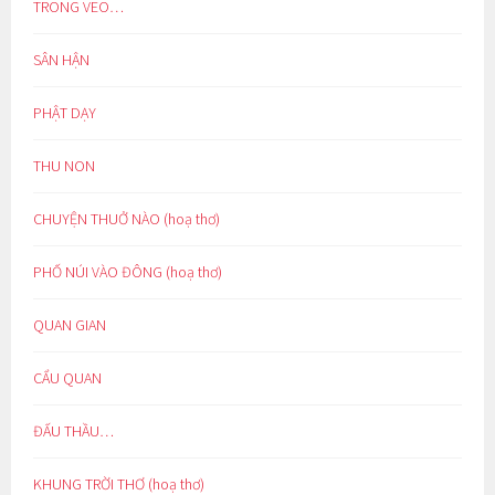
TRONG VEO…
SÂN HẬN
PHẬT DẠY
THU NON
CHUYỆN THUỞ NÀO (hoạ thơ)
PHỐ NÚI VÀO ĐÔNG (hoạ thơ)
QUAN GIAN
CẨU QUAN
ĐẤU THẦU…
KHUNG TRỜI THƠ (hoạ thơ)