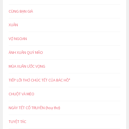
CÙNG BẠN GIÀ
XUÂN
VỢ NGOAN
ÁNH XUÂN QUÝ MÃO
MÙA XUÂN ƯỚC VỌNG
TIẾP LỜI THƠ CHÚC TẾT CỦA BÁC HỒ*
CHUỘT VÀ MÈO
NGÀY TẾT CỔ TRUYỀN (hoạ thơ)
TUYỆT TÁC