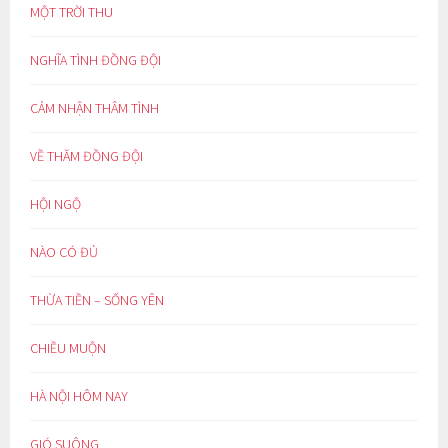
MỘT TRỜI THU
NGHĨA TÌNH ĐỒNG ĐỘI
CẢM NHẬN THÂM TÌNH
VỀ THĂM ĐỒNG ĐỘI
HỘI NGỘ
NÀO CÓ ĐỦ
THỪA TIỀN – SỐNG YÊN
CHIỀU MUỘN
HÀ NỘI HÔM NAY
GIÓ SUÔNG