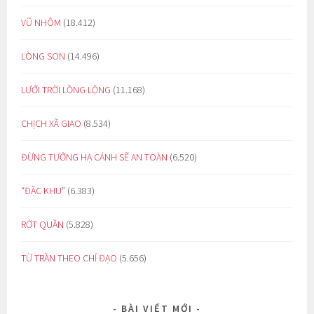
VŨ NHÔM
(18.412)
LÒNG SON
(14.496)
LƯỚI TRỜI LỒNG LỘNG
(11.168)
CHỊCH XÃ GIAO
(8.534)
ĐỪNG TƯỞNG HẠ CÁNH SẼ AN TOÀN
(6.520)
“ĐẶC KHU”
(6.383)
RỚT QUẦN
(5.828)
TỪ TRẦN THEO CHỈ ĐẠO
(5.656)
BÀI VIẾT MỚI