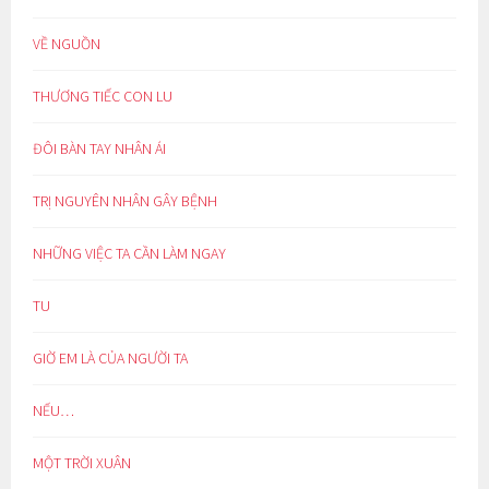
VỀ NGUỒN
THƯƠNG TIẾC CON LU
ĐÔI BÀN TAY NHÂN ÁI
TRỊ NGUYÊN NHÂN GÂY BỆNH
NHỮNG VIỆC TA CẦN LÀM NGAY
TU
GIỜ EM LÀ CỦA NGƯỜI TA
NẾU…
MỘT TRỜI XUÂN