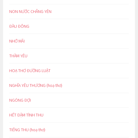
NON NƯỚC CHẲNG YÊN
ĐẦU ĐÔNG
NHỚ MÃI
THẦM YÊU
HOẠ THƠ ĐƯỜNG LUẬT
NGHĨA YÊU THƯƠNG (hoạ thơ)
NGÓNG ĐỢI
HẾT ĐẬM TÌNH THU
TIẾNG THU (hoạ thơ)