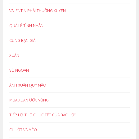
VALENTIN PHẢI THƯỜNG XUYÊN
QUÀ LỄ TÌNH NHÂN
CÙNG BẠN GIÀ
XUÂN
VỢ NGOAN
ÁNH XUÂN QUÝ MÃO
MÙA XUÂN ƯỚC VỌNG
TIẾP LỜI THƠ CHÚC TẾT CỦA BÁC HỒ*
CHUỘT VÀ MÈO