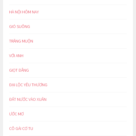
HÀ NỘI HÔM NAY
GIÓ SUÔNG
TRĂNG MUỘN
VỚI ANH
GIỌT ĐẮNG
ĐẠI LỘC YÊU THƯƠNG
ĐẤT NƯỚC VÀO XUÂN
ƯỚC MƠ
CÔ GÁI CƠ TU