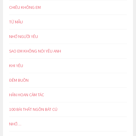
CHIỀU KHÔNG EM
TỪ MẪU
NHỚ NGƯỜI YÊU
SAO EM KHÔNG NÓI YÊU ANH
KHI YÊU
ĐÊM BUỒN
HÂN HOAN CẢM TÁC
100 BÀI THẤT NGÔN BÁT CÚ
NHỚ…