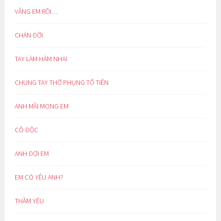
VẮNG EM RỒI…
CHÁN ĐỜI
TAY LÀM HÀM NHAI
CHUNG TAY THỜ PHỤNG TỔ TIÊN
ANH MÃI MONG EM
CÔ ĐỘC
ANH ĐỢI EM
EM CÓ YÊU ANH?
THẦM YÊU