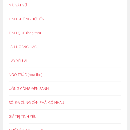
MÃI VẬT VỜ
TÌNH KHÔNG BỜ BẾN
TÌNH QUÊ (hoạ thơ)
LẦU HOÀNG HẠC
HÃY YÊU VÌ
NGÕ TRÚC (hoạ thơ)
UỔNG CÔNG ĐÈN SÁNH
SỎI ĐÁ CŨNG CẦN PHẢI CÓ NHAU
GIÁ TRỊ TÌNH YÊU