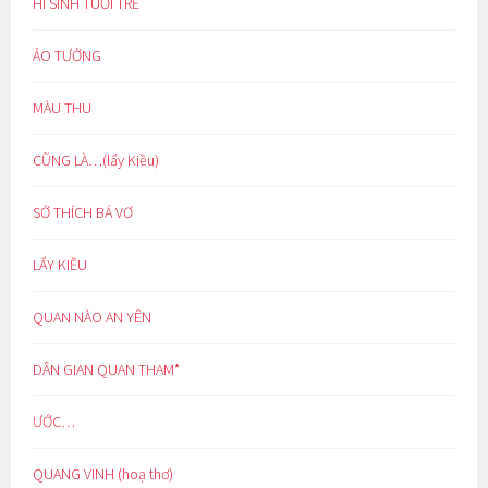
HI SINH TUỔI TRẺ
ẢO TƯỞNG
MÀU THU
CŨNG LÀ…(lẩy Kiều)
SỞ THÍCH BÁ VƠ
LẨY KIỀU
QUAN NÀO AN YÊN
DÂN GIAN QUAN THAM*
ƯỚC…
QUANG VINH (hoạ thơ)