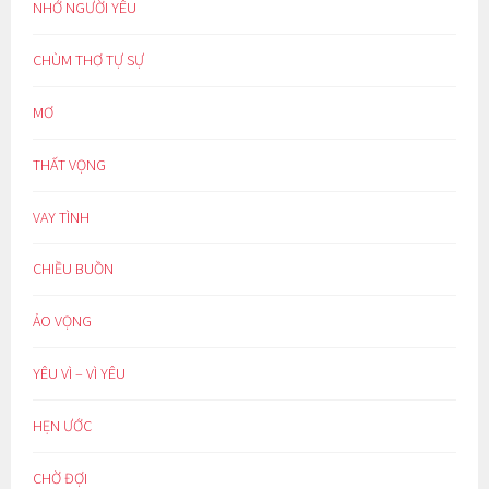
NHỚ NGƯỜI YÊU
CHÙM THƠ TỰ SỰ
MƠ
THẤT VỌNG
VAY TÌNH
CHIỀU BUỒN
ẢO VỌNG
YÊU VÌ – VÌ YÊU
HẸN ƯỚC
CHỜ ĐỢI