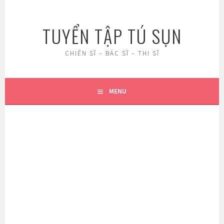
Skip
to
TUYỂN TẬP TÚ SỤN
content
CHIẾN SĨ – BÁC SĨ – THI SĨ
MENU