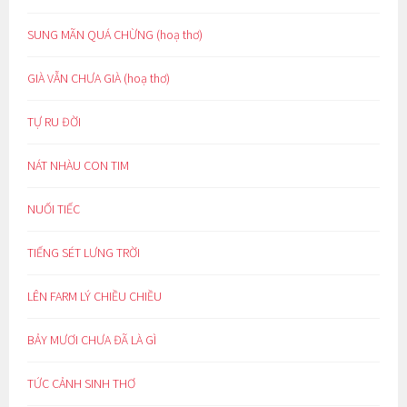
SUNG MÃN QUÁ CHỪNG (hoạ thơ)
GIÀ VẪN CHƯA GIÀ (hoạ thơ)
TỰ RU ĐỜI
NÁT NHÀU CON TIM
NUỐI TIẾC
TIẾNG SÉT LƯNG TRỜI
LÊN FARM LÝ CHIỀU CHIỀU
BẢY MƯƠI CHƯA ĐÃ LÀ GÌ
TỨC CẢNH SINH THƠ