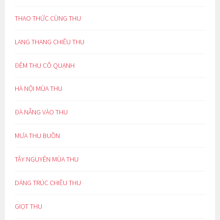
THAO THỨC CÙNG THU
LANG THANG CHIỀU THU
ĐÊM THU CÔ QUẠNH
HÀ NỘI MÙA THU
ĐÀ NẴNG VÀO THU
MƯA THU BUỒN
TÂY NGUYÊN MÙA THU
DÁNG TRÚC CHIỀU THU
GIỌT THU