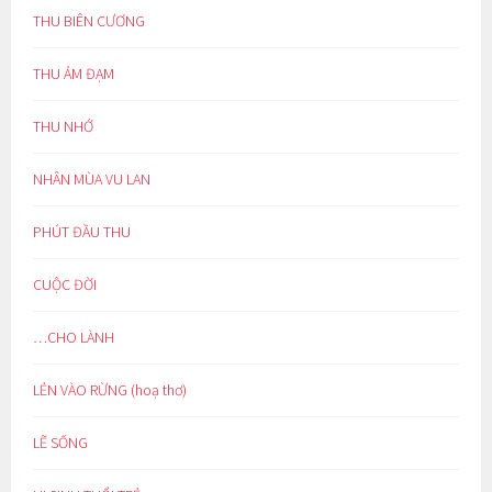
THU BIÊN CƯƠNG
THU ẢM ĐẠM
THU NHỚ
NHÂN MÙA VU LAN
PHÚT ĐẦU THU
CUỘC ĐỜI
…CHO LÀNH
LẺN VÀO RỪNG (hoạ thơ)
LẼ SỐNG