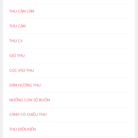
THU CĂM CĂM
THU CẢM
THU CA
GIÓ THU
CÚC VÀO THU
ĐẬM HƯƠNG THU
NHỮNG CON SỐ BUỒN
CÁNH CÒ CHIỀU THU
THU DIỆN KIẾN