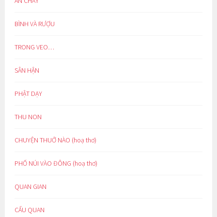
ĂN CHAY
BÌNH VÀ RƯỢU
TRONG VEO…
SÂN HẬN
PHẬT DẠY
THU NON
CHUYỆN THUỞ NÀO (hoạ thơ)
PHỐ NÚI VÀO ĐÔNG (hoạ thơ)
QUAN GIAN
CẨU QUAN