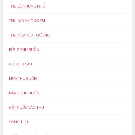
THU VỀ NHUNG NHỚ
THU NÀY KHÔNG EM
THU MÙA YÊU THƯƠNG
RỪNG THU BUỒN
GIÓ THU SẦU
MƯA THU BUỒN
NẮNG THU BUỒN
ĐẤT NƯỚC VÀO THU
SÔNG THU