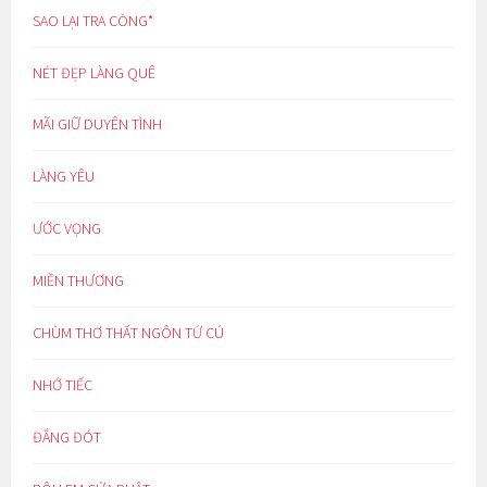
SAO LẠI TRA CÒNG*
NÉT ĐẸP LÀNG QUÊ
MÃI GIỮ DUYÊN TÌNH
LÀNG YÊU
ƯỚC VỌNG
MIỀN THƯƠNG
CHÙM THƠ THẤT NGÔN TỨ CÚ
NHỚ TIẾC
ĐẮNG ĐÓT