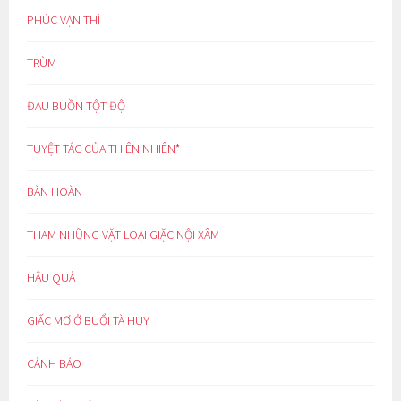
PHÚC VẠN THÌ
TRÙM
ĐAU BUỒN TỘT ĐỘ
TUYỆT TÁC CỦA THIÊN NHIÊN*
BÀN HOÀN
THAM NHŨNG VẶT LOẠI GIẶC NỘI XÂM
HẬU QUẢ
GIẤC MƠ Ở BUỔI TÀ HUY
CẢNH BÁO