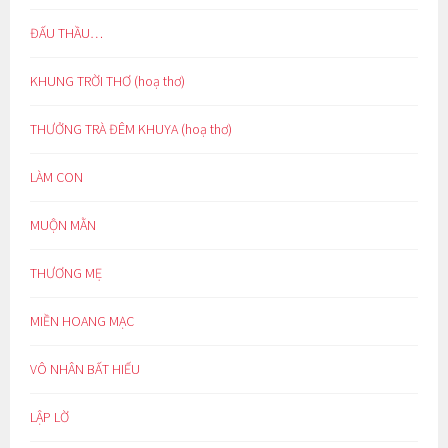
ĐẤU THẦU…
KHUNG TRỜI THƠ (hoạ thơ)
THƯỞNG TRÀ ĐÊM KHUYA (hoạ thơ)
LÀM CON
MUỘN MẰN
THƯƠNG MẸ
MIỀN HOANG MẠC
VÔ NHÂN BẤT HIẾU
LẬP LỜ