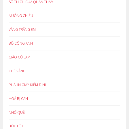
SỞ THÍCH CỦA QUAN THAM
NUÔNG CHIỀU
VẦNG TRĂNG EM
BỒ CÔNG ANH
GIẢO CỔ LAM
CHÈ VẰNG
PHẢI IN GIẤY KIỂM ĐỊNH
HOÁ BỊ CAN
NHỚ QUÊ
BÓC LỘT