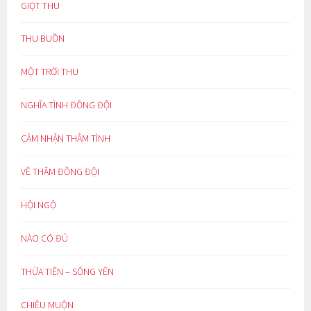
GIỌT THU
THU BUỒN
MỘT TRỜI THU
NGHĨA TÌNH ĐỒNG ĐỘI
CẢM NHẬN THÂM TÌNH
VỀ THĂM ĐỒNG ĐỘI
HỘI NGỘ
NÀO CÓ ĐỦ
THỪA TIỀN – SỐNG YÊN
CHIỀU MUỘN