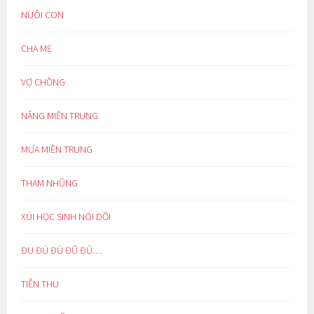
NUÔI CON
CHA MẸ
VỢ CHỒNG
NẮNG MIỀN TRUNG
MƯA MIỀN TRUNG
THAM NHŨNG
XÚI HỌC SINH NÓI DỐI
ĐU ĐÚ ĐÙ ĐŨ ĐỦ…
TIỄN THU