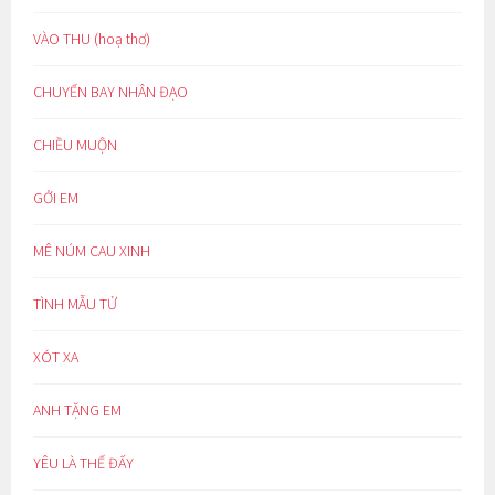
VÀO THU (hoạ thơ)
CHUYẾN BAY NHÂN ĐẠO
CHIỀU MUỘN
GỞI EM
MÊ NÚM CAU XINH
TÌNH MẪU TỬ
XÓT XA
ANH TẶNG EM
YÊU LÀ THẾ ĐẤY