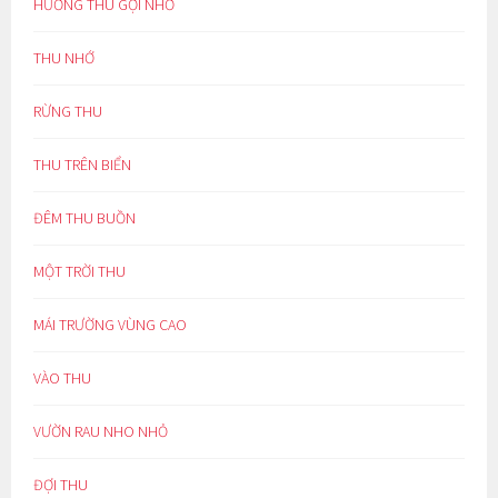
HƯƠNG THU GỢI NHỚ
THU NHỚ
RỪNG THU
THU TRÊN BIỂN
ĐÊM THU BUỒN
MỘT TRỜI THU
MÁI TRƯỜNG VÙNG CAO
VÀO THU
VƯỜN RAU NHO NHỎ
ĐỢI THU