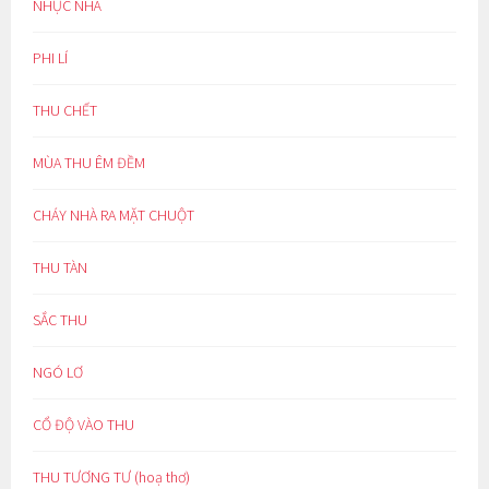
NHỤC NHÃ
PHI LÍ
THU CHẾT
MÙA THU ÊM ĐỀM
CHÁY NHÀ RA MẶT CHUỘT
THU TÀN
SẮC THU
NGÓ LƠ
CỔ ĐỘ VÀO THU
THU TƯƠNG TƯ (hoạ thơ)